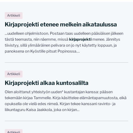
Artikkeli
Kirjaprojekti etenee melkein aikataulussa
...uudelleen ohjelmistoon. Postaan taas uudelleen pääsiäisen jälkeen
tästä teemasta, niin näemme, missä
kirjaprojekti
menee. Jännitys
tiivistyy, sillä ylimääräinen pelivara on jo nyt käytetty loppuun, ja
panoksena on Kyöstille pitsat Popinossa....
Artikkeli
Kirjaprojekti alkaa kuntosalilta
Olen aloittanut yhteistyön uuden* kustantajan kanssa: pääsen
tekemään kirjaa Tammelle. Kirja käsittelee elämäntapamuutosta, eikä
opuksella ole vielä edes nimeä. Kirjan tekee kanssani ravinto- ja
liikuntaguru Kaisa Jaakkola, joka on kirjan...
Artikkeli