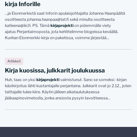
kirja Inforille
...ja Elonmerkistä saat Inforin apulaisjohtajalta Johanna Haanpäältä
osoitteesta johanna.haanpaa@tat.fi sekä minulta osoitteesta
katleena@iki.fi. PS. Tämä
kirjaprojekti
on pidemmälle viety
ajatus Perjantaimoposta, jota kehittelimme blogeissa keväällä.
Kunhan Elonmerkki-kirja on paketissa, voimme järjestää...
Artikkeli
Kirja kuosissa, julkkarit joulukuussa
Huh, taas on yksi
kirjaprojekti
valmistunut. Sano se someksi -kirjan
käsikirjoitus lähti kustantajalle perjantaina. Julkkarit ovat jo 2.12., joten
taittajalle tulee kiire. Käytin jälleen aikataulutuksessa
jääkaapinovimetodia, jonka ansiosta pysyin tavoitteessa...