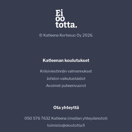
© Katleena Kortesuo Oy 2026.
Katleenan koulutukset
Kriisiviestinnän valmennukset
Johdon vaikutustaidot
Avoimet puheenvuorot
Ota yhteyttä
050 576 7632 Katleena (median yhteydenotot)
toimisto@eioototta.fi