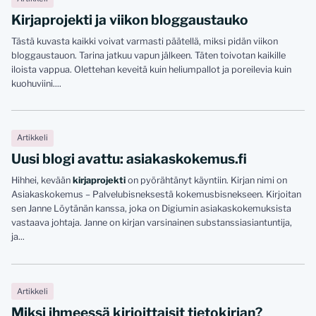
Kirjaprojekti ja viikon bloggaustauko
Tästä kuvasta kaikki voivat varmasti päätellä, miksi pidän viikon
bloggaustauon. Tarina jatkuu vapun jälkeen. Täten toivotan kaikille
iloista vappua. Olettehan keveitä kuin heliumpallot ja poreilevia kuin
kuohuviini....
Artikkeli
Uusi blogi avattu: asiakaskokemus.fi
Hihhei, kevään
kirjaprojekti
on pyörähtänyt käyntiin. Kirjan nimi on
Asiakaskokemus – Palvelubisneksestä kokemusbisnekseen. Kirjoitan
sen Janne Löytänän kanssa, joka on Digiumin asiakaskokemuksista
vastaava johtaja. Janne on kirjan varsinainen substanssiasiantuntija,
ja...
Artikkeli
Miksi ihmeessä kirjoittaisit tietokirjan?