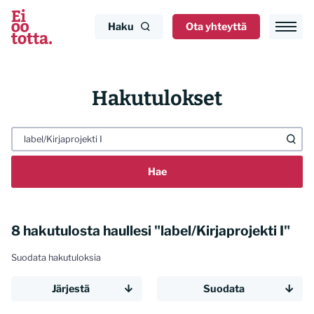
Siirry
sisältöön
Haku
Ota yhteyttä
Hakutulokset
Haku:
8 hakutulosta haullesi "label/Kirjaprojekti I"
Suodata hakutuloksia
Järjestä
Suodata