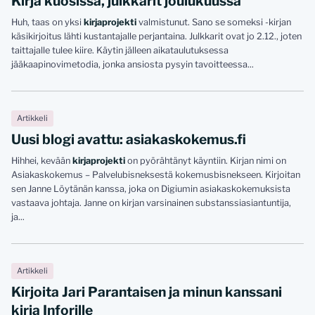
Kirja kuosissa, julkkarit joulukuussa
Huh, taas on yksi
kirjaprojekti
valmistunut. Sano se someksi -kirjan
käsikirjoitus lähti kustantajalle perjantaina. Julkkarit ovat jo 2.12., joten
taittajalle tulee kiire. Käytin jälleen aikataulutuksessa
jääkaapinovimetodia, jonka ansiosta pysyin tavoitteessa...
Artikkeli
Uusi blogi avattu: asiakaskokemus.fi
Hihhei, kevään
kirjaprojekti
on pyörähtänyt käyntiin. Kirjan nimi on
Asiakaskokemus – Palvelubisneksestä kokemusbisnekseen. Kirjoitan
sen Janne Löytänän kanssa, joka on Digiumin asiakaskokemuksista
vastaava johtaja. Janne on kirjan varsinainen substanssiasiantuntija,
ja...
Artikkeli
Kirjoita Jari Parantaisen ja minun kanssani
kirja Inforille