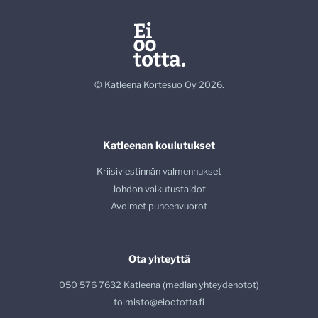
© Katleena Kortesuo Oy 2026.
Katleenan koulutukset
Kriisiviestinnän valmennukset
Johdon vaikutustaidot
Avoimet puheenvuorot
Ota yhteyttä
050 576 7632 Katleena (median yhteydenotot)
toimisto@eioototta.fi