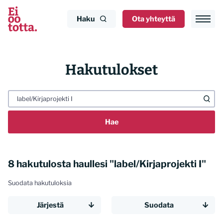
Siirry
sisältöön
Haku
Ota yhteyttä
Hakutulokset
Haku:
8 hakutulosta haullesi "label/Kirjaprojekti I"
Suodata hakutuloksia
Järjestä
Suodata