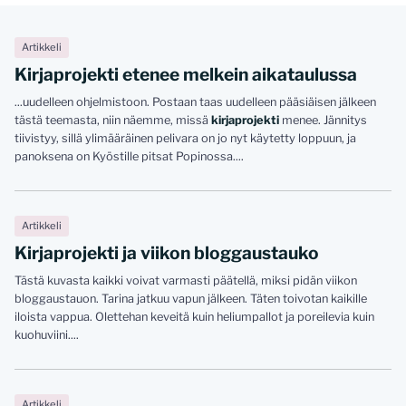
Artikkeli
Kirjaprojekti etenee melkein aikataulussa
...uudelleen ohjelmistoon. Postaan taas uudelleen pääsiäisen jälkeen
tästä teemasta, niin näemme, missä
kirjaprojekti
menee. Jännitys
tiivistyy, sillä ylimääräinen pelivara on jo nyt käytetty loppuun, ja
panoksena on Kyöstille pitsat Popinossa....
Artikkeli
Kirjaprojekti ja viikon bloggaustauko
Tästä kuvasta kaikki voivat varmasti päätellä, miksi pidän viikon
bloggaustauon. Tarina jatkuu vapun jälkeen. Täten toivotan kaikille
iloista vappua. Olettehan keveitä kuin heliumpallot ja poreilevia kuin
kuohuviini....
Artikkeli