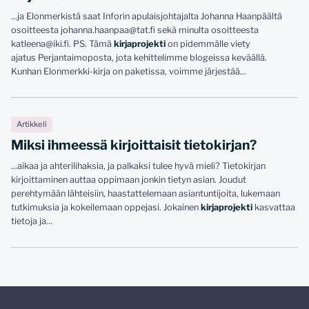
...ja Elonmerkistä saat Inforin apulaisjohtajalta Johanna Haanpäältä
osoitteesta johanna.haanpaa@tat.fi sekä minulta osoitteesta
katleena@iki.fi. PS. Tämä
kirjaprojekti
on pidemmälle viety
ajatus Perjantaimoposta, jota kehittelimme blogeissa keväällä.
Kunhan Elonmerkki-kirja on paketissa, voimme järjestää...
Artikkeli
Miksi ihmeessä kirjoittaisit tietokirjan?
...aikaa ja ahterilihaksia, ja palkaksi tulee hyvä mieli? Tietokirjan
kirjoittaminen auttaa oppimaan jonkin tietyn asian. Joudut
perehtymään lähteisiin, haastattelemaan asiantuntijoita, lukemaan
tutkimuksia ja kokeilemaan oppejasi. Jokainen
kirjaprojekti
kasvattaa
tietoja ja...