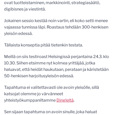
ovat tuotteistaminen, markkinointi, strategiasäätö,
digibisnes ja viestintä.
Jokainen sessio kestää noin vartin, eli koko setti menee
vajaassa tunnissa läpi. Roastaus tehdään 300-henkisen
yleisön edessä.
Tällaista konseptia pitää tietenkin testata.
Meillä on siis testiroast Helsingissä perjantaina 24.3. klo
10.30. Siihen etsimme nyt kolmea yrittäjää, jotka
haluavat, että heidät haukutaan, perataan ja käristetään
50-henkisen harjoitusyleisön edessä.
Tapahtuma ei valitettavasti ole avoin yleisölle, sillä
katsojat olemme jo värvänneet
yhteistyökumppaniltamme
Dingleltä
.
Sen sijaan tapahtuma on avoin sinulle, joka haluat