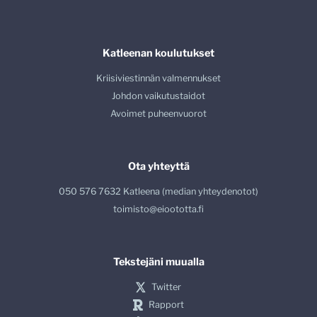
Katleenan koulutukset
Kriisiviestinnän valmennukset
Johdon vaikutustaidot
Avoimet puheenvuorot
Ota yhteyttä
050 576 7632 Katleena (median yhteydenotot)
toimisto@eioototta.fi
Tekstejäni muualla
Twitter
Rapport