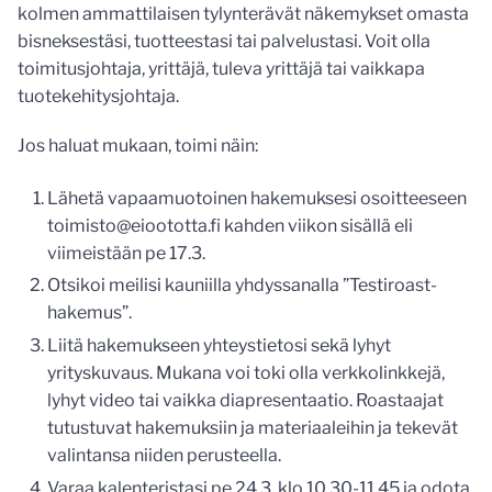
kolmen ammattilaisen tylynterävät näkemykset omasta
bisneksestäsi, tuotteestasi tai palvelustasi. Voit olla
toimitusjohtaja, yrittäjä, tuleva yrittäjä tai vaikkapa
tuotekehitysjohtaja.
Jos haluat mukaan, toimi näin:
Lähetä vapaamuotoinen hakemuksesi osoitteeseen
toimisto@eioototta.fi kahden viikon sisällä eli
viimeistään pe 17.3.
Otsikoi meilisi kauniilla yhdyssanalla ”Testiroast-
hakemus”.
Liitä hakemukseen yhteystietosi sekä lyhyt
yrityskuvaus. Mukana voi toki olla verkkolinkkejä,
lyhyt video tai vaikka diapresentaatio. Roastaajat
tutustuvat hakemuksiin ja materiaaleihin ja tekevät
valintansa niiden perusteella.
Varaa kalenteristasi pe 24.3. klo 10.30-11.45 ja odota