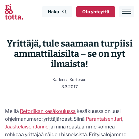
Siirry
sisältöön
Haku
Ota yhteyttä
Yrittäjä, tule saamaan turpiisi
ammattilaisilta – se on nyt
ilmaista!
Katleena Kortesuo
3.3.2017
Meillä
Retoriikan kesäkoulussa
kesäkuussa on uusi
ohjelmanumero: yrittäjäroast. Siinä
Parantaisen Jari
,
Jääskeläisen Janne
ja minä roastaamme kolmea
rohkeaa yrittäjää näiden bisneksistä. Erityisalojamme