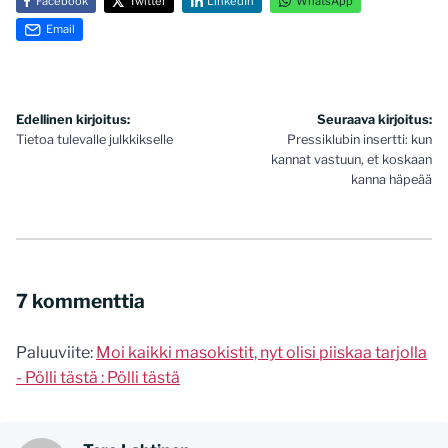
Facebook
Twitter
LinkedIn
WhatsApp
Email
Artikkelien
Edellinen kirjoitus:
Seuraava kirjoitus:
Tietoa tulevalle julkkikselle
Pressiklubin insertti: kun
selaus
kannat vastuun, et koskaan
kanna häpeää
7 kommenttia
Paluuviite:
Moi kaikki masokistit, nyt olisi piiskaa tarjolla
- Pölli tästä : Pölli tästä