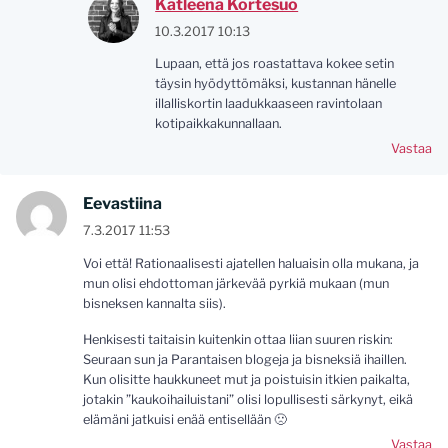
Katleena Kortesuo
10.3.2017 10:13
Lupaan, että jos roastattava kokee setin
täysin hyödyttömäksi, kustannan hänelle
illalliskortin laadukkaaseen ravintolaan
kotipaikkakunnallaan.
Vastaa
Eevastiina
7.3.2017 11:53
Voi että! Rationaalisesti ajatellen haluaisin olla mukana, ja
mun olisi ehdottoman järkevää pyrkiä mukaan (mun
bisneksen kannalta siis).
Henkisesti taitaisin kuitenkin ottaa liian suuren riskin:
Seuraan sun ja Parantaisen blogeja ja bisneksiä ihaillen.
Kun olisitte haukkuneet mut ja poistuisin itkien paikalta,
jotakin ”kaukoihailuistani” olisi lopullisesti särkynyt, eikä
elämäni jatkuisi enää entisellään 🙁
Vastaa