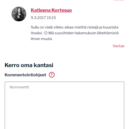
Katleena Kortesuo
9.3.2017 15:15
Sulla on vielä viikko aikaa miettiä riskejä ja buustata
itseäsi. 🙂 Mä suosittelen hakemuksen lähettämistä
ilman muuta.
Vastaa
Kerro oma kantasi
Kommentointiohjeet
?
Tässä blogissa saa kommentoida omalla nimellä tai minun
tunnistamallani nimimerkillä. Vaadin myös kunnollisen
meiliosoitteen. Minua ja mielipiteitäni saa ilman muuta
kritisoida. Muistathan silti hyvät tavat. Karsin jo etukäteen
kaikki alatyyliset kommentit, mainokset sekä tietenkin
laittomat sisällöt. Mitä perustellummin asiasi esität, sitä
varmemmin se tulee huomioiduksi.