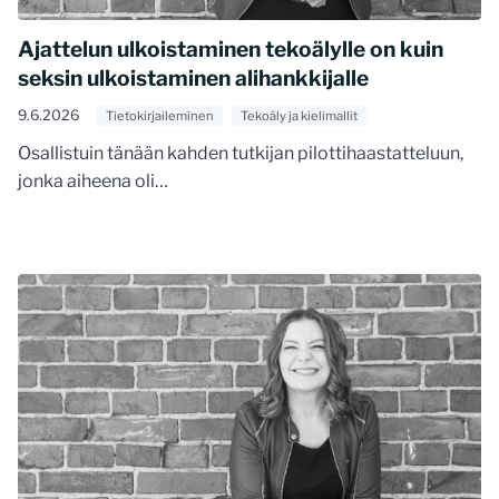
Ajattelun ulkoistaminen tekoälylle on kuin
seksin ulkoistaminen alihankkijalle
9.6.2026
Tietokirjaileminen
Tekoäly ja kielimallit
Osallistuin tänään kahden tutkijan pilottihaastatteluun,
jonka aiheena oli…