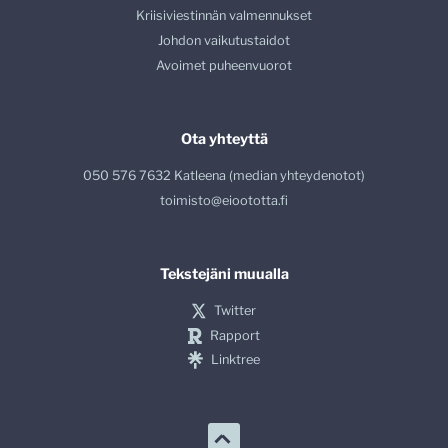
Kriisiviestinnän valmennukset
Johdon vaikutustaidot
Avoimet puheenvuorot
Ota yhteyttä
050 576 7632 Katleena (median yhteydenotot)
toimisto@eioototta.fi
Tekstejäni muualla
Twitter
Rapport
Linktree