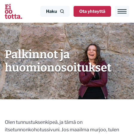
Siirry
sisältöön
Haku
Ota yhteyttä
Palkinnot ja
huomionosoitukset
Olen tunnustuksenkipeä, ja tämä on
itsetunnonkohotussivuni. Jos maailma murjoo, tulen