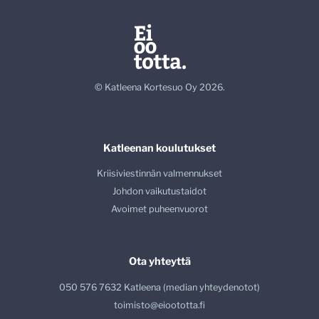
© Katleena Kortesuo Oy 2026.
Katleenan koulutukset
Kriisiviestinnän valmennukset
Johdon vaikutustaidot
Avoimet puheenvuorot
Ota yhteyttä
050 576 7632 Katleena (median yhteydenotot)
toimisto@eioototta.fi