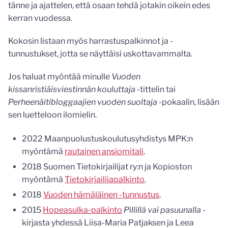
tänne ja ajattelen, että osaan tehdä jotakin oikein edes
kerran vuodessa.
Kokosin listaan myös harrastuspalkinnot ja -
tunnustukset, jotta se näyttäisi uskottavammalta.
Jos haluat myöntää minulle
Vuoden
kissanristiäisviestinnän kouluttaja
-tittelin tai
Perheenäitibloggaajien vuoden suoltaja
-pokaalin, lisään
sen luetteloon ilomielin.
2022 Maanpuolustuskoulutusyhdistys MPK:n
myöntämä
rautainen ansiomitali
.
2018 Suomen Tietokirjailijat ry:n ja Kopioston
myöntämä
Tietokirjailijapalkinto
.
2018
Vuoden hämäläinen -tunnustus
.
2015
Hopeasulka-palkinto
Pillillä vai pasuunalla
-
kirjasta yhdessä Liisa-Maria Patjaksen ja Leea