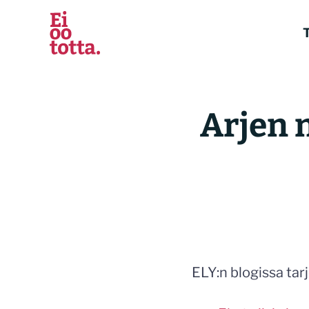
Siirry
sisältöön
T
Arjen 
ELY:n blogissa tarj