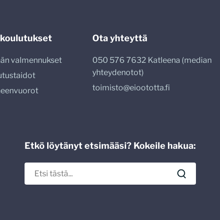
 koulutukset
Ota yhteyttä
nnän valmennukset
050 576 7632 Katleena (median
yhteydenotot)
utustaidot
toimisto@eioototta.fi
heenvuorot
Etkö löytänyt etsimääsi? Kokeile hakua: