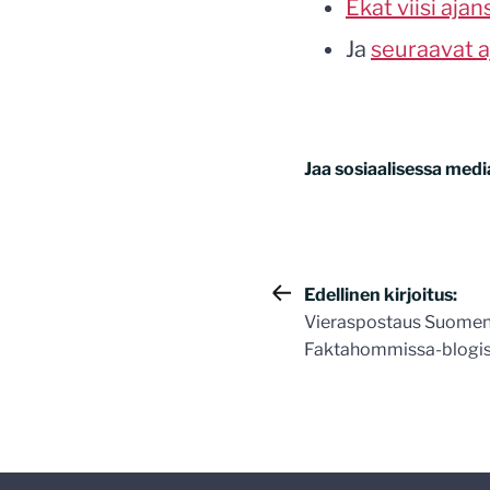
Ekat viisi ajan
Ja
seuraavat a
Jaa sosiaalisessa medi
Artikkelie
Edellinen kirjoitus:
Vieraspostaus Suomen t
selaus
Faktahommissa-blogi