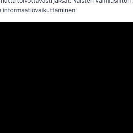
 mutta toivottavasti jaksat: Naisten Valmiusliiton
a informaatiovaikuttaminen: