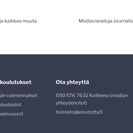
n
 ja kaikkea muuta
Mediavierailuja Journali
 koulutukset
Ota yhteyttä
nnän valmennukset
050 576 7632 Katleena (median
yhteydenotot)
utustaidot
toimisto@eioototta.fi
heenvuorot