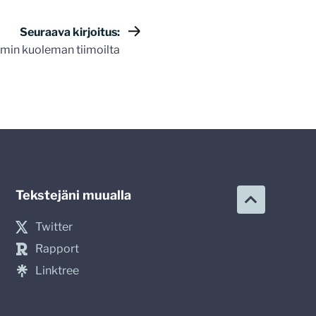
Seuraava kirjoitus:
smin kuoleman tiimoilta
Tekstejäni muualla
Twitter
Rapport
Linktree