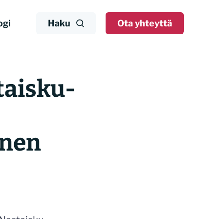
ogi
Haku
Ota yhteyttä
taisku-
inen