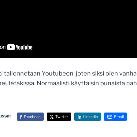
ti tallennetaan Youtubeen, joten siksi olen vanh
neuletakissa. Normaalisti käyttäisin punaista nah
assa:
Facebook
Twitter
LinkedIn
Email