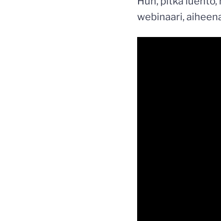
Huh, pitkä luento,
webinaari, aiheen