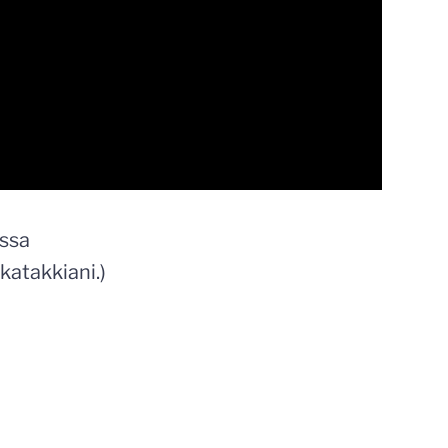
assa
katakkiani.)