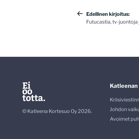
Artikkelie
Edellinen kirjoitus:
Futucastia, tv-juontoja
selaus
Katleenan
Kriisiviesti
Johdon vaik
© Katleena Kortesuo Oy 2026.
Avoimet pu