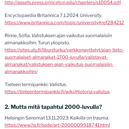
http://assets.press.princeton.edu/chapters/s10054.pdf
Encyclopaedia Britannica 7.1.2024:
University
.
https://www.britannica.com/topic/university#ref284212
Rinne, Sofia:
Valistuksen ajan vaikutus suomalaisiin
almanakkoihin
. Turun yliopisto.
https://sites.utu.fi/libuniturku/verkkonayttelyt/ajan-tieto-
suomalaiset-almanakat-1700-luvulla/valistavat-
almanakat/valistuksen-ajan-vaikutus-suomalaisiin-
almanakkoihin/
Tieteen termipankki:
Valistus
.
https://tieteentermipankki.fi/wiki/Historia:valistus
2. Mutta mitä tapahtui 2000-luvulla?
Helsingin Sanomat 13.11.2023:
Kaikilla on trauma
.
https://www.hs.fi/tiede/art-2000009918741.html