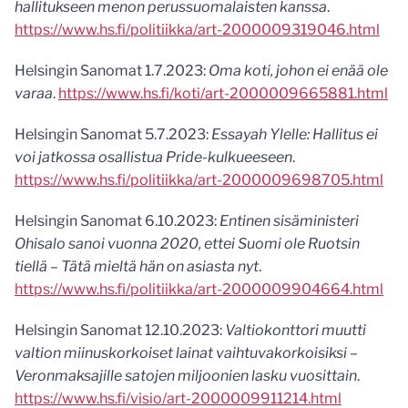
hallitukseen menon perus­suomalaisten kanssa
.
https://www.hs.fi/politiikka/art-2000009319046.html
Helsingin Sanomat 1.7.2023:
Oma koti, johon ei enää ole
varaa
.
https://www.hs.fi/koti/art-2000009665881.html
Helsingin Sanomat 5.7.2023:
Essayah Ylelle: Hallitus ei
voi jatkossa osallistua Pride-kulkueeseen
.
https://www.hs.fi/politiikka/art-2000009698705.html
Helsingin Sanomat 6.10.2023:
Entinen sisäministeri
Ohisalo sanoi vuonna 2020, ettei Suomi ole Ruotsin
tiellä – Tätä mieltä hän on asiasta nyt
.
https://www.hs.fi/politiikka/art-2000009904664.html
Helsingin Sanomat 12.10.2023:
Valtiokonttori muutti
valtion miinuskorkoiset lainat vaihtuvakorkoisiksi –
Veronmaksajille satojen miljoonien lasku vuosittain
.
https://www.hs.fi/visio/art-2000009911214.html