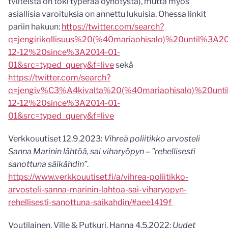
tviiteistä on toki typerää öyhötystä), mutta myös
asiallisia varoituksia on annettu lukuisia. Ohessa linkit
pariin hakuun:
https://twitter.com/search?
q=jengirikollisuus%20(%40mariaohisalo)%20until%3A2
12-12%20since%3A2014-01-
01&src=typed_query&f=live
sekä
https://twitter.com/search?
q=jengiv%C3%A4kivalta%20(%40mariaohisalo)%20unt
12-12%20since%3A2014-01-
01&src=typed_query&f=live
Verkkouutiset 12.9.2023:
Vihreä poliitikko arvosteli
Sanna Marinin lähtöä, sai viharyöpyn – ”rehellisesti
sanottuna säikähdin”
.
https://www.verkkouutiset.fi/a/vihrea-poliitikko-
arvosteli-sanna-marinin-lahtoa-sai-viharyopyn-
rehellisesti-sanottuna-saikahdin/#aee1419f
Voutilainen, Ville & Putkuri, Hanna 4.5.2022:
Uudet