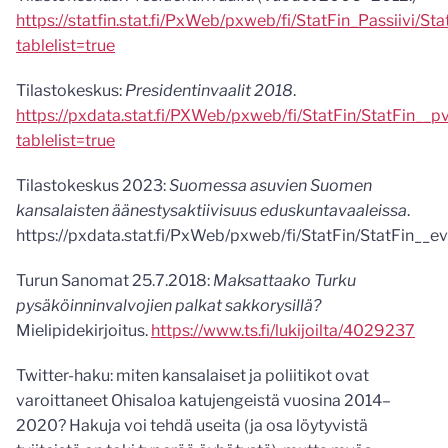
https://statfin.stat.fi/PxWeb/pxweb/fi/StatFin_Passiivi/St
tablelist=true
Tilastokeskus:
Presidentinvaalit 2018
.
https://pxdata.stat.fi/PXWeb/pxweb/fi/StatFin/StatFin__p
tablelist=true
Tilastokeskus 2023:
Suomessa asuvien Suomen
kansalaisten äänestysaktiivisuus eduskuntavaaleissa
.
https://pxdata.stat.fi/PxWeb/pxweb/fi/StatFin/StatFin__e
Turun Sanomat 25.7.2018:
Maksattaako Turku
pysäköinninvalvojien palkat sakkorysillä?
Mielipidekirjoitus.
https://www.ts.fi/lukijoilta/4029237
Twitter-haku: miten kansalaiset ja poliitikot ovat
varoittaneet Ohisaloa katujengeistä vuosina 2014–
2020? Hakuja voi tehdä useita (ja osa löytyvistä