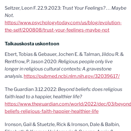
Seltzer, Leon F. 22.9.2023:
Trust Your Feelings? . . . Maybe
Not
.
https://www.psychologytoday.com/us/blog/evolution-
the-self/200808/trust-your-feelings-maybe-not
Taikauskosta uskontoon
Ebert, Tobias & Gebauer, Jochen E. & Talman, Jildou R. &
Rentfrow, P. Jason 2020:
Religious people only live
longer in religious cultural contexts: A gravestone
analysis
.
https://pubmed.ncbi.nlm.nih.gov/32039617/
The Guardian 3.12.2022:
Beyond beliefs: does religious
faith lead to a happier, healthier life?
https://www.theguardian.com/world/2022/dec/03/beyond
beliefs-religious-faith-happier-healthier-life
Ironson, Gail & Stuetzle, Rick & Ironson, Dale & Balbin,