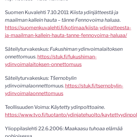
Suomen Kuvalehti 7.10.2011:
Kiista ydinjätteestä ja
maailman kallein hauta – tänne Fennovoima haluaa
.
https://suomenkuvalehti.fi/kotimaa/kiista-ydinjatteesta-
ja-maailman-kallein-hauta-tanne-fennovoima-haluaa/
Säteilyturvakeskus:
Fukushiman ydinvoimalaitoksen
onnettomuus
.
https://stuk.fi/fukushiman-
ydinvoimalaitoksen-onnettomuus
Säteilyturvakeskus:
Tšernobylin
ydinvoimalaonnettomuus
.
https://stuk.fi/tsernobylin-
ydinvoimalaonnettomuus
Teollisuuden Voima:
Käytetty ydinpolttoaine
.
https://www.tvo.fi/tuotanto/ydinjatehuolto/kaytettyydinpo
Ylioppilaslehti 22.6.2006:
Maakaasu tuhoaa elämää
pohjoisessa
.