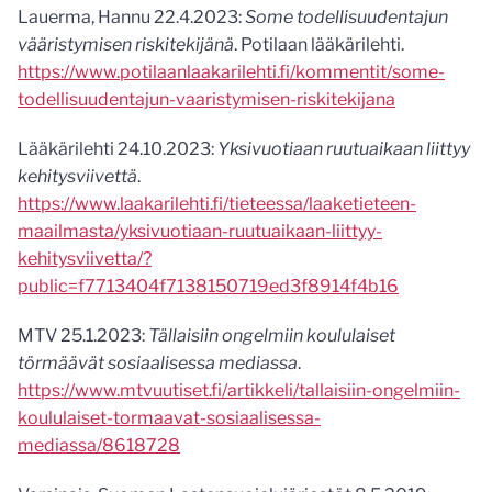
Lauerma, Hannu 22.4.2023:
Some todellisuudentajun
vääristymisen riskitekijänä
. Potilaan lääkärilehti.
https://www.potilaanlaakarilehti.fi/kommentit/some-
todellisuudentajun-vaaristymisen-riskitekijana
Lääkärilehti 24.10.2023:
Yksivuotiaan ruutuaikaan liittyy
kehitysviivettä
.
https://www.laakarilehti.fi/tieteessa/laaketieteen-
maailmasta/yksivuotiaan-ruutuaikaan-liittyy-
kehitysviivetta/?
public=f7713404f7138150719ed3f8914f4b16
MTV 25.1.2023:
Tällaisiin ongelmiin koululaiset
törmäävät sosiaalisessa mediassa
.
https://www.mtvuutiset.fi/artikkeli/tallaisiin-ongelmiin-
koululaiset-tormaavat-sosiaalisessa-
mediassa/8618728