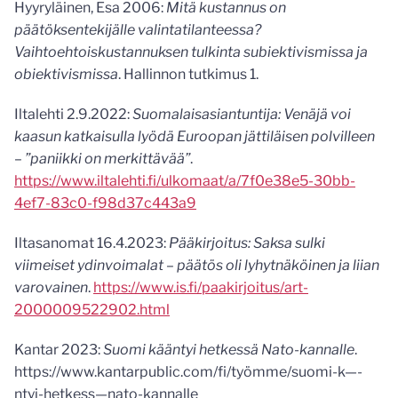
Hyyryläinen, Esa 2006:
Mitä kustannus on
päätöksentekijälle valintatilanteessa?
Vaihtoehtoiskustannuksen tulkinta subiektivismissa ja
obiektivismissa
. Hallinnon tutkimus 1.
Iltalehti 2.9.2022:
Suomalaisasiantuntija: Venäjä voi
kaasun katkaisulla lyödä Euroopan jättiläisen polvilleen
– ”paniikki on merkittävää”
.
https://www.iltalehti.fi/ulkomaat/a/7f0e38e5-30bb-
4ef7-83c0-f98d37c443a9
Iltasanomat 16.4.2023:
Pääkirjoitus: Saksa sulki
viimeiset ydin­voimalat – päätös oli lyhyt­näköinen ja liian
varovainen
.
https://www.is.fi/paakirjoitus/art-
2000009522902.html
Kantar 2023:
Suomi kääntyi hetkessä Nato-kannalle
.
https://www.kantarpublic.com/fi/työmme/suomi-k—-
ntyi-hetkess—nato-kannalle