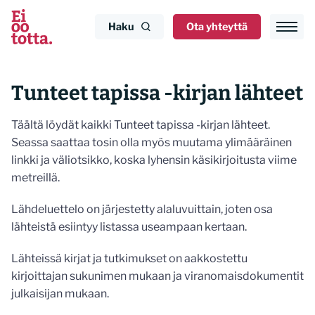
Siirry
sisältöön
Haku
Ota yhteyttä
Tunteet tapissa -kirjan lähteet
Täältä löydät kaikki Tunteet tapissa -kirjan lähteet.
Seassa saattaa tosin olla myös muutama ylimääräinen
linkki ja väliotsikko, koska lyhensin käsikirjoitusta viime
metreillä.
Lähdeluettelo on järjestetty alaluvuittain, joten osa
lähteistä esiintyy listassa useampaan kertaan.
Lähteissä kirjat ja tutkimukset on aakkostettu
kirjoittajan sukunimen mukaan ja viranomaisdokumentit
julkaisijan mukaan.