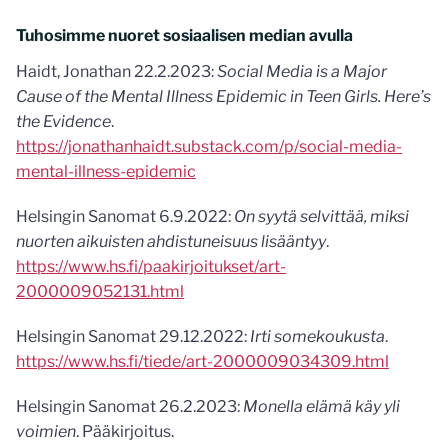
Tuhosimme nuoret sosiaalisen median avulla
Haidt, Jonathan 22.2.2023:
Social Media is a Major
Cause of the Mental Illness Epidemic in Teen Girls. Here’s
the Evidence
.
https://jonathanhaidt.substack.com/p/social-media-
mental-illness-epidemic
Helsingin Sanomat 6.9.2022:
On syytä selvittää, miksi
nuorten aikuisten ahdistuneisuus lisääntyy
.
https://www.hs.fi/paakirjoitukset/art-
2000009052131.html
Helsingin Sanomat 29.12.2022:
Irti somekoukusta
.
https://www.hs.fi/tiede/art-2000009034309.html
Helsingin Sanomat 26.2.2023:
Monella elämä käy yli
voimien
. Pääkirjoitus.