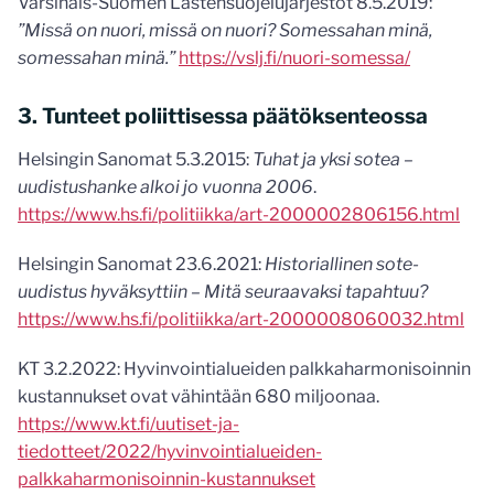
Varsinais-Suomen Lastensuojelujärjestöt 8.5.2019:
”Missä on nuori, missä on nuori? Somessahan minä,
somessahan minä.”
https://vslj.fi/nuori-somessa/
3. Tunteet poliittisessa päätöksenteossa
Helsingin Sanomat 5.3.2015:
Tuhat ja yksi sotea –
uudistushanke alkoi jo vuonna 2006
.
https://www.hs.fi/politiikka/art-2000002806156.html
Helsingin Sanomat 23.6.2021:
Historiallinen sote-
uudistus hyväksyttiin – Mitä seuraavaksi tapahtuu?
https://www.hs.fi/politiikka/art-2000008060032.html
KT 3.2.2022: Hyvinvointialueiden palkkaharmonisoinnin
kustannukset ovat vähintään 680 miljoonaa.
https://www.kt.fi/uutiset-ja-
tiedotteet/2022/hyvinvointialueiden-
palkkaharmonisoinnin-kustannukset