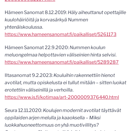
Hämeen Sanomat 8.12.2019:
Häly aiheuttanut opettajille
kuulohäiriöitä ja korvasärkyä Nummen
yhtenäiskoulussa
.
https://www.hameensanomat.fi/paikalliset/5261173
Hämeen Sanomat 22.9.2020:
Nummen koulun
meluongelmaa helpottavien väliseinien hinta selvisi
.
https://www.hameensanomat.fi/paikalliset/5289287
Iltasanomat 9.2.2023:
Kouluihin rakennettiin hienot
avotilat, mutta opiskelusta ei tullut mitään – sitten luokat
erotettiin väli­seinillä ja verhoilla
.
https://www.is.fi/kotimaa/art-2000009376440.html
Seura 12.11.2020:
Koulujen modernit avotilat täyttävät
oppilaiden arjen melulla ja kaaoksella – Miksi
luokkahuoneettomuus on yhä muotivillitys?