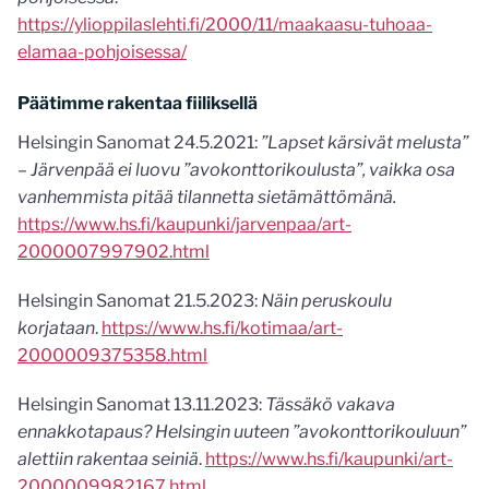
https://ylioppilaslehti.fi/2000/11/maakaasu-tuhoaa-
elamaa-pohjoisessa/
Päätimme rakentaa fiiliksellä
Helsingin Sanomat 24.5.2021:
”Lapset kärsivät melusta”
– Järvenpää ei luovu ”avokonttorikoulusta”, vaikka osa
vanhemmista pitää tilannetta sietämättömänä.
https://www.hs.fi/kaupunki/jarvenpaa/art-
2000007997902.html
Helsingin Sanomat 21.5.2023:
Näin peruskoulu
korjataan
.
https://www.hs.fi/kotimaa/art-
2000009375358.html
Helsingin Sanomat 13.11.2023:
Tässäkö vakava
ennakko­tapaus? Helsingin uuteen ”avokonttori­kouluun”
alettiin rakentaa seiniä
.
https://www.hs.fi/kaupunki/art-
2000009982167.html