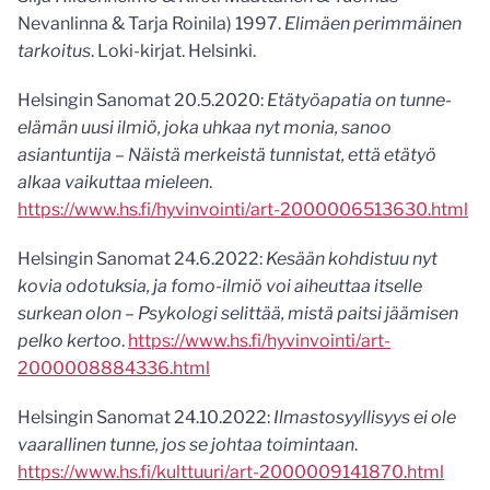
Nevanlinna & Tarja Roinila) 1997.
Elimäen perimmäinen
tarkoitus
. Loki-kirjat. Helsinki.
Helsingin Sanomat 20.5.2020:
Etätyöapatia on tunne-
elämän uusi ilmiö, joka uhkaa nyt monia, sanoo
asiantuntija – Näistä merkeistä tunnistat, että etätyö
alkaa vaikuttaa mieleen
.
https://www.hs.fi/hyvinvointi/art-2000006513630.html
Helsingin Sanomat 24.6.2022:
Kesään kohdistuu nyt
kovia odotuksia, ja fomo-ilmiö voi aiheuttaa itselle
surkean olon – Psykologi selittää, mistä paitsi jäämisen
pelko kertoo
.
https://www.hs.fi/hyvinvointi/art-
2000008884336.html
Helsingin Sanomat 24.10.2022:
Ilmasto­syyllisyys ei ole
vaarallinen tunne, jos se johtaa toimintaan
.
https://www.hs.fi/kulttuuri/art-2000009141870.html