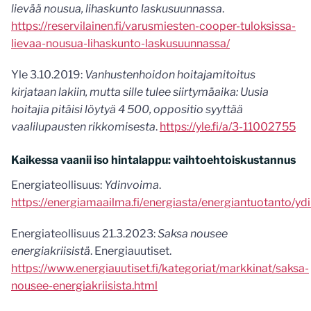
lievää nousua, lihaskunto laskusuunnassa
.
https://reservilainen.fi/varusmiesten-cooper-tuloksissa-
lievaa-nousua-lihaskunto-laskusuunnassa/
Yle 3.10.2019:
Vanhustenhoidon hoitajamitoitus
kirjataan lakiin, mutta sille tulee siirtymäaika: Uusia
hoitajia pitäisi löytyä 4 500, oppositio syyttää
vaalilupausten rikkomisesta
.
https://yle.fi/a/3-11002755
Kaikessa vaanii iso hintalappu: vaihtoehtoiskustannus
Energiateollisuus:
Ydinvoima
.
https://energiamaailma.fi/energiasta/energiantuotanto/yd
Energiateollisuus 21.3.2023:
Saksa nousee
energiakriisistä
. Energiauutiset.
https://www.energiauutiset.fi/kategoriat/markkinat/saksa-
nousee-energiakriisista.html