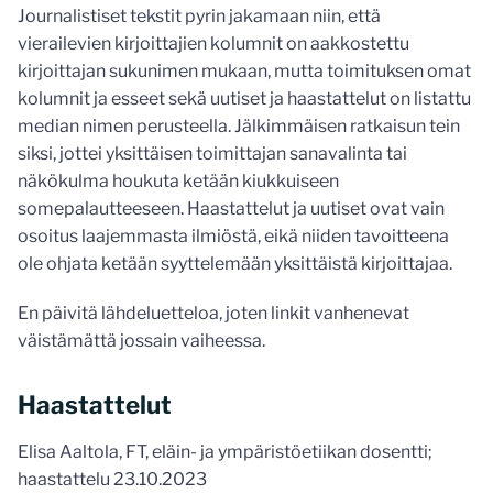
Journalistiset tekstit pyrin jakamaan niin, että
vierailevien kirjoittajien kolumnit on aakkostettu
kirjoittajan sukunimen mukaan, mutta toimituksen omat
kolumnit ja esseet sekä uutiset ja haastattelut on listattu
median nimen perusteella. Jälkimmäisen ratkaisun tein
siksi, jottei yksittäisen toimittajan sanavalinta tai
näkökulma houkuta ketään kiukkuiseen
somepalautteeseen. Haastattelut ja uutiset ovat vain
osoitus laajemmasta ilmiöstä, eikä niiden tavoitteena
ole ohjata ketään syyttelemään yksittäistä kirjoittajaa.
En päivitä lähdeluetteloa, joten linkit vanhenevat
väistämättä jossain vaiheessa.
Haastattelut
Elisa Aaltola, FT, eläin- ja ympäristöetiikan dosentti;
haastattelu 23.10.2023