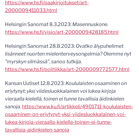
https://www.hs.fi/paakirjoitukset/art-
2000009411033.html
Helsingin Sanomat 8.3.2023:
Masennuskone
.
https://www.hs.fi/visio/art-2000009428185.html
Helsingin Sanomat 28.8.2023:
Ovatko äly­puhelimet
lisänneet nuorten mielen­terveys­ongelmia? Olemme nyt
”myrskyn silmässä”, sanoo tutkija
.
https://www.hs.fi/politiikka/art-2000009772577.html
Kansan Uutiset 12.8.2023:
Koululaisten osaaminen on
eriytynyt: yksi viidesluokkalainen voi lukea kirjoja
vieraalla kielellä, toinen ei tunne tavallisia äidinkielen
sanoja
.
https://www.ku.fi/artikkeli/4901711-koululaisten-
osaaminen-on-eriytynyt-yksi-viidesluokkalainen-voi-
lukea-kirjoja-vieraalla-kielella-toinen-ei-tunne-
tavallisia-aidinkielen-sanoja