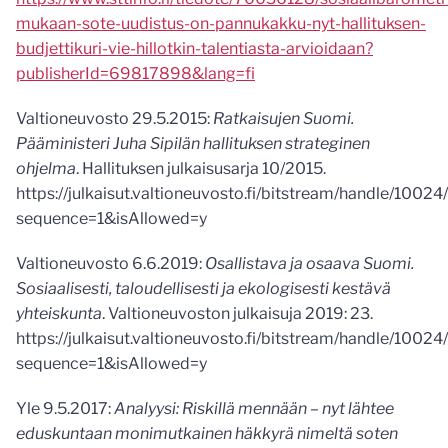
mukaan-sote-uudistus-on-pannukakku-nyt-hallituksen-
budjettikuri-vie-hillotkin-talentiasta-arvioidaan?
publisherId=69817898&lang=fi
Valtioneuvosto 29.5.2015:
Ratkaisujen Suomi.
Pääministeri Juha Sipilän hallituksen strateginen
ohjelma
. Hallituksen julkaisusarja 10/2015.
https://julkaisut.valtioneuvosto.fi/bitstream/handle/10
sequence=1&isAllowed=y
Valtioneuvosto 6.6.2019:
Osallistava ja osaava Suomi.
Sosiaalisesti, taloudellisesti ja ekologisesti kestävä
yhteiskunta
. Valtioneuvoston julkaisuja 2019: 23.
https://julkaisut.valtioneuvosto.fi/bitstream/handle/1
sequence=1&isAllowed=y
Yle 9.5.2017:
Analyysi: Riskillä mennään – nyt lähtee
eduskuntaan monimutkainen häkkyrä nimeltä soten