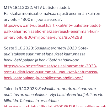
MTV 18.11.2022: MTV Uutisten tiedot:
Palkkaharmonisaatio maksaa rajusti enemmän kuin on
arvioitu – ”800 miljoonaa euroa”.
https://www.mtvuutiset.fi/artikkeli/mtv-uutisten-tiedot-
palkkaharmonisaatio-maksaa-rajusti-enemman-kuin-
on-arvioitu-800-miljoonaa-euroa/8574298
Soste 9.10.2023:
Sosiaalibarometri 2023: Sote-
uudistuksen suurimmat lupaukset kaatumassa
henkilöstöpulaan ja henkilöstön ahdinkoon
.
https://www.soste.fi/uutiset/sosiaalibarometri-2023-
sote-uudistuksen-suurimmat-lupaukset-kaatumassa-
henkilostopulaan-ja-henkiloston-ahdinkoon/
Talentia 9.10.2023:
Sosiaalibarometrin mukaan sote-
uudistus on pannukakku – Nyt hallituksen budjettikuri vie
hillotkin, Talentiasta arvioidaan
.
https://www.sttinfo.fi/tiedote/70036128/sosiaalibarometr