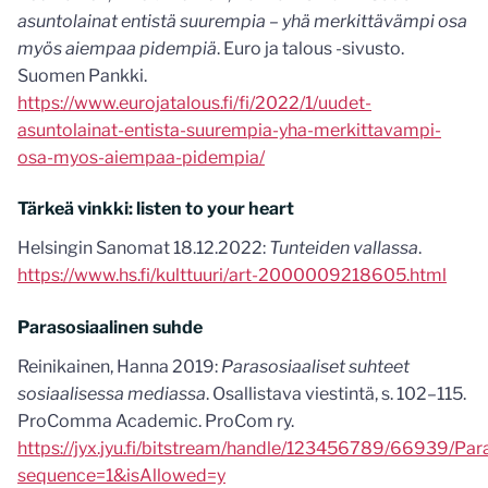
asuntolainat entistä suurempia – yhä merkittävämpi osa
myös aiempaa pidempiä
. Euro ja talous -sivusto.
Suomen Pankki.
https://www.eurojatalous.fi/fi/2022/1/uudet-
asuntolainat-entista-suurempia-yha-merkittavampi-
osa-myos-aiempaa-pidempia/
Tärkeä vinkki: listen to your heart
Helsingin Sanomat 18.12.2022:
Tunteiden vallassa
.
https://www.hs.fi/kulttuuri/art-2000009218605.html
Parasosiaalinen suhde
Reinikainen, Hanna 2019:
Parasosiaaliset suhteet
sosiaalisessa mediassa
. Osallistava viestintä, s. 102–115.
ProComma Academic. ProCom ry.
https://jyx.jyu.fi/bitstream/handle/123456789/66939/
sequence=1&isAllowed=y