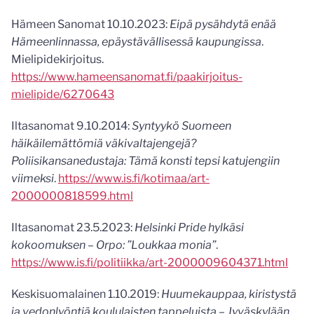
Hämeen Sanomat 10.10.2023:
Eipä pysähdytä enää
Hämeenlinnassa, epäystävällisessä kaupungissa
.
Mielipidekirjoitus.
https://www.hameensanomat.fi/paakirjoitus-
mielipide/6270643
Iltasanomat 9.10.2014:
Syntyykö Suomeen
häikäilemättömiä väkivaltajengejä?
Poliisikansanedustaja: Tämä konsti tepsi katujengiin
viimeksi
.
https://www.is.fi/kotimaa/art-
2000000818599.html
Iltasanomat 23.5.2023:
Helsinki Pride hylkäsi
kokoomuksen – Orpo: ”Loukkaa monia”
.
https://www.is.fi/politiikka/art-2000009604371.html
Keskisuomalainen 1.10.2019:
Huumekauppaa, kiristystä
ja vedonlyöntiä koululaisten tappeluista – Jyväskylään