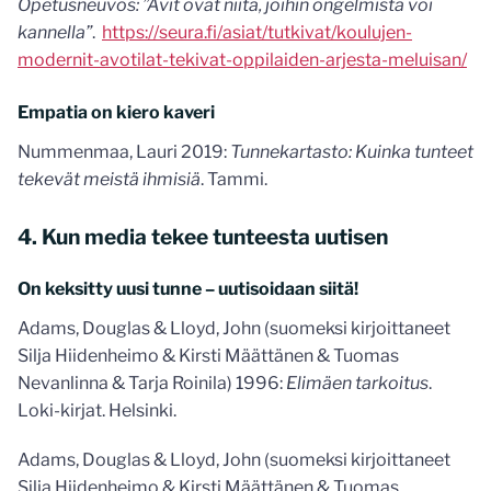
Opetusneuvos: ”Avit ovat niitä, joihin ongelmista voi
kannella”
.
https://seura.fi/asiat/tutkivat/koulujen-
modernit-avotilat-tekivat-oppilaiden-arjesta-meluisan/
Empatia on kiero kaveri
Nummenmaa, Lauri 2019:
Tunnekartasto: Kuinka tunteet
tekevät meistä ihmisiä
. Tammi.
4. Kun media tekee tunteesta uutisen
On keksitty uusi tunne – uutisoidaan siitä!
Adams, Douglas & Lloyd, John (suomeksi kirjoittaneet
Silja Hiidenheimo & Kirsti Määttänen & Tuomas
Nevanlinna & Tarja Roinila) 1996:
Elimäen tarkoitus
.
Loki-kirjat. Helsinki.
Adams, Douglas & Lloyd, John (suomeksi kirjoittaneet
Silja Hiidenheimo & Kirsti Määttänen & Tuomas