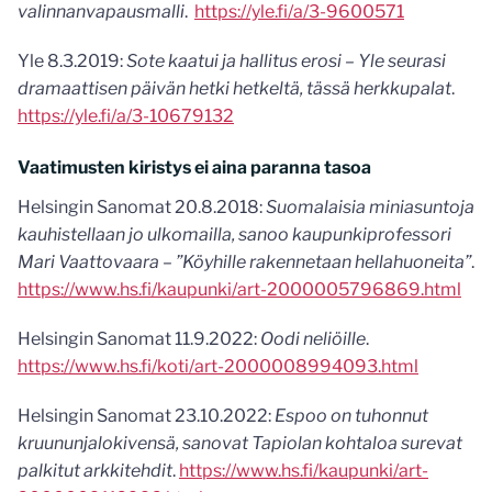
valinnanvapausmalli
.
https://yle.fi/a/3-9600571
Yle 8.3.2019:
Sote kaatui ja hallitus erosi – Yle seurasi
dramaattisen päivän hetki hetkeltä, tässä herkkupalat
.
https://yle.fi/a/3-10679132
Vaatimusten kiristys ei aina paranna tasoa
Helsingin Sanomat 20.8.2018:
Suomalaisia miniasuntoja
kauhistellaan jo ulkomailla, sanoo kaupunkiprofessori
Mari Vaattovaara – ”Köyhille rakennetaan hellahuoneita”
.
https://www.hs.fi/kaupunki/art-2000005796869.html
Helsingin Sanomat 11.9.2022:
Oodi neliöille
.
https://www.hs.fi/koti/art-2000008994093.html
Helsingin Sanomat 23.10.2022:
Espoo on tuhonnut
kruunun­jalokivensä, sanovat Tapiolan kohtaloa surevat
palkitut arkki­tehdit
.
https://www.hs.fi/kaupunki/art-