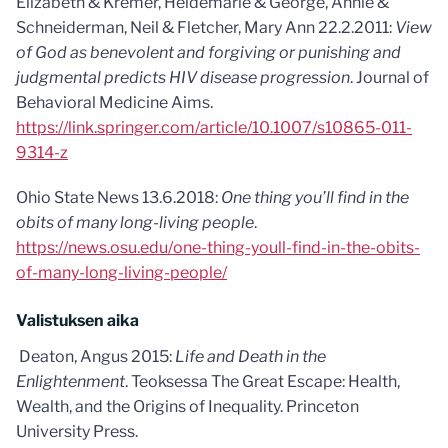
Elizabeth & Kremer, Heidemarie & George, Annie &
Schneiderman, Neil & Fletcher, Mary Ann 22.2.2011:
View
of God as benevolent and forgiving or punishing and
judgmental predicts HIV disease progression
. Journal of
Behavioral Medicine Aims.
https://link.springer.com/article/10.1007/s10865-011-
9314-z
Ohio State News 13.6.2018:
One thing you’ll find in the
obits of many long-living people
.
https://news.osu.edu/one-thing-youll-find-in-the-obits-
of-many-long-living-people/
Valistuksen aika
Deaton, Angus 2015:
Life and Death in the
Enlightenment
. Teoksessa The Great Escape: Health,
Wealth, and the Origins of Inequality. Princeton
University Press.