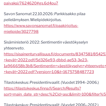
paivaksi/7624620#gs.6d4pu7
Savon Sanomat 22.10.2026:
Parkkisakko pilaa
pelielämyksen
. Mielipidekirjoitus.
https://www.savonsanomat.fi/paakirjoitus-
mielipide/3027798
Sisäministeriö 2022:
Sentimentin väestökyselyn
yhteenveto
.
https://sisainenturvallisuus.fi/documents/8347581/8542
+kevät+2022.pdf/5d326e93-dbbd-ae53-3e23-
1a966658b3b8/Sentimentin+väestökyselyn+yhteenveto+
+kevät+2022.pdf?version=1.0&t=1675758487723
Tilastokeskus:
Presidentinvaalit
. (Vuodet 1994–2006.)
https://tilastokeskus.finna.fi/Search/Results?
sort=main_date_str+desc%2Cid+asc&limit=100&fil
Tilastokeskus:
Presidentinvaalit
. (Vuodet 2006–2012.)