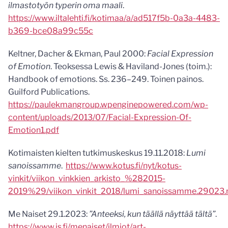
ilmastotyön typerin oma maali
.
https://www.iltalehti.fi/kotimaa/a/ad517f5b-0a3a-4483-
b369-bce08a99c55c
Keltner, Dacher & Ekman, Paul 2000:
Facial Expression
of Emotion
. Teoksessa Lewis & Haviland-Jones (toim.):
Handbook of emotions. Ss. 236–249. Toinen painos.
Guilford Publications.
https://paulekmangroup.wpenginepowered.com/wp-
content/uploads/2013/07/Facial-Expression-Of-
Emotion1.pdf
Kotimaisten kielten tutkimuskeskus 19.11.2018:
Lumi
sanoissamme
.
https://www.kotus.fi/nyt/kotus-
vinkit/viikon_vinkkien_arkisto_%282015-
2019%29/viikon_vinkit_2018/lumi_sanoissamme.29023
Me Naiset 29.1.2023:
”Anteeksi, kun täällä näyttää tältä”
.
https://www.is.fi/menaiset/ilmiot/art-