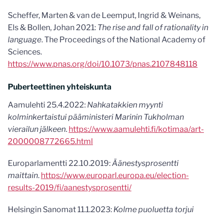
Scheffer, Marten & van de Leemput, Ingrid & Weinans,
Els & Bollen, Johan 2021:
The rise and fall of rationality in
language
. The Proceedings of the National Academy of
Sciences.
https://www.pnas.org/doi/10.1073/pnas.2107848118
Puberteettinen yhteiskunta
Aamulehti 25.4.2022:
Nahkatakkien myynti
kolminkertaistui pääministeri Marinin Tukholman
vierailun jälkeen
.
https://www.aamulehti.fi/kotimaa/art-
2000008772665.html
Europarlamentti 22.10.2019:
Äänestysprosentti
maittain
.
https://www.europarl.europa.eu/election-
results-2019/fi/aanestysprosentti/
Helsingin Sanomat 11.1.2023:
Kolme puoluetta torjui