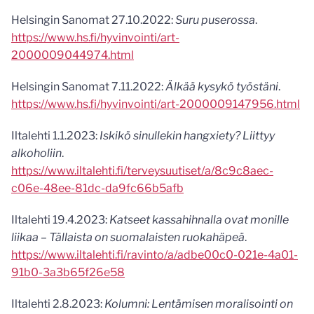
Helsingin Sanomat 27.10.2022:
Suru puserossa
.
https://www.hs.fi/hyvinvointi/art-
2000009044974.html
Helsingin Sanomat 7.11.2022:
Älkää kysykö työstäni
.
https://www.hs.fi/hyvinvointi/art-2000009147956.html
Iltalehti 1.1.2023:
Iskikö sinullekin hangxiety? Liittyy
alkoholiin
.
https://www.iltalehti.fi/terveysuutiset/a/8c9c8aec-
c06e-48ee-81dc-da9fc66b5afb
Iltalehti 19.4.2023:
Katseet kassahihnalla ovat monille
liikaa – Tällaista on suomalaisten ruokahäpeä
.
https://www.iltalehti.fi/ravinto/a/adbe00c0-021e-4a01-
91b0-3a3b65f26e58
Iltalehti 2.8.2023:
Kolumni: Lentämisen moralisointi on