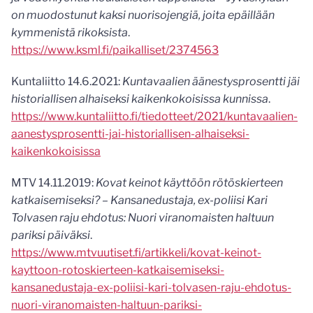
on muodostunut kaksi nuorisojengiä, joita epäillään
kymmenistä rikoksista
.
https://www.ksml.fi/paikalliset/2374563
Kuntaliitto 14.6.2021:
Kuntavaalien äänestysprosentti jäi
historiallisen alhaiseksi kaikenkokoisissa kunnissa
.
https://www.kuntaliitto.fi/tiedotteet/2021/kuntavaalien-
aanestysprosentti-jai-historiallisen-alhaiseksi-
kaikenkokoisissa
MTV 14.11.2019:
Kovat keinot käyttöön rötöskierteen
katkaisemiseksi? – Kansanedustaja, ex-poliisi Kari
Tolvasen raju ehdotus: Nuori viranomaisten haltuun
pariksi päiväksi
.
https://www.mtvuutiset.fi/artikkeli/kovat-keinot-
kayttoon-rotoskierteen-katkaisemiseksi-
kansanedustaja-ex-poliisi-kari-tolvasen-raju-ehdotus-
nuori-viranomaisten-haltuun-pariksi-