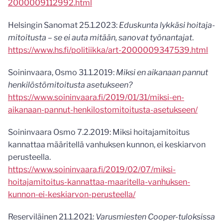
2000009112992.html
Helsingin Sanomat 25.1.2023:
Eduskunta lykkäsi hoitaja­
mitoitusta – se ei auta mitään, sanovat työnantajat
.
https://www.hs.fi/politiikka/art-2000009347539.html
Soininvaara, Osmo 31.1.2019:
Miksi en aikanaan pannut
henkilöstömitoitusta asetukseen?
https://www.soininvaara.fi/2019/01/31/miksi-en-
aikanaan-pannut-henkilostomitoitusta-asetukseen/
Soininvaara Osmo 7.2.2019: Miksi hoitajamitoitus
kannattaa määritellä vanhuksen kunnon, ei keskiarvon
perusteella.
https://www.soininvaara.fi/2019/02/07/miksi-
hoitajamitoitus-kannattaa-maaritella-vanhuksen-
kunnon-ei-keskiarvon-perusteella/
Reserviläinen 21.1.2021:
Varusmiesten Cooper-tuloksissa