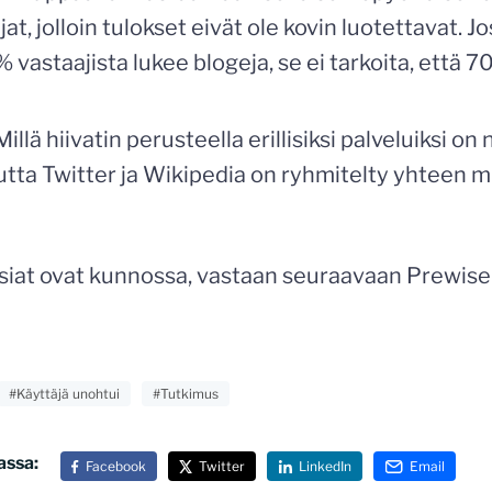
t, jolloin tulokset eivät ole kovin luotettavat. J
 vastaajista lukee blogeja, se ei tarkoita, että 
illä hiivatin perusteella erillisiksi palveluiksi 
utta Twitter ja Wikipedia on ryhmitelty yhteen 
siat ovat kunnossa, vastaan seuraavaan Prewise
#Käyttäjä unohtui
#Tutkimus
assa:
Facebook
Twitter
LinkedIn
Email