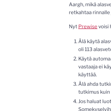
Aargh, mikä alasv
retkahtaa rinnalle 
Nyt
Prewise
voisi
Älä käytä alas
oli 113 alasvet
Käytä automaat
vastaaja ei kä
käyttää.
Älä ahda tutk
tutkimus kui
Jos haluat luo
Somekyselyihi