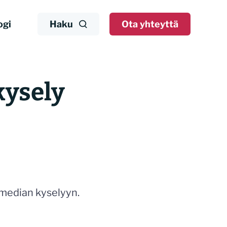
ogi
Haku
Ota yhteyttä
kysely
 median kyselyyn.