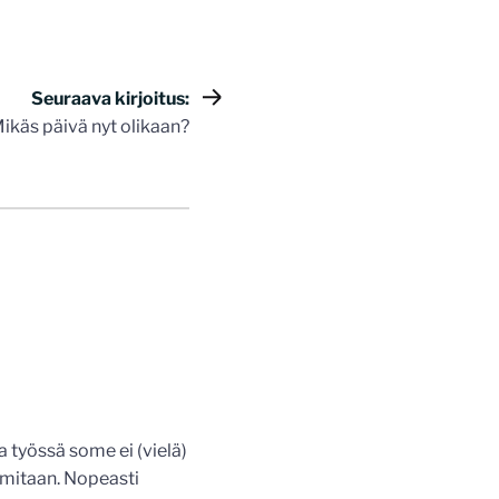
Seuraava kirjoitus:
ikäs päivä nyt olikaan?
ka työssä some ei (vielä)
oimitaan. Nopeasti