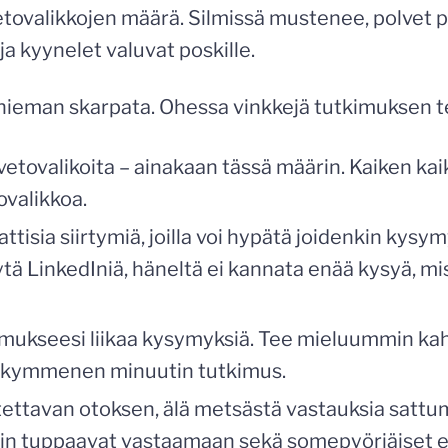
etovalikkojen määrä. Silmissä mustenee, polvet
ja kyynelet valuvat poskille.
 hieman skarpata. Ohessa vinkkejä tutkimuksen t
vetovalikoita – ainakaan tässä määrin. Kaiken ka
ovalikkoa.
tisia siirtymiä, joilla voi hypätä joidenkin kysym
ytä LinkedIniä, häneltä ei kannata enää kysyä, mi
imukseesi liikaa kysymyksiä. Tee mieluummin k
n kymmenen minuutin tutkimus.
tettavan otoksen, älä metsästä vastauksia sattu
n tuppaavat vastaamaan sekä somepyöriäiset e