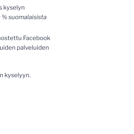
os kyselyn
70 %
suomalaisista
on nostettu Facebook
muiden palveluiden
n kyselyyn.