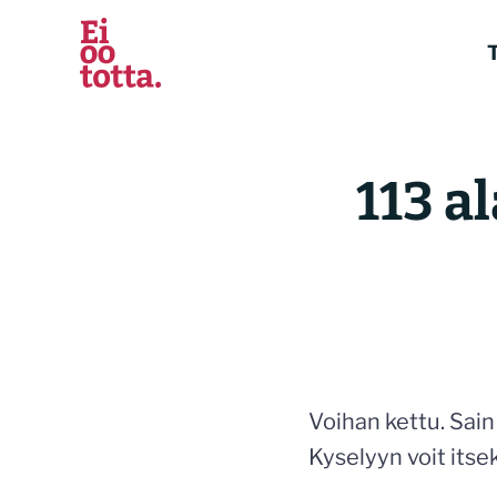
Siirry
sisältöön
T
113 a
Voihan kettu. Sain
Kyselyyn voit itse