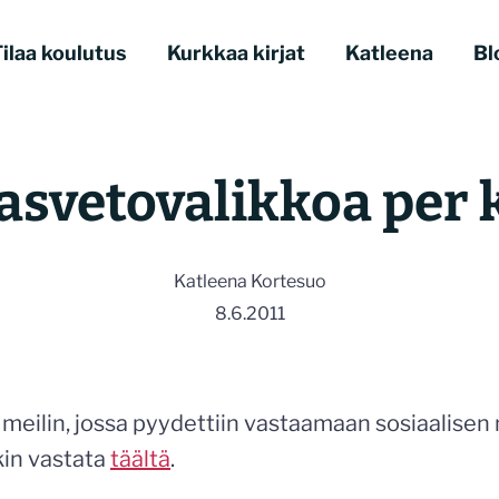
ilaa koulutus
Kurkkaa kirjat
Katleena
Bl
lasvetovalikkoa per 
Katleena Kortesuo
8.6.2011
 meilin, jossa pyydettiin vastaamaan sosiaalisen
kin vastata
täältä
.