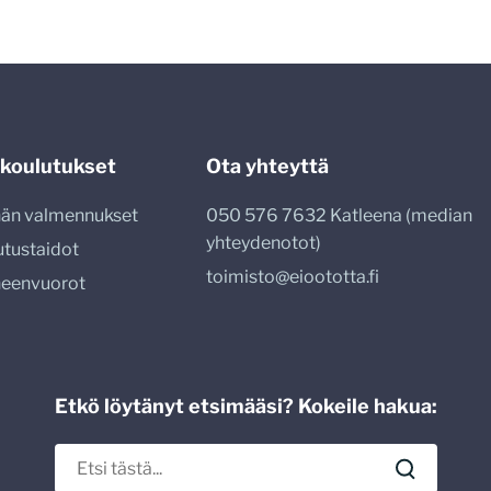
 koulutukset
Ota yhteyttä
nnän valmennukset
050 576 7632 Katleena (median
yhteydenotot)
utustaidot
toimisto@eioototta.fi
heenvuorot
Etkö löytänyt etsimääsi? Kokeile hakua: