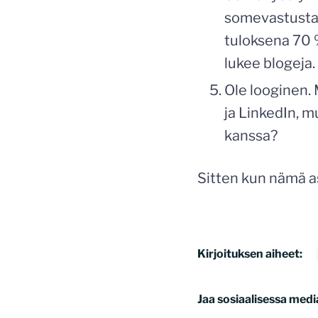
somevastustaja
tuloksena 70 %
lukee blogeja.
Ole looginen. M
ja LinkedIn, m
kanssa?
Sitten kun nämä a
Kirjoituksen aiheet:
Jaa sosiaalisessa medi