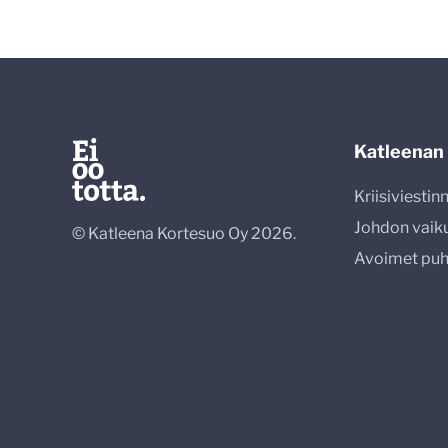
Katleenan
Kriisiviesti
Johdon vaik
© Katleena Kortesuo Oy 2026.
Avoimet pu