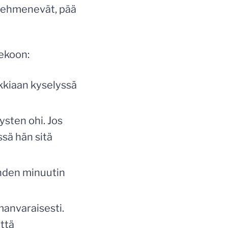
 pehmenevät, pää
ekoon:
ikkiaan kyselyssä
ysten ohi. Jos
ssä hän sitä
ahden minuutin
manvaraisesti.
ttä