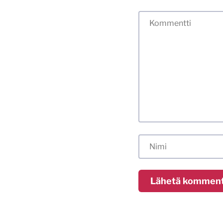
Tässä blogissa saa
myös kunnollisen me
hyvät tavat. Karsin
sisällöt. Mitä peru