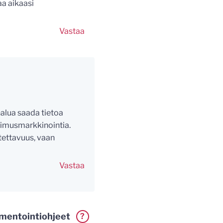
aa aikaasi
Vastaa
halua saada tietoa
kimusmarkkinointia.
otettavuus, vaan
Vastaa
entointiohjeet
?