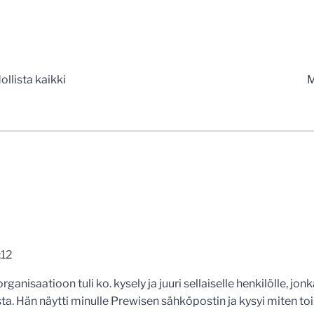
n
llista kaikki
M
:12
ganisaatioon tuli ko. kysely ja juuri sellaiselle henkilölle, jon
sta. Hän näytti minulle Prewisen sähköpostin ja kysyi miten t