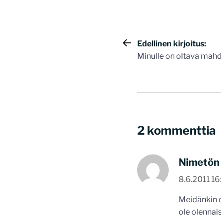
Artikkelie
Edellinen kirjoitus:
Minulle on oltava mahdo
selaus
2 kommenttia
Nimetön
8.6.2011 16
Meidänkin or
ole olennai