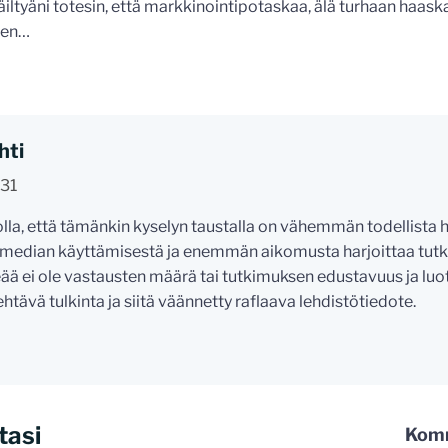
äiltyäni totesin, että markkinointipotaskaa, älä turhaan haask
een…
hti
:31
lla, että tämänkin kyselyn taustalla on vähemmän todellista 
 median käyttämisestä ja enemmän aikomusta harjoittaa tut
keää ei ole vastausten määrä tai tutkimuksen edustavuus ja lu
ehtävä tulkinta ja siitä väännetty raflaava lehdistötiedote.
tasi
Komm