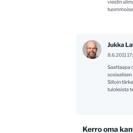
viestin silm
tuommois
Jukka La
8.6.2011 17
Saattaapa o
sosiaalisen
Silloin tär
tuloksista t
Kerro oma kan