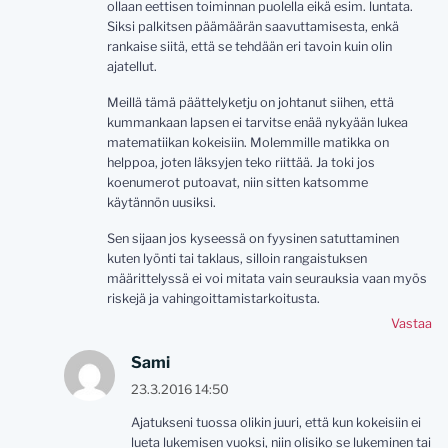
ollaan eettisen toiminnan puolella eikä esim. luntata.
Siksi palkitsen päämäärän saavuttamisesta, enkä
rankaise siitä, että se tehdään eri tavoin kuin olin
ajatellut.
Meillä tämä päättelyketju on johtanut siihen, että
kummankaan lapsen ei tarvitse enää nykyään lukea
matematiikan kokeisiin. Molemmille matikka on
helppoa, joten läksyjen teko riittää. Ja toki jos
koenumerot putoavat, niin sitten katsomme
käytännön uusiksi.
Sen sijaan jos kyseessä on fyysinen satuttaminen
kuten lyönti tai taklaus, silloin rangaistuksen
määrittelyssä ei voi mitata vain seurauksia vaan myös
riskejä ja vahingoittamistarkoitusta.
Vastaa
Sami
23.3.2016 14:50
Ajatukseni tuossa olikin juuri, että kun kokeisiin ei
lueta lukemisen vuoksi, niin olisiko se lukeminen tai