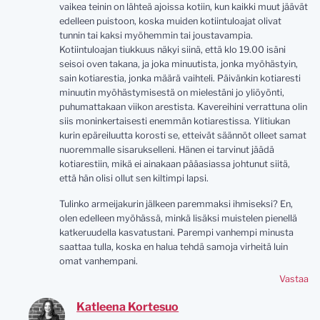
vaikea teinin on lähteä ajoissa kotiin, kun kaikki muut jäävät
edelleen puistoon, koska muiden kotiintuloajat olivat
tunnin tai kaksi myöhemmin tai joustavampia.
Kotiintuloajan tiukkuus näkyi siinä, että klo 19.00 isäni
seisoi oven takana, ja joka minuutista, jonka myöhästyin,
sain kotiarestia, jonka määrä vaihteli. Päivänkin kotiaresti
minuutin myöhästymisestä on mielestäni jo yliöyönti,
puhumattakaan viikon arestista. Kavereihini verrattuna olin
siis moninkertaisesti enemmän kotiarestissa. Ylitiukan
kurin epäreiluutta korosti se, etteivät säännöt olleet samat
nuoremmalle sisarukselleni. Hänen ei tarvinut jäädä
kotiarestiin, mikä ei ainakaan pääasiassa johtunut siitä,
että hän olisi ollut sen kiltimpi lapsi.
Tulinko armeijakurin jälkeen paremmaksi ihmiseksi? En,
olen edelleen myöhässä, minkä lisäksi muistelen pienellä
katkeruudella kasvatustani. Parempi vanhempi minusta
saattaa tulla, koska en halua tehdä samoja virheitä luin
omat vanhempani.
Vastaa
Katleena Kortesuo