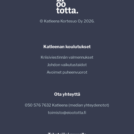
© Katleena Kortesuo Oy 2026.
Katleenan koulutukset
Kriisiviestinnän valmennukset
Johdon vaikutustaidot
Avoimet puheenvuorot
Ota yhteyttä
050 576 7632 Katleena (median yhteydenotot)
toimisto@eioototta.fi