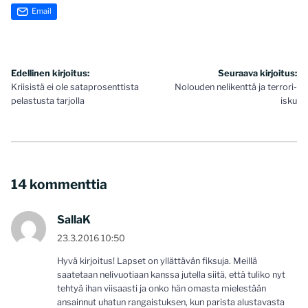
Email
Artikkelien
Edellinen kirjoitus:
Seuraava kirjoitus:
Kriisistä ei ole sataprosenttista
Nolouden nelikenttä ja terrori-
selaus
pelastusta tarjolla
isku
14 kommenttia
SallaK
23.3.2016 10:50
Hyvä kirjoitus! Lapset on yllättävän fiksuja. Meillä
saatetaan nelivuotiaan kanssa jutella siitä, että tuliko nyt
tehtyä ihan viisaasti ja onko hän omasta mielestään
ansainnut uhatun rangaistuksen, kun parista alustavasta