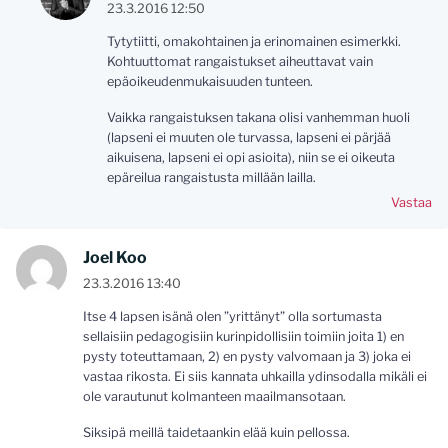
23.3.2016 12:50
Tytytiitti, omakohtainen ja erinomainen esimerkki.
Kohtuuttomat rangaistukset aiheuttavat vain
epäoikeudenmukaisuuden tunteen.
Vaikka rangaistuksen takana olisi vanhemman huoli
(lapseni ei muuten ole turvassa, lapseni ei pärjää
aikuisena, lapseni ei opi asioita), niin se ei oikeuta
epäreilua rangaistusta millään lailla.
Vastaa
Joel Koo
23.3.2016 13:40
Itse 4 lapsen isänä olen ”yrittänyt” olla sortumasta
sellaisiin pedagogisiin kurinpidollisiin toimiin joita 1) en
pysty toteuttamaan, 2) en pysty valvomaan ja 3) joka ei
vastaa rikosta. Ei siis kannata uhkailla ydinsodalla mikäli ei
ole varautunut kolmanteen maailmansotaan.
Siksipä meillä taidetaankin elää kuin pellossa.