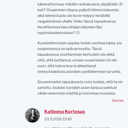
lukemattomuus mikään rankaisuasia ylipäätään. Ei
kait? Osaaminen riippuu paljolti kiinnostuksesta,
eikä kiinnostusta ole kovin helppo herätellä
rangaistuksen uhalla. Onko tässä tapauksessa
havaittavissa kasvattajan käyneen läpi
oppimiskokemuksen? 🙂
Kunnianhimoinen oppilas tuskin unohtaa lukea, jos
osaamisessa on epävarmuutta. Tässä
tapauksessa unohtaminen kertookin siis ehkä
siitä, että luottamus omaan osaamiseen oli niin
suuri, että tuleva koe ei aiheuttanut
stressireaktiona asioiden opettelemisen tarvetta.
Sivuesimerkin tapauksesta voisi todeta, että hyvin
sanottu. Joutaisi tuotakin asian kanssa painivat
vähän enemmän miettiä ja toimintaa muokata.
Vastaa
Katleena Kortesuo
23.3.2016 15:10