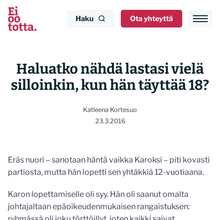
Siirry
sisältöön
Haku
Ota yhteyttä
Haluatko nähdä lastasi vielä
silloinkin, kun hän täyttää 18?
Katleena Kortesuo
23.3.2016
Eräs nuori – sanotaan häntä vaikka Karoksi – piti kovasti
partiosta, mutta hän lopetti sen yhtäkkiä 12-vuotiaana.
Karon lopettamiselle oli syy. Hän oli saanut omalta
johtajaltaan epäoikeudenmukaisen rangaistuksen:
ryhmässä oli joku törttöillyt, joten kaikki saivat