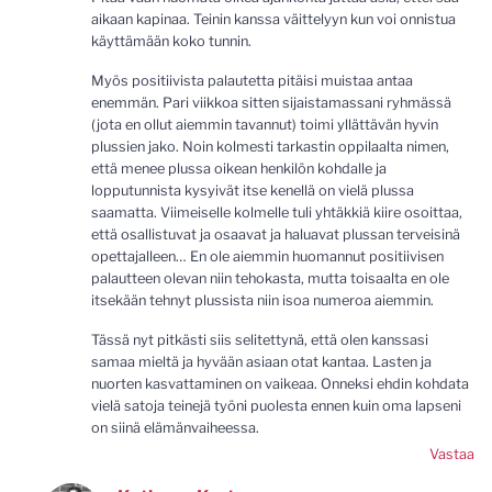
aikaan kapinaa. Teinin kanssa väittelyyn kun voi onnistua
käyttämään koko tunnin.
Myös positiivista palautetta pitäisi muistaa antaa
enemmän. Pari viikkoa sitten sijaistamassani ryhmässä
(jota en ollut aiemmin tavannut) toimi yllättävän hyvin
plussien jako. Noin kolmesti tarkastin oppilaalta nimen,
että menee plussa oikean henkilön kohdalle ja
lopputunnista kysyivät itse kenellä on vielä plussa
saamatta. Viimeiselle kolmelle tuli yhtäkkiä kiire osoittaa,
että osallistuvat ja osaavat ja haluavat plussan terveisinä
opettajalleen… En ole aiemmin huomannut positiivisen
palautteen olevan niin tehokasta, mutta toisaalta en ole
itsekään tehnyt plussista niin isoa numeroa aiemmin.
Tässä nyt pitkästi siis selitettynä, että olen kanssasi
samaa mieltä ja hyvään asiaan otat kantaa. Lasten ja
nuorten kasvattaminen on vaikeaa. Onneksi ehdin kohdata
vielä satoja teinejä työni puolesta ennen kuin oma lapseni
on siinä elämänvaiheessa.
Vastaa