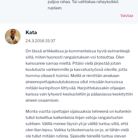
paljoa rahaa. Tai vaihtakaa rahayksikkö
ruplaan.
Vastaa
Kata
24.3.2016 15:37
On tässä artikkelissa ja kommenteissa hyviä esimerkkejä
siitä, miten huonosti rangaistuksen voi toteuttaa. Olen
kanssanne samaa mieltä. Pitäisi vielä järjestää jotain
koulutusta vanhemmille ja kasvatustyössä oleville, jotta
homma oikeasti toimisi. Meillä ei nimittäin ainakaan
aineenopettajakoulutuksessa ollut missään kurssissa
mitään kurinpitoon liittyvää. Harjoitteluissakin ohjaajan
kanssa vain lyhyesti keskusteltiin ja pääasiassa keskityttiin
aineen osaamisen.
Monta vuotta opettajan sijaisuuksia tehneenä on kuitenkin
tullut kokeiltua kaikenlaisia linjan vetoja rangaistusten
suhteen. Välillä menee täysin yli ja välillä tuntuu siltä, että
olen liian lepsu. Vaikka työkokemusta on jo, ei tähän vielä
ole tullut mitään rutiinia. Sijaiselle teineillä tuntuu olevan