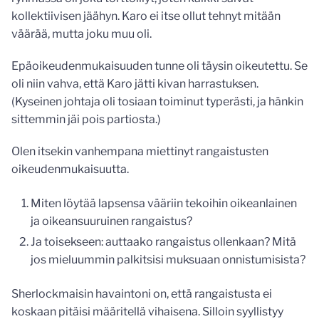
kollektiivisen jäähyn. Karo ei itse ollut tehnyt mitään
väärää, mutta joku muu oli.
Epäoikeudenmukaisuuden tunne oli täysin oikeutettu. Se
oli niin vahva, että Karo jätti kivan harrastuksen.
(Kyseinen johtaja oli tosiaan toiminut typerästi, ja hänkin
sittemmin jäi pois partiosta.)
Olen itsekin vanhempana miettinyt rangaistusten
oikeudenmukaisuutta.
Miten löytää lapsensa vääriin tekoihin oikeanlainen
ja oikeansuuruinen rangaistus?
Ja toisekseen: auttaako rangaistus ollenkaan? Mitä
jos mieluummin palkitsisi muksuaan onnistumisista?
Sherlockmaisin havaintoni on, että rangaistusta ei
koskaan pitäisi määritellä vihaisena. Silloin syyllistyy