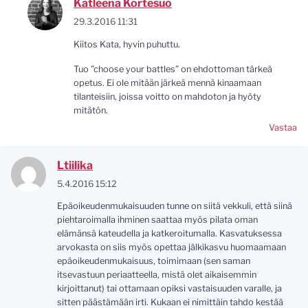
Katleena Kortesuo
29.3.2016 11:31
Kiitos Kata, hyvin puhuttu.
Tuo ”choose your battles” on ehdottoman tärkeä
opetus. Ei ole mitään järkeä mennä kinaamaan
tilanteisiin, joissa voitto on mahdoton ja hyöty
mitätön.
Vastaa
Ltiilika
5.4.2016 15:12
Epäoikeudenmukaisuuden tunne on siitä vekkuli, että siinä
piehtaroimalla ihminen saattaa myös pilata oman
elämänsä kateudella ja katkeroitumalla. Kasvatuksessa
arvokasta on siis myös opettaa jälkikasvu huomaamaan
epäoikeudenmukaisuus, toimimaan (sen saman
itsevastuun periaatteella, mistä olet aikaisemmin
kirjoittanut) tai ottamaan opiksi vastaisuuden varalle, ja
sitten päästämään irti. Kukaan ei nimittäin tahdo kestää