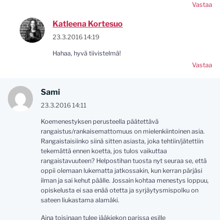
Vastaa
Katleena Kortesuo
23.3.2016 14:19
Hahaa, hyvä tiivistelmä!
Vastaa
Sami
23.3.2016 14:11
Koemenestyksen perusteella päätettävä
rangaistus/rankaisemattomuus on mielenkiintoinen asia.
Rangaistaisiinko siinä sitten asiasta, joka tehtiin/jätettiin
tekemättä ennen koetta, jos tulos vaikuttaa
rangaistavuuteen? Helpostihan tuosta nyt seuraa se, että
oppii olemaan lukematta jatkossakin, kun kerran pärjäsi
ilman ja sai kehut päälle. Jossain kohtaa menestys loppuu,
opiskelusta ei saa enää otetta ja syrjäytysmispolku on
sateen liukastama alamäki.
Aina toisinaan tulee jääkiekon parissa esille