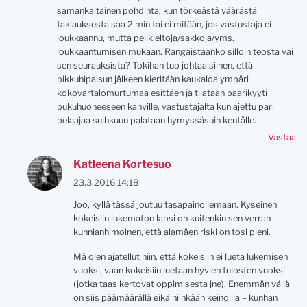
samankaltainen pohdinta, kun törkeästä väärästä
taklauksesta saa 2 min tai ei mitään, jos vastustaja ei
loukkaannu, mutta pelikieltoja/sakkoja/yms.
loukkaantumisen mukaan. Rangaistaanko silloin teosta vai
sen seurauksista? Tokihan tuo johtaa siihen, että
pikkuhipaisun jälkeen kieritään kaukaloa ympäri
kokovartalomurtumaa esittäen ja tilataan paarikyyti
pukuhuoneeseen kahville, vastustajalta kun ajettu pari
pelaajaa suihkuun palataan hymyssäsuin kentälle.
Vastaa
Katleena Kortesuo
23.3.2016 14:18
Joo, kyllä tässä joutuu tasapainoilemaan. Kyseinen
kokeisiin lukematon lapsi on kuitenkin sen verran
kunnianhimoinen, että alamäen riski on tosi pieni.
Mä olen ajatellut niin, että kokeisiin ei lueta lukemisen
vuoksi, vaan kokeisiin luetaan hyvien tulosten vuoksi
(jotka taas kertovat oppimisesta jne). Enemmän väliä
on siis päämäärällä eikä niinkään keinoilla – kunhan