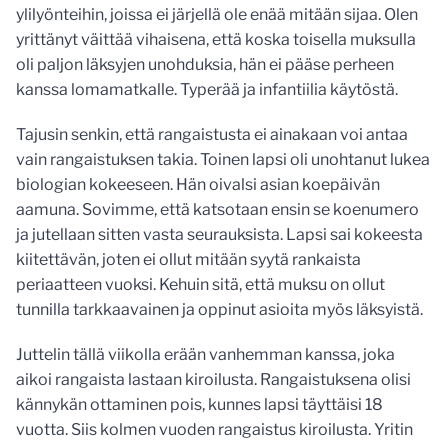
ylilyönteihin, joissa ei järjellä ole enää mitään sijaa. Olen
yrittänyt väittää vihaisena, että koska toisella muksulla
oli paljon läksyjen unohduksia, hän ei pääse perheen
kanssa lomamatkalle. Typerää ja infantiilia käytöstä.
Tajusin senkin, että rangaistusta ei ainakaan voi antaa
vain rangaistuksen takia. Toinen lapsi oli unohtanut lukea
biologian kokeeseen. Hän oivalsi asian koepäivän
aamuna. Sovimme, että katsotaan ensin se koenumero
ja jutellaan sitten vasta seurauksista. Lapsi sai kokeesta
kiitettävän, joten ei ollut mitään syytä rankaista
periaatteen vuoksi. Kehuin sitä, että muksu on ollut
tunnilla tarkkaavainen ja oppinut asioita myös läksyistä.
Juttelin tällä viikolla erään vanhemman kanssa, joka
aikoi rangaista lastaan kiroilusta. Rangaistuksena olisi
kännykän ottaminen pois, kunnes lapsi täyttäisi 18
vuotta. Siis kolmen vuoden rangaistus kiroilusta. Yritin