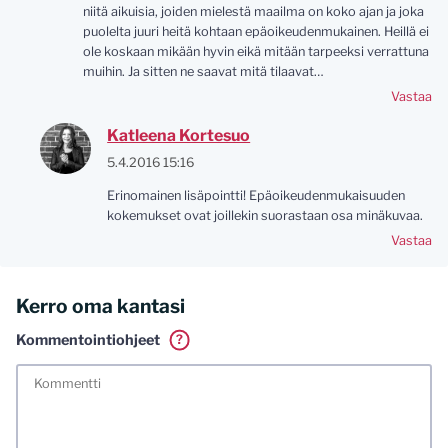
niitä aikuisia, joiden mielestä maailma on koko ajan ja joka
puolelta juuri heitä kohtaan epäoikeudenmukainen. Heillä ei
ole koskaan mikään hyvin eikä mitään tarpeeksi verrattuna
muihin. Ja sitten ne saavat mitä tilaavat…
Vastaa
Katleena Kortesuo
5.4.2016 15:16
Erinomainen lisäpointti! Epäoikeudenmukaisuuden
kokemukset ovat joillekin suorastaan osa minäkuvaa.
Vastaa
Kerro oma kantasi
Kommentointiohjeet
?
Tässä blogissa saa kommentoida omalla nimellä tai minun
tunnistamallani nimimerkillä. Vaadin myös kunnollisen
meiliosoitteen. Minua ja mielipiteitäni saa ilman muuta
kritisoida. Muistathan silti hyvät tavat. Karsin jo etukäteen
kaikki alatyyliset kommentit, mainokset sekä tietenkin
laittomat sisällöt. Mitä perustellummin asiasi esität, sitä