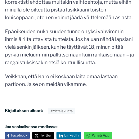
korrektisti ehdottaa muitakin vaihtoehtoja, mutta eihän
minulla ole oikeutta pistää lusikkaani toisten
lohisoppaan, joten en voinut jäädä väittelemään asiasta.
Epäoikeudenmukaisuuden tunne on yksi vahvimmin
ihmisiä riitauttavista tunteista. Jos haluan nähdä lapsiani
vielä senkin jälkeen, kun he täyttävät 18, minun pitää
pyrkiä mieluummin palkitsemaan kuin rankaisemaan – ja
rangaistuksissakin etsiä kohtuullisuutta.
Veikkaan, että Karo ei koskaan laita omaa lastaan
partioon. Ja se on meidän vikamme.
Kirjoituksen aiheet:
#Yhteiskunta
Jaa sosiaalisessa mediassa:
Facebook
Twitter
LinkedIn
WhatsApp