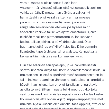
varoituksesta ei ole uskonut. Usein jopa
yhteisymmärryksessä ollaan, että nyt se suosikkipeli on
vaikkapa jäähyllä muutaman päivän, ja vaikka nyt
harmittaakin, ensi kerralla sitten varmaan menee
paremmin. Yritän aina miettiä, onko jokin asia
rangaistuksen arvoinen, etenkin, jos kyseessä on
todellakin vahinko tai selkeä ajattelemattomuus, eikä
niinkään tahallinen piittaamattomuus. Joskus vaan
keskustellaan jokin asia päiväjärjestyksestä. Olen
huomannut että jos on ”kiire”, tulee itsellä helpommin
livautettua typerä uhkaus tai rangaistus. Kannustaa ja
kehua yritän muistaa aina, kun menee hyvin.
Olin itse sellainen seulapäälapsi, joka ihan rehellisesti
saattoi unohtaa läksyt tai unohtua haaveilemaan tunnilla. Ja
muistan senkin, että pulpetin vieressä seisominen tunnilla
tai miinuksen saaminen vihkoon rangaistuksena harmitti ja
hävetti ihan hulluna, kun en ollut tahallaan rangaistavia
asioita tehnyt. Sitten minusta tulikin neurootikko, joka
saattoi esimerkiksi tarkistaa repusta monta kertaa kesken
koulumatkan, että onhan kirjat/jumppakamppeet/avaimet
mukana. Nyt aikuisena olen onneksi taas oppinut, että ei se
unohtelu ole niin katastrofi ja asiat useimmiten kyllä