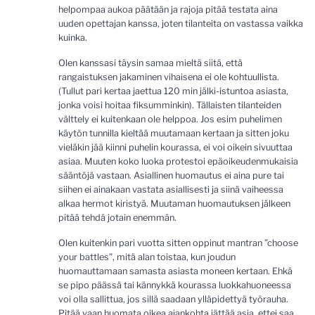
helpompaa aukoa päätään ja rajoja pitää testata aina
uuden opettajan kanssa, joten tilanteita on vastassa vaikka
kuinka.
Olen kanssasi täysin samaa mieltä siitä, että
rangaistuksen jakaminen vihaisena ei ole kohtuullista.
(Tullut pari kertaa jaettua 120 min jälki-istuntoa asiasta,
jonka voisi hoitaa fiksumminkin). Tällaisten tilanteiden
välttely ei kuitenkaan ole helppoa. Jos esim puhelimen
käytön tunnilla kieltää muutamaan kertaan ja sitten joku
vieläkin jää kiinni puhelin kourassa, ei voi oikein sivuuttaa
asiaa. Muuten koko luoka protestoi epäoikeudenmukaisia
sääntöjä vastaan. Asiallinen huomautus ei aina pure tai
siihen ei ainakaan vastata asiallisesti ja siinä vaiheessa
alkaa hermot kiristyä. Muutaman huomautuksen jälkeen
pitää tehdä jotain enemmän.
Olen kuitenkin pari vuotta sitten oppinut mantran ”choose
your battles”, mitä alan toistaa, kun joudun
huomauttamaan samasta asiasta moneen kertaan. Ehkä
se pipo päässä tai kännykkä kourassa luokkahuoneessa
voi olla sallittua, jos sillä saadaan ylläpidettyä työrauha.
Pitää vaan huomata oikea ajankohta jättää asia, ettei saa