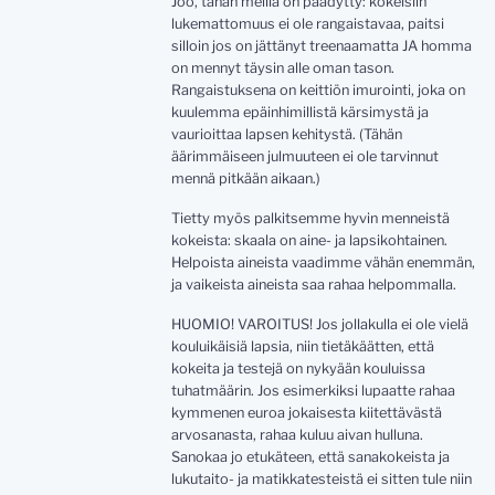
Joo, tähän meillä on päädytty: kokeisiin
lukemattomuus ei ole rangaistavaa, paitsi
silloin jos on jättänyt treenaamatta JA homma
on mennyt täysin alle oman tason.
Rangaistuksena on keittiön imurointi, joka on
kuulemma epäinhimillistä kärsimystä ja
vaurioittaa lapsen kehitystä. (Tähän
äärimmäiseen julmuuteen ei ole tarvinnut
mennä pitkään aikaan.)
Tietty myös palkitsemme hyvin menneistä
kokeista: skaala on aine- ja lapsikohtainen.
Helpoista aineista vaadimme vähän enemmän,
ja vaikeista aineista saa rahaa helpommalla.
HUOMIO! VAROITUS! Jos jollakulla ei ole vielä
kouluikäisiä lapsia, niin tietäkäätten, että
kokeita ja testejä on nykyään kouluissa
tuhatmäärin. Jos esimerkiksi lupaatte rahaa
kymmenen euroa jokaisesta kiitettävästä
arvosanasta, rahaa kuluu aivan hulluna.
Sanokaa jo etukäteen, että sanakokeista ja
lukutaito- ja matikkatesteistä ei sitten tule niin