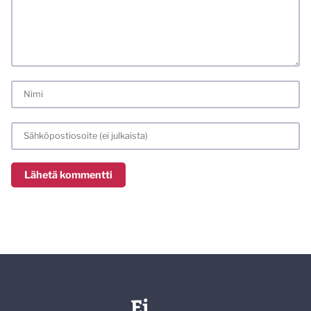
varmemmin se tulee huomioiduksi.