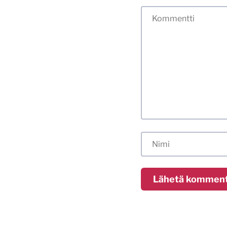
Tässä blogissa saa
myös kunnollisen me
hyvät tavat. Karsin
sisällöt. Mitä peru