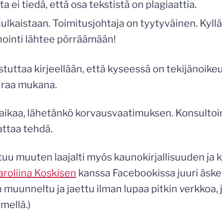
a ei tiedä, että osa tekstistä on plagiaattia.
ulkaistaan. Toimitusjohtaja on tyytyväinen. Kyllä
nointi lähtee pörräämään!
stuttaa kirjeellään, että kyseessä on tekijänoik
raa mukana.
aikaa, lähetänkö korvausvaatimuksen. Konsultoin 
attaa tehdä.
uu muuten laajalti myös kaunokirjallisuuden ja ku
aroliina Koskisen
kanssa Facebookissa juuri äsken
muunneltu ja jaettu ilman lupaa pitkin verkkoa, j
imellä.)