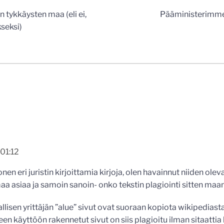
n
 tykkäysten maa (eli ei,
Pääministerimme
kseksi)
01:12
en eri juristin kirjoittamia kirjoja, olen havainnut niiden ole
a asiaa ja samoin sanoin- onko tekstin plagiointi sitten maan
llisen yrittäjän ”alue” sivut ovat suoraan kopiota wikipediast
een käyttöön rakennetut sivut on siis plagioitu ilman sitaatti