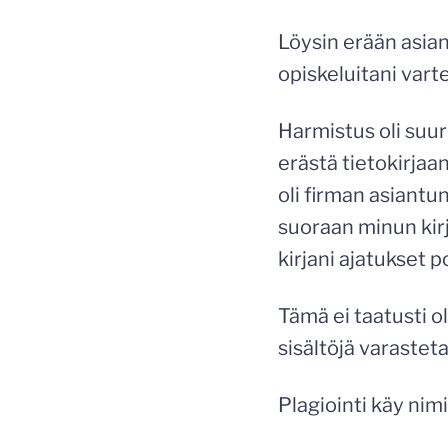
Löysin erään asian
opiskeluitani vart
Harmistus oli suur
erästä tietokirjaa
oli firman asiantun
suoraan minun kirj
kirjani ajatukset 
Tämä ei taatusti ol
sisältöjä varastet
Plagiointi käy nimi