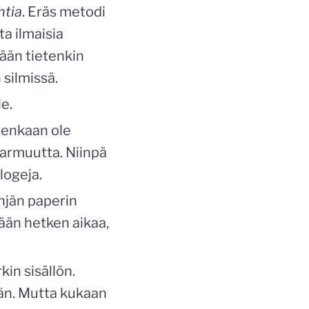
ntia
. Eräs metodi
ta ilmaisia
tään tietenkin
silmissä.
e.
tenkaan ole
 varmuutta. Niinpä
logeja.
yhjän paperin
lään hetken aikaa,
kin sisällön.
tään. Mutta kukaan