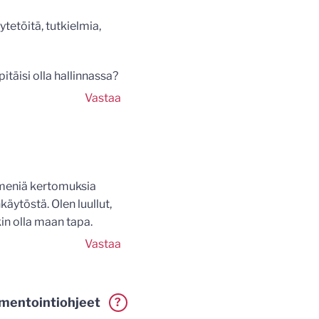
tetöitä, tutkielmia,
itäisi olla hallinnassa?
Vastaa
mmeniä kertomuksia
käytöstä. Olen luullut,
kin olla maan tapa.
Vastaa
entointiohjeet
?