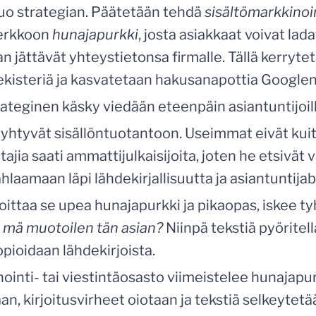
luo strategian. Päätetään tehdä
sisältömarkkinoi
verkkoon
hunajapurkki
, josta asiakkaat voivat lada
n jättävät yhteystietonsa firmalle. Tällä kerryte
ekisteriä ja kasvatetaan hakusanapottia Googlen 
ateginen käsky viedään eteenpäin asiantuntijoill
 ryhtyvät sisällöntuotantoon. Useimmat eivät kui
tajia saati ammattijulkaisijoita, joten he etsivät
hlaamaan läpi lähdekirjallisuutta ja asiantuntijab
rjoittaa se upea hunajapurkki ja pikaopas, iskee t
 mä muotoilen tän asian?
Niinpä tekstiä pyöritel
opioidaan lähdekirjoista.
ointi- tai viestintäosasto viimeistelee hunajapur
aan, kirjoitusvirheet oiotaan ja tekstiä selkeyte