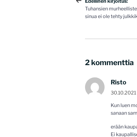
Artikkelie
Edellinen kirjoitus:
Tuhansien murheellisten
selaus
sinua ei ole tehty julkki
2 kommenttia
Risto
30.10.2021 
Kun luen mon
sanaan sama
erään kaupa
Ei kaupallis