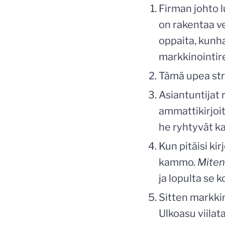
Firman johto 
on rakentaa 
oppaita, kunha
markkinointir
Tämä upea str
Asiantuntijat
ammattikirjoit
he ryhtyvät ka
Kun pitäisi ki
kammo.
Miten
ja lopulta se k
Sitten markkin
Ulkoasu viilat