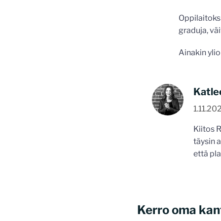
Oppilaitoksi
graduja, väi
Ainakin ylio
Katle
1.11.20
Kiitos 
täysin 
että pl
Kerro oma kan