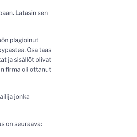
paan. Latasin sen
öön plagioinut
opypastea. Osa taas
t ja sisällöt olivat
n firma oli ottanut
ailija jonka
tus on seuraava: