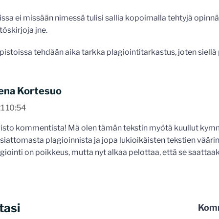
ssa ei missään nimessä tulisi sallia kopoimalla tehtyjä opinnäy
töskirjoja jne.
pistoissa tehdään aika tarkka plagiointitarkastus, joten siellä p
ena Kortesuo
21 10:54
Risto kommentista! Mä olen tämän tekstin myötä kuullut ky
asiattomasta plagioinnista ja jopa lukioikäisten tekstien väärin
agiointi on poikkeus, mutta nyt alkaa pelottaa, että se saattaa
tasi
Komm