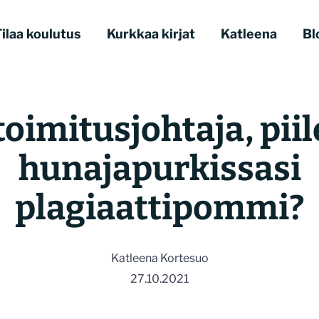
ilaa koulutus
Kurkkaa kirjat
Katleena
Bl
toimitusjohtaja, pii
hunajapurkissasi
plagiaattipommi?
Katleena Kortesuo
27.10.2021