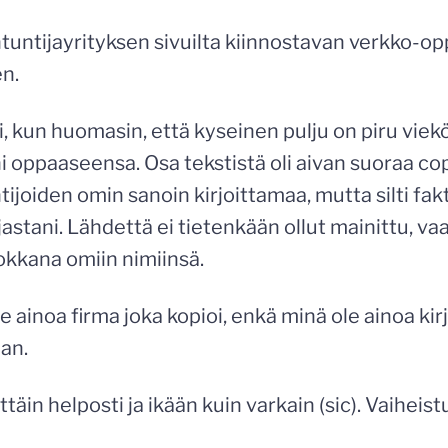
tuntijayrityksen sivuilta kiinnostavan verkko-op
en.
i, kun huomasin, että kyseinen pulju on piru viek
ni oppaaseensa. Osa tekstistä oli aivan suoraa c
tijoiden omin sanoin kirjoittamaa, mutta silti fakta
astani. Lähdettä ei tietenkään ollut mainittu, vaa
pokkana omiin nimiinsä.
e ainoa firma joka kopioi, enkä minä ole ainoa kirj
aan.
ttäin helposti ja ikään kuin varkain (sic). Vaiheis