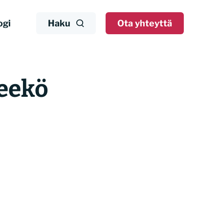
ogi
Haku
Ota yhteyttä
leekö