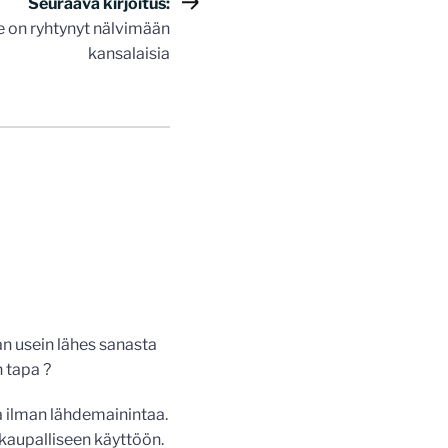
Seuraava kirjoitus:
 on ryhtynyt nälvimään
kansalaisia
van usein lähes sanasta
 tapa ?
a ilman lähdemainintaa.
a kaupalliseen käyttöön.