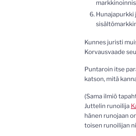
markkinoinnist
Hunajapurkki j
sisältömarkki
Kunnes juristi mui
Korvausvaade seu
Puntaroin itse par
katson, mitä kann
(Sama ilmiö tapaht
Juttelin runoilija
K
hänen runojaan on 
toisen runoilijan n