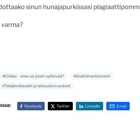
odottaako sinun hunajapurkissasi plagiaattipomm
n varma?
#Etiikka - onko se jotain syötävää?
#Sisältömarkkinointi
#Tekijänoikeudet ja lainauskorvaukset
assa:
Facebook
Twitter
LinkedIn
Email