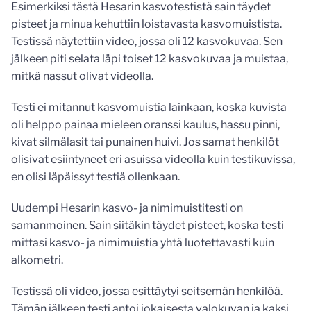
Esimerkiksi tästä Hesarin kasvotestistä sain täydet
pisteet ja minua kehuttiin loistavasta kasvomuistista.
Testissä näytettiin video, jossa oli 12 kasvokuvaa. Sen
jälkeen piti selata läpi toiset 12 kasvokuvaa ja muistaa,
mitkä nassut olivat videolla.
Testi ei mitannut kasvomuistia lainkaan, koska kuvista
oli helppo painaa mieleen oranssi kaulus, hassu pinni,
kivat silmälasit tai punainen huivi. Jos samat henkilöt
olisivat esiintyneet eri asuissa videolla kuin testikuvissa,
en olisi läpäissyt testiä ollenkaan.
Uudempi Hesarin kasvo- ja nimimuistitesti on
samanmoinen. Sain siitäkin täydet pisteet, koska testi
mittasi kasvo- ja nimimuistia yhtä luotettavasti kuin
alkometri.
Testissä oli video, jossa esittäytyi seitsemän henkilöä.
Tämän jälkeen testi antoi jokaisesta valokuvan ja kaksi