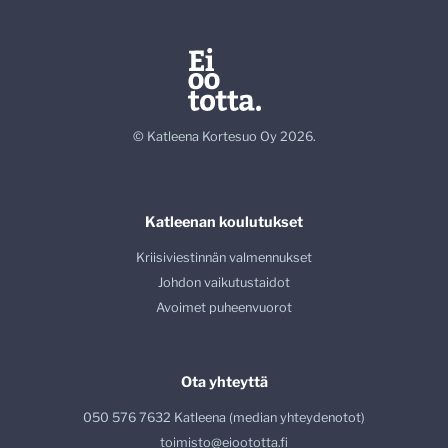
© Katleena Kortesuo Oy 2026.
Katleenan koulutukset
Kriisiviestinnän valmennukset
Johdon vaikutustaidot
Avoimet puheenvuorot
Ota yhteyttä
050 576 7632 Katleena (median yhteydenotot)
toimisto@eioototta.fi