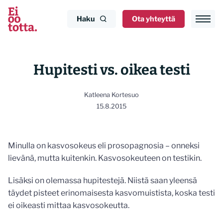
Siirry
sisältöön
Haku
Ota yhteyttä
Hupitesti vs. oikea testi
Katleena Kortesuo
15.8.2015
Minulla on kasvosokeus eli prosopagnosia – onneksi
lievänä, mutta kuitenkin. Kasvosokeuteen on testikin.
Lisäksi on olemassa hupitestejä. Niistä saan yleensä
täydet pisteet erinomaisesta kasvomuistista, koska testi
ei oikeasti mittaa kasvosokeutta.