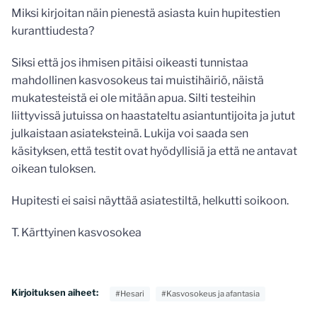
Miksi kirjoitan näin pienestä asiasta kuin hupitestien
kuranttiudesta?
Siksi että jos ihmisen pitäisi oikeasti tunnistaa
mahdollinen kasvosokeus tai muistihäiriö, näistä
mukatesteistä ei ole mitään apua. Silti testeihin
liittyvissä jutuissa on haastateltu asiantuntijoita ja jutut
julkaistaan asiateksteinä. Lukija voi saada sen
käsityksen, että testit ovat hyödyllisiä ja että ne antavat
oikean tuloksen.
Hupitesti ei saisi näyttää asiatestiltä, helkutti soikoon.
T. Kärttyinen kasvosokea
Kirjoituksen aiheet:
#Hesari
#Kasvosokeus ja afantasia