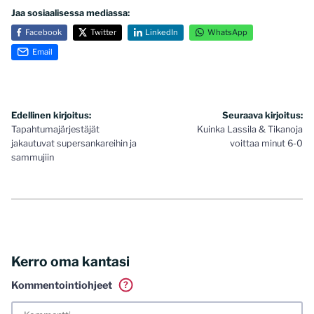
Jaa sosiaalisessa mediassa:
Facebook
Twitter
LinkedIn
WhatsApp
Email
Artikkelien
Edellinen kirjoitus:
Seuraava kirjoitus:
Tapahtumajärjestäjät
Kuinka Lassila & Tikanoja
selaus
jakautuvat supersankareihin ja
voittaa minut 6-0
sammujiin
Kerro oma kantasi
Kommentointiohjeet
?
Tässä blogissa saa kommentoida omalla nimellä tai minun
tunnistamallani nimimerkillä. Vaadin myös kunnollisen