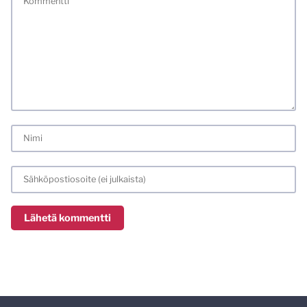
meiliosoitteen. Minua ja mielipiteitäni saa ilman muuta
kritisoida. Muistathan silti hyvät tavat. Karsin jo etukäteen
kaikki alatyyliset kommentit, mainokset sekä tietenkin
laittomat sisällöt. Mitä perustellummin asiasi esität, sitä
varmemmin se tulee huomioiduksi.