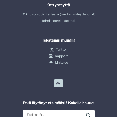
Ota yhteyttä
050 576 7632 Katleena (median yhteydenotot)
toimisto@eioototta.fi
Tekstejäni muualla
Twitter
Rapport
Linktree
Etkö löytänyt etsimääsi? Kokeile hakua: