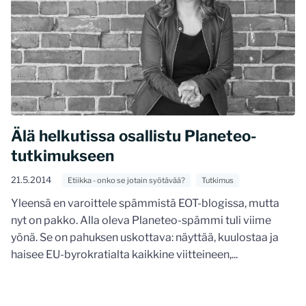
Älä helkutissa osallistu Planeteo-
tutkimukseen
21.5.2014
Etiikka - onko se jotain syötävää?
Tutkimus
Yleensä en varoittele spämmistä EOT-blogissa, mutta
nyt on pakko. Alla oleva Planeteo-spämmi tuli viime
yönä. Se on pahuksen uskottava: näyttää, kuulostaa ja
haisee EU-byrokratialta kaikkine viitteineen,...