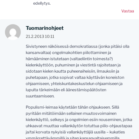
edellytys.
Vastaa
Tuomarinohjeet
21.2.2013 10:11
Sivistyneen näköisessä demokratiassa (jonka pitäisi olla
kansanvaltaa) ongelmakohtien piilottaminen ja
hämääminen istutetaan (valtaeliintin toimesta?)
kielenkäyttöön, puhuminen ja viestintä rajoitetaan ja
sidotaan kielen kautta puheenaiheisiin, ilmauksiin ja
puhetapaan, jotka sopivat valtaa käyttävän koneiston
ohjaamiseen, yhteiskuntakeskustelun ohjaamiseen ja
lupulta tärkeimään eli äänestämispäätösten
suuntaamiseen.
Populismi-leimaa käytetään tähän ohjaukseen. Sillä
pyritään mitätöimään sellainen muutosvoimainen
kielenkäyttö, selkeys ja ongelmien esiin nouseminen, jotka
uhkaavat muuttaa vallankäytön totuttua piilo-ohjaustapaa
ja/tai korvata nykyisiä vallankäyttäjiä uusilla – kukaties
ymmärrettävämmillä ja siten kansanvaltaisemmilla