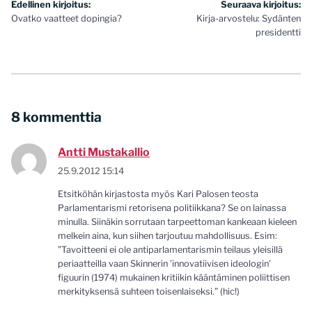
Artikkelien
Edellinen kirjoitus:
Seuraava kirjoitus:
Ovatko vaatteet dopingia?
Kirja-arvostelu: Sydänten
selaus
presidentti
8 kommenttia
Antti Mustakallio
25.9.2012 15:14
Etsitköhän kirjastosta myös Kari Palosen teosta
Parlamentarismi retorisena politiikkana? Se on lainassa
minulla. Siinäkin sorrutaan tarpeettoman kankeaan kieleen
melkein aina, kun siihen tarjoutuu mahdollisuus. Esim:
”Tavoitteeni ei ole antiparlamentarismin teilaus yleisillä
periaatteilla vaan Skinnerin ’innovatiivisen ideologin’
figuurin (1974) mukainen kritiikin kääntäminen poliittisen
merkityksensä suhteen toisenlaiseksi.” (hic!)