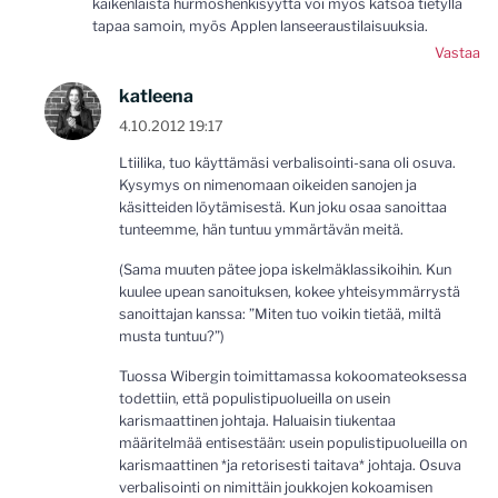
kaikenlaista hurmoshenkisyyttä voi myös katsoa tietyllä
tapaa samoin, myös Applen lanseeraustilaisuuksia.
Vastaa
katleena
4.10.2012 19:17
Ltiilika, tuo käyttämäsi verbalisointi-sana oli osuva.
Kysymys on nimenomaan oikeiden sanojen ja
käsitteiden löytämisestä. Kun joku osaa sanoittaa
tunteemme, hän tuntuu ymmärtävän meitä.
(Sama muuten pätee jopa iskelmäklassikoihin. Kun
kuulee upean sanoituksen, kokee yhteisymmärrystä
sanoittajan kanssa: ”Miten tuo voikin tietää, miltä
musta tuntuu?”)
Tuossa Wibergin toimittamassa kokoomateoksessa
todettiin, että populistipuolueilla on usein
karismaattinen johtaja. Haluaisin tiukentaa
määritelmää entisestään: usein populistipuolueilla on
karismaattinen *ja retorisesti taitava* johtaja. Osuva
verbalisointi on nimittäin joukkojen kokoamisen