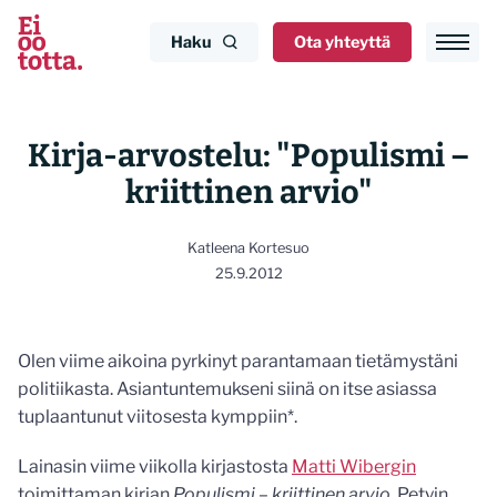
Siirry
sisältöön
Haku
Ota yhteyttä
Kirja-arvostelu: "Populismi –
kriittinen arvio"
Katleena Kortesuo
25.9.2012
Olen viime aikoina pyrkinyt parantamaan tietämystäni
politiikasta. Asiantuntemukseni siinä on itse asiassa
tuplaantunut viitosesta kymppiin*.
Lainasin viime viikolla kirjastosta
Matti Wibergin
toimittaman kirjan
Populismi – kriittinen arvio
. Petyin