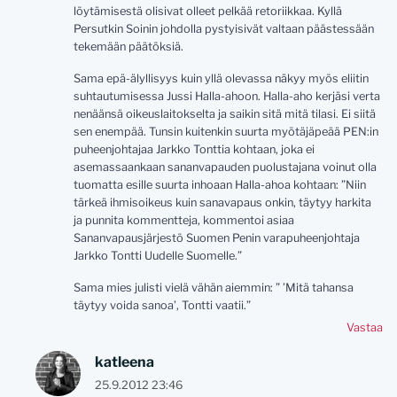
löytämisestä olisivat olleet pelkää retoriikkaa. Kyllä
Persutkin Soinin johdolla pystyisivät valtaan päästessään
tekemään päätöksiä.
Sama epä-älyllisyys kuin yllä olevassa näkyy myös eliitin
suhtautumisessa Jussi Halla-ahoon. Halla-aho kerjäsi verta
nenäänsä oikeuslaitokselta ja saikin sitä mitä tilasi. Ei siitä
sen enempää. Tunsin kuitenkin suurta myötäjäpeää PEN:in
puheenjohtajaa Jarkko Tonttia kohtaan, joka ei
asemassaankaan sananvapauden puolustajana voinut olla
tuomatta esille suurta inhoaan Halla-ahoa kohtaan: ”Niin
tärkeä ihmisoikeus kuin sanavapaus onkin, täytyy harkita
ja punnita kommentteja, kommentoi asiaa
Sananvapausjärjestö Suomen Penin varapuheenjohtaja
Jarkko Tontti Uudelle Suomelle.”
Sama mies julisti vielä vähän aiemmin: ” ’Mitä tahansa
täytyy voida sanoa’, Tontti vaatii.”
Vastaa
katleena
25.9.2012 23:46