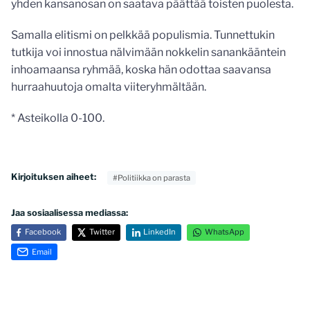
yhden kansanosan on saatava päättää toisten puolesta.
Samalla elitismi on pelkkää populismia. Tunnettukin
tutkija voi innostua nälvimään nokkelin sanankääntein
inhoamaansa ryhmää, koska hän odottaa saavansa
hurraahuutoja omalta viiteryhmältään.
* Asteikolla 0-100.
Kirjoituksen aiheet:
#Politiikka on parasta
Jaa sosiaalisessa mediassa:
Facebook
Twitter
LinkedIn
WhatsApp
Email