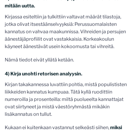
mitään uutta.
Kirjassa esiteltiin ja tulkittiin valtavat määrät tilastoja,
jotka olivat itsestäänselvyyksiä: Perussuomalaisten
kannatus on vahvaa maakunnissa. Vihreiden ja persujen
äänestäjäprofiilit ovat vastakkaisia. Korkeakoulun
käyneet äänestävät usein kokoomusta tai vihreitä.
Nämä tiedot eivät yllätä ketään.
4) Kirja unohti retorisen analyysin.
Kirjan takakannessa luvattiin pohtia, mistä populististen
liikkeiden kannatus kumpuaa. Tätä kyllä ruodittiin
numeroilla ja prosenteilla: miltä puolueelta kannattajat
ovat siirtyneet ja mistä väestöryhmästä mikäkin
lisäkannatus on tullut.
Kukaan ei kuitenkaan vastannut selkeästi siihen,
miksi