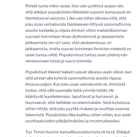
Pohdit tuota miksi-asiaa. Itse olen pohtinut asiaan niin,
että ehkäpä populististen liikkeiden suosiot kumpuavat eri
tilanteissa eri asioista. Liike saa sitten alkunsa siitä, että
joku osaa verbalisoida tilanteeseen liittyviä sanomattomia
asioita tunteella ja ohjata ihmiset sitten mahdollisimman
suoraan toimintaan ilman älyllistämistä ja akateemista
jahkaamista (en nyt sano, että akateemisuus on
jahkaamista, mutta suoran toiminnan ihmisten mielestä se
usein tuntuu siltä). Populismissa tuntuu usein yhdistyvän
nimenomaan tunne ja suora toiminta.
Populistiset liikkeet kaiketi saavat alkunsa usein silloin, kun
niitä pinnan alla kyteviä sanomattomia asioita riippuu
ilmassa paljon. Kun joku osaa verbalisoida ne, ihmisistä
tuntuu, että sillä suunnalla heitä ymmärretään. He
kääntyvät kuuntelemaan, taputtavat ja hurraavat, ja
huomaavat, että heitähän on enemmänkin. Siinä kohdassa
sitten riittää, että joku pyytää mukaan ja osoittaa sopivaa
tekemistä. Populistinen liike kuihtuu sitten siihen, kun asiat
osoittautuvatkin pitkäpiimäisiksi ja monimutkaisiksi.
Tuo Timon huomio kansallissosialismista oli hyvä. Ehkäpä