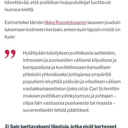
hävettävää, että politiikan huippututkijat tuottavat
huonoa kieltä.
Esimerkiksi tämän
Ilkka Ruostetsaaren
lauseen jouduin
lukemaan kolmeen kertaan, ennen kuin tajusin mistä on
kyse:
Hylättyään käsityksen politiikasta aatteiden,
intressien ja puolueiden välisenä kilpailuna ja
kamppailuna ja kuvitellessaan kansallisen
yhteisön yhtenäiseksi johtajansa ympärillä
populismi elvyttää ystävän ja vihollisen välisen
vastakkainasettelun (joka oli jo Carl Schmittin
mukaan politiikan ydinkysymys) ja johtajan –
olipa hän vastuussa puolueesta tai maasta –
suvereniteetin tehdä päätökset.
3) Sain luettavakseni tilastoja, jotka eivät kertoneet