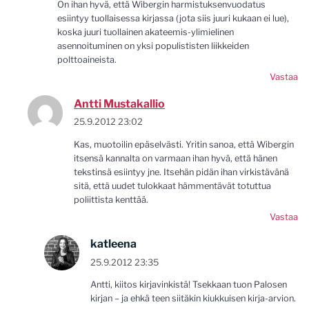
On ihan hyvä, että Wibergin harmistuksenvuodatus
esiintyy tuollaisessa kirjassa (jota siis juuri kukaan ei lue),
koska juuri tuollainen akateemis-ylimielinen
asennoituminen on yksi populististen liikkeiden
polttoaineista.
Vastaa
Antti Mustakallio
25.9.2012 23:02
Kas, muotoilin epäselvästi. Yritin sanoa, että Wibergin
itsensä kannalta on varmaan ihan hyvä, että hänen
tekstinsä esiintyy jne. Itsehän pidän ihan virkistävänä
sitä, että uudet tulokkaat hämmentävät totuttua
poliittista kenttää.
Vastaa
katleena
25.9.2012 23:35
Antti, kiitos kirjavinkistä! Tsekkaan tuon Palosen
kirjan – ja ehkä teen siitäkin kiukkuisen kirja-arvion.