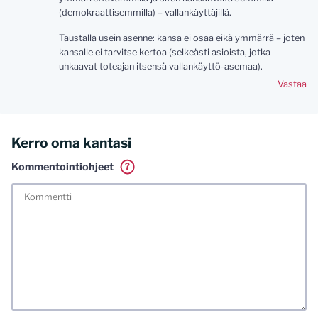
(demokraattisemmilla) – vallankäyttäjillä.
Taustalla usein asenne: kansa ei osaa eikä ymmärrä – joten
kansalle ei tarvitse kertoa (selkeästi asioista, jotka
uhkaavat toteajan itsensä vallankäyttö-asemaa).
Vastaa
Kerro oma kantasi
Kommentointiohjeet
?
Tässä blogissa saa kommentoida omalla nimellä tai minun
tunnistamallani nimimerkillä. Vaadin myös kunnollisen
meiliosoitteen. Minua ja mielipiteitäni saa ilman muuta
kritisoida. Muistathan silti hyvät tavat. Karsin jo etukäteen
kaikki alatyyliset kommentit, mainokset sekä tietenkin
laittomat sisällöt. Mitä perustellummin asiasi esität, sitä
varmemmin se tulee huomioiduksi.