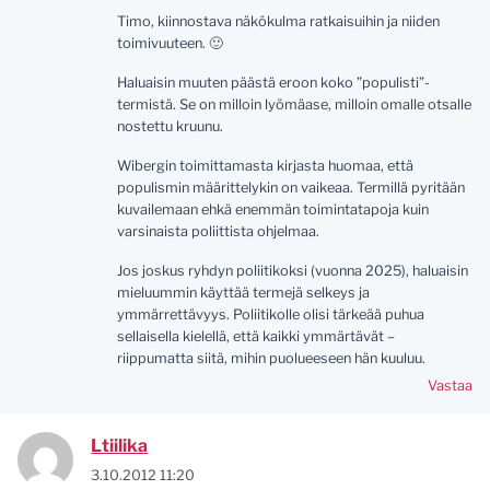
Timo, kiinnostava näkökulma ratkaisuihin ja niiden
toimivuuteen. 🙂
Haluaisin muuten päästä eroon koko ”populisti”-
termistä. Se on milloin lyömäase, milloin omalle otsalle
nostettu kruunu.
Wibergin toimittamasta kirjasta huomaa, että
populismin määrittelykin on vaikeaa. Termillä pyritään
kuvailemaan ehkä enemmän toimintatapoja kuin
varsinaista poliittista ohjelmaa.
Jos joskus ryhdyn poliitikoksi (vuonna 2025), haluaisin
mieluummin käyttää termejä selkeys ja
ymmärrettävyys. Poliitikolle olisi tärkeää puhua
sellaisella kielellä, että kaikki ymmärtävät –
riippumatta siitä, mihin puolueeseen hän kuuluu.
Vastaa
Ltiilika
3.10.2012 11:20