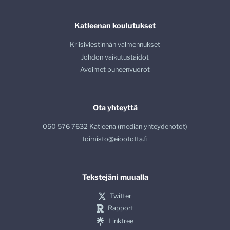
Katleenan koulutukset
Kriisiviestinnän valmennukset
Johdon vaikutustaidot
Avoimet puheenvuorot
Ota yhteyttä
050 576 7632 Katleena (median yhteydenotot)
toimisto@eioototta.fi
Tekstejäni muualla
Twitter
Rapport
Linktree