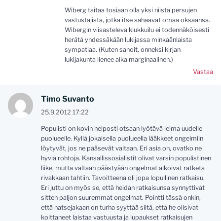
Wiberg taitaa tosiaan olla yksi niistä persujen
vastustajista, jotka itse sahaavat omaa oksaansa.
Wibergin viisasteleva kiukkuilu ei todennäköisesti
herätä yhdessäkään lukijassa minkäänlaista
sympatiaa. (Kuten sanoit, onneksi kirjan
lukijakunta lienee aika marginaalinen.)
Vastaa
Timo Suvanto
25.9.2012 17:22
Populisti on kovin helposti otsaan lyötävä leima uudelle
puolueelle. Kyllä jokaisella puolueella lääkkeet ongelmiin
löytyvät, jos ne pääsevät valtaan. Eri asia on, ovatko ne
hyviä rohtoja. Kansallissosialistit olivat varsin populistinen
liike, mutta valtaan päästyään ongelmat alkoivat ratketa
rivakkaan tahtiin. Tavoitteena oli jopa lopullinen ratkaisu.
Eri juttu on myös se, että heidän ratkaisunsa synnyttivät
sitten paljon suuremmat ongelmat. Pointti tässä onkin,
että natsejakaan on turha syyttää siitä, että he olisivat
koittaneet laistaa vastuusta ja lupaukset ratkaisujen