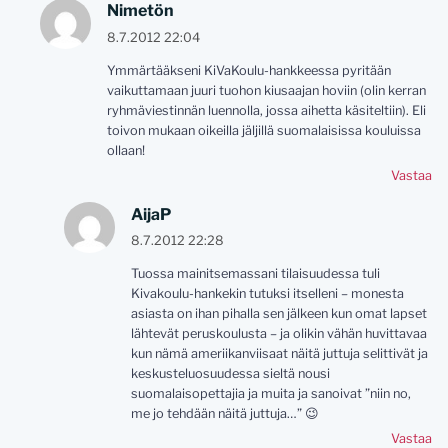
Nimetön
8.7.2012 22:04
Ymmärtääkseni KiVaKoulu-hankkeessa pyritään
vaikuttamaan juuri tuohon kiusaajan hoviin (olin kerran
ryhmäviestinnän luennolla, jossa aihetta käsiteltiin). Eli
toivon mukaan oikeilla jäljillä suomalaisissa kouluissa
ollaan!
Vastaa
AijaP
8.7.2012 22:28
Tuossa mainitsemassani tilaisuudessa tuli
Kivakoulu-hankekin tutuksi itselleni – monesta
asiasta on ihan pihalla sen jälkeen kun omat lapset
lähtevät peruskoulusta – ja olikin vähän huvittavaa
kun nämä ameriikanviisaat näitä juttuja selittivät ja
keskusteluosuudessa sieltä nousi
suomalaisopettajia ja muita ja sanoivat ”niin no,
me jo tehdään näitä juttuja…” 😉
Vastaa