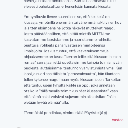
hoviin ja heidän toimintaansa. Kun kiusaamisesta tulee
yleisesti paheksuttua, ei kenenkään kannata kiusata.
Ympyräkuvio lienee suunnilleen se, että keskellä on
kiusaaja, ympärillä enemmän tai vähemmän aktiivinen hovi
ja sitten uloimpana ne, jotka näkevät mutteivat reagoi.
Josta päästään siihen, että pitää miettiä MITEN me
kasvatamme lapsistamme ja nuoristamme rohkeita
puuttujia, rohkeita pahanvastaisen mielipiteensä
ilmaisijoita. Joskus tuntuu, että kasvatuksemme ja
ohjauksemme on tasoa ”kerron teille että kiusaaminen on
rumaa” sen sijaan että opettaisimme keinoja toimia hyvän
puolesta, auttaisimme itsetunnon vahvistumista yms. Kun
lapsi ja nuori saa tällaista ”perusvahvuutta”, hän tilanteen
tullen kykenee reagoimaan myös kiusaamiseen. Tarkoitan
että tuntuu usein tyhjältä kaikki se oppi, joka annetaan
otsikolla ”tällä tavalla toimit kun näet kiusaamista” vaan
että nämä asiat voisivat sujuvammin olla otsikon ”näin
eletään hyvää elämää” alla.
Tämmöistä pohdintaa, nimimerkillä Pöyristelijä ;))
Vastaa