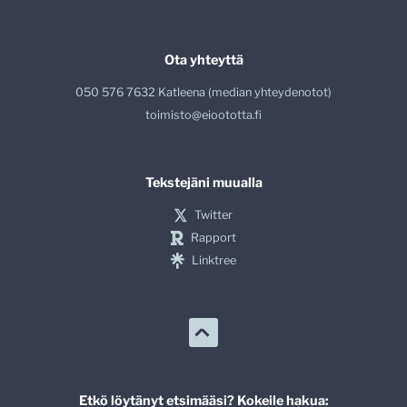
Ota yhteyttä
050 576 7632 Katleena (median yhteydenotot)
toimisto@eioototta.fi
Tekstejäni muualla
Twitter
Rapport
Linktree
Etkö löytänyt etsimääsi? Kokeile hakua: