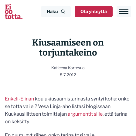
Siirry
sisältöön
Haku
Ota yhteyttä
Kiusaamiseen on
torjuntakeino
Katleena Kortesuo
8.7.2012
Enkeli-Elinan
koulukiusaamistarinasta syntyi kohu: onko
se totta vai ei? Vesa Linja-aho listasi blogissaan
Kuukausiliitteen toimittajan
argumentit sille
, että tarina
on keksitty.
En puutu nyt siihen, onko tarina tosi vai ei.