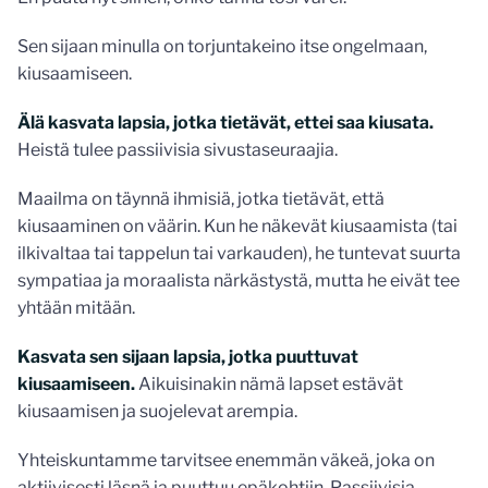
Sen sijaan minulla on torjuntakeino itse ongelmaan,
kiusaamiseen.
Älä kasvata lapsia, jotka tietävät, ettei saa kiusata.
Heistä tulee passiivisia sivustaseuraajia.
Maailma on täynnä ihmisiä, jotka tietävät, että
kiusaaminen on väärin. Kun he näkevät kiusaamista (tai
ilkivaltaa tai tappelun tai varkauden), he tuntevat suurta
sympatiaa ja moraalista närkästystä, mutta he eivät tee
yhtään mitään.
Kasvata sen sijaan lapsia, jotka puuttuvat
kiusaamiseen.
Aikuisinakin nämä lapset estävät
kiusaamisen ja suojelevat arempia.
Yhteiskuntamme tarvitsee enemmän väkeä, joka on
aktiivisesti läsnä ja puuttuu epäkohtiin. Passiivisia