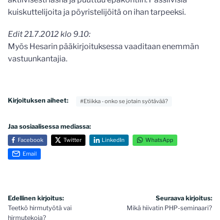
kuiskuttelijoita ja pöyristelijöitä on ihan tarpeeksi.
Edit 21.7.2012 klo 9.10:
Myös Hesarin pääkirjoituksessa vaaditaan enemmän
vastuunkantajia.
Kirjoituksen aiheet:
#Etiikka - onko se jotain syötävää?
Jaa sosiaalisessa mediassa:
Facebook
Twitter
LinkedIn
WhatsApp
Email
Artikkelien
Edellinen kirjoitus:
Seuraava kirjoitus:
Teetkö hirmutyötä vai
Mikä hiivatin PHP-seminaari?
selaus
hirmutekoja?