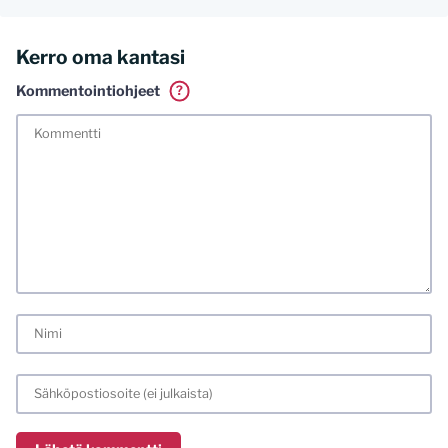
Kerro oma kantasi
Kommentointiohjeet
?
Tässä blogissa saa kommentoida omalla nimellä tai minun
tunnistamallani nimimerkillä. Vaadin myös kunnollisen
meiliosoitteen. Minua ja mielipiteitäni saa ilman muuta
kritisoida. Muistathan silti hyvät tavat. Karsin jo etukäteen
kaikki alatyyliset kommentit, mainokset sekä tietenkin
laittomat sisällöt. Mitä perustellummin asiasi esität, sitä
varmemmin se tulee huomioiduksi.