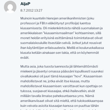
AijaP
8.7.2012 13:27
Muinoin kuuntelin hienojen ameriikanihmisten (joku
professori ja FBI:n eläköitynyt profiloija) luentoa
kiusaamisesta. Oli mielenkiintoista nähdä suomalaisen ja
amerikkalaisen ”kiusaamismaailman” kohtaaminen, sillä
monet heidän erityisinä esittämänsä toimintatavat olivat
suomalaiskouluille itsestään selviä. Jotkut jutut nousivat
ihan käytäntöjen erilaisuudesta. Meillä ei kouluruokailussa
kiusata ketään ainakaan sen takia, että on köyhemmät
eväät.
Mutta asia, joka tuosta luennosta jäi lähtemättömästi
mieleeni ja jäsentyi omassa päässäni lopullisesti suureksi
oivallukseksi oli juuri tämä kiusaajan ”hovi”. Kiusaamisen
mahdollistavat ne, jotka eivät itse kiusaa, mutta
mahdollistavat kiusaamisen: varoittavat kun opettaja on
tulossa, suojaavat kiusaajaa, ehkä ihailevatkin, eivät
millään tavalla ilmaise paheksuntaansa yms. Nämä
ameriikanviisaat olivat sitä mieltä, että tuloksekkaampaa
kuin veivata asioita kiusaajan kanssa on puuttua tähän