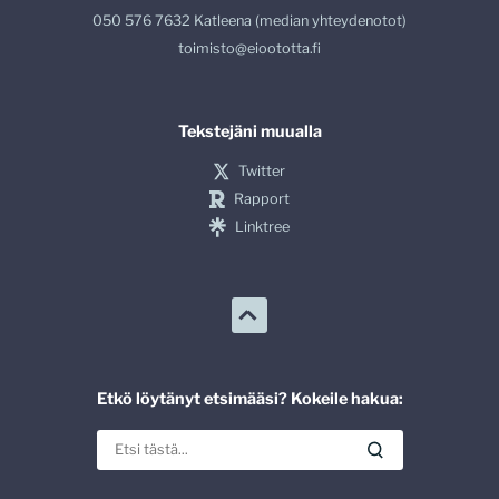
050 576 7632 Katleena (median yhteydenotot)
toimisto@eioototta.fi
Tekstejäni muualla
Twitter
Rapport
Linktree
Etkö löytänyt etsimääsi? Kokeile hakua: