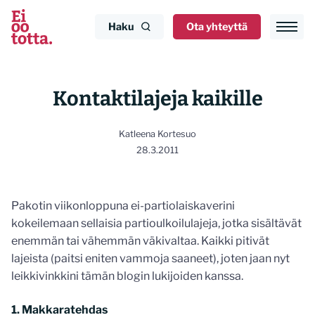
Siirry
sisältöön
Haku
Ota yhteyttä
Kontaktilajeja kaikille
Katleena Kortesuo
28.3.2011
Pakotin viikonloppuna ei-partiolaiskaverini
kokeilemaan sellaisia partioulkoilulajeja, jotka sisältävät
enemmän tai vähemmän väkivaltaa. Kaikki pitivät
lajeista (paitsi eniten vammoja saaneet), joten jaan nyt
leikkivinkkini tämän blogin lukijoiden kanssa.
1. Makkaratehdas