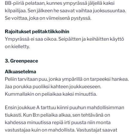
BB-piiriä pelataan, kunnes ympyrässä jäljellä kaksi
kilpailijaa. Sen jälkeen he saavat vaihtaa juoksusuuntaa.
Se voittaa, joka on viimeisenä pystyssä.
Rajoitukset pelitaktiikkoihin
Ympyrässä ei saa oikoa. Seipäitten ja keihäitten käyttö
on kielletty.
3. Greenpeace
Alkuasetelma
Peliin tarvitaan puu, jonka ympärillä on tarpeeksi hankea.
Jaa porukka puoliksi kahteen joukkueeseen.
Kummallakin on peliaikaa kaksi minuuttia.
Ensin joukkue A tarttuu kiinni puuhun mahdollisimman
tiukasti. Kun B:n peliaika alkaa, sen tehtävänä on
kahdessa minuutissa repiä irti puusta niin monta
vastustajaa kuin on mahdollista. Vastustajat saavat