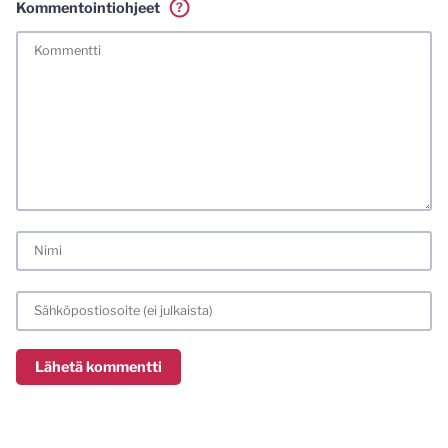
Kommentointiohjeet
?
Tässä blogissa saa kommentoida omalla nimellä tai minun
tunnistamallani nimimerkillä. Vaadin myös kunnollisen
meiliosoitteen. Minua ja mielipiteitäni saa ilman muuta
kritisoida. Muistathan silti hyvät tavat. Karsin jo etukäteen
kaikki alatyyliset kommentit, mainokset sekä tietenkin
laittomat sisällöt. Mitä perustellummin asiasi esität, sitä
varmemmin se tulee huomioiduksi.