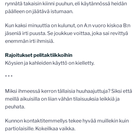
rynnätä takaisin kiinni puuhun, eli käytännössä heidän
päälleen on jäätävä istumaan.
Kun kaksi minuuttia on kulunut, on A:n vuoro kiskoa B:n
jäseniä irti puusta. Se joukkue voittaa, joka sai revittyä
enemmän irti ihmisiä.
Rajoitukset pelitaktiikkoihin
Köysien ja kahleiden käyttö on kielletty.
* * *
Miksi ihmeessä kerron tällaisia huuhaajuttuja? Siksi että
meillä aikuisilla on liian vähän tilaisuuksia leikkiä ja
peuhata.
Kunnon kontaktitemmellys tekee hyvää muillekin kuin
partiolaisille. Kokeilkaa vaikka.