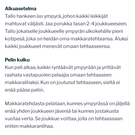
Alkuasetelma
Tallo hankeen iso ympyrä, johon kaikki leikkijät
mahtuvat väljästi. Jaa porukka tasan 2-4 joukkueeseen.
Tallo jokaiselle joukkueelle ympyrän ulkokehälle pieni
kotipesä, joka on heidän oma makkaratehtaansa. Aluksi
kaikki joukkueet menevät omaan tehtaaseensa.
Pelin kulku
Kun peli alkaa, kaikki ryntäävät ympyrään ja yrittävät
raahata vastapuolen pelaajia omaan tehtaaseen
makkaralihaksi. Kun on joutunut tehtaaseen, sieltä ei
enää pääse peliin.
Makkaratehdasta pelataan, kunnes ympyrässä on jäljellä
enää yhden joukkueen jäseniä tai kunnes jostakusta
vuotaa verta. Se joukkue voittaa, jolla on tehtaassaan
eniten makkaranlihaa.