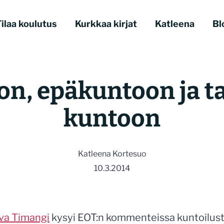
ilaa koulutus
Kurkkaa kirjat
Katleena
Bl
n, epäkuntoon ja t
kuntoon
Katleena Kortesuo
10.3.2014
va Timangi
kysyi EOT:n kommenteissa kuntoilusta