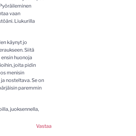
. Pyöräileminen
ntaa vaan
öäni. Liukurilla
len käynyt jo
eraukseen. Siitä
i ensin huonoja
ihin, joita pidin
 jos menisin
 ja nosteltava. Se on
 pärjäisin paremmin
illa, juoksennella,
Vastaa