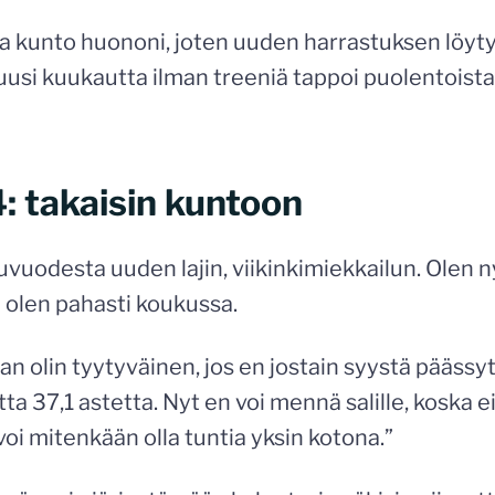
kunto huononi, joten uuden harrastuksen löytymi
 kuusi kuukautta ilman treeniä tappoi puolentois
: takaisin kuntoon
uvuodesta uuden lajin, viikinkimiekkailun. Olen n
a olen pahasti koukussa.
an olin tyytyväinen, jos en jostain syystä päässyt 
ta 37,1 astetta. Nyt en voi mennä salille, koska e
oi mitenkään olla tuntia yksin kotona.”