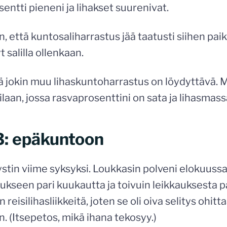
sentti pieneni ja lihakset suurenivat.
, että kuntosaliharrastus jää taatusti siihen paik
t salilla ollenkaan.
tä jokin muu lihaskuntoharrastus on löydyttävä.
aan, jossa rasvaprosenttini on sata ja lihasmassa
3: epäkuntoon
stin viime syksyksi. Loukkasin polveni elokuussa p
aukseen pari kuukautta ja toivuin leikkauksesta p
eisilihasliikkeitä, joten se oli oiva selitys ohit
. (Itsepetos, mikä ihana tekosyy.)