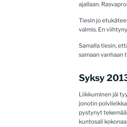
ajallaan. Rasvapro
Tiesin jo etukäteen
valmis. En viihtyny
Samalla tiesin, et
samaan vanhaan til
Syksy 201
Liikkuminen jäi tyy
jonotin polvileikk
pystynyt tekemään r
kuntosali kokonaan