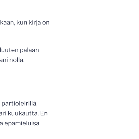
kaan, kun kirja on
 Muuten palaan
ni nolla.
artioleirillä,
ari kuukautta. En
taa epämieluisa