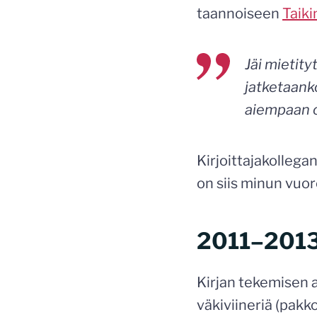
taannoiseen
Taiki
Jäi mietity
jatketaanko
aiempaan 
Kirjoittajakollega
on siis minun vuo
2011–2013
Kirjan tekemisen 
väkiviineriä (pakko