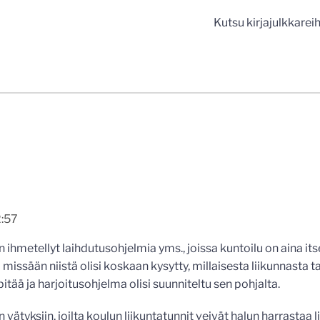
n
Kutsu kirjajulkkareih
2:57
n ihmetellyt laihdutusohjelmia yms., joissa kuntoilu on aina it
 missään niistä olisi koskaan kysytty, millaisesta liikunnasta 
pitää ja harjoitusohjelma olisi suunniteltu sen pohjalta.
n vätyksiin, joilta koulun liikuntatunnit veivät halun harrastaa