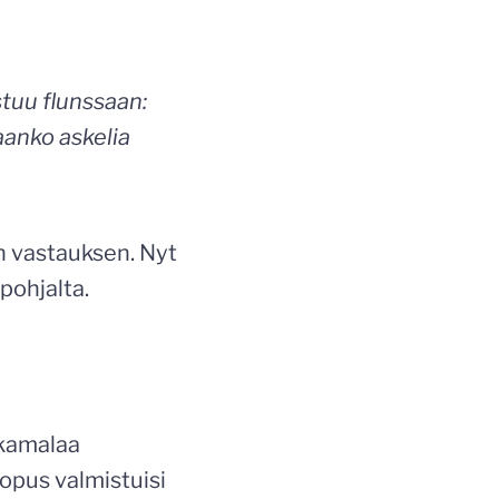
stuu flunssaan:
aanko askelia
n vastauksen. Nyt
pohjalta.
 kamalaa
 opus valmistuisi