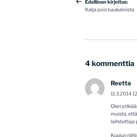
Artikkelie
Edellinen kirjoitus:
Kalja pois kaukaloista
selaus
4 kommenttia
Reetta
11.3.2014 1
Olen pitkää
muista, että
laihduttaja 
Kuulun niihi