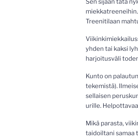
Sen sijaan tätä ny
miekkatreeneihin. 
Treenitilaan mahtuu
Viikinkimiekkailuss
yhden tai kaksi ly
harjoitusväli tod
Kunto on palautunu
tekemistä). Ilmeise
sellaisen peruskun
urille. Helpottavaa
Mikä parasta, viik
taidoiltani samaa