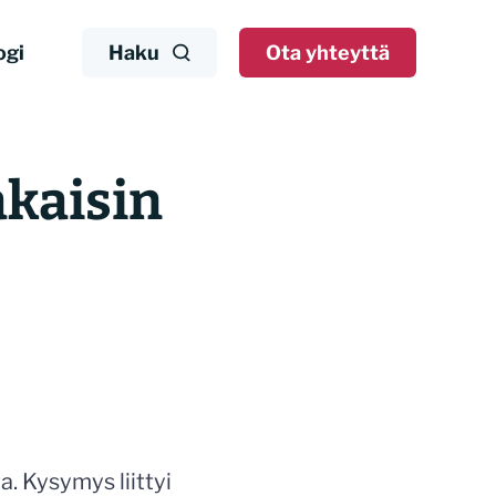
ogi
Haku
Ota yhteyttä
akaisin
. Kysymys liittyi