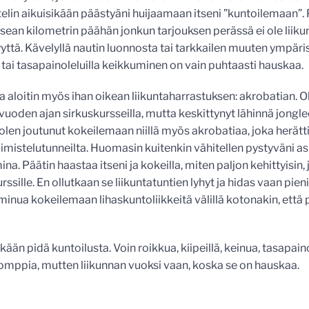
ttelin aikuisikään päästyäni huijaamaan itseni ”kuntoilemaan”
ean kilometrin päähän jonkun tarjouksen perässä ei ole liiku
yttä. Kävelyllä nautin luonnosta tai tarkkailen muuten ympärist
tai tasapainoleluilla keikkuminen on vain puhtaasti hauskaa.
a aloitin myös ihan oikean liikuntaharrastuksen: akrobatian. O
oden ajan sirkuskursseilla, mutta keskittynyt lähinnä jongle
olen joutunut kokeilemaan niillä myös akrobatiaa, joka herätt
mistelutunneilta. Huomasin kuitenkin vähitellen pystyväni asio
. Päätin haastaa itseni ja kokeilla, miten paljon kehittyisin,
ssille. En ollutkaan se liikuntatuntien lyhyt ja hidas vaan pieni
minua kokeilemaan lihaskuntoliikkeitä välillä kotonakin, että
läkään pidä kuntoilusta. Voin roikkua, kiipeillä, keinua, tasapaino
pomppia, mutten liikunnan vuoksi vaan, koska se on hauskaa.