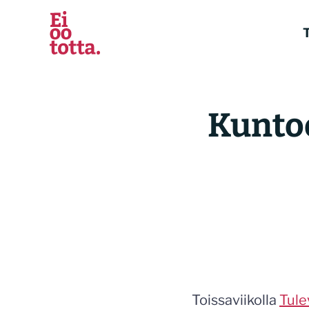
Siirry
sisältöön
T
Kuntoo
Toissaviikolla
Tule