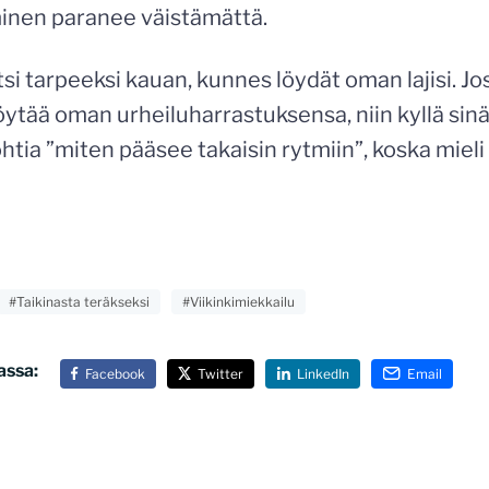
nen paranee väistämättä.
si tarpeeksi kauan, kunnes löydät oman lajisi. Jo
ytää oman urheiluharrastuksensa, niin kyllä sinä
htia ”miten pääsee takaisin rytmiin”, koska mieli 
#Taikinasta teräkseksi
#Viikinkimiekkailu
assa:
Facebook
Twitter
LinkedIn
Email