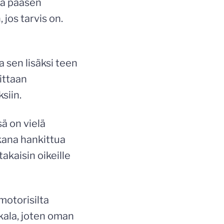
ttä pääsen
jos tarvis on.
a sen lisäksi teen
ittaan
siin.
ä on vielä
ikana hankittua
akaisin oikeille
motorisilta
kala, joten oman