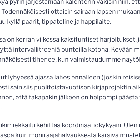
kyä pyrin järjestämään kalenterin väkisin niin, e
Todennäköisesti ottaisin sairaan lapsen mukaan, 
 kyllä paarit, tippateline ja happilaite.
a on kerran viikossa kaksituntiset harjoitukset, j
hyttä intervallitreeniä punteilla kotona. Kevään m
ennäköisesti tihenee, kun valmistaudumme näytök
t lyhyessä ajassa lähes ennalleen (joskin reisiss
sti sain siis puolitoistavuotisen kirjaprojektin a
non, että takapakin jälkeen on helpompi päästä t
.
inkimiekkailu kehittää koordinaatiokykyäni. Olen 
 tasoa kuin moniraajahalvauksesta kärsivä muste