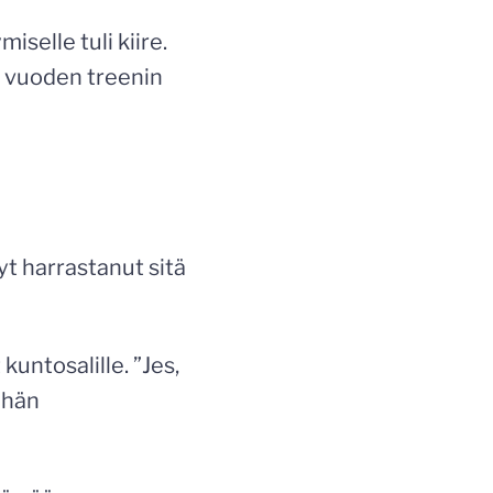
selle tuli kiire.
ta vuoden treenin
yt harrastanut sitä
kuntosalille. ”Jes,
ihän