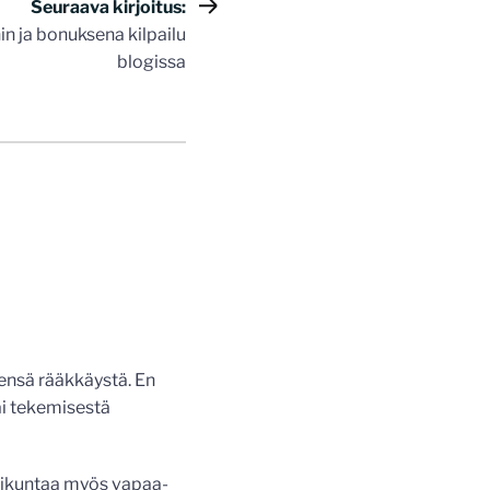
Seuraava kirjoitus:
in ja bonuksena kilpailu
blogissa
sensä rääkkäystä. En
tai tekemisestä
 liikuntaa myös vapaa-