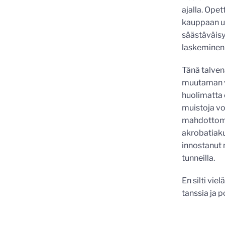
ajalla. Ope
kauppaan us
säästäväisy
laskeminen 
Tänä talven
muutaman vu
huolimatta 
muistoja voi
mahdottomina
akrobatiakur
innostanut 
tunneilla.
En silti vie
tanssia ja 