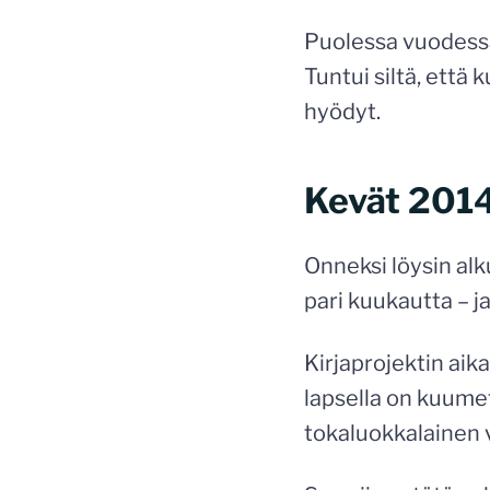
Puolessa vuodessa 
Tuntui siltä, että
hyödyt.
Kevät 2014
Onneksi löysin alk
pari kuukautta – j
Kirjaprojektin aika
lapsella on kuumet
tokaluokkalainen v