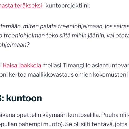
nasta teräkseksi
-kuntoprojektiini:
ttämään, miten palata treeniohjelmaan, jos saira
 treeniohjelman teko siitä mihin jäätiin, vai otet
ohjelmaan?
ni
Kaisa Jaakkola
meilasi Timangille asiantunteva
roni kertoa maallikkovastaus omien kokemusteni 
: kuntoon
aikana opettelin käymään kuntosalilla. Puuha oli
pullan pahempi muoto). Se oli silti tehtävä, jotta