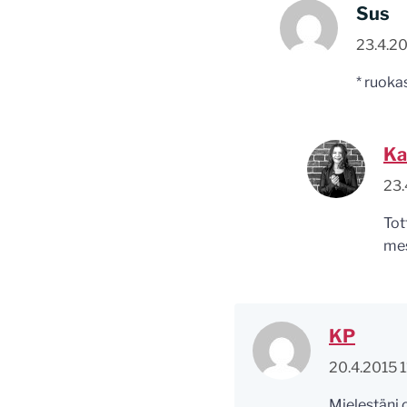
Sus
23.4.20
* ruok
Ka
23.
Tot
mes
KP
20.4.2015 1
Mielestäni 