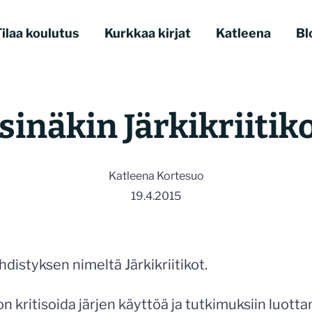
ilaa koulutus
Kurkkaa kirjat
Katleena
Bl
 sinäkin Järkikriitik
Katleena Kortesuo
19.4.2015
distyksen nimeltä Järkikriitikot.
kritisoida järjen käyttöä ja tutkimuksiin luotta