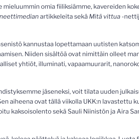
 mieluummin omia fiiliksiämme, kavereiden kok
neettimedian
artikkeleita sekä
Mitä vittua
-netti
senistö kannustaa lopettamaan uutisten katsom
amisen. Niiden sisältöä ovat nimittäin olleet m
salliset yhtiöt, illuminati, vapaamuurarit, nanorok
 yhdistyksemme jäseneksi, voit tilata uuden julk
 Sen aiheena ovat tällä viikolla UKK:n lavastettu 
oitu kaksoisolento sekä Sauli Niinistön ja Aira Sa