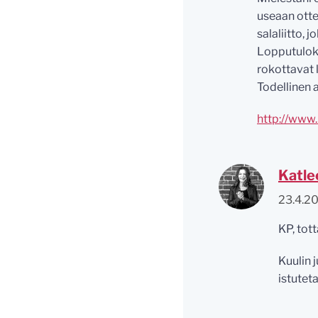
useaan otte
salaliitto,
Lopputuloks
rokottavat 
Todellinen a
http://www.
Katle
23.4.2
KP, tot
Kuulin 
istutet