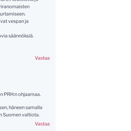
oviranomaisten
murtamiseen.
ivat vespan ja
kovia säännöksiä.
Vastaa
a on PRH:n ohjaamaa.
ksen, häneen samalla
n Suomen valtiota.
Vastaa