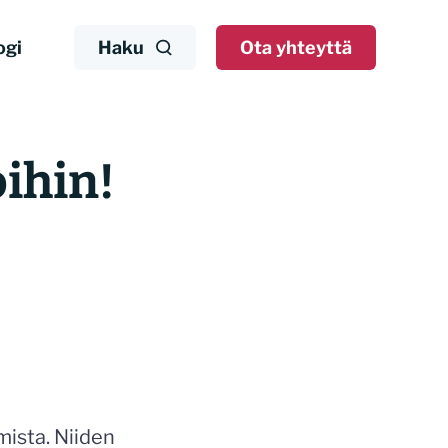
ogi
Haku
Ota yhteyttä
oihin!
mista. Niiden