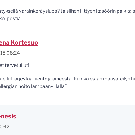
tyksellä varainkeräyslupa? Ja siihen liittyen kasöörin paikka 
o. postia.
ena Kortesuo
015 08:24
let tervetullut!
atellut järjestää luentoja aiheesta ”kuinka estän maasäteilyn h
llergian hoito lampaanvillalla”.
enesis
10:42