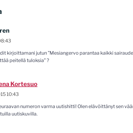
a
iren
08:43
it kirjoittamani jutun ”Mesiangervo parantaa kaikki sairaude
ittää peitellä tuloksia” ?
ena Kortesuo
15 10:43
euraavan numeron varma uutishitti! Olen elävöittänyt sen väär
uilla uutiskuvilla.