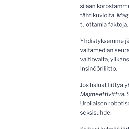
sijaan korostamme
tähtikuvioita,
Mag
tuottamia faktoja.
Yhdistyksemme jä
valtamedian seura
valtiovalta, ylikan
Insinööriliitto.
Jos haluat liittyä
Magneettivittua
.
Urpilaisen robotis
seksisuhde.