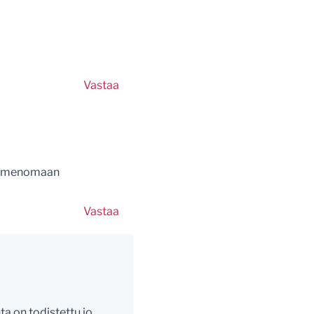
Vastaa
 nimenomaan
Vastaa
ta on todistettu jo