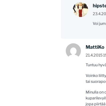
hipst
23.4.20
Voi juma
MattiKo
21.4.2015 1
Tuntuu hyvä
Voinko liitt
tai suorapo
Minulla on 
kuparilevyi
jopa piirtä