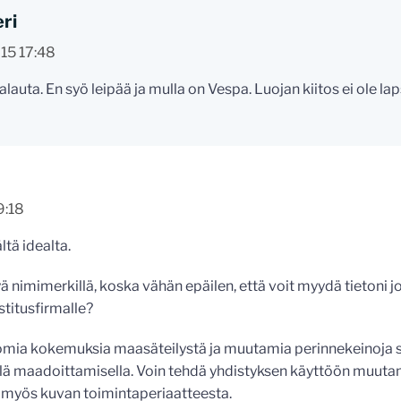
eri
15 17:48
lauta. En syö leipää ja mulla on Vespa. Luojan kiitos ei ole laps
9:18
ltä idealta.
yä nimimerkillä, koska vähän epäilen, että voit myydä tietoni j
stitusfirmalle?
omia kokemuksia maasäteilystä ja muutamia perinnekeinoja 
llä maadoittamisella. Voin tehdä yhdistyksen käyttöön muutami
ä myös kuvan toimintaperiaatteesta.