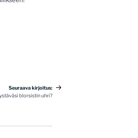
iilikseen!
Seuraava kirjoitus:
stäväsi blorsistin uhri?