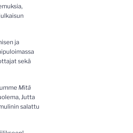
emuksia,
julkaisun
isen ja
anipuloimassa
ottajat sekä
aisumme
Mitä
kuolema, Jutta
mulinin salattu