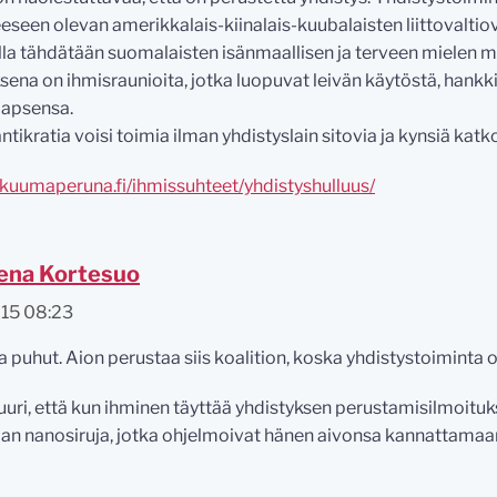
eseen olevan amerikkalais-kiinalais-kuubalaisten liittovalti
 jolla tähdätään suomalaisten isänmaallisen ja terveen mielen 
ena on ihmisraunioita, jotka luopuvat leivän käytöstä, hankk
lapsensa.
ntikratia voisi toimia ilman yhdistyslain sitovia ja kynsiä kat
kuumaperuna.fi/ihmissuhteet/yhdistyshulluus/
ena Kortesuo
015 08:23
ta puhut. Aion perustaa siis koalition, koska yhdistystoimint
juuri, että kun ihminen täyttää yhdistyksen perustamisilmoitu
aan nanosiruja, jotka ohjelmoivat hänen aivonsa kannattamaa