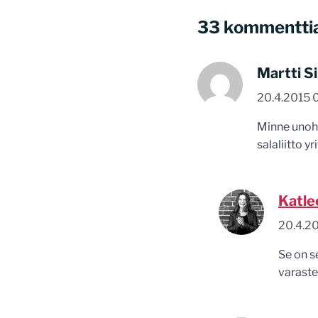
33 kommentti
Martti S
20.4.2015 
Minne unohd
salaliitto yr
Katle
20.4.20
Se on s
varastet