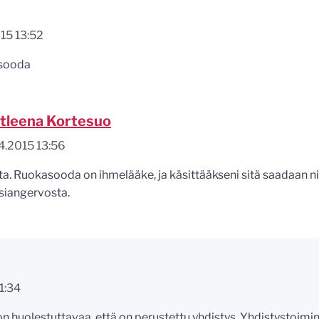
15 13:52
asooda
tleena Kortesuo
4.2015 13:56
ta. Ruokasooda on ihmelääke, ja käsittääkseni sitä saadaan
iangervosta.
1:34
on huolestuttavaa, että on perustettu yhdistys. Yhdistystoimin