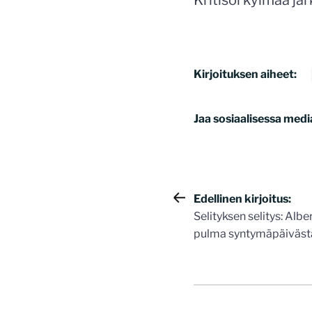
Kritisoi kylmää jär
Kirjoituksen aiheet:
Jaa sosiaalisessa medi
Artikkelie
Edellinen kirjoitus:
Selityksen selitys: Albe
selaus
pulma syntymäpäiväst