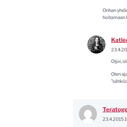
Onhan yhdis
hoitamaan k
Katle
23.4.2
Oijoi, o
Olen aj
”sähköa
Teratog
23.4.2015 