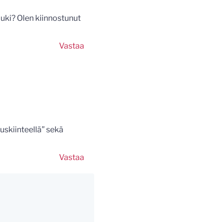
auki? Olen kiinnostunut
Vastaa
iuskiinteellä” sekä
Vastaa