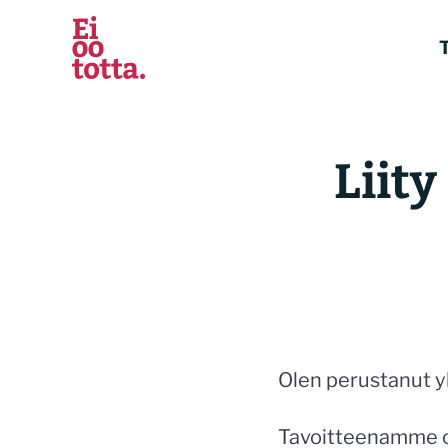
Siirry
sisältöön
T
Liity
Olen perustanut yh
Tavoitteenamme on 