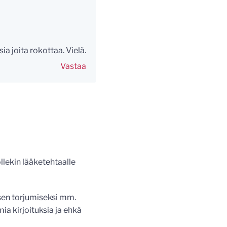
ia joita rokottaa. Vielä.
Vastaa
ollekin lääketehtaalle
sen torjumiseksi mm.
a kirjoituksia ja ehkä