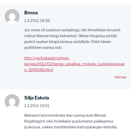
Bmoa
1.3.2012 18:56
Jos sinne oli saatava ruokablogi, niin ihmettelen kovasti,
miksei Hannan blogi kelvannut. Hänen bloginsa pistää
jauhot suuhun blogistanissa esitellylle. Ehkä hänen
poliittinen uransa esti.
http://yle.fi/alueet/pohjois-
karjala/2012/02/hanna_uskaltaa_mokata_ruokablogissaa
n_3290165.html
Vastaa
Silja Eskola
1.3.2012 19:01
Meinasin kommentoida ihan samaa kuin Minna!
Kirjablogisti olisi todellakin puolustanut paikkaansa
joukossa, vaikka mentäisiinkin katsojalukujen ehdoilla.