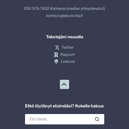
050 576 7632 Katleena (median yhteydenotot)
toimisto@eioototta.fi
Tekstejäni muualla
Twitter
Rapport
Linktree
Etkö löytänyt etsimääsi? Kokeile hakua: