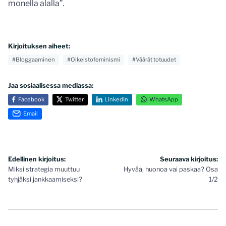
monella alalla”.
Kirjoituksen aiheet:
#Bloggaaminen
#Oikeistofeminismi
#Väärät totuudet
Jaa sosiaalisessa mediassa:
Facebook
Twitter
LinkedIn
WhatsApp
Email
Artikkelien
Edellinen kirjoitus:
Seuraava kirjoitus:
Miksi strategia muuttuu
Hyvää, huonoa vai paskaa? Osa
selaus
tyhjäksi jankkaamiseksi?
1/2