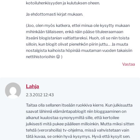
kotoiluhenkisyyden ja kulutuksen oheen.
Ja ehdottomasti kirjat mukaan.
(Joo, olen myös katkera, ettei minua ole kysytty mukaan
mihinkään tällaiseen, enkä näin pääse tituleeraamaan
itseäni blogistanian valtiattareksi. Huoh, oli se niin toista
silloin, kun blogit olivat pienehkön piirin juttu… Ja muuta
nostalgista kaihoista höpinää muutaman vuoden takaisiin
nettihistorioihin 😛 )
Vastaa
Lahja
2.3.2012 12:43
Taitaa olla sellanen itseään ruokkiva kierre. Kun julkisuutta
saavat lähinnä elämäntapablogit niin bloggaaminen on
alkanut kuulostaa synonyymiltä sille, että kertoilee
julkisesti mitä pukee päälleen milloinkin. Mutta miksi sitten
tehdä (verorahoilla) tv-ohjelma, missä vahvistetaan vain
tätä kuvaa, se onkin hyvä kysymys. Hyvä että kysyit sen.