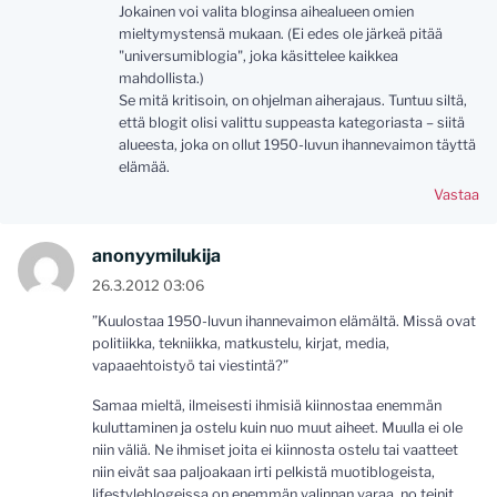
Jokainen voi valita bloginsa aihealueen omien
mieltymystensä mukaan. (Ei edes ole järkeä pitää
"universumiblogia", joka käsittelee kaikkea
mahdollista.)
Se mitä kritisoin, on ohjelman aiherajaus. Tuntuu siltä,
että blogit olisi valittu suppeasta kategoriasta – siitä
alueesta, joka on ollut 1950-luvun ihannevaimon täyttä
elämää.
Vastaa
anonyymilukija
26.3.2012 03:06
”Kuulostaa 1950-luvun ihannevaimon elämältä. Missä ovat
politiikka, tekniikka, matkustelu, kirjat, media,
vapaaehtoistyö tai viestintä?”
Samaa mieltä, ilmeisesti ihmisiä kiinnostaa enemmän
kuluttaminen ja ostelu kuin nuo muut aiheet. Muulla ei ole
niin väliä. Ne ihmiset joita ei kiinnosta ostelu tai vaatteet
niin eivät saa paljoakaan irti pelkistä muotiblogeista,
lifestyleblogeissa on enemmän valinnan varaa, no teinit