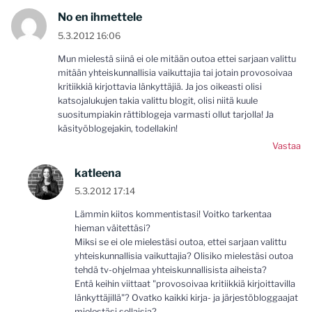
No en ihmettele
5.3.2012 16:06
Mun mielestä siinä ei ole mitään outoa ettei sarjaan valittu
mitään yhteiskunnallisia vaikuttajia tai jotain provosoivaa
kritiikkiä kirjottavia länkyttäjiä. Ja jos oikeasti olisi
katsojalukujen takia valittu blogit, olisi niitä kuule
suositumpiakin rättiblogeja varmasti ollut tarjolla! Ja
käsityöblogejakin, todellakin!
Vastaa
katleena
5.3.2012 17:14
Lämmin kiitos kommentistasi! Voitko tarkentaa
hieman väitettäsi?
Miksi se ei ole mielestäsi outoa, ettei sarjaan valittu
yhteiskunnallisia vaikuttajia? Olisiko mielestäsi outoa
tehdä tv-ohjelmaa yhteiskunnallisista aiheista?
Entä keihin viittaat "provosoivaa kritiikkiä kirjoittavilla
länkyttäjillä"? Ovatko kaikki kirja- ja järjestöbloggaajat
mielestäsi sellaisia?