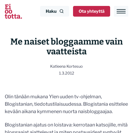
Siirry
sisältöön
Haku
Ota yhteyttä
Me naiset bloggaamme vain
vaatteista
Katleena Kortesuo
1.3.2012
Olin tänään mukana Ylen uuden tv-ohjelman,
Blogistanian, tiedotustilaisuudessa. Blogistania esittelee
kevään aikana kymmenen nuorta naisbloggaajaa.
Blogistanian ajatus on loistava: kerrotaan katsojille, mitä
bloggaajat ajattelevat ja miten postausideat syntyvät.