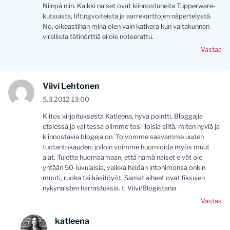
Niinpä niin. Kaikki naiset ovat kiinnostuneita Tupperware-
kutsuista, liftingvoiteista ja aarrekarttojen näpertelystä.
No, oikeastihan minä olen vain katkera kun valtakunnan
virallista tätinörttiä ei ole noteerattu.
Vastaa
Viivi Lehtonen
5.3.2012 13:00
Kiitos kirjoituksesta Katleena, hyvä pointti. Bloggajia
etsiessä ja valitessa olimme tosi iloisia siitä, miten hyviä ja
kiinnostavia blogeja on. Toivomme saavamme uuden
tuotantokauden, jolloin voimme huomioida myös muut
alat. Tulette huomaamaan, että nämä naiset eivät ole
yhtään 50-lukulaisia, vaikka heidän intohimonsa onkin
muoti, ruoka tai käsitöyöt. Samat aiheet ovat fiksujen
nykynaisten harrastuksia. t. Viivi/Blogistania
Vastaa
katleena