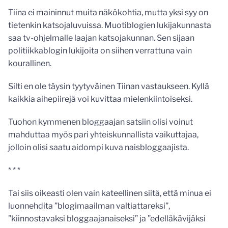
Tiina ei maininnut muita näkökohtia, mutta yksi syy on
tietenkin katsojaluvuissa. Muotiblogien lukijakunnasta
saa tv-ohjelmalle laajan katsojakunnan. Sen sijaan
politiikkablogin lukijoita on siihen verrattuna vain
kourallinen.
Silti en ole täysin tyytyväinen Tiinan vastaukseen. Kyllä
kaikkia aihepiirejä voi kuvittaa mielenkiintoiseksi.
Tuohon kymmenen bloggaajan satsiin olisi voinut
mahduttaa myös pari yhteiskunnallista vaikuttajaa,
jolloin olisi saatu aidompi kuva naisbloggaajista.
* * *
Tai siis oikeasti olen vain kateellinen siitä, että minua ei
luonnehdita ”blogimaailman valtiattareksi”,
”kiinnostavaksi bloggaajanaiseksi” ja ”edelläkävijäksi