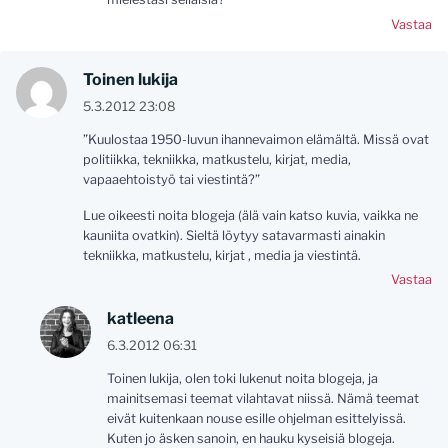
Vastaa
Toinen lukija
5.3.2012 23:08
”Kuulostaa 1950-luvun ihannevaimon elämältä. Missä ovat
politiikka, tekniikka, matkustelu, kirjat, media,
vapaaehtoistyö tai viestintä?”
Lue oikeesti noita blogeja (älä vain katso kuvia, vaikka ne
kauniita ovatkin). Sieltä löytyy satavarmasti ainakin
tekniikka, matkustelu, kirjat , media ja viestintä.
Vastaa
katleena
6.3.2012 06:31
Toinen lukija, olen toki lukenut noita blogeja, ja
mainitsemasi teemat vilahtavat niissä. Nämä teemat
eivät kuitenkaan nouse esille ohjelman esittelyissä.
Kuten jo äsken sanoin, en hauku kyseisiä blogeja.