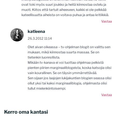
ovat toki myös suuri joukko ja heitä kiinnostaa ostelu ja
muoti. Kiitos että tartuit aiheeseen, kaikki ei ole pelkkää
kateellisuutta aiheista on voitava puhua ja antaa kritiikkiä.
Vastaa
katleena
26.3.2012 11:14
Olet aivan oikeassa – tv-ohjelman blogit on valittu sen
mukaan, mikä kiinnostaa suurta massaa. Se on
tietenkin luonnollista.
Mikään tv-kanava ei voi tuottaa ohjelmaa pelkistä
pienten piirien marginaaliblogeista, koska katsojia olisi
vain kourallinen. Se on täysin ymmärrettävää.
Sen sijaan jos laajojen lukijakuntien blogien seassa olisi
ollut yksi tai kaksi marginaaliblogia, ohjelmasta olisi
tullut mielenkiintoisempi.
Vastaa
Kerro oma kantasi