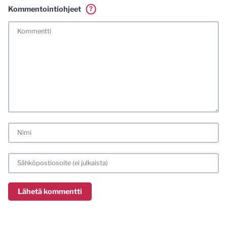
Kommentointiohjeet
?
Tässä blogissa saa kommentoida omalla nimellä tai minun
tunnistamallani nimimerkillä. Vaadin myös kunnollisen
meiliosoitteen. Minua ja mielipiteitäni saa ilman muuta
kritisoida. Muistathan silti hyvät tavat. Karsin jo etukäteen
kaikki alatyyliset kommentit, mainokset sekä tietenkin
laittomat sisällöt. Mitä perustellummin asiasi esität, sitä
varmemmin se tulee huomioiduksi.