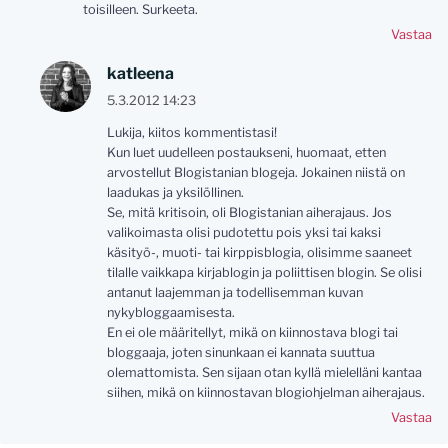
toisilleen. Surkeeta.
Vastaa
katleena
5.3.2012 14:23
Lukija, kiitos kommentistasi!
Kun luet uudelleen postaukseni, huomaat, etten
arvostellut Blogistanian blogeja. Jokainen niistä on
laadukas ja yksilöllinen.
Se, mitä kritisoin, oli Blogistanian aiherajaus. Jos
valikoimasta olisi pudotettu pois yksi tai kaksi
käsityö-, muoti- tai kirppisblogia, olisimme saaneet
tilalle vaikkapa kirjablogin ja poliittisen blogin. Se olisi
antanut laajemman ja todellisemman kuvan
nykybloggaamisesta.
En ei ole määritellyt, mikä on kiinnostava blogi tai
bloggaaja, joten sinunkaan ei kannata suuttua
olemattomista. Sen sijaan otan kyllä mielelläni kantaa
siihen, mikä on kiinnostavan blogiohjelman aiherajaus.
Vastaa