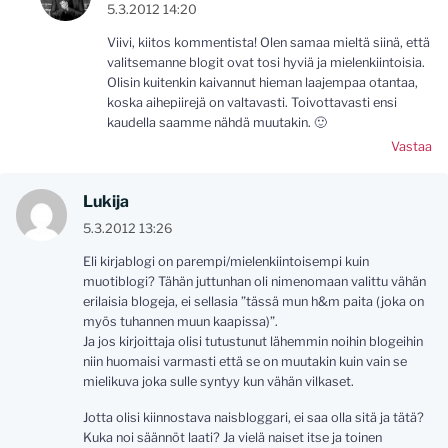
5.3.2012 14:20
Viivi, kiitos kommentista! Olen samaa mieltä siinä, että
valitsemanne blogit ovat tosi hyviä ja mielenkiintoisia.
Olisin kuitenkin kaivannut hieman laajempaa otantaa,
koska aihepiirejä on valtavasti. Toivottavasti ensi
kaudella saamme nähdä muutakin. 🙂
Vastaa
Lukija
5.3.2012 13:26
Eli kirjablogi on parempi/mielenkiintoisempi kuin
muotiblogi? Tähän juttunhan oli nimenomaan valittu vähän
erilaisia blogeja, ei sellasia ”tässä mun h&m paita (joka on
myös tuhannen muun kaapissa)”.
Ja jos kirjoittaja olisi tutustunut lähemmin noihin blogeihin
niin huomaisi varmasti että se on muutakin kuin vain se
mielikuva joka sulle syntyy kun vähän vilkaset.
Jotta olisi kiinnostava naisbloggari, ei saa olla sitä ja tätä?
Kuka noi säännöt laati? Ja vielä naiset itse ja toinen