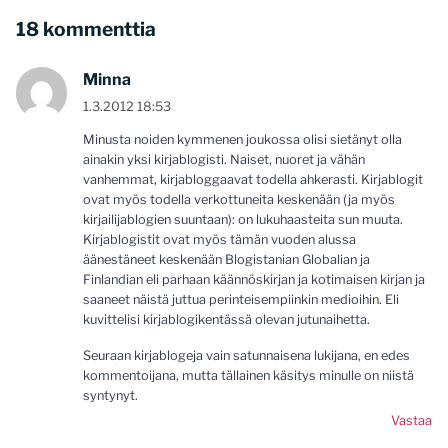
18 kommenttia
Minna
1.3.2012 18:53
Minusta noiden kymmenen joukossa olisi sietänyt olla
ainakin yksi kirjablogisti. Naiset, nuoret ja vähän
vanhemmat, kirjabloggaavat todella ahkerasti. Kirjablogit
ovat myös todella verkottuneita keskenään (ja myös
kirjailijablogien suuntaan): on lukuhaasteita sun muuta.
Kirjablogistit ovat myös tämän vuoden alussa
äänestäneet keskenään Blogistanian Globalian ja
Finlandian eli parhaan käännöskirjan ja kotimaisen kirjan ja
saaneet näistä juttua perinteisempiinkin medioihin. Eli
kuvittelisi kirjablogikentässä olevan jutunaihetta.
Seuraan kirjablogeja vain satunnaisena lukijana, en edes
kommentoijana, mutta tällainen käsitys minulle on niistä
syntynyt.
Vastaa