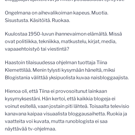
Ongelmana on aihevalikoiman kapeus. Muotia.
Sisustusta. Käsitöitä. Ruokaa.
Kuulostaa 1950-luvun ihannevaimon elämältä. Missä
ovat politiikka, tekniikka, matkustelu, kirjat, media,
vapaaehtoistyö tai viestintä?
Haastoin tilaisuudessa ohjelman tuottaja Tiina
Klemettilää. Menin tylysti kysymään häneltä, miksi
Blogistania välittää yksipuolista kuvaa naisbloggaajista.
Hienoa oli, että Tiina ei provosoitunut lainkaan
kysymyksestäni. Hän kertoi, että kaikkia blogeja ei
voinut esitellä, vaan jostain piti lähteä. Toisaalta televisio
kanavana kaipaa visuaalista bloggausaihetta. Ruokia ja
vaatteita voi kuvata, mutta runoblogista ei saa
näyttävää tv-ohjelmaa.