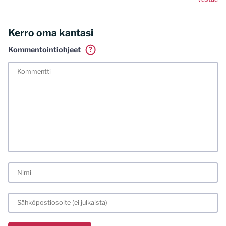
Kerro oma kantasi
Kommentointiohjeet
?
Tässä blogissa saa kommentoida omalla nimellä tai minun
tunnistamallani nimimerkillä. Vaadin myös kunnollisen
meiliosoitteen. Minua ja mielipiteitäni saa ilman muuta
kritisoida. Muistathan silti hyvät tavat. Karsin jo etukäteen
kaikki alatyyliset kommentit, mainokset sekä tietenkin
laittomat sisällöt. Mitä perustellummin asiasi esität, sitä
varmemmin se tulee huomioiduksi.