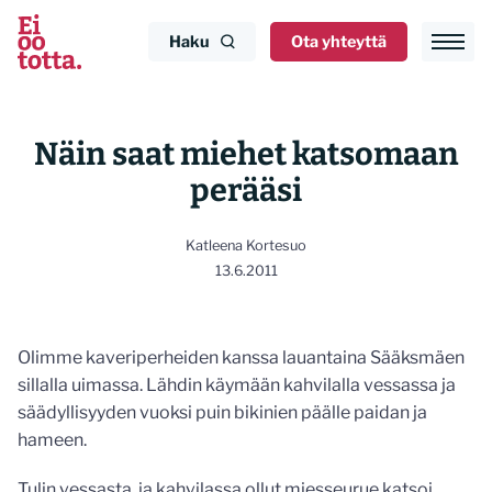
Siirry
sisältöön
Haku
Ota yhteyttä
Näin saat miehet katsomaan
perääsi
Katleena Kortesuo
13.6.2011
Olimme kaveriperheiden kanssa lauantaina Sääksmäen
sillalla uimassa. Lähdin käymään kahvilalla vessassa ja
säädyllisyyden vuoksi puin bikinien päälle paidan ja
hameen.
Tulin vessasta, ja kahvilassa ollut miesseurue katsoi