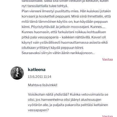
tanssilattialle. Siellä sitä sitten vetkutin ja ketkutin, kuten
nyt tanssilattialla tulee tehtyä.
Pian viereeni ilmestyi puolituttu mies. Hän kuiskasi jotakin
korvaani ja kosketteli peppuani. Minä siinä ihmettelin, että
mitä tämä tämmöinen käytös on, kun käydään peppuun
kiinni. Pöyristyttävää! Ja jatkoin moovsejani. Kunnes….
Kunnes huomasin, että farkuistani roikkuu kohtuullisen
pitkä pala vessapaperia – kaikkien nähtävillä. Kaveri oli
käynyt vain ystävällisesti huomauttamassa asiasta eikä
ollutkaan yrittänyt käydä peppuun kiinni.
Seuraavaksi siirryin vähin äänin narikkajonoon…
Vastaa
katleena
13.6.2011 11:14
Mahtava lisävinkki!
Voisikohan näitä yhdistää? Kuinka vetovoimaista se
olisi, jos hameenhelma olisi jäänyt alushousujen
vyötärön alle, ja paljaita pakaroita peittäisi keltainen
vessapaperi?
Vastaa