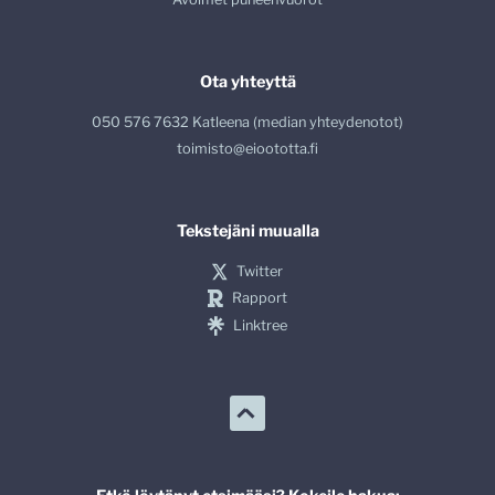
Ota yhteyttä
050 576 7632 Katleena (median yhteydenotot)
toimisto@eioototta.fi
Tekstejäni muualla
Twitter
Rapport
Linktree