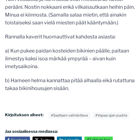
perääni. Nostin nokkaani enkä vilkaissutkaan heihin päin.
Minua ei kiinnosta. (Samalla salaa mietin, että ainakin
toistaiseksi saan vielä miesten päät kääntymään.)
Rannalla kaverit huomauttivat kahdesta asiasta:
a) Kun pukee paidan kosteiden bikinien päälle, paitaan
ilmestyy kaksi isoa märkää ympyrää – aivan kuin
imetysaikoina.
b) Hameen helma kannattaa pitää alhaalla eikä rutattuna
takaa bikinihousujen sisään.
Kirjoituksen aiheet:
#Saattaen vaihdettava
#Vapaa-ajan puuhia
Jaa sosiaalisessa mediassa:
Facebook
Twitter
LinkedIn
WhatsApp