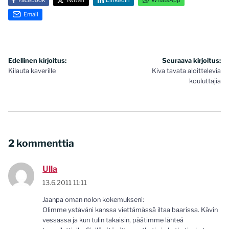
Email
Artikkelien
Edellinen kirjoitus:
Seuraava kirjoitus:
Kilauta kaverille
Kiva tavata aloittelevia
selaus
kouluttajia
2 kommenttia
Ulla
13.6.2011 11:11
Jaanpa oman nolon kokemukseni:
Olimme ystäväni kanssa viettämässä iltaa baarissa. Kävin
vessassa ja kun tulin takaisin, päätimme lähteä