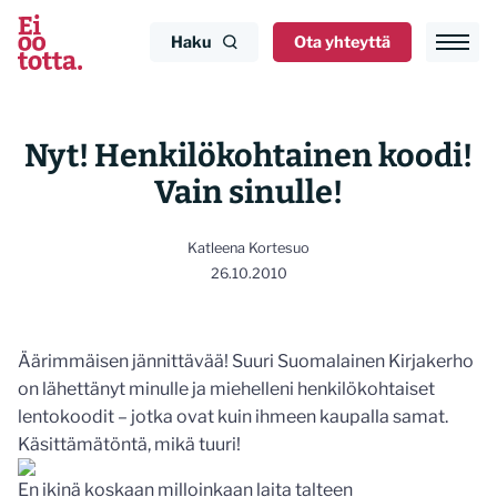
Siirry
sisältöön
Haku
Ota yhteyttä
Nyt! Henkilökohtainen koodi!
Vain sinulle!
Katleena Kortesuo
26.10.2010
Äärimmäisen jännittävää! Suuri Suomalainen Kirjakerho
on lähettänyt minulle ja miehelleni henkilökohtaiset
lentokoodit – jotka ovat kuin ihmeen kaupalla samat.
Käsittämätöntä, mikä tuuri!
En ikinä koskaan milloinkaan laita talteen