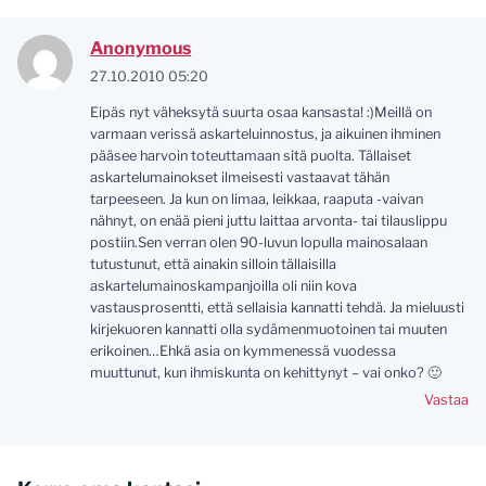
Anonymous
27.10.2010 05:20
Eipäs nyt väheksytä suurta osaa kansasta! :)Meillä on
varmaan verissä askarteluinnostus, ja aikuinen ihminen
pääsee harvoin toteuttamaan sitä puolta. Tällaiset
askartelumainokset ilmeisesti vastaavat tähän
tarpeeseen. Ja kun on limaa, leikkaa, raaputa -vaivan
nähnyt, on enää pieni juttu laittaa arvonta- tai tilauslippu
postiin.Sen verran olen 90-luvun lopulla mainosalaan
tutustunut, että ainakin silloin tällaisilla
askartelumainoskampanjoilla oli niin kova
vastausprosentti, että sellaisia kannatti tehdä. Ja mieluusti
kirjekuoren kannatti olla sydämenmuotoinen tai muuten
erikoinen…Ehkä asia on kymmenessä vuodessa
muuttunut, kun ihmiskunta on kehittynyt – vai onko? 🙂
Vastaa