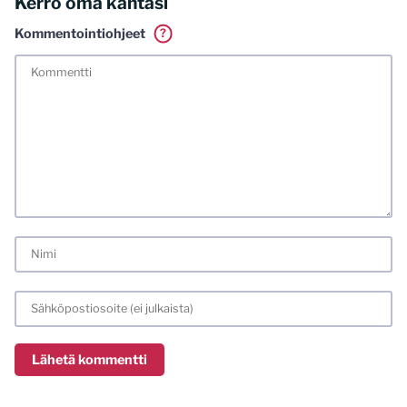
Kerro oma kantasi
Kommentointiohjeet
?
Tässä blogissa saa kommentoida omalla nimellä tai minun
tunnistamallani nimimerkillä. Vaadin myös kunnollisen
meiliosoitteen. Minua ja mielipiteitäni saa ilman muuta
kritisoida. Muistathan silti hyvät tavat. Karsin jo etukäteen
kaikki alatyyliset kommentit, mainokset sekä tietenkin
laittomat sisällöt. Mitä perustellummin asiasi esität, sitä
varmemmin se tulee huomioiduksi.