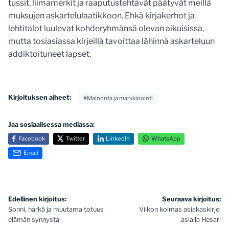
tussit, liimamerkit ja raaputustehtävät päätyvät meillä
muksujen askartelulaatikkoon. Ehkä kirjakerhot ja
lehtitalot luulevat kohderyhmänsä olevan aikuisissa,
mutta tosiasiassa kirjeillä tavoittaa lähinnä askarteluun
addiktoituneet lapset.
Kirjoituksen aiheet:
#Mainonta ja markkinointi
Jaa sosiaalisessa mediassa:
Facebook
Twitter
LinkedIn
WhatsApp
Email
Artikkelien
Edellinen kirjoitus:
Seuraava kirjoitus:
Sonni, härkä ja muutama totuus
Viikon kolmas asiakaskirje:
selaus
elämän synnystä
asialla Hesari