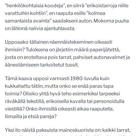
”henkilökohtaisia koodeja”, en siirrä ”erikoistarroja niille
varattuihin kohtiin”, en raaputa esille ”kolmea
samanlaista avainta” saadakseni auton. Mokoma puuha
on lähinnä naiivia ajantuhlausta.
Uppoaako tällainen näennäistekeminen oikeasti
ihmisiin? Tuloksena on järjetön määrä paperijätettä,
josta on eroteltava pois tarrat, pahviset autonavaimet ja
äänestämiseen tarkoitetut tussit.
Tämä kaava upposi varmasti 1980-luvulla kuin
kukkahattu tätiin, mutta onko se enää paras tapa
toimia? Olisiko yhtä hyvä teho esimerkiksi tarpeeksi
räväkällä tekstillä, erikoisella kuvalla tai personoidulla
viestillä? Onko ihmisillä oikeasti aikaa raaputella,
liimailla ja etsiä pareja?
Yksi ilo näistä paksuista mainoskuorista on: kaikki tarrat,