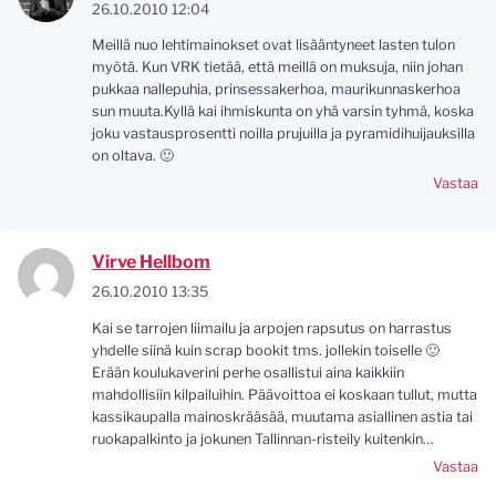
26.10.2010 12:04
Meillä nuo lehtimainokset ovat lisääntyneet lasten tulon
myötä. Kun VRK tietää, että meillä on muksuja, niin johan
pukkaa nallepuhia, prinsessakerhoa, maurikunnaskerhoa
sun muuta.Kyllä kai ihmiskunta on yhä varsin tyhmä, koska
joku vastausprosentti noilla prujuilla ja pyramidihuijauksilla
on oltava. 🙂
Vastaa
Virve Hellbom
26.10.2010 13:35
Kai se tarrojen liimailu ja arpojen rapsutus on harrastus
yhdelle siinä kuin scrap bookit tms. jollekin toiselle 🙂
Erään koulukaverini perhe osallistui aina kaikkiin
mahdollisiin kilpailuihin. Päävoittoa ei koskaan tullut, mutta
kassikaupalla mainoskrääsää, muutama asiallinen astia tai
ruokapalkinto ja jokunen Tallinnan-risteily kuitenkin…
Vastaa