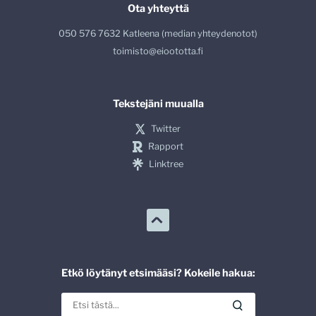
Ota yhteyttä
050 576 7632 Katleena (median yhteydenotot)
toimisto@eioototta.fi
Tekstejäni muualla
Twitter
Rapport
Linktree
Etkö löytänyt etsimääsi? Kokeile hakua: