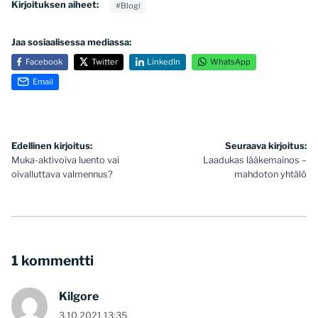
Kirjoituksen aiheet:
#Blogi
Jaa sosiaalisessa mediassa:
Facebook
Twitter
LinkedIn
WhatsApp
Email
Artikkelien
Edellinen kirjoitus:
Seuraava kirjoitus:
Muka-aktivoiva luento vai
Laadukas lääkemainos –
selaus
oivalluttava valmennus?
mahdoton yhtälö
1 kommentti
Kilgore
3.10.2021 13:35