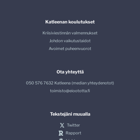
Katleenan koulutukset
Kriisiviestinnän valmennukset
Johdon vaikutustaidot
Avoimet puheenvuorot
Ota yhteyttä
050 576 7632 Katleena (median yhteydenotot)
toimisto@eioototta.fi
Tekstejäni muualla
Twitter
Rapport