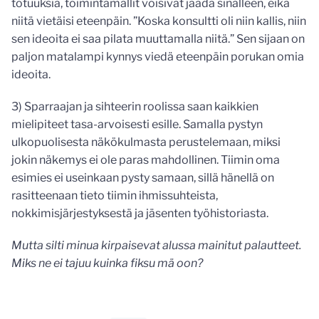
totuuksia, toimintamallit voisivat jäädä sinälleen, eikä
niitä vietäisi eteenpäin. ”Koska konsultti oli niin kallis, niin
sen ideoita ei saa pilata muuttamalla niitä.” Sen sijaan on
paljon matalampi kynnys viedä eteenpäin porukan omia
ideoita.
3) Sparraajan ja sihteerin roolissa saan kaikkien
mielipiteet tasa-arvoisesti esille. Samalla pystyn
ulkopuolisesta näkökulmasta perustelemaan, miksi
jokin näkemys ei ole paras mahdollinen. Tiimin oma
esimies ei useinkaan pysty samaan, sillä hänellä on
rasitteenaan tieto tiimin ihmissuhteista,
nokkimisjärjestyksestä ja jäsenten työhistoriasta.
Mutta silti minua kirpaisevat alussa mainitut palautteet.
Miks ne ei tajuu kuinka fiksu mä oon?