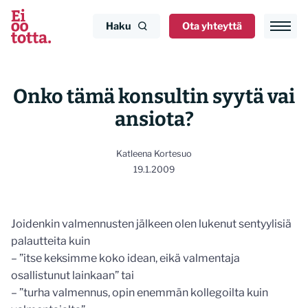
Siirry
sisältöön
Haku
Ota yhteyttä
Onko tämä konsultin syytä vai
ansiota?
Katleena Kortesuo
19.1.2009
Joidenkin valmennusten jälkeen olen lukenut sentyylisiä
palautteita kuin
– ”itse keksimme koko idean, eikä valmentaja
osallistunut lainkaan” tai
– ”turha valmennus, opin enemmän kollegoilta kuin