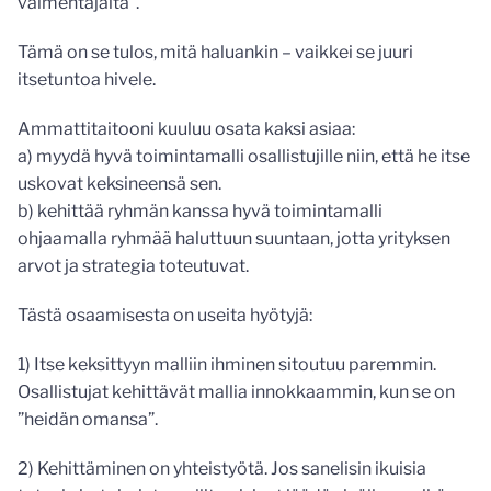
valmentajalta”.
Tämä on se tulos, mitä haluankin – vaikkei se juuri
itsetuntoa hivele.
Ammattitaitooni kuuluu osata kaksi asiaa:
a) myydä hyvä toimintamalli osallistujille niin, että he itse
uskovat keksineensä sen.
b) kehittää ryhmän kanssa hyvä toimintamalli
ohjaamalla ryhmää haluttuun suuntaan, jotta yrityksen
arvot ja strategia toteutuvat.
Tästä osaamisesta on useita hyötyjä:
1) Itse keksittyyn malliin ihminen sitoutuu paremmin.
Osallistujat kehittävät mallia innokkaammin, kun se on
”heidän omansa”.
2) Kehittäminen on yhteistyötä. Jos sanelisin ikuisia