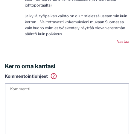
johtoportaalta).
Ja kyllä, työpaikan vaihto on ollut mielessä useammin kuin
kerran… Valitettavasti kokemuksieni mukaan Suomessa
vain huono esimiestyöskentely näyttää olevan enemmän
sääntö kuin poikkeus.
Vastaa
Kerro oma kantasi
Kommentointiohjeet
?
Tässä blogissa saa kommentoida omalla nimellä tai minun
tunnistamallani nimimerkillä. Vaadin myös kunnollisen
meiliosoitteen. Minua ja mielipiteitäni saa ilman muuta
kritisoida. Muistathan silti hyvät tavat. Karsin jo etukäteen
kaikki alatyyliset kommentit, mainokset sekä tietenkin
laittomat sisällöt. Mitä perustellummin asiasi esität, sitä
varmemmin se tulee huomioiduksi.