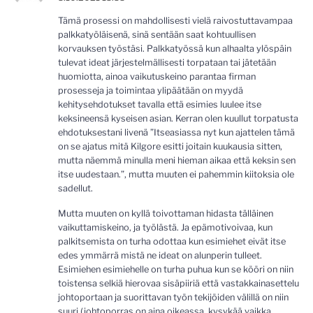
Tämä prosessi on mahdollisesti vielä raivostuttavampaa
palkkatyöläisenä, sinä sentään saat kohtuullisen
korvauksen työstäsi. Palkkatyössä kun alhaalta ylöspäin
tulevat ideat järjestelmällisesti torpataan tai jätetään
huomiotta, ainoa vaikutuskeino parantaa firman
prosesseja ja toimintaa ylipäätään on myydä
kehitysehdotukset tavalla että esimies luulee itse
keksineensä kyseisen asian. Kerran olen kuullut torpatusta
ehdotuksestani livenä ”Itseasiassa nyt kun ajattelen tämä
on se ajatus mitä Kilgore esitti joitain kuukausia sitten,
mutta näemmä minulla meni hieman aikaa että keksin sen
itse uudestaan.”, mutta muuten ei pahemmin kiitoksia ole
sadellut.
Mutta muuten on kyllä toivottaman hidasta tälläinen
vaikuttamiskeino, ja työlästä. Ja epämotivoivaa, kun
palkitsemista on turha odottaa kun esimiehet eivät itse
edes ymmärrä mistä ne ideat on alunperin tulleet.
Esimiehen esimiehelle on turha puhua kun se kööri on niin
toistensa selkiä hierovaa sisäpiiriä että vastakkainasettelu
johtoportaan ja suorittavan työn tekijöiden välillä on niin
suuri (johtoporras on aina oikeassa, kysykää vaikka