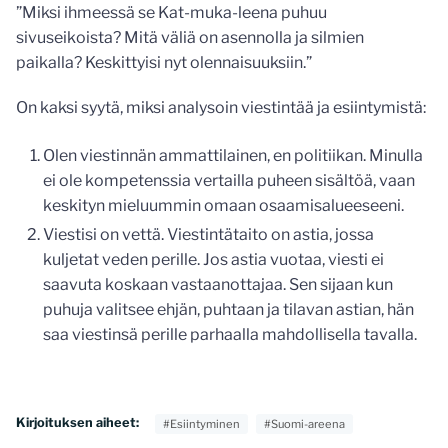
”Miksi ihmeessä se Kat-muka-leena puhuu
sivuseikoista? Mitä väliä on asennolla ja silmien
paikalla? Keskittyisi nyt olennaisuuksiin.”
On kaksi syytä, miksi analysoin viestintää ja esiintymistä:
Olen viestinnän ammattilainen, en politiikan. Minulla
ei ole kompetenssia vertailla puheen sisältöä, vaan
keskityn mieluummin omaan osaamisalueeseeni.
Viestisi on vettä. Viestintätaito on astia, jossa
kuljetat veden perille. Jos astia vuotaa, viesti ei
saavuta koskaan vastaanottajaa. Sen sijaan kun
puhuja valitsee ehjän, puhtaan ja tilavan astian, hän
saa viestinsä perille parhaalla mahdollisella tavalla.
Kirjoituksen aiheet:
#Esiintyminen
#Suomi-areena