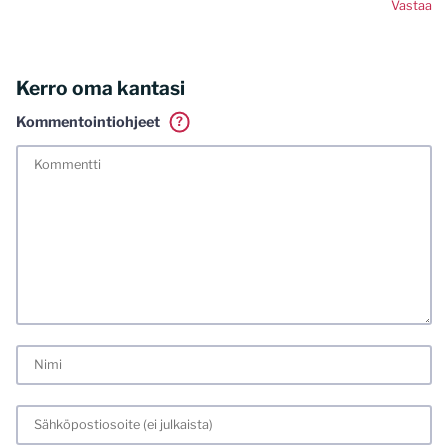
Vastaa
Kerro oma kantasi
Kommentointiohjeet
?
Tässä blogissa saa kommentoida omalla nimellä tai minun
tunnistamallani nimimerkillä. Vaadin myös kunnollisen
meiliosoitteen. Minua ja mielipiteitäni saa ilman muuta
kritisoida. Muistathan silti hyvät tavat. Karsin jo etukäteen
kaikki alatyyliset kommentit, mainokset sekä tietenkin
laittomat sisällöt. Mitä perustellummin asiasi esität, sitä
varmemmin se tulee huomioiduksi.