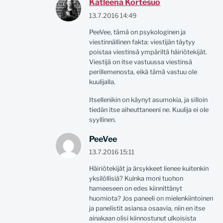
Katleena Kortesuo
13.7.2016 14:49
PeeVee, tämä on psykologinen ja
viestinnällinen fakta: viestijän täytyy
poistaa viestinsä ympäriltä häiriötekijät.
Viestijä on itse vastuussa viestinsä
perillemenosta, eikä tämä vastuu ole
kuulijalla.
Itsellenikin on käynyt asumokia, ja silloin
tiedän itse aiheuttaneeni ne. Kuulija ei ole
syyllinen.
PeeVee
13.7.2016 15:11
Häiriötekijät ja ärsykkeet lienee kuitenkin
yksilöllisiä? Kuinka moni tuohon
hameeseen on edes kiinnittänyt
huomiota? Jos paneeli on mielenkiintoinen
ja panelistit asiansa osaavia, niin en itse
ainakaan olisi kiinnostunut ulkoisista