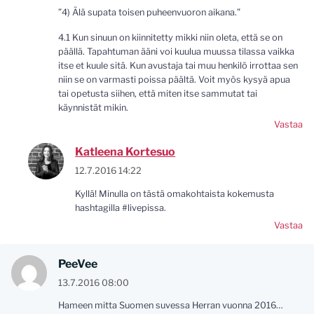
”4) Älä supata toisen puheenvuoron aikana.”
4.1 Kun sinuun on kiinnitetty mikki niin oleta, että se on
päällä. Tapahtuman ääni voi kuulua muussa tilassa vaikka
itse et kuule sitä. Kun avustaja tai muu henkilö irrottaa sen
niin se on varmasti poissa päältä. Voit myös kysyä apua
tai opetusta siihen, että miten itse sammutat tai
käynnistät mikin.
Vastaa
Katleena Kortesuo
12.7.2016 14:22
Kyllä! Minulla on tästä omakohtaista kokemusta
hashtagilla #livepissa.
Vastaa
PeeVee
13.7.2016 08:00
Hameen mitta Suomen suvessa Herran vuonna 2016…