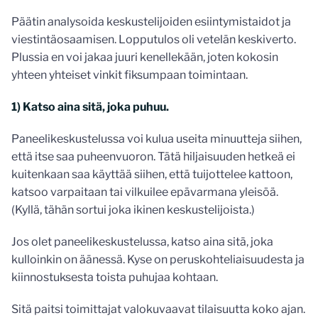
Päätin analysoida keskustelijoiden esiintymistaidot ja
viestintäosaamisen. Lopputulos oli vetelän keskiverto.
Plussia en voi jakaa juuri kenellekään, joten kokosin
yhteen yhteiset vinkit fiksumpaan toimintaan.
1) Katso aina sitä, joka puhuu.
Paneelikeskustelussa voi kulua useita minuutteja siihen,
että itse saa puheenvuoron. Tätä hiljaisuuden hetkeä ei
kuitenkaan saa käyttää siihen, että tuijottelee kattoon,
katsoo varpaitaan tai vilkuilee epävarmana yleisöä.
(Kyllä, tähän sortui joka ikinen keskustelijoista.)
Jos olet paneelikeskustelussa, katso aina sitä, joka
kulloinkin on äänessä. Kyse on peruskohteliaisuudesta ja
kiinnostuksesta toista puhujaa kohtaan.
Sitä paitsi toimittajat valokuvaavat tilaisuutta koko ajan.