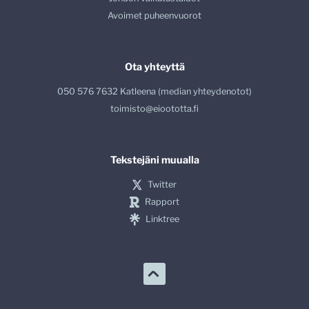
Avoimet puheenvuorot
Ota yhteyttä
050 576 7632 Katleena (median yhteydenotot)
toimisto@eioototta.fi
Tekstejäni muualla
Twitter
Rapport
Linktree