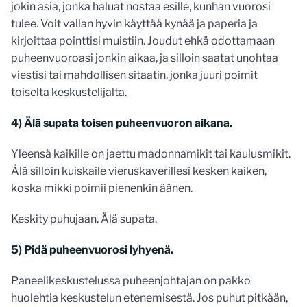
jokin asia, jonka haluat nostaa esille, kunhan vuorosi
tulee. Voit vallan hyvin käyttää kynää ja paperia ja
kirjoittaa pointtisi muistiin. Joudut ehkä odottamaan
puheenvuoroasi jonkin aikaa, ja silloin saatat unohtaa
viestisi tai mahdollisen sitaatin, jonka juuri poimit
toiselta keskustelijalta.
4) Älä supata toisen puheenvuoron aikana.
Yleensä kaikille on jaettu madonnamikit tai kaulusmikit.
Älä silloin kuiskaile vieruskaverillesi kesken kaiken,
koska mikki poimii pienenkin äänen.
Keskity puhujaan. Älä supata.
5) Pidä puheenvuorosi lyhyenä.
Paneelikeskustelussa puheenjohtajan on pakko
huolehtia keskustelun etenemisestä. Jos puhut pitkään,