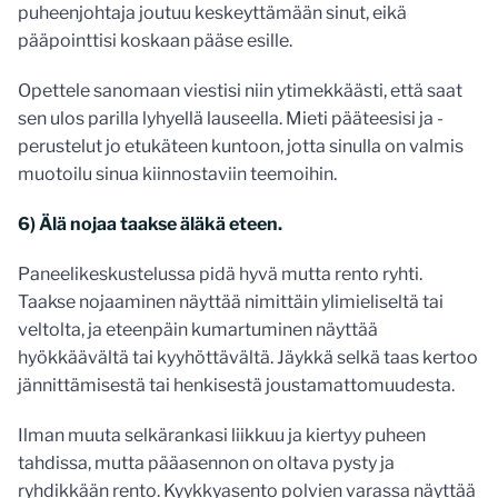
puheenjohtaja joutuu keskeyttämään sinut, eikä
pääpointtisi koskaan pääse esille.
Opettele sanomaan viestisi niin ytimekkäästi, että saat
sen ulos parilla lyhyellä lauseella. Mieti pääteesisi ja -
perustelut jo etukäteen kuntoon, jotta sinulla on valmis
muotoilu sinua kiinnostaviin teemoihin.
6) Älä nojaa taakse äläkä eteen.
Paneelikeskustelussa pidä hyvä mutta rento ryhti.
Taakse nojaaminen näyttää nimittäin ylimieliseltä tai
veltolta, ja eteenpäin kumartuminen näyttää
hyökkäävältä tai kyyhöttävältä. Jäykkä selkä taas kertoo
jännittämisestä tai henkisestä joustamattomuudesta.
Ilman muuta selkärankasi liikkuu ja kiertyy puheen
tahdissa, mutta pääasennon on oltava pysty ja
ryhdikkään rento. Kyykkyasento polvien varassa näyttää