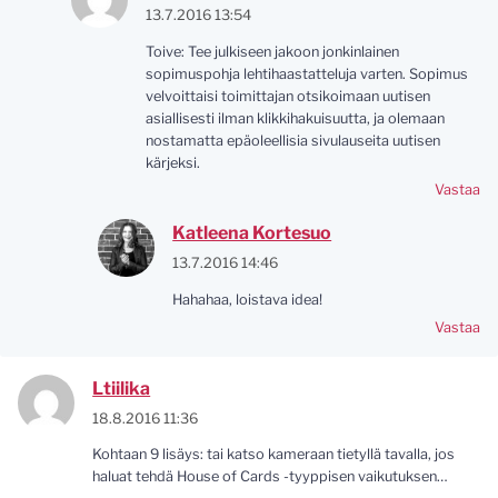
13.7.2016 13:54
Toive: Tee julkiseen jakoon jonkinlainen
sopimuspohja lehtihaastatteluja varten. Sopimus
velvoittaisi toimittajan otsikoimaan uutisen
asiallisesti ilman klikkihakuisuutta, ja olemaan
nostamatta epäoleellisia sivulauseita uutisen
kärjeksi.
Vastaa
Katleena Kortesuo
13.7.2016 14:46
Hahahaa, loistava idea!
Vastaa
Ltiilika
18.8.2016 11:36
Kohtaan 9 lisäys: tai katso kameraan tietyllä tavalla, jos
haluat tehdä House of Cards -tyyppisen vaikutuksen…