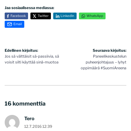
Jaa sosiaalisessa mediassa:
Facebook
Twitter
LinkedIn
WhatsApp
Email
Artikkelien
Edellinen kirjoitus:
Seuraava kirjoitus:
Jos sä välttäisit sä-passiivia, sä
Paneelikeskustelun
selaus
voisit silti käyttää sinä-muotoa
puheenjohtajuus – lyhyt
oppimäärä #SuomiAreena
16 kommenttia
Tero
12.7.2016 12:39