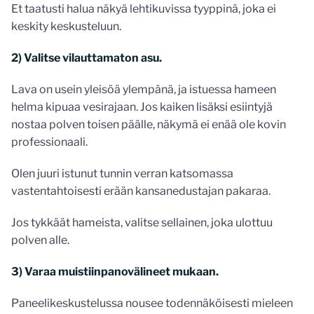
Et taatusti halua näkyä lehtikuvissa tyyppinä, joka ei
keskity keskusteluun.
2) Valitse vilauttamaton asu.
Lava on usein yleisöä ylempänä, ja istuessa hameen
helma kipuaa vesirajaan. Jos kaiken lisäksi esiintyjä
nostaa polven toisen päälle, näkymä ei enää ole kovin
professionaali.
Olen juuri istunut tunnin verran katsomassa
vastentahtoisesti erään kansanedustajan pakaraa.
Jos tykkäät hameista, valitse sellainen, joka ulottuu
polven alle.
3) Varaa muistiinpanovälineet mukaan.
Paneelikeskustelussa nousee todennäköisesti mieleen