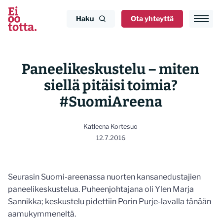
Siirry
sisältöön
Haku
Ota yhteyttä
Paneelikeskustelu – miten
siellä pitäisi toimia?
#SuomiAreena
Katleena Kortesuo
12.7.2016
Seurasin Suomi-areenassa nuorten kansanedustajien
paneelikeskustelua. Puheenjohtajana oli Ylen Marja
Sannikka; keskustelu pidettiin Porin Purje-lavalla tänään
aamukymmeneltä.