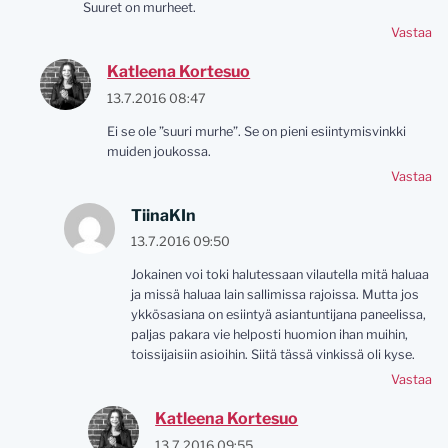
Suuret on murheet.
Vastaa
Katleena Kortesuo
13.7.2016 08:47
Ei se ole ”suuri murhe”. Se on pieni esiintymisvinkki
muiden joukossa.
Vastaa
TiinaKIn
13.7.2016 09:50
Jokainen voi toki halutessaan vilautella mitä haluaa
ja missä haluaa lain sallimissa rajoissa. Mutta jos
ykkösasiana on esiintyä asiantuntijana paneelissa,
paljas pakara vie helposti huomion ihan muihin,
toissijaisiin asioihin. Siitä tässä vinkissä oli kyse.
Vastaa
Katleena Kortesuo
13.7.2016 09:55