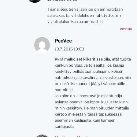
Tismalleen. Sen sijaan jos on ammatiltaan
salarakas tai viihdelehden Tähtityttö, niin
vilautteluhan kuuluu ammattiin.
Vastaa
PeeVee
13.7.2016 13:03
Kyllä melkoiset kiikarit saa olla, että tuolta
kankun bongaa. Ja toisaalta, jos kuulija
keskittyy pelkästään puhujan ulkoisen
habituksen ja asuvalinnan arvosteluun, niin
on ehkä itse paneeli jäänyt vähemmälle
huomiolle.
Jos aihe on kiinnostava ja asiantuntija
asiansa osaava, on loppu kuulijasta kiinni,
mihin keskittyy. Helman pituuden mittailu
kertoo mielestäni tässä tapauksessa
enemmän kuulijasta, kuin hameen
kantajasta.