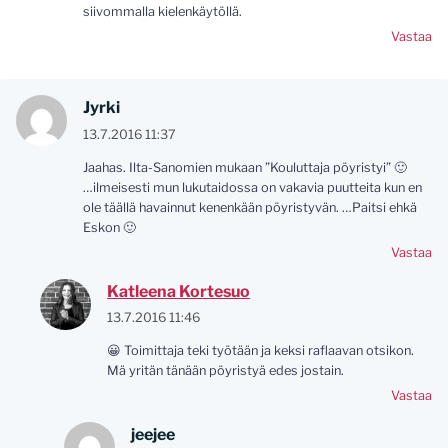
siivommalla kielenkäytöllä.
Vastaa
Jyrki
13.7.2016 11:37
Jaahas. Ilta-Sanomien mukaan ”Kouluttaja pöyristyi” 🙂
…ilmeisesti mun lukutaidossa on vakavia puutteita kun en
ole täällä havainnut kenenkään pöyristyvän. …Paitsi ehkä
Eskon 🙂
Vastaa
Katleena Kortesuo
13.7.2016 11:46
😀 Toimittaja teki työtään ja keksi raflaavan otsikon.
Mä yritän tänään pöyristyä edes jostain.
Vastaa
jeejee