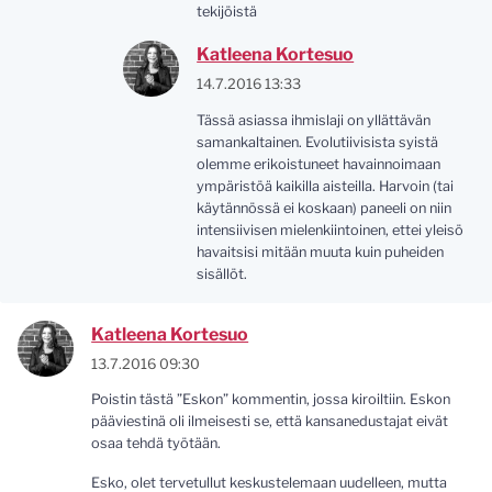
tekijöistä
Katleena Kortesuo
14.7.2016 13:33
Tässä asiassa ihmislaji on yllättävän
samankaltainen. Evolutiivisista syistä
olemme erikoistuneet havainnoimaan
ympäristöä kaikilla aisteilla. Harvoin (tai
käytännössä ei koskaan) paneeli on niin
intensiivisen mielenkiintoinen, ettei yleisö
havaitsisi mitään muuta kuin puheiden
sisällöt.
Katleena Kortesuo
13.7.2016 09:30
Poistin tästä ”Eskon” kommentin, jossa kiroiltiin. Eskon
pääviestinä oli ilmeisesti se, että kansanedustajat eivät
osaa tehdä työtään.
Esko, olet tervetullut keskustelemaan uudelleen, mutta