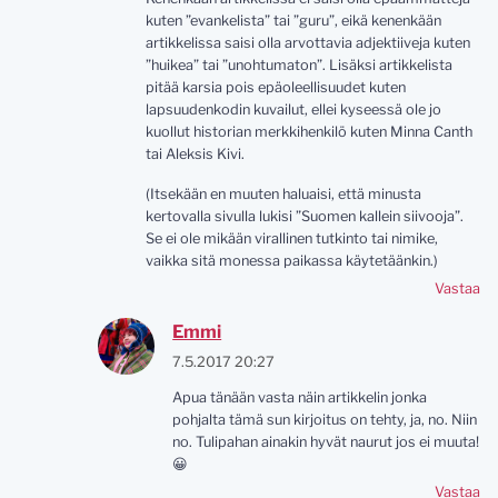
kuten ”evankelista” tai ”guru”, eikä kenenkään
artikkelissa saisi olla arvottavia adjektiiveja kuten
”huikea” tai ”unohtumaton”. Lisäksi artikkelista
pitää karsia pois epäoleellisuudet kuten
lapsuudenkodin kuvailut, ellei kyseessä ole jo
kuollut historian merkkihenkilö kuten Minna Canth
tai Aleksis Kivi.
(Itsekään en muuten haluaisi, että minusta
kertovalla sivulla lukisi ”Suomen kallein siivooja”.
Se ei ole mikään virallinen tutkinto tai nimike,
vaikka sitä monessa paikassa käytetäänkin.)
Vastaa
Emmi
7.5.2017 20:27
Apua tänään vasta näin artikkelin jonka
pohjalta tämä sun kirjoitus on tehty, ja, no. Niin
no. Tulipahan ainakin hyvät naurut jos ei muuta!
😀
Vastaa