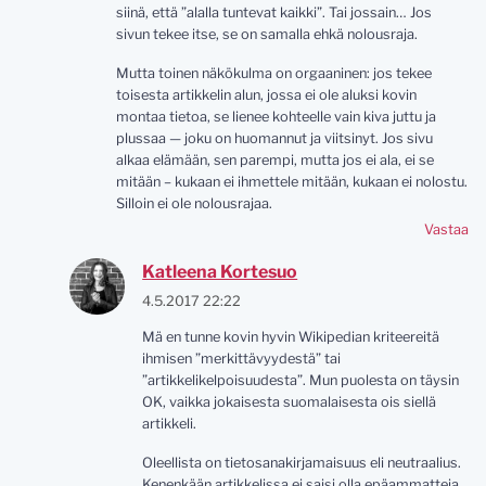
siinä, että ”alalla tuntevat kaikki”. Tai jossain… Jos
sivun tekee itse, se on samalla ehkä nolousraja.
Mutta toinen näkökulma on orgaaninen: jos tekee
toisesta artikkelin alun, jossa ei ole aluksi kovin
montaa tietoa, se lienee kohteelle vain kiva juttu ja
plussaa — joku on huomannut ja viitsinyt. Jos sivu
alkaa elämään, sen parempi, mutta jos ei ala, ei se
mitään – kukaan ei ihmettele mitään, kukaan ei nolostu.
Silloin ei ole nolousrajaa.
Vastaa
Katleena Kortesuo
4.5.2017 22:22
Mä en tunne kovin hyvin Wikipedian kriteereitä
ihmisen ”merkittävyydestä” tai
”artikkelikelpoisuudesta”. Mun puolesta on täysin
OK, vaikka jokaisesta suomalaisesta ois siellä
artikkeli.
Oleellista on tietosanakirjamaisuus eli neutraalius.
Kenenkään artikkelissa ei saisi olla epäammatteja