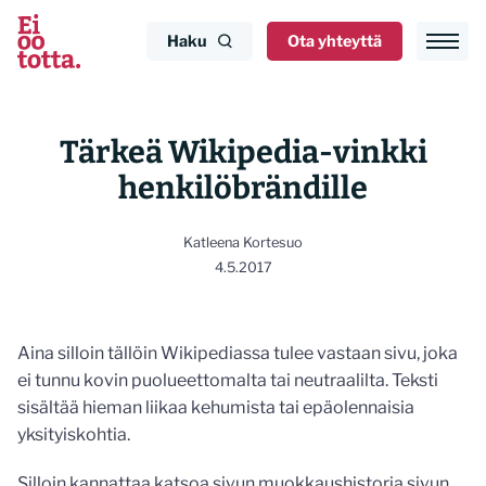
Siirry
sisältöön
Haku
Ota yhteyttä
Tärkeä Wikipedia-vinkki
henkilöbrändille
Katleena Kortesuo
4.5.2017
Aina silloin tällöin Wikipediassa tulee vastaan sivu, joka
ei tunnu kovin puolueettomalta tai neutraalilta. Teksti
sisältää hieman liikaa kehumista tai epäolennaisia
yksityiskohtia.
Silloin kannattaa katsoa sivun muokkaushistoria sivun