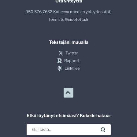
Ota yhteyttä
050 576 7632 Katleena (median yhteydenotot)
toimisto@eioototta.fi
Tekstejäni muualla
Twitter
Rapport
Linktree
Etkö löytänyt etsimääsi? Kokeile hakua: