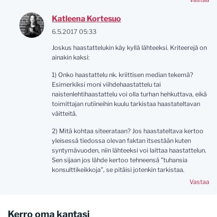
Katleena Kortesuo
6.5.2017 05:33
Joskus haastattelukin käy kyllä lähteeksi. Kriteerejä on
ainakin kaksi:
1) Onko haastattelu nk. kriittisen median tekemä?
Esimerkiksi moni viihdehaastattelu tai
naistenlehtihaastattelu voi olla turhan hehkuttava, eikä
toimittajan rutiineihin kuulu tarkistaa haastateltavan
väitteitä.
2) Mitä kohtaa siteerataan? Jos haastateltava kertoo
yleisessä tiedossa olevan faktan itsestään kuten
syntymävuoden, niin lähteeksi voi laittaa haastattelun.
Sen sijaan jos lähde kertoo tehneensä ”tuhansia
konsulttikeikkoja”, se pitäisi jotenkin tarkistaa.
Vastaa
Kerro oma kantasi