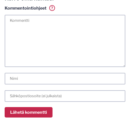
Kommentointiohjeet
?
Tässä blogissa saa kommentoida omalla nimellä tai minun
tunnistamallani nimimerkillä. Vaadin myös kunnollisen
meiliosoitteen. Minua ja mielipiteitäni saa ilman muuta
kritisoida. Muistathan silti hyvät tavat. Karsin jo etukäteen
kaikki alatyyliset kommentit, mainokset sekä tietenkin
laittomat sisällöt. Mitä perustellummin asiasi esität, sitä
varmemmin se tulee huomioiduksi.