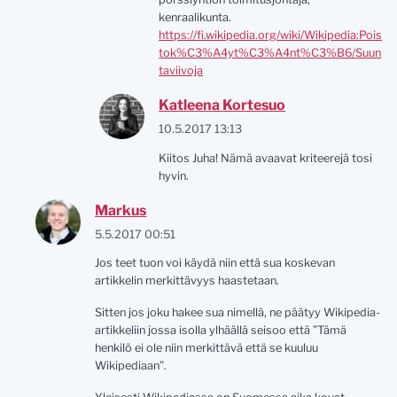
kenraalikunta.
https://fi.wikipedia.org/wiki/Wikipedia:Pois
tok%C3%A4yt%C3%A4nt%C3%B6/Suun
taviivoja
Katleena Kortesuo
10.5.2017 13:13
Kiitos Juha! Nämä avaavat kriteerejä tosi
hyvin.
Markus
5.5.2017 00:51
Jos teet tuon voi käydä niin että sua koskevan
artikkelin merkittävyys haastetaan.
Sitten jos joku hakee sua nimellä, ne päätyy Wikipedia-
artikkeliin jossa isolla ylhäällä seisoo että ”Tämä
henkilö ei ole niin merkittävä että se kuuluu
Wikipediaan”.