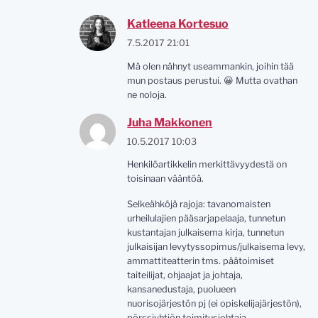
Katleena Kortesuo
7.5.2017 21:01
Mä olen nähnyt useammankin, joihin tää
mun postaus perustui. 😀 Mutta ovathan
ne noloja.
Juha Makkonen
10.5.2017 10:03
Henkilöartikkelin merkittävyydestä on
toisinaan vääntöä.
Selkeähköjä rajoja: tavanomaisten
urheilulajien pääsarjapelaaja, tunnetun
kustantajan julkaisema kirja, tunnetun
julkaisijan levytyssopimus/julkaisema levy,
ammattiteatterin tms. päätoimiset
taiteilijat, ohjaajat ja johtaja,
kansanedustaja, puolueen
nuorisojärjestön pj (ei opiskelijajärjestön),
pörssiyhtiön toimitusjohtaja,