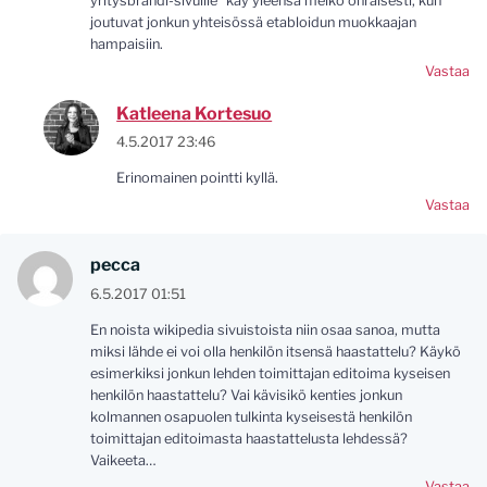
yritysbrändi-sivuille” käy yleensä melko ohraisesti, kun
joutuvat jonkun yhteisössä etabloidun muokkaajan
hampaisiin.
Vastaa
Katleena Kortesuo
4.5.2017 23:46
Erinomainen pointti kyllä.
Vastaa
pecca
6.5.2017 01:51
En noista wikipedia sivuistoista niin osaa sanoa, mutta
miksi lähde ei voi olla henkilön itsensä haastattelu? Käykö
esimerkiksi jonkun lehden toimittajan editoima kyseisen
henkilön haastattelu? Vai kävisikö kenties jonkun
kolmannen osapuolen tulkinta kyseisestä henkilön
toimittajan editoimasta haastattelusta lehdessä?
Vaikeeta…
Vastaa