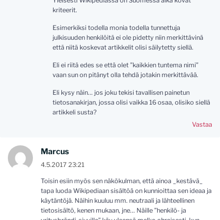
Yleisesti Wikipediassa on Suomessa aika kovat
kriteerit.
Esimerkiksi todella monia todella tunnettuja
julkisuuden henkilöitä ei ole pidetty niin merkittävinä
että niitä koskevat artikkelit olisi säilytetty siellä.
Eli ei riitä edes se että olet ”kaikkien tuntema nimi”
vaan sun on pitänyt olla tehdä jotakin merkittävää.
Eli kysy näin… jos joku tekisi tavallisen painetun
tietosanakirjan, jossa olisi vaikka 16 osaa, olisiko siellä
artikkeli susta?
Vastaa
Marcus
4.5.2017 23:21
Toisin esiin myös sen näkökulman, että ainoa _kestävä_
tapa luoda Wikipediaan sisältöä on kunnioittaa sen ideaa ja
käytäntöjä. Näihin kuuluu mm. neutraali ja lähteellinen
tietosisältö, kenen mukaan, jne… Näille ”henkilö- ja