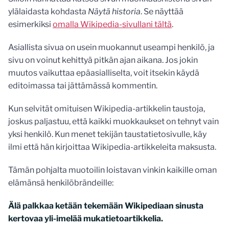
ylälaidasta kohdasta
Näytä historia
. Se näyttää
esimerkiksi
omalla Wikipedia-sivullani tältä
.
Asiallista sivua on usein muokannut useampi henkilö, ja
sivu on voinut kehittyä pitkän ajan aikana. Jos jokin
muutos vaikuttaa epäasialliselta, voit itsekin käydä
editoimassa tai jättämässä kommentin.
Kun selvität omituisen Wikipedia-artikkelin taustoja,
joskus paljastuu, että kaikki muokkaukset on tehnyt vain
yksi henkilö. Kun menet tekijän taustatietosivulle, käy
ilmi että hän kirjoittaa Wikipedia-artikkeleita maksusta.
Tämän pohjalta muotoilin loistavan vinkin kaikille oman
elämänsä henkilöbrändeille:
Älä palkkaa ketään tekemään Wikipediaan sinusta
kertovaa yli-imelää mukatietoartikkelia.