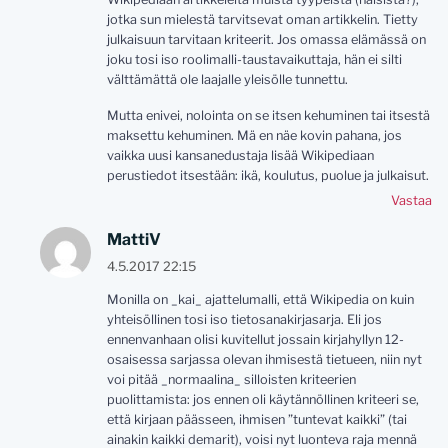
jotka sun mielestä tarvitsevat oman artikkelin. Tietty
julkaisuun tarvitaan kriteerit. Jos omassa elämässä on
joku tosi iso roolimalli-taustavaikuttaja, hän ei silti
välttämättä ole laajalle yleisölle tunnettu.
Mutta enivei, nolointa on se itsen kehuminen tai itsestä
maksettu kehuminen. Mä en näe kovin pahana, jos
vaikka uusi kansanedustaja lisää Wikipediaan
perustiedot itsestään: ikä, koulutus, puolue ja julkaisut.
Vastaa
MattiV
4.5.2017 22:15
Monilla on _kai_ ajattelumalli, että Wikipedia on kuin
yhteisöllinen tosi iso tietosanakirjasarja. Eli jos
ennenvanhaan olisi kuvitellut jossain kirjahyllyn 12-
osaisessa sarjassa olevan ihmisestä tietueen, niin nyt
voi pitää _normaalina_ silloisten kriteerien
puolittamista: jos ennen oli käytännöllinen kriteeri se,
että kirjaan päässeen, ihmisen ”tuntevat kaikki” (tai
ainakin kaikki demarit), voisi nyt luonteva raja mennä