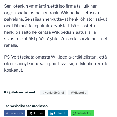
Sen jotenkin ymmärrän, että iso firma tai julkinen
organisaatio ostaa neutraalit Wikipedia-tietosivut
palveluna. Sen sijaan hehkuttavat henkilöhistoriasivut
ovat lähinnä facepalmin arvoisia. Lisäksi ostettu
henkilösisältö heikentää Wikipedian laatua, sillä
sivustolle pitäisi päästä yhteisön vertaisarvioinnilla, ei
rahalla.
PS. Voit tsekata omasta Wikipedia-artikkelistani, että
olen lisännyt sinne vain puuttuvat kirjat. Muuhun en ole
koskenut.
Kirjoituksen aiheet:
#Henkilöbrändi
#Wikipedia
Jaa sosiaalisessa mediassa:
Facebook
Twitter
LinkedIn
WhatsApp