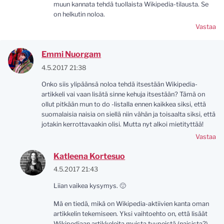
muun kannata tehdä tuollaista Wikipedia-tilausta. Se
on helkutin noloa.
Vastaa
Emmi Nuorgam
4.5.2017 21:38
Onko siis ylipäänsä noloa tehdä itsestään Wikipedia-
artikkeli vai vaan lisätä sinne kehuja itsestään? Tämä on
ollut pitkään mun to do -listalla ennen kaikkea siksi, että
suomalaisia naisia on siellä niin vähän ja toisaalta siksi, että
jotakin kerrottavaakin olisi. Mutta nyt alkoi mietityttää!
Vastaa
Katleena Kortesuo
4.5.2017 21:43
Liian vaikea kysymys. 🙂
Mä en tiedä, mikä on Wikipedia-aktiivien kanta oman
artikkelin tekemiseen. Yksi vaihtoehto on, että lisäät
Wikipediaan artikkeleita muista tyypeistä (naisista?),