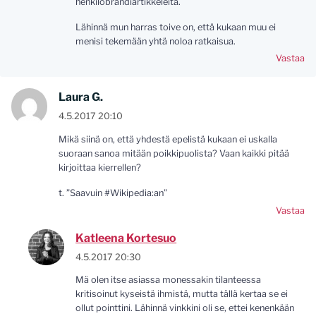
henkilöbrändiartikkeleita.
Lähinnä mun harras toive on, että kukaan muu ei
menisi tekemään yhtä noloa ratkaisua.
Vastaa
Laura G.
4.5.2017 20:10
Mikä siinä on, että yhdestä epelistä kukaan ei uskalla
suoraan sanoa mitään poikkipuolista? Vaan kaikki pitää
kirjoittaa kierrellen?
t. ”Saavuin #Wikipedia:an”
Vastaa
Katleena Kortesuo
4.5.2017 20:30
Mä olen itse asiassa monessakin tilanteessa
kritisoinut kyseistä ihmistä, mutta tällä kertaa se ei
ollut pointtini. Lähinnä vinkkini oli se, ettei kenenkään