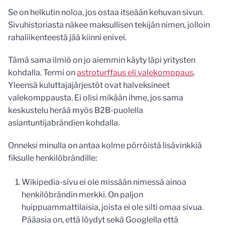
Se on helkutin noloa, jos ostaa itseään kehuvan sivun.
Sivuhistoriasta näkee maksullisen tekijän nimen, jolloin
rahaliikenteestä jää kiinni enivei.
Tämä sama ilmiö on jo aiemmin käyty läpi yritysten
kohdalla. Termi on
astroturffaus eli valekomppaus
.
Yleensä kuluttajajärjestöt ovat halveksineet
valekomppausta. Ei olisi mikään ihme, jos sama
keskustelu herää myös B2B-puolella
asiantuntijabrändien kohdalla.
Onneksi minulla on antaa kolme pörröistä lisävinkkiä
fiksulle henkilöbrändille:
Wikipedia-sivu ei ole missään nimessä ainoa
henkilöbrändin merkki. On paljon
huippuammattilaisia, joista ei ole silti omaa sivua.
Pääasia on, että löydyt sekä Googlella että