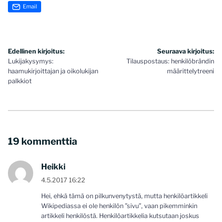
Email
Artikkelien
Edellinen kirjoitus:
Seuraava kirjoitus:
Lukijakysymys:
Tilauspostaus: henkilöbrändin
selaus
haamukirjoittajan ja oikolukijan
määrittelytreeni
palkkiot
19 kommenttia
Heikki
4.5.2017 16:22
Hei, ehkä tämä on pilkunvenytystä, mutta henkilöartikkeli
Wikipediassa ei ole henkilön ”sivu”, vaan pikemminkin
artikkeli henkilöstä. Henkilöartikkelia kutsutaan joskus