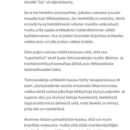
nimellä ”bio” eli elämänkerta.
Se ei ole henkilön ansioluettelo, julkaise ceeveesi jossain
muualla kuin Wikipediassa. Jos henkilöllä on ansioita, niistä
on kyllä hyvä tietolähteisiin viitaten mainita valikoidusti,
mutta yritä saada artikkelista mahdollisimman vähän
luettelomainen. Itse ei pitäisi itsestään kirjoittaa artikkelia,
vaikka asia voi olla joskus vaikea todeta.
Olen paljon samaa mieltä kanssasi siitä, että nuo
”superlatiivit” eivät kuulu tietosanakirjan tyyliin. Mainos- ja
markkinointityyli kannattaa jättää pois Wikipediasta
neutraalisuuden takia.
Tietosanakirja-artikkeliin kuuluu tietty tasapainoisuus eli
esim. yksityiselämän asioita ei kannata liikaa korostaa,
vaikka niistä sattaa julksituja lehtijuttuja löytyä paljonkin. Ja
superia olisi, jos löytyisi tietoja itsenäisistä, henkilöstä
riippumattomista lähteistä siitä, mitä henkilö on tehnyt,
jotta hän on merkittävä.
Avoimen tiedon periaatteisiin kuuluu, että voi myös
kirjoittaa maksusta, mutta siitä pitää mainita käyttäjän