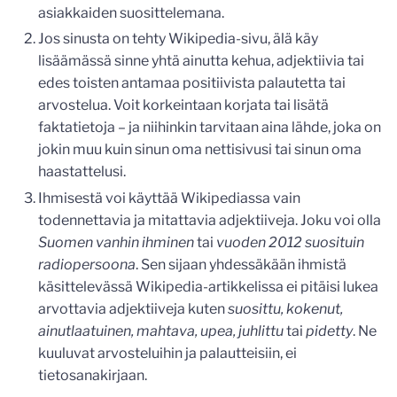
asiakkaiden suosittelemana.
Jos sinusta on tehty Wikipedia-sivu, älä käy
lisäämässä sinne yhtä ainutta kehua, adjektiivia tai
edes toisten antamaa positiivista palautetta tai
arvostelua. Voit korkeintaan korjata tai lisätä
faktatietoja – ja niihinkin tarvitaan aina lähde, joka on
jokin muu kuin sinun oma nettisivusi tai sinun oma
haastattelusi.
Ihmisestä voi käyttää Wikipediassa vain
todennettavia ja mitattavia adjektiiveja. Joku voi olla
Suomen vanhin ihminen
tai
vuoden 2012 suosituin
radiopersoona
. Sen sijaan yhdessäkään ihmistä
käsittelevässä Wikipedia-artikkelissa ei pitäisi lukea
arvottavia adjektiiveja kuten
suosittu, kokenut,
ainutlaatuinen, mahtava, upea, juhlittu
tai
pidetty
. Ne
kuuluvat arvosteluihin ja palautteisiin, ei
tietosanakirjaan.