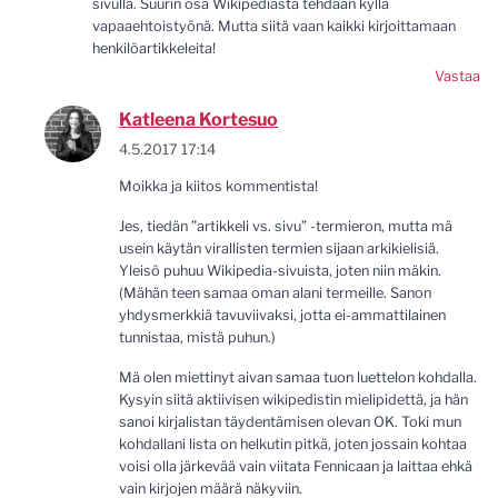
sivulla. Suurin osa Wikipediasta tehdään kyllä
vapaaehtoistyönä. Mutta siitä vaan kaikki kirjoittamaan
henkilöartikkeleita!
Vastaa
Katleena Kortesuo
4.5.2017 17:14
Moikka ja kiitos kommentista!
Jes, tiedän ”artikkeli vs. sivu” -termieron, mutta mä
usein käytän virallisten termien sijaan arkikielisiä.
Yleisö puhuu Wikipedia-sivuista, joten niin mäkin.
(Mähän teen samaa oman alani termeille. Sanon
yhdysmerkkiä tavuviivaksi, jotta ei-ammattilainen
tunnistaa, mistä puhun.)
Mä olen miettinyt aivan samaa tuon luettelon kohdalla.
Kysyin siitä aktiivisen wikipedistin mielipidettä, ja hän
sanoi kirjalistan täydentämisen olevan OK. Toki mun
kohdallani lista on helkutin pitkä, joten jossain kohtaa
voisi olla järkevää vain viitata Fennicaan ja laittaa ehkä
vain kirjojen määrä näkyviin.