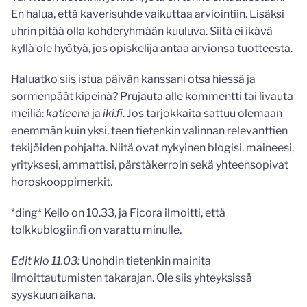
En halua, että kaverisuhde vaikuttaa arviointiin. Lisäksi
uhrin pitää olla kohderyhmään kuuluva. Siitä ei ikävä
kyllä ole hyötyä, jos opiskelija antaa arvionsa tuotteesta.
Haluatko siis istua päivän kanssani otsa hiessä ja
sormenpäät kipeinä? Prujauta alle kommentti tai livauta
meiliä:
katleena
ja
iki.fi
. Jos tarjokkaita sattuu olemaan
enemmän kuin yksi, teen tietenkin valinnan relevanttien
tekijöiden pohjalta. Niitä ovat nykyinen blogisi, maineesi,
yrityksesi, ammattisi, pärstäkerroin sekä yhteensopivat
horoskooppimerkit.
*ding* Kello on 10.33, ja Ficora ilmoitti, että
tolkkublogiin.fi on varattu minulle.
Edit klo 11.03:
Unohdin tietenkin mainita
ilmoittautumisten takarajan. Ole siis yhteyksissä
syyskuun aikana.