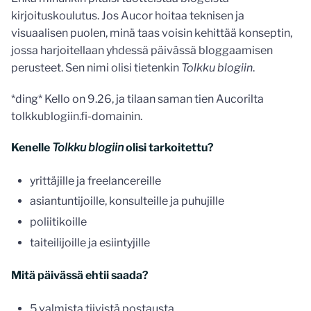
kirjoituskoulutus. Jos Aucor hoitaa teknisen ja
visuaalisen puolen, minä taas voisin kehittää konseptin,
jossa harjoitellaan yhdessä päivässä bloggaamisen
perusteet. Sen nimi olisi tietenkin
Tolkku blogiin
.
*ding* Kello on 9.26, ja tilaan saman tien Aucorilta
tolkkublogiin.fi-domainin.
Kenelle
Tolkku blogiin
olisi tarkoitettu?
yrittäjille ja freelancereille
asiantuntijoille, konsulteille ja puhujille
poliitikoille
taiteilijoille ja esiintyjille
Mitä päivässä ehtii saada?
5 valmista tiivistä postausta