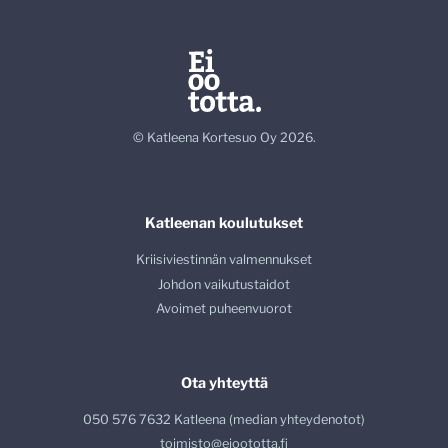
© Katleena Kortesuo Oy 2026.
Katleenan koulutukset
Kriisiviestinnän valmennukset
Johdon vaikutustaidot
Avoimet puheenvuorot
Ota yhteyttä
050 576 7632 Katleena (median yhteydenotot)
toimisto@eioototta.fi