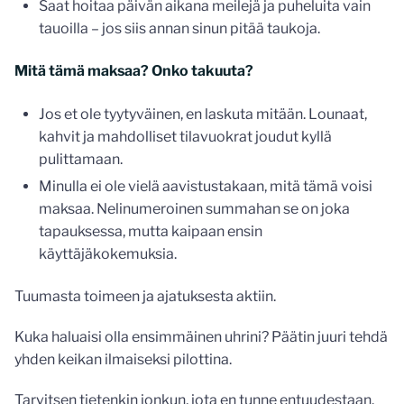
Saat hoitaa päivän aikana meilejä ja puheluita vain
tauoilla – jos siis annan sinun pitää taukoja.
Mitä tämä maksaa? Onko takuuta?
Jos et ole tyytyväinen, en laskuta mitään. Lounaat,
kahvit ja mahdolliset tilavuokrat joudut kyllä
pulittamaan.
Minulla ei ole vielä aavistustakaan, mitä tämä voisi
maksaa. Nelinumeroinen summahan se on joka
tapauksessa, mutta kaipaan ensin
käyttäjäkokemuksia.
Tuumasta toimeen ja ajatuksesta aktiin.
Kuka haluaisi olla ensimmäinen uhrini? Päätin juuri tehdä
yhden keikan ilmaiseksi pilottina.
Tarvitsen tietenkin jonkun, jota en tunne entuudestaan.