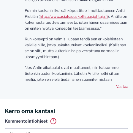
Poimin koekaniiniksi sähköpostitse ilmoittautuneen Antti
Pietilän (
http://www.asiakasuskollisuusjohtaja.fi
). Antilla on
kokemusta tuotteistamisesta, joten hänen osaamisestaan
on eniten hyötyä konseptin testaamisessa.*
Kun konsepti on valmis, lupaan tehdä sen erikoishintaan
kaikille niille, jotka uskaltautuivat koekaniineiksi. (Kallishan
se on silti, mutta kuitenkin halpa verrattuna normaaliin
ulosmyyntihintaan.)
*Jos Antin aikataulut ovat muuttuneet, niin katsomme
tietenkin uuden koekaniinin. Lähetin Antille hetki sitten
meiliä, joten en vielä tiedä hänen suunnitelmistaan.
Vastaa
Kerro oma kantasi
Kommentointiohjeet
?
Tässä blogissa saa kommentoida omalla nimellä tai minun
tunnistamallani nimimerkillä. Vaadin myös kunnollisen