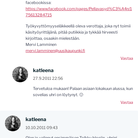
facebookissa:
https://www.facebook.com/pages/Pellavasyd%C3%A4n/1
75613284715
Työkyvyttömyyseläkkeellä oleva verottaja, joka nyt toimii
käsityöyrittäjänä, pitää putiikkia ja tykkää hirveesti
kirjoittaa, osaakin mielestään.
Mervi Lamminen
mervi.lamminen@uusikaupunki.fi
Vastaa
katleena
27.9.2011 22:56
Tervetuloa mukaan! Palaan asiaan lokakuun alussa, kun
sovelias uhri on löytynyt. 🙂
Vastaa
katleena
10.10.2011 09:43
Olen jo valinnut ensimmäisen Tolkku blogiin -uhrini.