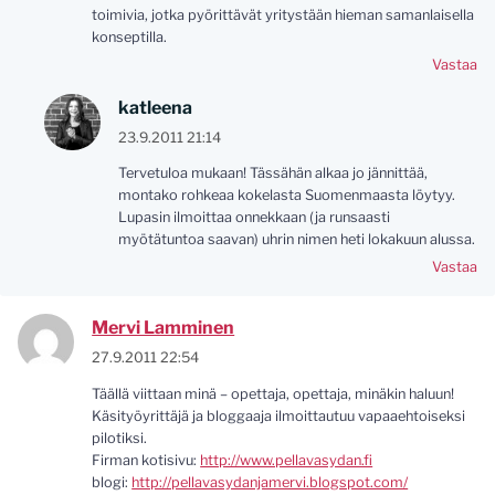
toimivia, jotka pyörittävät yritystään hieman samanlaisella
konseptilla.
Vastaa
katleena
23.9.2011 21:14
Tervetuloa mukaan! Tässähän alkaa jo jännittää,
montako rohkeaa kokelasta Suomenmaasta löytyy.
Lupasin ilmoittaa onnekkaan (ja runsaasti
myötätuntoa saavan) uhrin nimen heti lokakuun alussa.
Vastaa
Mervi Lamminen
27.9.2011 22:54
Täällä viittaan minä – opettaja, opettaja, minäkin haluun!
Käsityöyrittäjä ja bloggaaja ilmoittautuu vapaaehtoiseksi
pilotiksi.
Firman kotisivu:
http://www.pellavasydan.fi
blogi:
http://pellavasydanjamervi.blogspot.com/