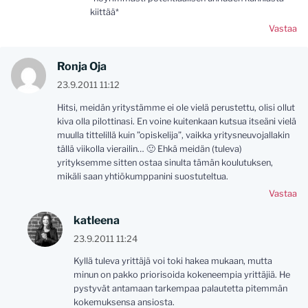
kiittää*
Vastaa
Ronja Oja
23.9.2011 11:12
Hitsi, meidän yritystämme ei ole vielä perustettu, olisi ollut
kiva olla pilottinasi. En voine kuitenkaan kutsua itseäni vielä
muulla tittelillä kuin ”opiskelija”, vaikka yritysneuvojallakin
tällä viikolla vierailin… 🙂 Ehkä meidän (tuleva)
yrityksemme sitten ostaa sinulta tämän koulutuksen,
mikäli saan yhtiökumppanini suostuteltua.
Vastaa
katleena
23.9.2011 11:24
Kyllä tuleva yrittäjä voi toki hakea mukaan, mutta
minun on pakko priorisoida kokeneempia yrittäjiä. He
pystyvät antamaan tarkempaa palautetta pitemmän
kokemuksensa ansiosta.