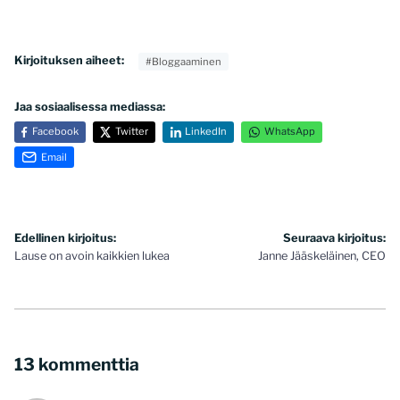
Kirjoituksen aiheet:
#Bloggaaminen
Jaa sosiaalisessa mediassa:
Facebook
Twitter
LinkedIn
WhatsApp
Email
Artikkelien
Edellinen kirjoitus:
Seuraava kirjoitus:
Lause on avoin kaikkien lukea
Janne Jääskeläinen, CEO
selaus
13 kommenttia