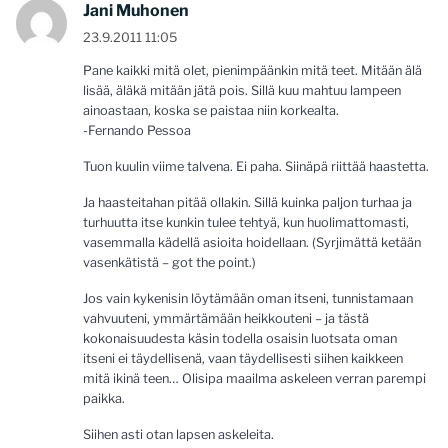
Jani Muhonen
23.9.2011 11:05
Pane kaikki mitä olet, pienimpäänkin mitä teet. Mitään älä
lisää, äläkä mitään jätä pois. Sillä kuu mahtuu lampeen
ainoastaan, koska se paistaa niin korkealta.
-Fernando Pessoa
Tuon kuulin viime talvena. Ei paha. Siinäpä riittää haastetta.
Ja haasteitahan pitää ollakin. Sillä kuinka paljon turhaa ja
turhuutta itse kunkin tulee tehtyä, kun huolimattomasti,
vasemmalla kädellä asioita hoidellaan. (Syrjimättä ketään
vasenkätistä – got the point.)
Jos vain kykenisin löytämään oman itseni, tunnistamaan
vahvuuteni, ymmärtämään heikkouteni – ja tästä
kokonaisuudesta käsin todella osaisin luotsata oman
itseni ei täydellisenä, vaan täydellisesti siihen kaikkeen
mitä ikinä teen… Olisipa maailma askeleen verran parempi
paikka.
Siihen asti otan lapsen askeleita.