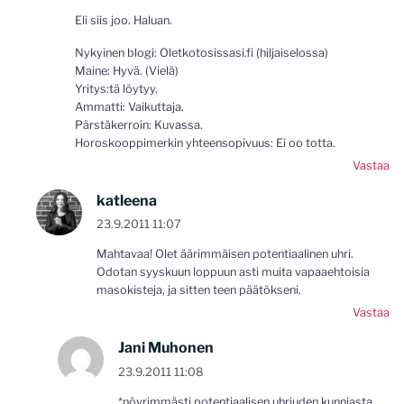
Eli siis joo. Haluan.
Nykyinen blogi: Oletkotosissasi.fi (hiljaiselossa)
Maine: Hyvä. (Vielä)
Yritys:tä löytyy.
Ammatti: Vaikuttaja.
Pärstäkerroin: Kuvassa.
Horoskooppimerkin yhteensopivuus: Ei oo totta.
Vastaa
katleena
23.9.2011 11:07
Mahtavaa! Olet äärimmäisen potentiaalinen uhri.
Odotan syyskuun loppuun asti muita vapaaehtoisia
masokisteja, ja sitten teen päätökseni.
Vastaa
Jani Muhonen
23.9.2011 11:08
*nöyrimmästi potentiaalisen uhriuden kunniasta