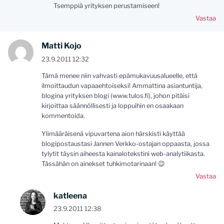
Tsemppiä yrityksen perustamiseen!
Vastaa
Matti Kojo
23.9.2011 12:32
Tämä menee niin vahvasti epämukavuusalueelle, että
ilmoittaudun vapaaehtoiseksi! Ammattina asiantuntija,
blogina yrityksen blogi (www.tulos.fi), johon pitäisi
kirjoittaa säännöllisesti ja loppuihin en osaakaan
kommentoida.
Ylimääräisenä vipuvartena aion härskisti käyttää
blogipostaustasi Jannen Verkko-ostajan oppaasta, jossa
tylytit täysin aiheesta kainalotekstini web-analytiikasta.
Tässähän on ainekset tuhkimotarinaan! 😉
Vastaa
katleena
23.9.2011 12:38