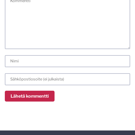
meiliosoitteen. Minua ja mielipiteitäni saa ilman muuta
kritisoida. Muistathan silti hyvät tavat. Karsin jo etukäteen
kaikki alatyyliset kommentit, mainokset sekä tietenkin
laittomat sisällöt. Mitä perustellummin asiasi esität, sitä
varmemmin se tulee huomioiduksi.