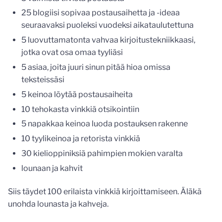
25 blogiisi sopivaa postausaihetta ja -ideaa
seuraavaksi puoleksi vuodeksi aikataulutettuna
5 luovuttamatonta vahvaa kirjoitustekniikkaasi,
jotka ovat osa omaa tyyliäsi
5 asiaa, joita juuri sinun pitää hioa omissa
teksteissäsi
5 keinoa löytää postausaiheita
10 tehokasta vinkkiä otsikointiin
5 napakkaa keinoa luoda postauksen rakenne
10 tyylikeinoa ja retorista vinkkiä
30 kielioppiniksiä pahimpien mokien varalta
lounaan ja kahvit
Siis täydet 100 erilaista vinkkiä kirjoittamiseen. Äläkä
unohda lounasta ja kahveja.