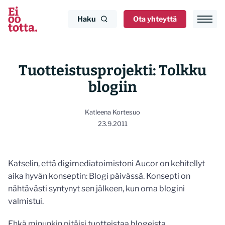
Siirry
sisältöön
Haku
Ota yhteyttä
Tuotteistusprojekti: Tolkku
blogiin
Katleena Kortesuo
23.9.2011
Katselin, että digimediatoimistoni Aucor on kehitellyt
aika hyvän konseptin: Blogi päivässä. Konsepti on
nähtävästi syntynyt sen jälkeen, kun oma blogini
valmistui.
Ehkä minunkin pitäisi tuotteistaa blogeista