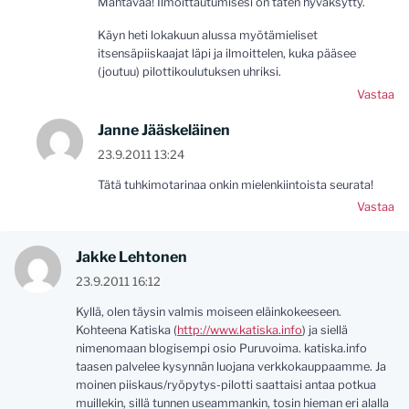
Mahtavaa! Ilmoittautumisesi on täten hyväksytty.
Käyn heti lokakuun alussa myötämieliset
itsensäpiiskaajat läpi ja ilmoittelen, kuka pääsee
(joutuu) pilottikoulutuksen uhriksi.
Vastaa
Janne Jääskeläinen
23.9.2011 13:24
Tätä tuhkimotarinaa onkin mielenkiintoista seurata!
Vastaa
Jakke Lehtonen
23.9.2011 16:12
Kyllä, olen täysin valmis moiseen eläinkokeeseen.
Kohteena Katiska (
http://www.katiska.info
) ja siellä
nimenomaan blogisempi osio Puruvoima. katiska.info
taasen palvelee kysynnän luojana verkkokauppaamme. Ja
moinen piiskaus/ryöpytys-pilotti saattaisi antaa potkua
muillekin, sillä tunnen useammankin, tosin hieman eri alalla