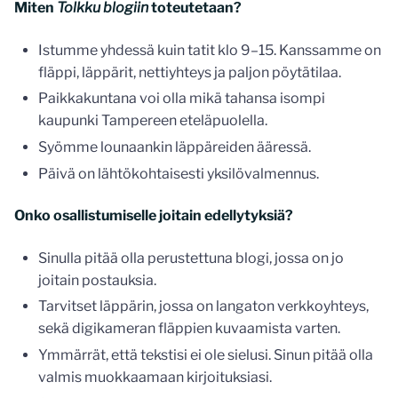
Miten
Tolkku blogiin
toteutetaan?
Istumme yhdessä kuin tatit klo 9–15. Kanssamme on
fläppi, läppärit, nettiyhteys ja paljon pöytätilaa.
Paikkakuntana voi olla mikä tahansa isompi
kaupunki Tampereen eteläpuolella.
Syömme lounaankin läppäreiden ääressä.
Päivä on lähtökohtaisesti yksilövalmennus.
Onko osallistumiselle joitain edellytyksiä?
Sinulla pitää olla perustettuna blogi, jossa on jo
joitain postauksia.
Tarvitset läppärin, jossa on langaton verkkoyhteys,
sekä digikameran fläppien kuvaamista varten.
Ymmärrät, että tekstisi ei ole sielusi. Sinun pitää olla
valmis muokkaamaan kirjoituksiasi.