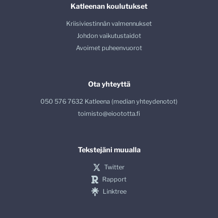
Katleenan koulutukset
Kriisiviestinnän valmennukset
Johdon vaikutustaidot
Avoimet puheenvuorot
Ota yhteyttä
050 576 7632 Katleena (median yhteydenotot)
toimisto@eioototta.fi
Tekstejäni muualla
Twitter
Rapport
Linktree