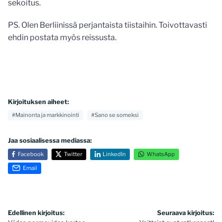
sekoitus.
PS. Olen Berliinissä perjantaista tiistaihin. Toivottavasti
ehdin postata myös reissusta.
Kirjoituksen aiheet:
#Mainonta ja markkinointi
#Sano se someksi
Jaa sosiaalisessa mediassa:
Facebook
Twitter
LinkedIn
WhatsApp
Email
Artikkelien
Edellinen kirjoitus:
Seuraava kirjoitus: