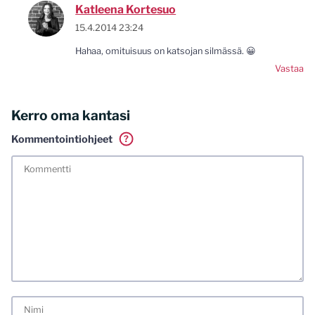
Katleena Kortesuo
15.4.2014 23:24
Hahaa, omituisuus on katsojan silmässä. 😀
Vastaa
Kerro oma kantasi
Kommentointiohjeet
?
Tässä blogissa saa kommentoida omalla nimellä tai minun
tunnistamallani nimimerkillä. Vaadin myös kunnollisen
meiliosoitteen. Minua ja mielipiteitäni saa ilman muuta
kritisoida. Muistathan silti hyvät tavat. Karsin jo etukäteen
kaikki alatyyliset kommentit, mainokset sekä tietenkin
laittomat sisällöt. Mitä perustellummin asiasi esität, sitä
varmemmin se tulee huomioiduksi.