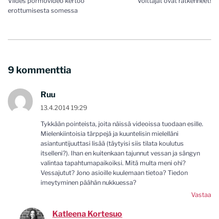
Viides pormovideo kertoo
Voittajat ovat ratkenneet!
selaus
erottumisesta somessa
9 kommenttia
Ruu
13.4.2014 19:29
Tykkään pointeista, joita näissä videoissa tuodaan esille.
Mielenkiintoisia tärppejä ja kuuntelisin mielelläni
asiantuntijuuttasi lisää (täytyisi siis tilata koulutus
itselleni?). Ihan en kuitenkaan tajunnut vessan ja sängyn
valintaa tapahtumapaikoiksi. Mitä multa meni ohi?
Vessajutut? Jono asioille kuulemaan tietoa? Tiedon
imeytyminen päähän nukkuessa?
Vastaa
Katleena Kortesuo