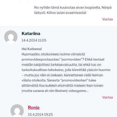
No nythän tämä kuulostaa aivan loogiselta. Niinpä
tietysti. Kiitos asian avaamisesta!
Vastaa
Katariina
14.4.2014 11:05
Hei Katleena!
Huomaatko otsikoineesi kolme viimeistä
promovideopostaustasi ”pormovideo”? Ehkä testaat
meidän lukijoittesi tarkkaavaisuutta, tai ehkä tuo on
tarkoituksellinen tehokeino, jolla kiinnittää yleisön huomio
– mutta jos näin ei olekaan, kannattanee vielä hieman
viilata otsikoita. Sanasta ”promovideohan” tulee
eittämättä itse kullekin etsimättä mieleen ihan toinen
(mutta sanana ah niin likeinen) videogenre…
Vastaa
Ronja
15.4.2014 19:25