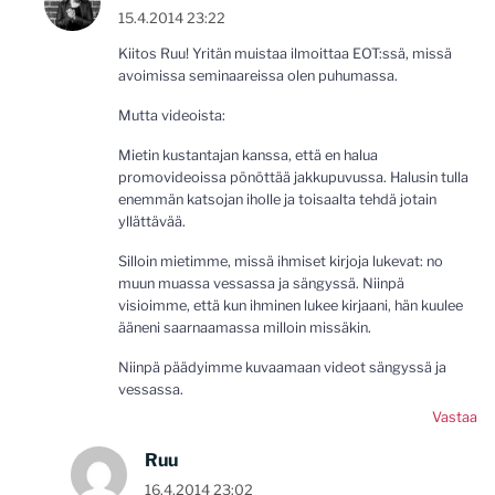
15.4.2014 23:22
Kiitos Ruu! Yritän muistaa ilmoittaa EOT:ssä, missä
avoimissa seminaareissa olen puhumassa.
Mutta videoista:
Mietin kustantajan kanssa, että en halua
promovideoissa pönöttää jakkupuvussa. Halusin tulla
enemmän katsojan iholle ja toisaalta tehdä jotain
yllättävää.
Silloin mietimme, missä ihmiset kirjoja lukevat: no
muun muassa vessassa ja sängyssä. Niinpä
visioimme, että kun ihminen lukee kirjaani, hän kuulee
ääneni saarnaamassa milloin missäkin.
Niinpä päädyimme kuvaamaan videot sängyssä ja
vessassa.
Vastaa
Ruu
16.4.2014 23:02