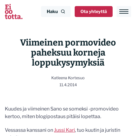
Siirry
sisältöön
Haku
Ota yhteyttä
Viimeinen pormovideo
paheksuu korneja
loppukysymyksiä
Katleena Kortesuo
11.4.2014
Kuudes ja viimeinen Sano se someksi -promovideo
kertoo, miten blogipostaus pitäisi lopettaa.
Vessassa kanssani on
Jussi Kari
, tuo kuutin ja juristin