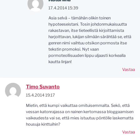
17.4.2014 15:39
Asia selvä – tämähän olikin toinen
hypoteeseistani. Tosin johdonmukaisuutta
rakastavan, itse tieteellistä kirjoittamista
harjoittavan, lukijan silmään särähtää se, että
genren nimi vaihtuu otsikon pormosta itse
tekstin promoksi. Nyt vaan
pormoteollisuuden lippu uljaasti korkealla
kautta linjan!
Vastaa
Timo Suvanto
15.4.2014 19:17
Mietin, että kumpi vaikuttaa omituisemmalta. Sekö, että
vessan katonrajassa on nainen kertomassa bloggaamisen
vaikeudesta vai se, että mies istuutuu pöntölle laskematta
housuja kinttuihin?
Vastaa