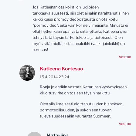
Jos Katleenan otsikointi on lukijoiden
tarkkaavaisuustesti, niin olet ainakin narahtanut siihen:
kaikki kuusi promovideopostausta on otsikoitu
”pormovideo”, eikä vain kolme viimeisintä. Minusta ei
ollut hetkenkään epäilystä siitä, etteikö Katleena olisi
tehnyt tätä täysin tarkoituksella ja tietoisesti. Olen
myös sitä mieltä, että sanaleikki (vai kirjainleikki) on
nerokas!
Vastaa
Katleena Kortesuo
15.4.2014 23:24
Ronja jo ehtikin vastata Katariinan kysymykseen:
kirjoitusvirhe on tosiaan täysin harkittu.
Olen siis ilmeisesti aloittanut uuden bisneksen,
pormoteollisuuden, ja uskon sen tuovan
tulevaisuudessakin vaurautta Suomeen.
Vastaa
Katariina