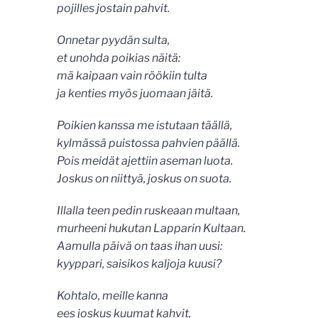
pojilles jostain pahvit.
Onnetar pyydän sulta,
et unohda poikias näitä:
mä kaipaan vain röökiin tulta
ja kenties myös juomaan jäitä.
Poikien kanssa me istutaan täällä,
kylmässä puistossa pahvien päällä.
Pois meidät ajettiin aseman luota.
Joskus on niittyä, joskus on suota.
Illalla teen pedin ruskeaan multaan,
murheeni hukutan Lapparin Kultaan.
Aamulla päivä on taas ihan uusi:
kyyppari, saisikos kaljoja kuusi?
Kohtalo, meille kanna
ees joskus kuumat kahvit,