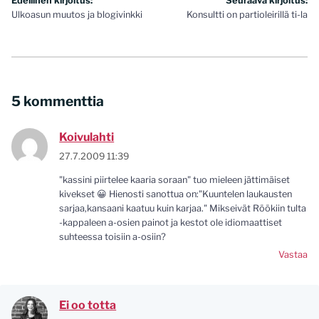
Artikkelien
Edellinen kirjoitus:
Seuraava kirjoitus:
Ulkoasun muutos ja blogivinkki
Konsultti on partioleirillä ti-la
selaus
5 kommenttia
Koivulahti
27.7.2009 11:39
"kassini piirtelee kaaria soraan" tuo mieleen jättimäiset
kivekset 😀 Hienosti sanottua on:"Kuuntelen laukausten
sarjaa,kansaani kaatuu kuin karjaa." Mikseivät Röökiin tulta
-kappaleen a-osien painot ja kestot ole idiomaattiset
suhteessa toisiin a-osiin?
Vastaa
Ei oo totta