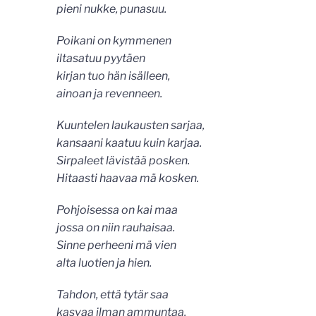
pieni nukke, punasuu.
Poikani on kymmenen
iltasatuu pyytäen
kirjan tuo hän isälleen,
ainoan ja revenneen.
Kuuntelen laukausten sarjaa,
kansaani kaatuu kuin karjaa.
Sirpaleet lävistää posken.
Hitaasti haavaa mä kosken.
Pohjoisessa on kai maa
jossa on niin rauhaisaa.
Sinne perheeni mä vien
alta luotien ja hien.
Tahdon, että tytär saa
kasvaa ilman ammuntaa.