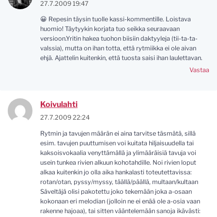
27.7.2009 19:47
😀 Repesin täysin tuolle kassi-kommentille. Loistava
huomio! Täytyykin korjata tuo seikka seuraavaan
versioon.Yritin hakea tuohon biisiin daktyyleja (tii-ta-ta-
valssia), mutta on ihan totta, että rytmiikka ei ole aivan
ehjä. Ajattelin kuitenkin, että tuosta saisi ihan laulettavan.
Vastaa
Koivulahti
27.7.2009 22:24
Rytmin ja tavujen määrän ei aina tarvitse täsmätä, sillä
esim. tavujen puuttumisen voi kuitata hiljaisuudella tai
kaksoisvokaalia venyttämällä ja ylimääräisiä tavuja voi
usein tunkea rivien alkuun kohotahdille. Noi rivien loput
alkaa kuitenkin jo olla aika hankalasti toteutettavissa:
rotan/otan, pyssy/myssy, täällä/päällä, multaan/kultaan
Säveltäjä olisi pakotettu joko tekemään joka a-osaan
kokonaan eri melodian (jolloin ne ei enää ole a-osia vaan
rakenne hajoaa), tai sitten vääntelemään sanoja ikävästi: