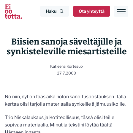
Siirry
sisältöön
Haku
Ota yhteyttä
Biisien sanoja säveltäjille ja
synkisteleville miesartisteille
Katleena Kortesuo
27.7.2009
No niin, nyt on taas aika nolon sanoituspostauksen. Tällä
kertaa olisi tarjolla materiaalia synkeille äijämuusikoille.
Trio Niskalaukaus ja Kotiteollisuus, tässä olisi teille
sopivaa materiaalia. Minut ja tekstini löytää täältä
Hämeenlinnasta.