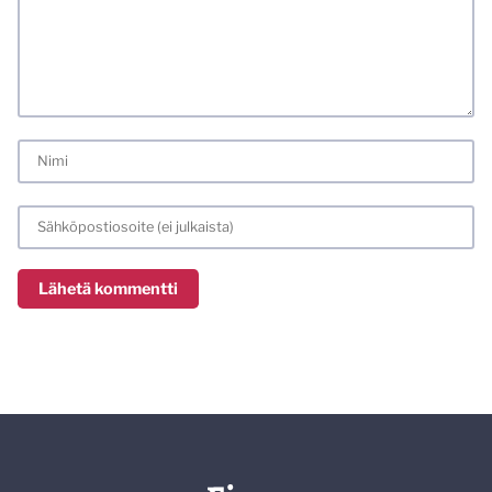
laittomat sisällöt. Mitä perustellummin asiasi esität, sitä
varmemmin se tulee huomioiduksi.