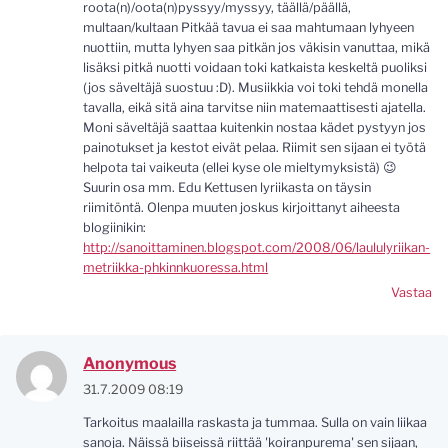
roota(n)/oota(n)pyssyy/myssyy, täällä/päällä,
multaan/kultaan Pitkää tavua ei saa mahtumaan lyhyeen
nuottiin, mutta lyhyen saa pitkän jos väkisin vanuttaa, mikä
lisäksi pitkä nuotti voidaan toki katkaista keskeltä puoliksi
(jos säveltäjä suostuu :D). Musiikkia voi toki tehdä monella
tavalla, eikä sitä aina tarvitse niin matemaattisesti ajatella.
Moni säveltäjä saattaa kuitenkin nostaa kädet pystyyn jos
painotukset ja kestot eivät pelaa. Riimit sen sijaan ei työtä
helpota tai vaikeuta (ellei kyse ole mieltymyksistä) 😉
Suurin osa mm. Edu Kettusen lyriikasta on täysin
riimitöntä. Olenpa muuten joskus kirjoittanyt aiheesta
blogiinikin:
http://sanoittaminen.blogspot.com/2008/06/laululyriikan-
metriikka-phkinnkuoressa.html
Vastaa
Anonymous
31.7.2009 08:19
Tarkoitus maalailla raskasta ja tummaa. Sulla on vain liikaa
sanoja. Näissä biiseissä riittää 'koiranpurema' sen sijaan,