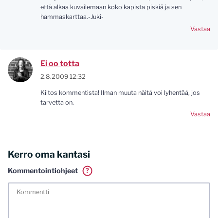
että alkaa kuvailemaan koko kapista piskiä ja sen
hammaskarttaa.-Juki-
Vastaa
Ei oo totta
2.8.2009 12:32
Kiitos kommentista! Ilman muuta näitä voi lyhentää, jos
tarvetta on.
Vastaa
Kerro oma kantasi
Kommentointiohjeet
?
Tässä blogissa saa kommentoida omalla nimellä tai minun
tunnistamallani nimimerkillä. Vaadin myös kunnollisen
meiliosoitteen. Minua ja mielipiteitäni saa ilman muuta
kritisoida. Muistathan silti hyvät tavat. Karsin jo etukäteen
kaikki alatyyliset kommentit, mainokset sekä tietenkin