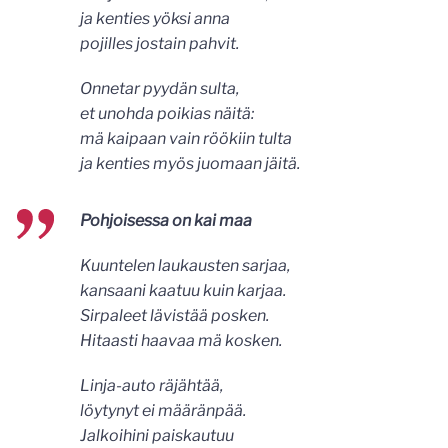
ja kenties yöksi anna
pojilles jostain pahvit.
Onnetar pyydän sulta,
et unohda poikias näitä:
mä kaipaan vain röökiin tulta
ja kenties myös juomaan jäitä.
Pohjoisessa on kai maa
Kuuntelen laukausten sarjaa,
kansaani kaatuu kuin karjaa.
Sirpaleet lävistää posken.
Hitaasti haavaa mä kosken.
Linja-auto räjähtää,
löytynyt ei määränpää.
Jalkoihini paiskautuu