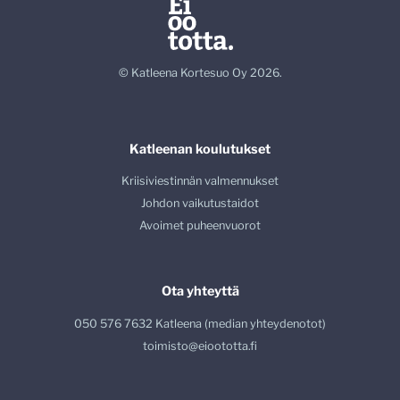
© Katleena Kortesuo Oy 2026.
Katleenan koulutukset
Kriisiviestinnän valmennukset
Johdon vaikutustaidot
Avoimet puheenvuorot
Ota yhteyttä
050 576 7632 Katleena (median yhteydenotot)
toimisto@eioototta.fi