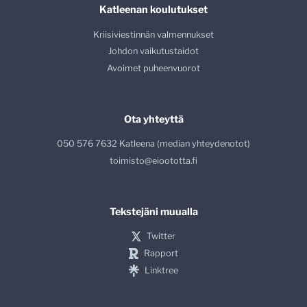
Katleenan koulutukset
Kriisiviestinnän valmennukset
Johdon vaikutustaidot
Avoimet puheenvuorot
Ota yhteyttä
050 576 7632 Katleena (median yhteydenotot)
toimisto@eioototta.fi
Tekstejäni muualla
Twitter
Rapport
Linktree