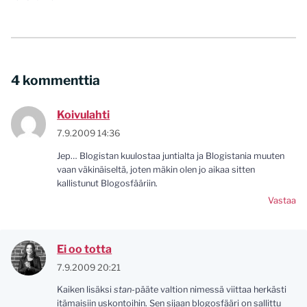
4 kommenttia
Koivulahti
7.9.2009 14:36
Jep… Blogistan kuulostaa juntialta ja Blogistania muuten
vaan väkinäiseltä, joten mäkin olen jo aikaa sitten
kallistunut Blogosfääriin.
Vastaa
Ei oo totta
7.9.2009 20:21
Kaiken lisäksi
stan
-pääte valtion nimessä viittaa herkästi
itämaisiin uskontoihin. Sen sijaan blogosfääri on sallittu