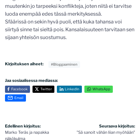
muutenkin jo tarpeeksi konflikteja, joten niitä ei tarvitse
luoda enempää edes tässä merkityksessä.
Sfäärissä on sekin hyvä puoli, että kuka tahansa voi
siirtyä sinne tai sieltä pois. Kansalaisuuteen tarvitaan sen
sijaan yhteisön suostumus.
Kirjoituksen aiheet:
#Bloggaaminen
Jaa sosiaalisessa mediassa:
Facebook
Twitter
LinkedIn
WhatsApp
Email
Artikkelien
Edellinen kirjoitus:
Seuraava kirjoitus:
Marko Teräs ja napakka
"Sä sanoit vähän liian myöhään"
selaus
näkökulma