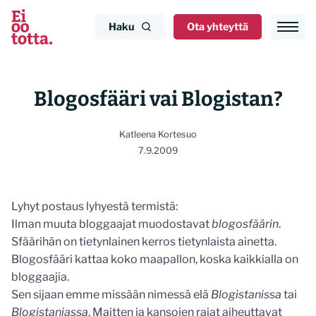
Siirry
sisältöön
Haku
Ota yhteyttä
Blogosfääri vai Blogistan?
Katleena Kortesuo
7.9.2009
Lyhyt postaus lyhyestä termistä:
Ilman muuta bloggaajat muodostavat
blogosfäärin
.
Sfäärihän on tietynlainen kerros tietynlaista ainetta.
Blogosfääri kattaa koko maapallon, koska kaikkialla on
bloggaajia.
Sen sijaan emme missään nimessä elä
Blogistanissa
tai
Blogistaniassa
. Maitten ja kansojen rajat aiheuttavat