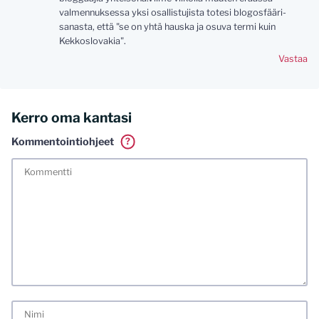
valmennuksessa yksi osallistujista totesi blogosfääri-
sanasta, että "se on yhtä hauska ja osuva termi kuin
Kekkoslovakia".
Vastaa
Kerro oma kantasi
Kommentointiohjeet
?
Tässä blogissa saa kommentoida omalla nimellä tai minun
tunnistamallani nimimerkillä. Vaadin myös kunnollisen
meiliosoitteen. Minua ja mielipiteitäni saa ilman muuta
kritisoida. Muistathan silti hyvät tavat. Karsin jo etukäteen
kaikki alatyyliset kommentit, mainokset sekä tietenkin
laittomat sisällöt. Mitä perustellummin asiasi esität, sitä
varmemmin se tulee huomioiduksi.