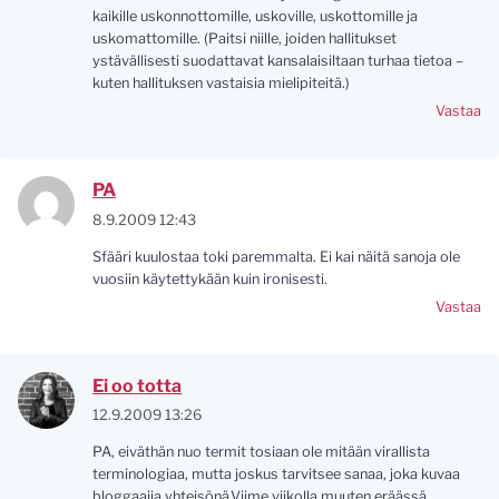
kaikille uskonnottomille, uskoville, uskottomille ja
uskomattomille. (Paitsi niille, joiden hallitukset
ystävällisesti suodattavat kansalaisiltaan turhaa tietoa –
kuten hallituksen vastaisia mielipiteitä.)
Vastaa
PA
8.9.2009 12:43
Sfääri kuulostaa toki paremmalta. Ei kai näitä sanoja ole
vuosiin käytettykään kuin ironisesti.
Vastaa
Ei oo totta
12.9.2009 13:26
PA, eiväthän nuo termit tosiaan ole mitään virallista
terminologiaa, mutta joskus tarvitsee sanaa, joka kuvaa
bloggaajia yhteisönä.Viime viikolla muuten eräässä