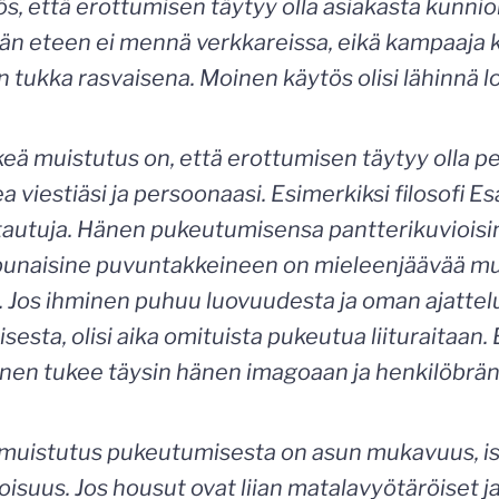
s, että erottumisen täytyy olla asiakasta kunnio
n eteen ei mennä verkkareissa, eikä kampaaja 
n tukka rasvaisena. Moinen käytös olisi lähinnä 
keä muistutus on, että erottumisen täytyy olla p
a viestiäsi ja persoonaasi. Esimerkiksi filosofi E
ttautuja. Hänen pukeutumisensa pantterikuviois
punaisine puvuntakkeineen on mieleenjäävää m
. Jos ihminen puhuu luovuudesta ja oman ajattel
esta, olisi aika omituista pukeutua liituraitaan.
en tukee täysin hänen imagoaan ja henkilöbrän
muistutus pukeutumisesta on asun mukavuus, is
isuus. Jos housut ovat liian matalavyötäröiset ja 