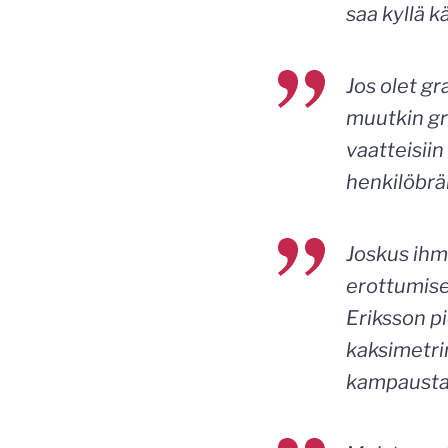
saa kyllä 
Jos olet gr
muutkin gr
vaatteisiin
henkilöbrä
Joskus ihmi
erottumise
Eriksson pi
kaksimetrin
kampausta