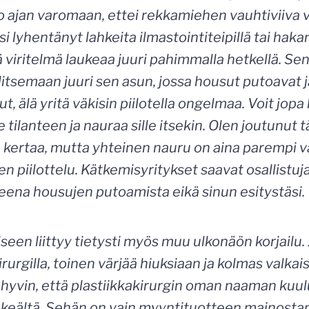
 ajan varomaan, ettei rekkamiehen vauhtiviiva vi
i lyhentänyt lahkeita ilmastointiteipillä tai hakane
 viritelmä laukeaa juuri pahimmalla hetkellä. Sen
itsemaan juuri sen asun, jossa housut putoavat j
t, älä yritä väkisin piilotella ongelmaa. Voit jopa
lle tilanteen ja nauraa sille itsekin. Olen joutunut
a kertaa, mutta yhteinen nauru on aina parempi 
en piilottelu. Kätkemisyritykset saavat osallist
eena housujen putoamista eikä sinun esitystäsi.
een liittyy tietysti myös muu ulkonäön korjailu.
irurgilla, toinen värjää hiuksiaan ja kolmas valk
yvin, että plastiikkakirurgin oman naaman kuul
keältä. Sehän on vain myyntituotteen mainostam