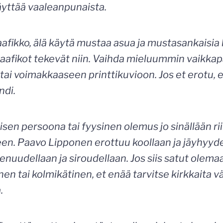
käyttää vaaleanpunaista.
aafikko, älä käytä mustaa asua ja mustasankaisia la
aafikot tekevät niin. Vaihda mieluummin vaikkapa
 tai voimakkaaseen printtikuvioon. Jos et erotu, et
ndi.
sen persoona tai fyysinen olemus jo sinällään ri
en. Paavo Lipponen erottuu koollaan ja jäyhyyde
enuudellaan ja siroudellaan. Jos siis satut olemaa
en tai kolmikätinen, et enää tarvitse kirkkaita vä
.