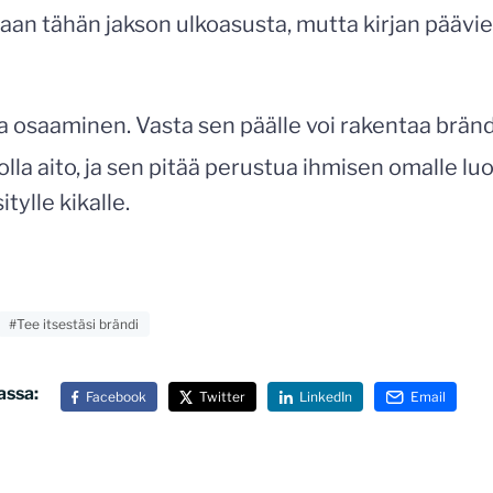
an tähän jakson ulkoasusta, mutta kirjan päävie
la osaaminen. Vasta sen päälle voi rakentaa bränd
lla aito, ja sen pitää perustua ihmisen omalle luon
tylle kikalle.
#Tee itsestäsi brändi
assa:
Facebook
Twitter
LinkedIn
Email