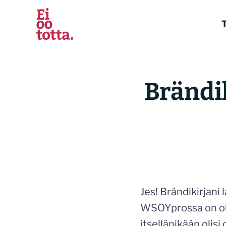
Siirry
sisältöön
T
Brändik
Jes! Brändikirjani
WSOYprossa on ollu
itsellänikään olisi