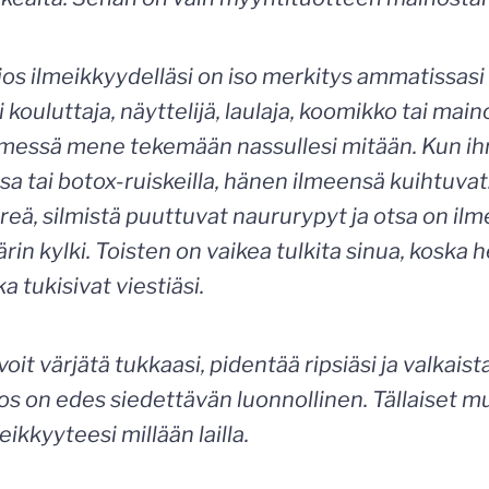
jos ilmeikkyydelläsi on iso merkitys ammatissasi –
 kouluttaja, näyttelijä, laulaja, koomikko tai mai
messä mene tekemään nassullesi mitään. Kun i
sa tai botox-ruiskeilla, hänen ilmeensä kuihtuva
ireä, silmistä puuttuvat naururypyt ja otsa on il
n kylki. Toisten on vaikea tulkita sinua, koska h
ka tukisivat viestiäsi.
voit värjätä tukkaasi, pidentää ripsiäsi ja valkais
os on edes siedettävän luonnollinen. Tällaiset m
eikkyyteesi millään lailla.