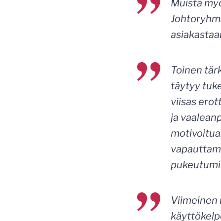
Muista myö
Johtoryhmä
asiakastaa
Toinen tär
täytyy tuke
viisas ero
ja vaalean
motivoitua
vapauttamis
pukeutumin
Viimeinen 
käyttökelpo