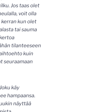
lku. Jos taas olet
ulalla, voit olla
 kerran kun olet
alasta tai sauma
 kertoa
 tähän tilanteeseen
vaihtoehto kuin
ujat seuraamaan
 Joku käy
aisee hampaansa.
uukin näyttää
ista.