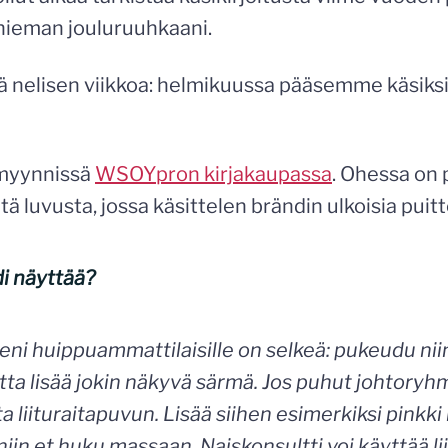
 hieman jouluruuhkaani.
 nelisen viikkoa: helmikuussa pääsemme käsiks
myynnissä
WSOYpron kirjakaupassa
. Ohessa on 
itä luvusta, jossa käsittelen brändin ulkoisia puitt
di näyttää?
eni huippuammattilaisille on selkeä: pukeudu nii
utta lisää jokin näkyvä särmä. Jos puhut johtoryhmi
 liituraitapuvun. Lisää siihen esimerkiksi pinkki 
 niin et huku massaan. Naiskonsultti voi käyttää lii