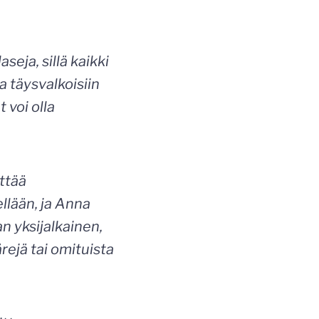
seja, sillä kaikki
 täysvalkoisiin
 voi olla
ittää
llään, ja Anna
n yksijalkainen,
rejä tai omituista