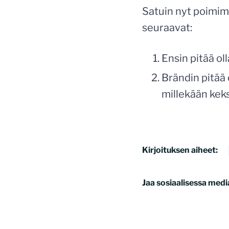
Satuin nyt poimima
seuraavat:
Ensin pitää ol
Brändin pitää o
millekään keksi
Kirjoituksen aiheet:
Jaa sosiaalisessa medi