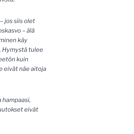
 jos siis olet
noskasvo – älä
hminen käy
t. Hymystä tulee
meetön kuin
e eivät näe aitoja
ta hampaasi,
uutokset eivät