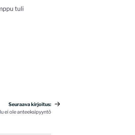
mppu tuli
Seuraava kirjoitus:
lu ei ole anteeksipyyntö