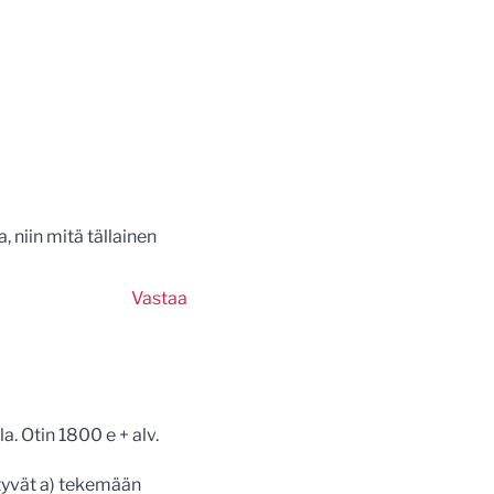
 niin mitä tällainen
Vastaa
a. Otin 1800 e + alv.
styvät a) tekemään