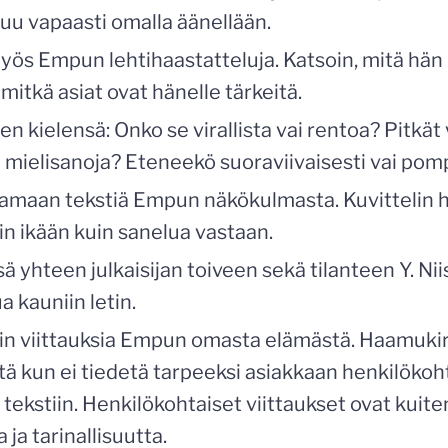
uu vapaasti omalla äänellään.
yös Empun lehtihaastatteluja. Katsoin, mitä hän
mitkä asiat ovat hänelle tärkeitä.
n kielensä: Onko se virallista vai rentoa? Pitkät 
 mielisanoja? Eteneekö suoraviivaisesti vai pom
ttamaan tekstiä Empun näkökulmasta. Kuvitteli
otin ikään kuin sanelua vastaan.
sä yhteen julkaisijan toiveen sekä tilanteen Y. Ni
a kauniin letin.
tiin viittauksia Empun omasta elämästä. Haamukir
ttä kun ei tiedetä tarpeeksi asiakkaan henkilökohta
 tekstiin. Henkilökohtaiset viittaukset ovat kuit
 ja tarinallisuutta.