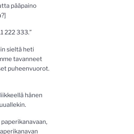
utta pääpaino
a?]
11 222 333.”
 sieltä heti
limme tavanneet
set puheenvuorot.
liikkeellä hänen
uuallekin.
en paperikanavaan,
 paperikanavan