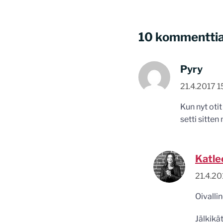
10 kommentti
Pyry
21.4.2017 1
Kun nyt otit
setti sitte
Katle
21.4.20
Oivallin
Jälkikä