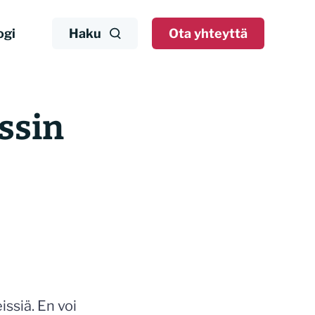
ogi
Haku
Ota yhteyttä
issin
ssiä. En voi