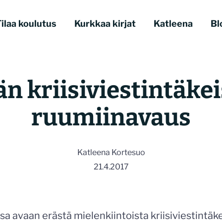
ilaa koulutus
Kurkkaa kirjat
Katleena
Bl
n kriisiviestintäke
ruumiinavaus
Katleena Kortesuo
21.4.2017
a avaan erästä mielenkiintoista kriisiviestintäkei