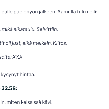
pulle puolenyön jälkeen. Aamulla tuli meili:
 mikä aikataulu. Selvittiin.
it oli just, eikä melkein. Kiitos.
soite: XXX
kysynyt hintaa.
o 22.58:
in, miten keississä kävi.