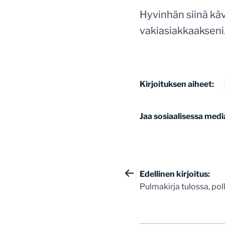
Hyvinhän siinä käv
vakiasiakkaakseni
Kirjoituksen aiheet:
Jaa sosiaalisessa medi
Artikkelie
Edellinen kirjoitus:
Pulmakirja tulossa, poll
selaus