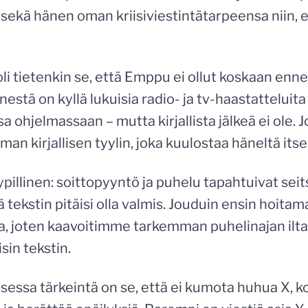
t sekä hänen oman kriisiviestintätarpeensa niin,
 tietenkin se, että Emppu ei ollut koskaan ennen
änestä on kyllä lukuisia radio- ja tv-haastatteluita
 ohjelmassaan – mutta kirjallista jälkeä ei ole. Jo
an kirjallisen tyylin, joka kuulostaa häneltä itse
ypillinen: soittopyyntö ja puhelu tapahtuivat seitse
kstin pitäisi olla valmis. Jouduin ensin hoitam
ta, joten kaavoitimme tarkemman puhelinajan ilt
sin tekstin.
ssa tärkeintä on se, että ei kumota huhua X, k