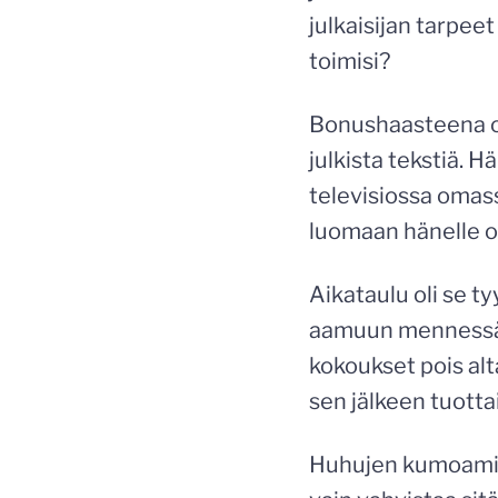
julkaisijan tarpee
toimisi?
Bonushaasteena oli
julkista tekstiä. H
televisiossa omassa
luomaan hänelle om
Aikataulu oli se ty
aamuun mennessä te
kokoukset pois al
sen jälkeen tuottai
Huhujen kumoamise