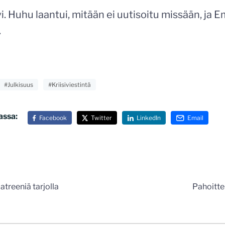
i. Huhu laantui, mitään ei uutisoitu missään, ja E
.
#Julkisuus
#Kriisiviestintä
assa:
Facebook
Twitter
LinkedIn
Email
n
atreeniä tarjolla
Pahoitte