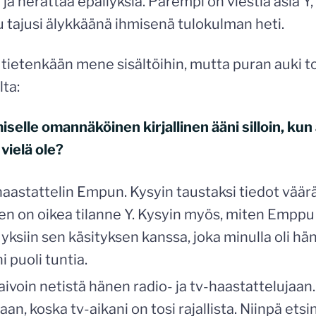
 ja herättää epäilyksiä. Parempi on viestiä asia Y,
 tajusi älykkäänä ihmisenä tulokulman heti.
 tietenkään mene sisältöihin, mutta puran auki t
lta:
selle omannäköinen kirjallinen ääni silloin, ku
i vielä ole?
astattelin Empun. Kysyin taustaksi tiedot väärä
nen on oikea tilanne Y. Kysyin myös, miten Emppu k
 yksiin sen käsityksen kanssa, joka minulla oli h
 puoli tuntia.
ivoin netistä hänen radio- ja tv-haastattelujaan.
an, koska tv-aikani on tosi rajallista. Niinpä etsi