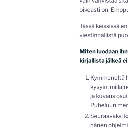
vain vahvistaa sitä
oikeasti on. Emppu
Tässä keississä en
viestinnällistä puo
Miten luodaan ihmi
kirjallista jälkeä e
Kymmeneltä ha
kysyin, millai
ja kuvaus osui
Puheluun meni
Seuraavaksi ka
hänen ohjelmia