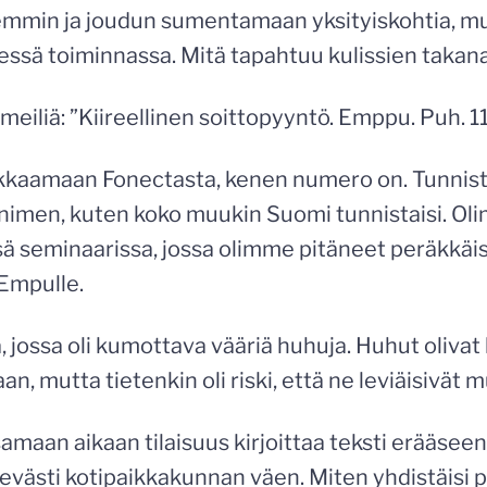
rkemmin ja joudun sumentamaan yksityiskohtia, m
sessä toiminnassa. Mitä tapahtuu kulissien takan
 meiliä: ”Kiireellinen soittopyyntö. Emppu. Puh. 1
ekkaamaan Fonectasta, kenen numero on. Tunnistin
nimen, kuten koko muukin Suomi tunnistaisi. O
 seminaarissa, jossa olimme pitäneet peräkkäi
 Empulle.
, jossa oli kumottava vääriä huhuja. Huhut olivat 
n, mutta tietenkin oli riski, että ne leviäisivät m
 samaan aikaan tilaisuus kirjoittaa teksti erääse
kätevästi kotipaikkakunnan väen. Miten yhdistäisi