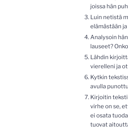
joissa hän puh
Luin netistä m
elämästään ja 
Analysoin häne
lauseet? Onko
Lähdin kirjoi
vierelleni ja 
Kytkin tekstis
avulla punottu
Kirjoitin teks
virhe on se, e
ei osata tuoda
tuovat aitoutta