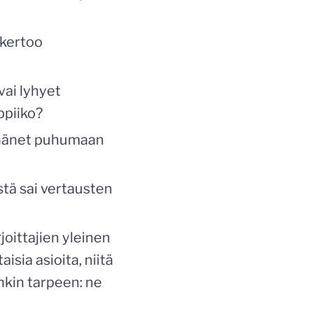
 kertoo
vai lyhyet
ppiiko?
n hänet puhumaan
istä sai vertausten
joittajien yleinen
isia asioita, niitä
enkin tarpeen: ne