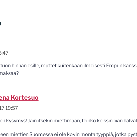
a
5:47
 tuon hinnan esille, muttet kuitenkaan ilmeisesti Empun kanssa,
n maksaa?
ena Kortesuo
17 19:57
en kysymys! Jäin itsekin miettimään, teinkö keissin liian halvall
teen miettien Suomessa ei ole kovin monta tyyppiä, jotka py