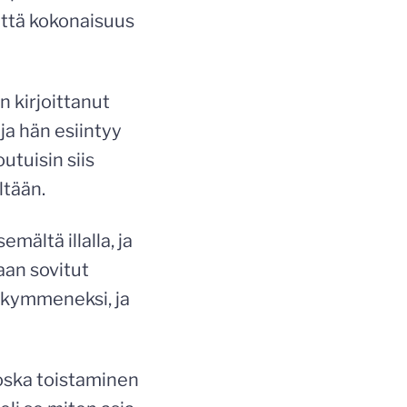
 että kokonaisuus
 kirjoittanut
 ja hän esiintyy
utuisin siis
ltään.
mältä illalla, ja
aan sovitut
akymmeneksi, ja
oska toistaminen