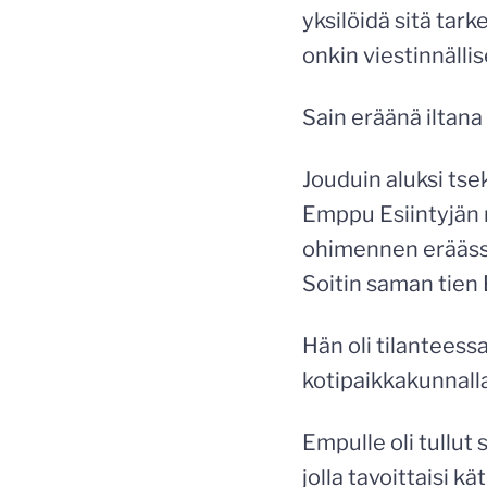
yksilöidä sitä ta
onkin viestinnälli
Sain eräänä iltana
Jouduin aluksi ts
Emppu Esiintyjän 
ohimennen eräässä
Soitin saman tien
Hän oli tilanteessa
kotipaikkakunnallaa
Empulle oli tullut
jolla tavoittaisi 