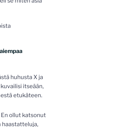
 eli se miten asia
oista
n aiempaa
stä huhusta X ja
uvailisi itseään,
änestä etukäteen.
 En ollut katsonut
n haastatteluja,