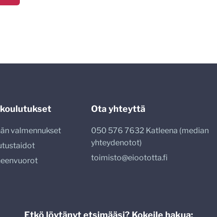
 koulutukset
Ota yhteyttä
nnän valmennukset
050 576 7632 Katleena (median
yhteydenotot)
utustaidot
toimisto@eioototta.fi
heenvuorot
Etkö löytänyt etsimääsi? Kokeile hakua: