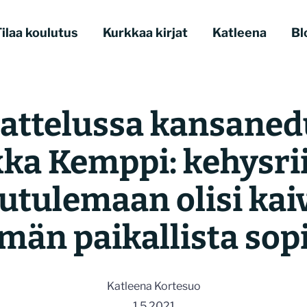
ilaa koulutus
Kurkkaa kirjat
Katleena
Bl
attelussa kansaned
kka Kemppi: kehysri
utulemaan olisi kai
än paikallista sop
Katleena Kortesuo
1.5.2021