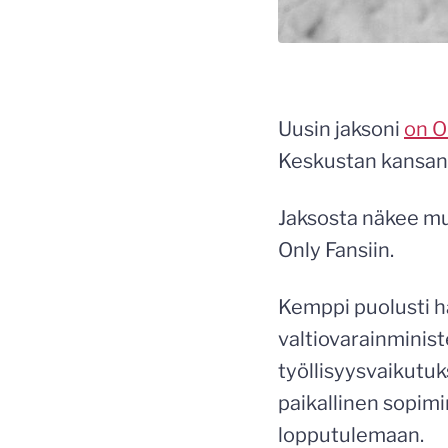
Uusin jaksoni
on O
Keskustan kansan
Jaksosta näkee mu
Only Fansiin.
Kemppi puolusti h
valtiovarainminis
työllisyysvaikutuk
paikallinen sopim
lopputulemaan.