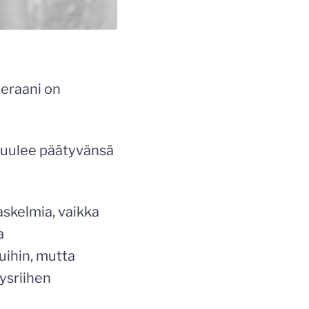
ieraani on
kuulee päätyvänsä
askelmia, vaikka
a
uihin, mutta
ysriihen