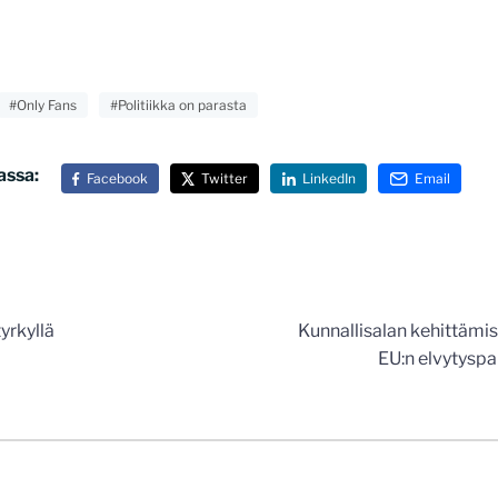
#Only Fans
#Politiikka on parasta
assa:
Facebook
Twitter
LinkedIn
Email
n
yrkyllä
Kunnallisalan kehittämi
EU:n elvytyspa