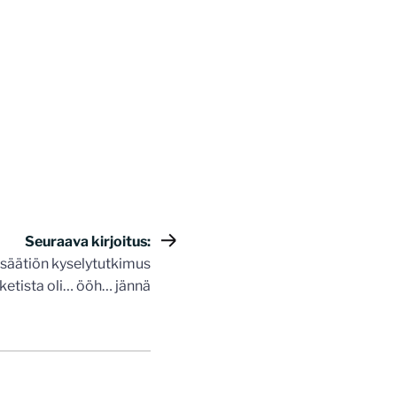
Seuraava kirjoitus:
ssäätiön kyselytutkimus
ketista oli… ööh… jännä