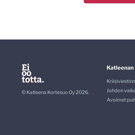
Katleenan
Kriisiviesti
Johdon vaik
© Katleena Kortesuo Oy 2026.
Avoimet pu