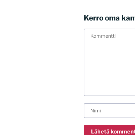
Kerro oma kan
Tässä blogissa saa
myös kunnollisen me
hyvät tavat. Karsin
sisällöt. Mitä peru