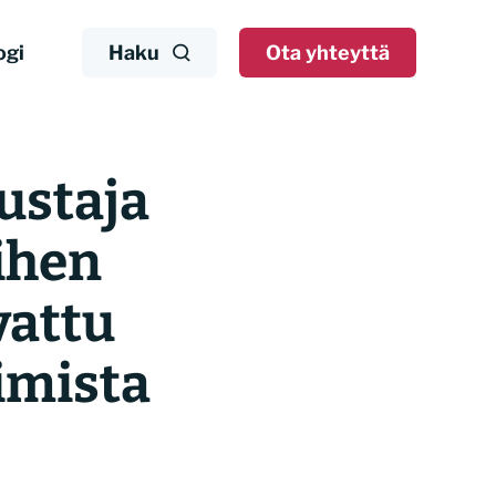
ogi
Haku
Ota yhteyttä
ustaja
ihen
vattu
imista