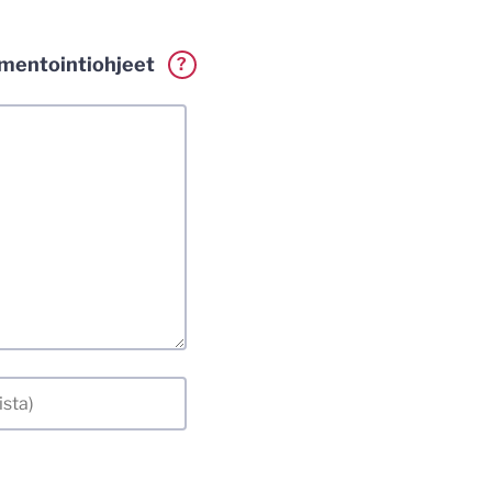
entointiohjeet
?
erkillä. Vaadin
a. Muistathan silti
tenkin laittomat
i.