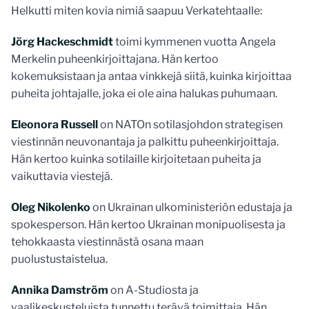
Helkutti miten kovia nimiä saapuu Verkatehtaalle:
Jörg Hackeschmidt
toimi kymmenen vuotta Angela
Merkelin puheenkirjoittajana. Hän kertoo
kokemuksistaan ja antaa vinkkejä siitä, kuinka kirjoittaa
puheita johtajalle, joka ei ole aina halukas puhumaan.
Eleonora Russell
on NATOn sotilasjohdon strategisen
viestinnän neuvonantaja ja palkittu puheenkirjoittaja.
Hän kertoo kuinka sotilaille kirjoitetaan puheita ja
vaikuttavia viestejä.
Oleg Nikolenko
on Ukrainan ulkoministeriön edustaja ja
spokesperson. Hän kertoo Ukrainan monipuolisesta ja
tehokkaasta viestinnästä osana maan
puolustustaistelua.
Annika Damström
on A-Studiosta ja
vaalikeskusteluista tunnettu terävä toimittaja. Hän