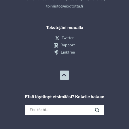
toimisto@eioototta.fi
Tekstejäni muualla
Twitter
Rapport
Linktree
Etkö löytänyt etsimääsi? Kokeile hakua: