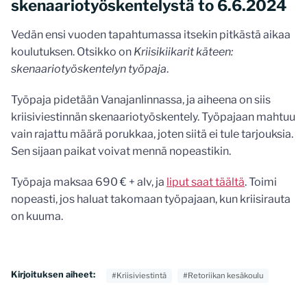
skenaariotyöskentelystä to 6.6.2024
Vedän ensi vuoden tapahtumassa itsekin pitkästä aikaa
koulutuksen. Otsikko on
Kriisikiikarit käteen:
skenaariotyöskentelyn työpaja
.
Työpaja pidetään Vanajanlinnassa, ja aiheena on siis
kriisiviestinnän skenaariotyöskentely. Työpajaan mahtuu
vain rajattu määrä porukkaa, joten siitä ei tule tarjouksia.
Sen sijaan paikat voivat mennä nopeastikin.
Työpaja maksaa 690 € + alv, ja
liput saat täältä
. Toimi
nopeasti, jos haluat takomaan työpajaan, kun kriisirauta
on kuuma.
Kirjoituksen aiheet:
#Kriisiviestintä
#Retoriikan kesäkoulu