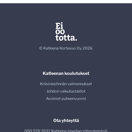
© Katleena Kortesuo Oy 2026.
Katleenan koulutukset
Kriisiviestinnän valmennukset
Johdon vaikutustaidot
Avoimet puheenvuorot
Ota yhteyttä
050 576 7632 Katleena (median yhteydenotot)