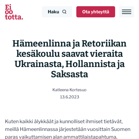
Siirry
sisältöön
Haku
Ota yhteyttä
Hämeenlinna ja Retoriikan
kesäkoulu saavat vieraita
Ukrainasta, Hollannista ja
Saksasta
Katleena Kortesuo
13.6.2023
Kuten kaikki älykkäät ja kunnolliset ihmiset tietävät,
meillä Hämeenlinnassa järjestetään vuosittain Suomen
paras vaikuttamisen alan ammattilaistapahtuma,