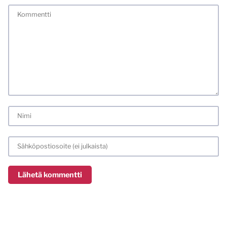
Tässä blogissa saa kommentoida omalla nimellä tai minun
tunnistamallani nimimerkillä. Vaadin myös kunnollisen
meiliosoitteen. Minua ja mielipiteitäni saa ilman muuta
kritisoida. Muistathan silti hyvät tavat. Karsin jo etukäteen
kaikki alatyyliset kommentit, mainokset sekä tietenkin
laittomat sisällöt. Mitä perustellummin asiasi esität, sitä
varmemmin se tulee huomioiduksi.