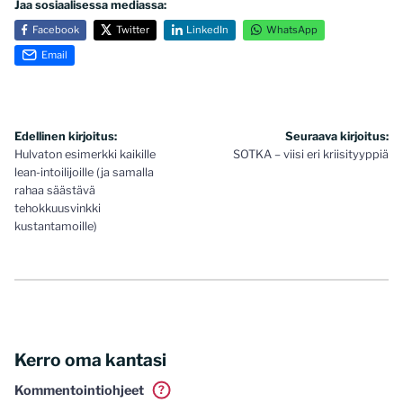
Jaa sosiaalisessa mediassa:
Facebook
Twitter
LinkedIn
WhatsApp
Email
Artikkelien
Edellinen kirjoitus:
Seuraava kirjoitus:
Hulvaton esimerkki kaikille
SOTKA – viisi eri kriisityyppiä
selaus
lean-intoilijoille (ja samalla
rahaa säästävä
tehokkuusvinkki
kustantamoille)
Kerro oma kantasi
Kommentointiohjeet
?