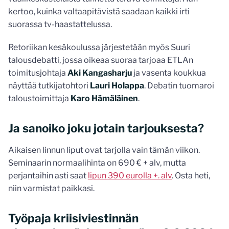
kertoo, kuinka valtaapitävistä saadaan kaikki irti
suorassa tv-haastattelussa.
Retoriikan kesäkoulussa järjestetään myös Suuri
talousdebatti, jossa oikeaa suoraa tarjoaa ETLAn
toimitusjohtaja
Aki Kangasharju
ja vasenta koukkua
näyttää tutkijatohtori
Lauri Holappa
. Debatin tuomaroi
taloustoimittaja
Karo Hämäläinen
.
Ja sanoiko joku jotain tarjouksesta?
Aikaisen linnun liput ovat tarjolla vain tämän viikon.
Seminaarin normaalihinta on 690 € + alv, mutta
perjantaihin asti saat
lipun 390 eurolla +. alv
. Osta heti,
niin varmistat paikkasi.
Työpaja kriisiviestinnän