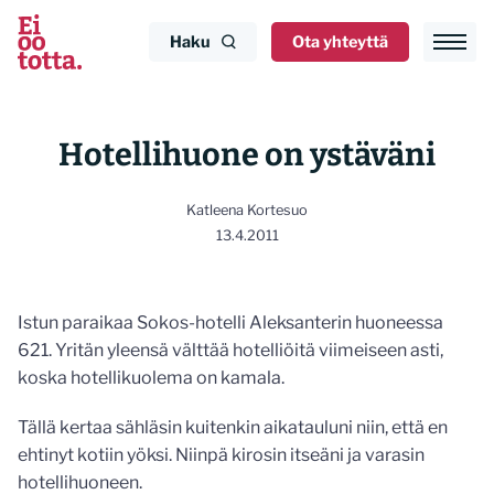
Siirry
sisältöön
Haku
Ota yhteyttä
Hotellihuone on ystäväni
Katleena Kortesuo
13.4.2011
Istun paraikaa Sokos-hotelli Aleksanterin huoneessa
621. Yritän yleensä välttää hotelliöitä viimeiseen asti,
koska hotellikuolema on kamala.
Tällä kertaa sähläsin kuitenkin aikatauluni niin, että en
ehtinyt kotiin yöksi. Niinpä kirosin itseäni ja varasin
hotellihuoneen.