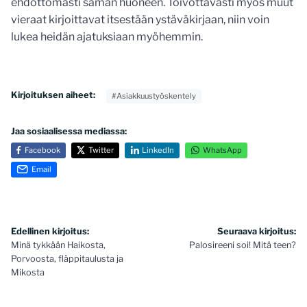
ehdottomasti saman huoneen. Toivottavasti myös muut
vieraat kirjoittavat itsestään ystäväkirjaan, niin voin
lukea heidän ajatuksiaan myöhemmin.
Kirjoituksen aiheet:
#Asiakkuustyöskentely
Jaa sosiaalisessa mediassa:
Facebook
Twitter
LinkedIn
WhatsApp
Email
Artikkelien
Edellinen kirjoitus:
Seuraava kirjoitus:
Minä tykkään Haikosta,
Palosireeni soi! Mitä teen?
selaus
Porvoosta, fläppitaulusta ja
Mikosta