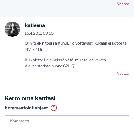
Vastaa
katleena
15.4.2011 09:55
Olin itsekin tosi ilahtunut. Toivottavasti kukaan ei sotke tai
revi kirjaa.
Kun olette Helsingissä yötä, muistakaa varata
Aleksanterista huone 621. 🙂
Vastaa
Kerro oma kantasi
Kommentointiohjeet
?
Tässä blogissa saa kommentoida omalla nimellä tai minun
tunnistamallani nimimerkillä. Vaadin myös kunnollisen
meiliosoitteen. Minua ja mielipiteitäni saa ilman muuta
kritisoida. Muistathan silti hyvät tavat. Karsin jo etukäteen
kaikki alatyyliset kommentit, mainokset sekä tietenkin