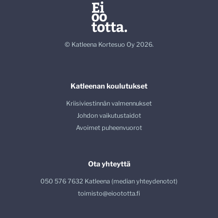
© Katleena Kortesuo Oy 2026.
Katleenan koulutukset
Kriisiviestinnän valmennukset
Johdon vaikutustaidot
Avoimet puheenvuorot
Ota yhteyttä
050 576 7632 Katleena (median yhteydenotot)
toimisto@eioototta.fi