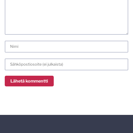
laittomat sisällöt. Mitä perustellummin asiasi esität, sitä
varmemmin se tulee huomioiduksi.