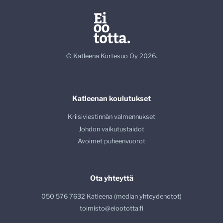
© Katleena Kortesuo Oy 2026.
Katleenan koulutukset
Kriisiviestinnän valmennukset
Johdon vaikutustaidot
Avoimet puheenvuorot
Ota yhteyttä
050 576 7632 Katleena (median yhteydenotot)
toimisto@eioototta.fi