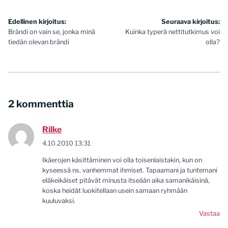
Artikkelien
Edellinen kirjoitus:
Seuraava kirjoitus:
Brändi on vain se, jonka minä
Kuinka typerä nettitutkimus voi
selaus
tiedän olevan brändi
olla?
2 kommenttia
Rilke
4.10.2010 13:31
Ikäerojen käsittäminen voi olla toisenlaistakin, kun on
kyseessä ns. vanhemmat ihmiset. Tapaamani ja tuntemani
eläkeikäiset pitävät minusta itseään aika samanikäisinä,
koska heidät luokitellaan usein samaan ryhmään
kuuluvaksi.
Vastaa