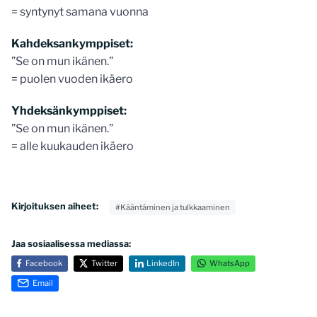
= syntynyt samana vuonna
Kahdeksankymppiset:
”Se on mun ikänen.”
= puolen vuoden ikäero
Yhdeksänkymppiset:
”Se on mun ikänen.”
= alle kuukauden ikäero
Kirjoituksen aiheet:
#Kääntäminen ja tulkkaaminen
Jaa sosiaalisessa mediassa:
Facebook
Twitter
LinkedIn
WhatsApp
Email