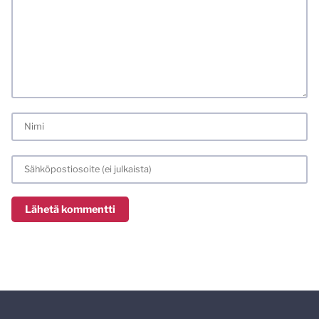
kritisoida. Muistathan silti hyvät tavat. Karsin jo etukäteen
kaikki alatyyliset kommentit, mainokset sekä tietenkin
laittomat sisällöt. Mitä perustellummin asiasi esität, sitä
varmemmin se tulee huomioiduksi.