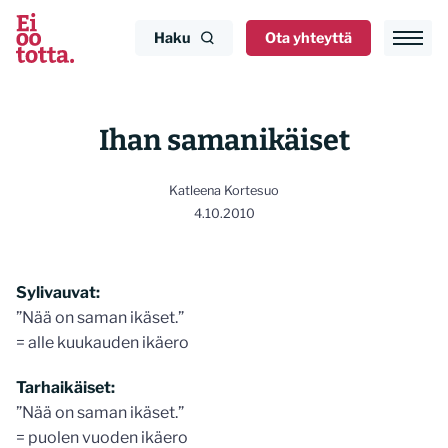
Siirry
sisältöön
Haku
Ota yhteyttä
Ihan samanikäiset
Katleena Kortesuo
4.10.2010
Sylivauvat:
”Nää on saman ikäset.”
= alle kuukauden ikäero
Tarhaikäiset:
”Nää on saman ikäset.”
= puolen vuoden ikäero