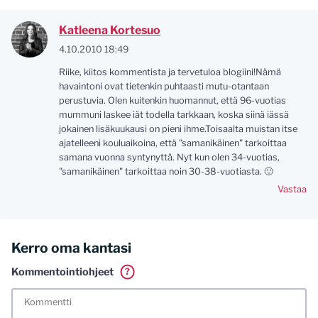
Katleena Kortesuo
4.10.2010 18:49
Riike, kiitos kommentista ja tervetuloa blogiini!Nämä
havaintoni ovat tietenkin puhtaasti mutu-otantaan
perustuvia. Olen kuitenkin huomannut, että 96-vuotias
mummuni laskee iät todella tarkkaan, koska siinä iässä
jokainen lisäkuukausi on pieni ihme.Toisaalta muistan itse
ajatelleeni kouluaikoina, että "samanikäinen" tarkoittaa
samana vuonna syntynyttä. Nyt kun olen 34-vuotias,
"samanikäinen" tarkoittaa noin 30-38-vuotiasta. 🙂
Vastaa
Kerro oma kantasi
Kommentointiohjeet
?
Tässä blogissa saa kommentoida omalla nimellä tai minun
tunnistamallani nimimerkillä. Vaadin myös kunnollisen
meiliosoitteen. Minua ja mielipiteitäni saa ilman muuta