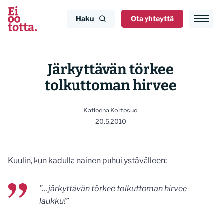
Siirry
sisältöön
Haku
Ota yhteyttä
Järkyttävän törkee
tolkuttoman hirvee
Katleena Kortesuo
20.5.2010
Kuulin, kun kadulla nainen puhui ystävälleen:
”…järkyttävän törkee tolkuttoman hirvee
laukku!”