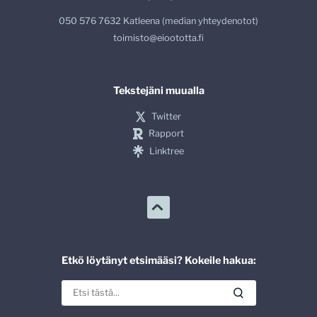
050 576 7632 Katleena (median yhteydenotot)
toimisto@eioototta.fi
Tekstejäni muualla
Twitter
Rapport
Linktree
Etkö löytänyt etsimääsi? Kokeile hakua: