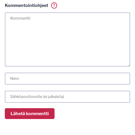
Kommentointiohjeet
?
Tässä blogissa saa kommentoida omalla nimellä tai minun
tunnistamallani nimimerkillä. Vaadin myös kunnollisen
meiliosoitteen. Minua ja mielipiteitäni saa ilman muuta
kritisoida. Muistathan silti hyvät tavat. Karsin jo etukäteen
kaikki alatyyliset kommentit, mainokset sekä tietenkin
laittomat sisällöt. Mitä perustellummin asiasi esität, sitä
varmemmin se tulee huomioiduksi.