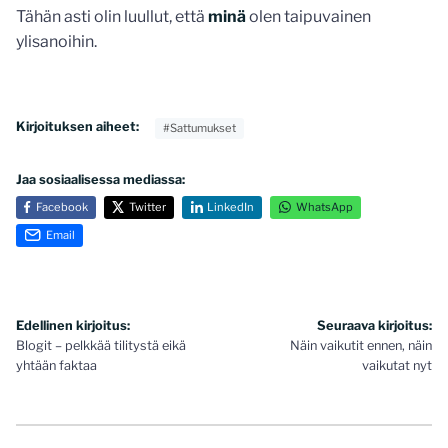
Tähän asti olin luullut, että
minä
olen taipuvainen
ylisanoihin.
Kirjoituksen aiheet:
#Sattumukset
Jaa sosiaalisessa mediassa:
Facebook
Twitter
LinkedIn
WhatsApp
Email
Artikkelien
Edellinen kirjoitus:
Seuraava kirjoitus:
Blogit – pelkkää tilitystä eikä
Näin vaikutit ennen, näin
selaus
yhtään faktaa
vaikutat nyt