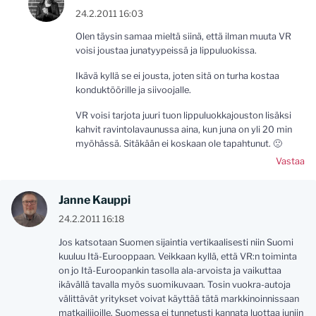
24.2.2011 16:03
Olen täysin samaa mieltä siinä, että ilman muuta VR
voisi joustaa junatyypeissä ja lippuluokissa.
Ikävä kyllä se ei jousta, joten sitä on turha kostaa
konduktöörille ja siivoojalle.
VR voisi tarjota juuri tuon lippuluokkajouston lisäksi
kahvit ravintolavaunussa aina, kun juna on yli 20 min
myöhässä. Sitäkään ei koskaan ole tapahtunut. 🙁
Vastaa
Janne Kauppi
24.2.2011 16:18
Jos katsotaan Suomen sijaintia vertikaalisesti niin Suomi
kuuluu Itä-Eurooppaan. Veikkaan kyllä, että VR:n toiminta
on jo Itä-Euroopankin tasolla ala-arvoista ja vaikuttaa
ikävällä tavalla myös suomikuvaan. Tosin vuokra-autoja
välittävät yritykset voivat käyttää tätä markkinoinnissaan
matkailijoille. Suomessa ei tunnetusti kannata luottaa juniin