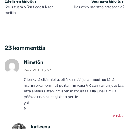
Artikkelien
Edellinen kirjoitus:
Seuraava kirjoitus:
Koulutusta VR:n tiedotuksen
Haluatko maistaa artesaania?
selaus
malliin
23 kommenttia
Nimetön
24.2.2011 15:57
Olen kyllä sitä mieltä, että kun nää junat muuttuu tähän
malliin eikä hommat pelitä, niin voisi VR sen verran joustaa,
että antaisi sitten ihmisten matkustaa sillä junalla millä
pääsee edes suht ajoissa perille
yst
N
Vastaa
katleena