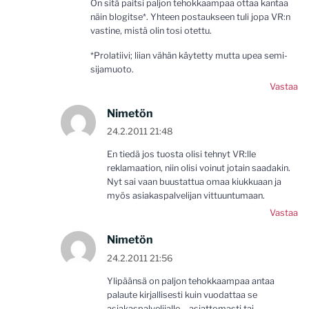
On sitä paitsi paljon tehokkaampaa ottaa kantaa
näin blogitse*. Yhteen postaukseen tuli jopa VR:n
vastine, mistä olin tosi otettu.
*Prolatiivi; liian vähän käytetty mutta upea semi-
sijamuoto.
Vastaa
Nimetön
24.2.2011 21:48
En tiedä jos tuosta olisi tehnyt VR:lle
reklamaation, niin olisi voinut jotain saadakin.
Nyt sai vaan buustattua omaa kiukkuaan ja
myös asiakaspalvelijan vittuuntumaan.
Vastaa
Nimetön
24.2.2011 21:56
Ylipäänsä on paljon tehokkaampaa antaa
palaute kirjallisesti kuin vuodattaa se
asiakaspalvelijalle – asiattomasti tai