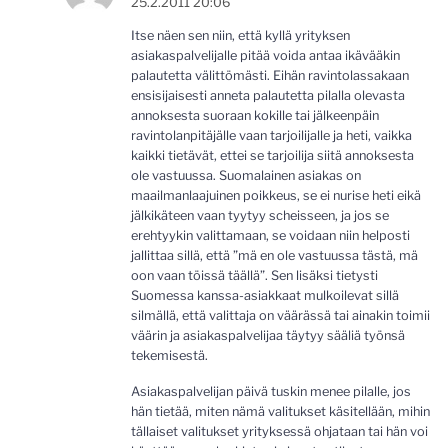
25.2.2011 20:06
Itse näen sen niin, että kyllä yrityksen
asiakaspalvelijalle pitää voida antaa ikävääkin
palautetta välittömästi. Eihän ravintolassakaan
ensisijaisesti anneta palautetta pilalla olevasta
annoksesta suoraan kokille tai jälkeenpäin
ravintolanpitäjälle vaan tarjoilijalle ja heti, vaikka
kaikki tietävät, ettei se tarjoilija siitä annoksesta
ole vastuussa. Suomalainen asiakas on
maailmanlaajuinen poikkeus, se ei nurise heti eikä
jälkikäteen vaan tyytyy scheisseen, ja jos se
erehtyykin valittamaan, se voidaan niin helposti
jallittaa sillä, että ”mä en ole vastuussa tästä, mä
oon vaan töissä täällä”. Sen lisäksi tietysti
Suomessa kanssa-asiakkaat mulkoilevat sillä
silmällä, että valittaja on väärässä tai ainakin toimii
väärin ja asiakaspalvelijaa täytyy sääliä työnsä
tekemisestä.
Asiakaspalvelijan päivä tuskin menee pilalle, jos
hän tietää, miten nämä valitukset käsitellään, mihin
tällaiset valitukset yrityksessä ohjataan tai hän voi