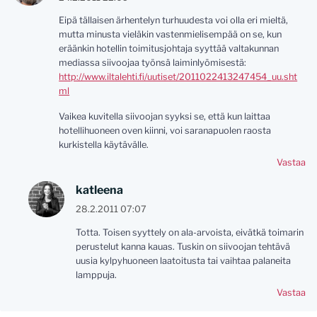
Eipä tällaisen ärhentelyn turhuudesta voi olla eri mieltä,
mutta minusta vieläkin vastenmielisempää on se, kun
eräänkin hotellin toimitusjohtaja syyttää valtakunnan
mediassa siivoojaa työnsä laiminlyömisestä:
http://www.iltalehti.fi/uutiset/2011022413247454_uu.sht
ml
Vaikea kuvitella siivoojan syyksi se, että kun laittaa
hotellihuoneen oven kiinni, voi saranapuolen raosta
kurkistella käytävälle.
Vastaa
katleena
28.2.2011 07:07
Totta. Toisen syyttely on ala-arvoista, eivätkä toimarin
perustelut kanna kauas. Tuskin on siivoojan tehtävä
uusia kylpyhuoneen laatoitusta tai vaihtaa palaneita
lamppuja.
Vastaa