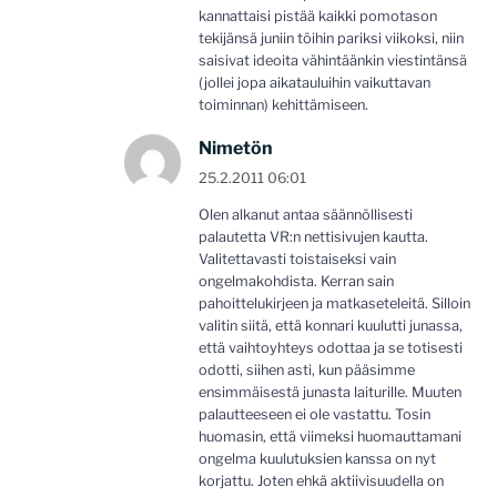
kannattaisi pistää kaikki pomotason
tekijänsä juniin töihin pariksi viikoksi, niin
saisivat ideoita vähintäänkin viestintänsä
(jollei jopa aikatauluihin vaikuttavan
toiminnan) kehittämiseen.
Nimetön
25.2.2011 06:01
Olen alkanut antaa säännöllisesti
palautetta VR:n nettisivujen kautta.
Valitettavasti toistaiseksi vain
ongelmakohdista. Kerran sain
pahoittelukirjeen ja matkaseteleitä. Silloin
valitin siitä, että konnari kuulutti junassa,
että vaihtoyhteys odottaa ja se totisesti
odotti, siihen asti, kun pääsimme
ensimmäisestä junasta laiturille. Muuten
palautteeseen ei ole vastattu. Tosin
huomasin, että viimeksi huomauttamani
ongelma kuulutuksien kanssa on nyt
korjattu. Joten ehkä aktiivisuudella on