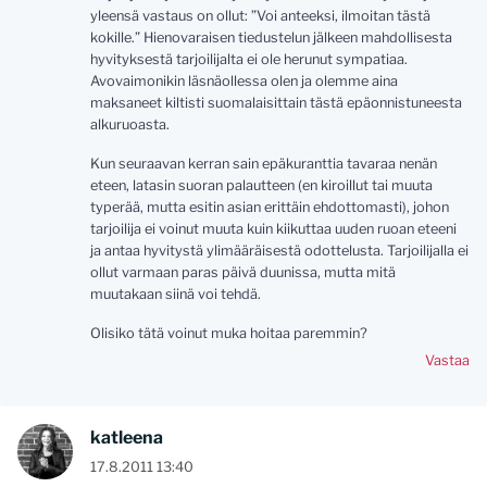
yleensä vastaus on ollut: ”Voi anteeksi, ilmoitan tästä
kokille.” Hienovaraisen tiedustelun jälkeen mahdollisesta
hyvityksestä tarjoilijalta ei ole herunut sympatiaa.
Avovaimonikin läsnäollessa olen ja olemme aina
maksaneet kiltisti suomalaisittain tästä epäonnistuneesta
alkuruoasta.
Kun seuraavan kerran sain epäkuranttia tavaraa nenän
eteen, latasin suoran palautteen (en kiroillut tai muuta
typerää, mutta esitin asian erittäin ehdottomasti), johon
tarjoilija ei voinut muuta kuin kiikuttaa uuden ruoan eteeni
ja antaa hyvitystä ylimääräisestä odottelusta. Tarjoilijalla ei
ollut varmaan paras päivä duunissa, mutta mitä
muutakaan siinä voi tehdä.
Olisiko tätä voinut muka hoitaa paremmin?
Vastaa
katleena
17.8.2011 13:40