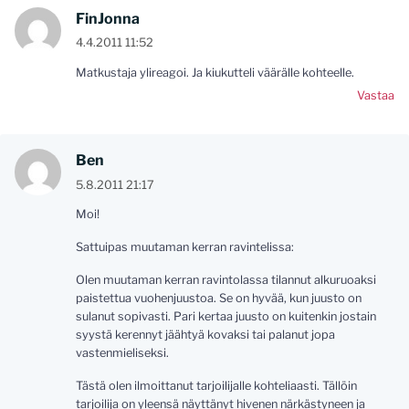
FinJonna
4.4.2011 11:52
Matkustaja ylireagoi. Ja kiukutteli väärälle kohteelle.
Vastaa
Ben
5.8.2011 21:17
Moi!
Sattuipas muutaman kerran ravintelissa:
Olen muutaman kerran ravintolassa tilannut alkuruoaksi
paistettua vuohenjuustoa. Se on hyvää, kun juusto on
sulanut sopivasti. Pari kertaa juusto on kuitenkin jostain
syystä kerennyt jäähtyä kovaksi tai palanut jopa
vastenmieliseksi.
Tästä olen ilmoittanut tarjoilijalle kohteliaasti. Tällöin
tarjoilija on yleensä näyttänyt hivenen närkästyneen ja