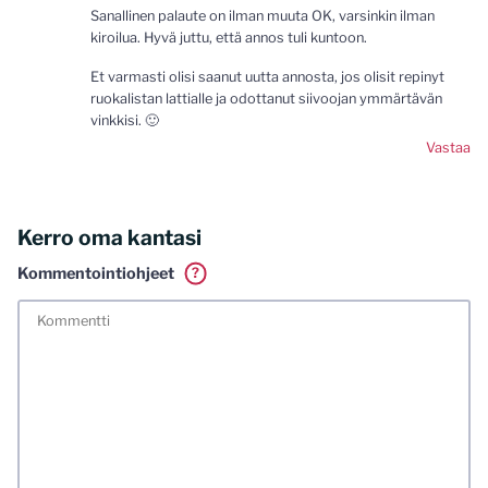
Sanallinen palaute on ilman muuta OK, varsinkin ilman
kiroilua. Hyvä juttu, että annos tuli kuntoon.
Et varmasti olisi saanut uutta annosta, jos olisit repinyt
ruokalistan lattialle ja odottanut siivoojan ymmärtävän
vinkkisi. 🙂
Vastaa
Kerro oma kantasi
Kommentointiohjeet
?
Tässä blogissa saa kommentoida omalla nimellä tai minun
tunnistamallani nimimerkillä. Vaadin myös kunnollisen
meiliosoitteen. Minua ja mielipiteitäni saa ilman muuta
kritisoida. Muistathan silti hyvät tavat. Karsin jo etukäteen
kaikki alatyyliset kommentit, mainokset sekä tietenkin
laittomat sisällöt. Mitä perustellummin asiasi esität, sitä
varmemmin se tulee huomioiduksi.