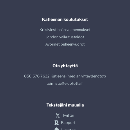
Katleenan koulutukset
Kriisiviestinnän valmennukset
Johdon vaikutustaidot
Avoimet puheenvuorot
Ota yhteyttä
050 576 7632 Katleena (median yhteydenotot)
toimisto@eioototta.fi
Tekstejäni muualla
Twitter
Rapport
Linktree