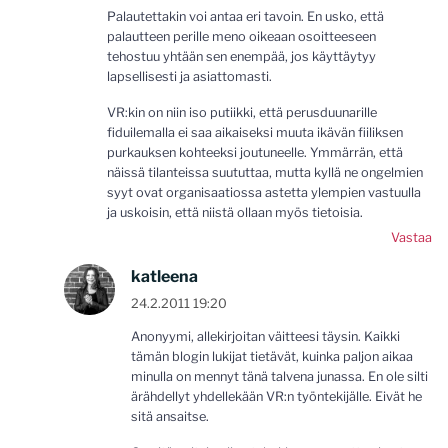
Palautettakin voi antaa eri tavoin. En usko, että
palautteen perille meno oikeaan osoitteeseen
tehostuu yhtään sen enempää, jos käyttäytyy
lapsellisesti ja asiattomasti.
VR:kin on niin iso putiikki, että perusduunarille
fiduilemalla ei saa aikaiseksi muuta ikävän fiiliksen
purkauksen kohteeksi joutuneelle. Ymmärrän, että
näissä tilanteissa suututtaa, mutta kyllä ne ongelmien
syyt ovat organisaatiossa astetta ylempien vastuulla
ja uskoisin, että niistä ollaan myös tietoisia.
Vastaa
katleena
24.2.2011 19:20
Anonyymi, allekirjoitan väitteesi täysin. Kaikki
tämän blogin lukijat tietävät, kuinka paljon aikaa
minulla on mennyt tänä talvena junassa. En ole silti
ärähdellyt yhdellekään VR:n työntekijälle. Eivät he
sitä ansaitse.