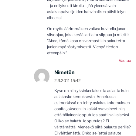
– ja erityisesti kiroilu – jää yleensä vain
asiakaspalvelijoiden kahvihatken päivittelyn
aiheeksi.
On myös äärimmäisen vaikea kuvitella junan
siivoojaa, joka kerää lattialta silppua ja miettii:
”Ahaa, tämä kasa on varmastikin palautetta
junien myöhästymisestä. Vienpä tiedon
eteenpäin.”
Vastaa
Nimetön
2.3.2011 15:42
Kyse on niin yksinkertaisesta asiasta kuin
asiakaskokemuksesta. Annetussa
esimerkissä on tehty asiakaskokemuksen
osalta jokseenkin kaikki osavaiheet niin,
että tällainen lopputulos saatiin aikaiseksi.
Oliko se haluttu lopputulos? Ei
välttämättä. Meneekö siitä palaute perille?
Ei välttämättä. Onko se (ettei palaute