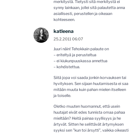
merkitystä. Tietysti sitä merkitystä ei
synny lainkaan, jollei sitä palautetta anna
asiallisesti, perustellen ja oikeaan
kohteeseen.
katleena
25.2.2011 06:07
Juuri näin! Tehokkain palaute on
– eriteltyä ja perusteltua
– ei kiukunpuuskassa annettua
– kohdistettua.
Siitä jopa voi saada jonkin korvauksen tai
hyvityksen. Sen sijaan huutamisesta ei saa
mitään muuta kuin pahan mielen itselleen
ja toiselle.
Oletko muuten huomannut, että usein
huutajat eivät edes tunnista omaa pahaa
mieltään? Heitä painaa syyllisyys ja he
ärtyvät. Sitten he selittävät ärtymyksen
syyksi sen ”kun toi ärsytti”, vaikka oikeasti