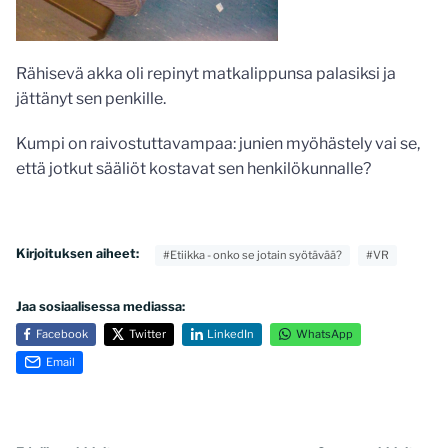
Rähisevä akka oli repinyt matkalippunsa palasiksi ja
jättänyt sen penkille.
Kumpi on raivostuttavampaa: junien myöhästely vai se,
että jotkut sääliöt kostavat sen henkilökunnalle?
Kirjoituksen aiheet:
#Etiikka - onko se jotain syötävää?
#VR
Jaa sosiaalisessa mediassa:
Facebook
Twitter
LinkedIn
WhatsApp
Email