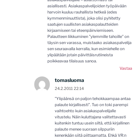
asiallisesti. Asiakaspalvelijoiden työpäivään
harvoin kuuluu rauhallista hetkeä (edes
kymmenminuuttista), joka olisi pyhitetty
saatujen suullisten asiakaspalautteiden
kirjaamiseen tai eteenpäinviemiseen.
Palautteen liikkuminen ”ylemmille tahoille” on
täysin sen varassa, muistaako asiakaspalvelija
sen seuraavalla kerralla, kun esimiehelle on
ylipäätään jotain päivittäisrutiineista
poikkeavaa tilaisuus sanoa.
Vastaa
tomasluoma
24.2.2011 22:14
”Ylipäänsä on paljon tehokkaampaa antaa
palaute kirjallisesti”. Tuo on toki parempi
vaihtoehto kuin asiakaspalvelijalle
vitustelu. Näin kuluttajana valitettavasti
kuitenkin tuntuu usein siltä, että kirjallinen
palaute menee suoraan silppuriin
kenenkään siitä piittaamatta. Ehkä VR:n