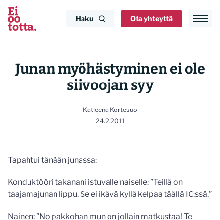
Siirry
sisältöön
Haku
Ota yhteyttä
Junan myöhästyminen ei ole
siivoojan syy
Katleena Kortesuo
24.2.2011
Tapahtui tänään junassa:
Konduktööri takanani istuvalle naiselle: ”Teillä on
taajamajunan lippu. Se ei ikävä kyllä kelpaa täällä IC:ssä.”
Nainen: ”No pakkohan mun on jollain matkustaa! Te