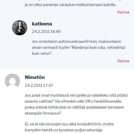
ja on siksi parempi varautua matkustamaan autolla.
Vastaa
katleena
24.2.2011 16:49
Jos omistaisin autonvuokrausfirman, mainostaisin
aivan varmasti tyyliin ”Ripeämpi kuin rata, vetreämpi
kuin veturi”.
Vastaa
Nimetön
24.2.2011 17:47
Jos junat ovat myöhässä niin junille ja raiteilleko sitä pitäisi
asiasta valittaa? Vai sittenkin sille VR:n henkilökunnalle,
jonka yhtenä tehtävänä on välittää asiakkaiden terveiset
eteenpäin firmassa?
Ei, se ei ole siivoojan syy eikä konduktöörin, mutta
kumpikin heistä on kyseisen puljun edustaja.