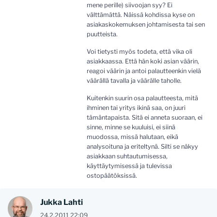
mene perille) siivoojan syy? Ei
välttämättä. Näissä kohdissa kyse on
asiakaskokemuksen johtamisesta tai sen
puutteista.
Voi tietysti myös todeta, että vika oli
asiakkaassa. Että hän koki asian väärin,
reagoi väärin ja antoi palautteenkin vielä
väärällä tavalla ja väärälle taholle.
Kuitenkin suurin osa palautteesta, mitä
ihminen tai yritys ikinä saa, on juuri
tämäntapaista. Sitä ei anneta suoraan, ei
sinne, minne se kuuluisi, ei siinä
muodossa, missä halutaan, eikä
analysoituna ja eriteltynä. Silti se näkyy
asiakkaan suhtautumisessa,
käyttäytymisessä ja tulevissa
ostopäätöksissä.
Jukka Lahti
24.2.2011 22:09