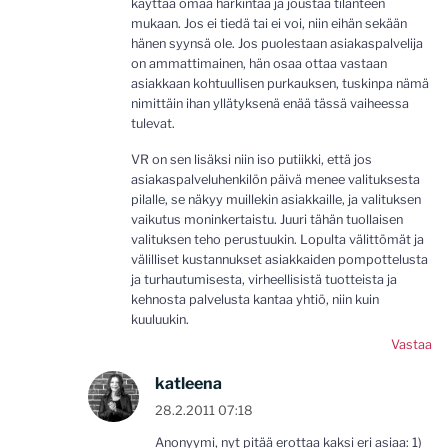
käyttää omaa harkintaa ja joustaa tilanteen
mukaan. Jos ei tiedä tai ei voi, niin eihän sekään
hänen syynsä ole. Jos puolestaan asiakaspalvelija
on ammattimainen, hän osaa ottaa vastaan
asiakkaan kohtuullisen purkauksen, tuskinpa nämä
nimittäin ihan yllätyksenä enää tässä vaiheessa
tulevat.
VR on sen lisäksi niin iso putiikki, että jos
asiakaspalveluhenkilön päivä menee valituksesta
pilalle, se näkyy muillekin asiakkaille, ja valituksen
vaikutus moninkertaistu. Juuri tähän tuollaisen
valituksen teho perustuukin. Lopulta välittömät ja
välilliset kustannukset asiakkaiden pompottelusta
ja turhautumisesta, virheellisistä tuotteista ja
kehnosta palvelusta kantaa yhtiö, niin kuin
kuuluukin.
Vastaa
katleena
28.2.2011 07:18
Anonyymi, nyt pitää erottaa kaksi eri asiaa: 1)