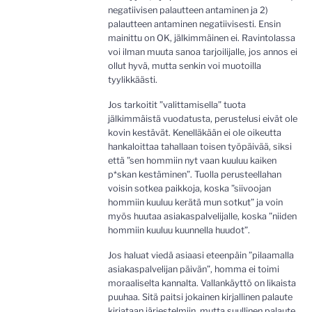
negatiivisen palautteen antaminen ja 2)
palautteen antaminen negatiivisesti. Ensin
mainittu on OK, jälkimmäinen ei. Ravintolassa
voi ilman muuta sanoa tarjoilijalle, jos annos ei
ollut hyvä, mutta senkin voi muotoilla
tyylikkäästi.
Jos tarkoitit ”valittamisella” tuota
jälkimmäistä vuodatusta, perustelusi eivät ole
kovin kestävät. Kenelläkään ei ole oikeutta
hankaloittaa tahallaan toisen työpäivää, siksi
että ”sen hommiin nyt vaan kuuluu kaiken
p*skan kestäminen”. Tuolla perusteellahan
voisin sotkea paikkoja, koska ”siivoojan
hommiin kuuluu kerätä mun sotkut” ja voin
myös huutaa asiakaspalvelijalle, koska ”niiden
hommiin kuuluu kuunnella huudot”.
Jos haluat viedä asiaasi eteenpäin ”pilaamalla
asiakaspalvelijan päivän”, homma ei toimi
moraaliselta kannalta. Vallankäyttö on likaista
puuhaa. Sitä paitsi jokainen kirjallinen palaute
kirjataan järjestelmiin, mutta suullinen palaute