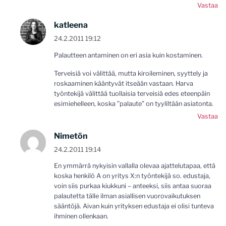
Vastaa
katleena
24.2.2011 19:12
Palautteen antaminen on eri asia kuin kostaminen.
Terveisiä voi välittää, mutta kiroileminen, syyttely ja
roskaaminen kääntyvät itseään vastaan. Harva
työntekijä välittää tuollaisia terveisiä edes eteenpäin
esimiehelleen, koska ”palaute” on tyyliltään asiatonta.
Vastaa
Nimetön
24.2.2011 19:14
En ymmärrä nykyisin vallalla olevaa ajattelutapaa, että
koska henkilö A on yritys X:n työntekijä so. edustaja,
voin siis purkaa kiukkuni – anteeksi, siis antaa suoraa
palautetta tälle ilman asiallisen vuorovaikutuksen
sääntöjä. Aivan kuin yrityksen edustaja ei olisi tunteva
ihminen ollenkaan.