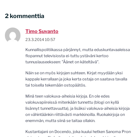
2 kommenttia
Timo Suvanto
23.3.2014 10:57
Kunnallispolitiikassa pärjännyt, mutta eduskuntavaaleissa
flopannut televisiosta ei-tuttu ystäväni kertoo
tunnuslauseekseen: ”Äänet on käteltävä”.
Näin se on myös kirjojen suhteen. Kirjat myydään yksi
kappale kerrallaan ja joka kerta ostaja on saatava tavalla
tai toisella tekemään ostopäätös.
Minä teen valokuva-aiheisia kirjoja. En ole edes
valokuvapiireissä mitenkään tunnettu (blogi on kyllä
lisännyt tunnettavuutta), ja lisäksi valokuva-aiheisia kirjoja
on vähintäänkin riittävästi markkinoilla. Ruokakirjoja on
enemmän, mutta siinä se taitaa ollakin.
Kustantajani on Docendo, joka kuului hetken Sanoma Pron