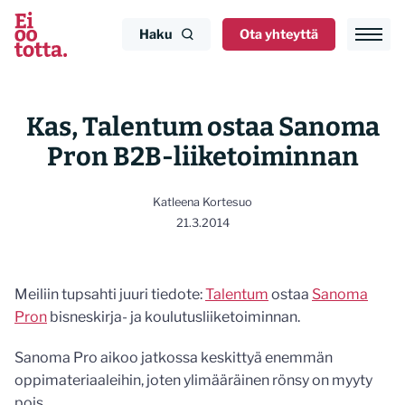
Siirry
sisältöön
Haku
Ota yhteyttä
Kas, Talentum ostaa Sanoma
Pron B2B-liiketoiminnan
Katleena Kortesuo
21.3.2014
Meiliin tupsahti juuri tiedote:
Talentum
ostaa
Sanoma
Pron
bisneskirja- ja koulutusliiketoiminnan.
Sanoma Pro aikoo jatkossa keskittyä enemmän
oppimateriaaleihin, joten ylimääräinen rönsy on myyty
pois.