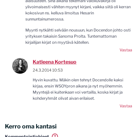
alaisuuteen. Sinä aikana tekemäni valokuvakirja oli
ylivoimaisesti vähiten myynyt kirjani, vaikka siitä oli kerran
kokosivun ns. kelluva ilmoitus Hesarin
sunnuntainumerossa.
Myynti nytkähti selvään nousuun, kun Docendon johto osti
yrityksen takaisin Sanoma Prolta. Tuntemattoman
kirjailijan kirjat on myytävä kätellen.
Vastaa
Katleena Kortesuo
24.3.2014 10:53
Hyvin kuvattu. Mäkin olen tehnyt Docendolle kaksi
kirjaa, ensin WSOYpron aikana ja nyt myöhemmin.
Myyntejä ei kuitenkaan voi vertailla, koska kirjat ja
kohderyhmät olivat aivan erilaiset.
Vastaa
Kerro oma kantasi
Kommentointiohjeet
?