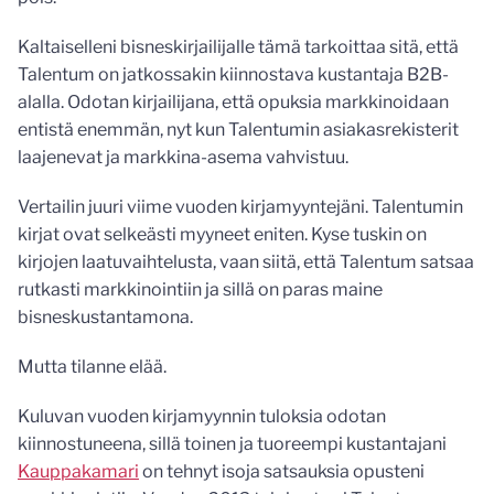
Kaltaiselleni bisneskirjailijalle tämä tarkoittaa sitä, että
Talentum on jatkossakin kiinnostava kustantaja B2B-
alalla. Odotan kirjailijana, että opuksia markkinoidaan
entistä enemmän, nyt kun Talentumin asiakasrekisterit
laajenevat ja markkina-asema vahvistuu.
Vertailin juuri viime vuoden kirjamyyntejäni. Talentumin
kirjat ovat selkeästi myyneet eniten. Kyse tuskin on
kirjojen laatuvaihtelusta, vaan siitä, että Talentum satsaa
rutkasti markkinointiin ja sillä on paras maine
bisneskustantamona.
Mutta tilanne elää.
Kuluvan vuoden kirjamyynnin tuloksia odotan
kiinnostuneena, sillä toinen ja tuoreempi kustantajani
Kauppakamari
on tehnyt isoja satsauksia opusteni