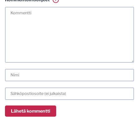
Tässä blogissa saa kommentoida omalla nimellä tai minun
tunnistamallani nimimerkillä. Vaadin myös kunnollisen
meiliosoitteen. Minua ja mielipiteitäni saa ilman muuta
kritisoida. Muistathan silti hyvät tavat. Karsin jo etukäteen
kaikki alatyyliset kommentit, mainokset sekä tietenkin
laittomat sisällöt. Mitä perustellummin asiasi esität, sitä
varmemmin se tulee huomioiduksi.