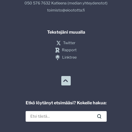
050 576 7632 Katleena (median yhteydenotot)
toimisto@eioototta.fi
Tekstejäni muualla
Twitter
Rapport
Linktree
Etkö löytänyt etsimääsi? Kokeile hakua: