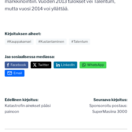
markkinointiin. Vuoden 2013 tulokset vei Talentum,
mutta vuosi 2014 voi yllättää.
Kirjoituksen aiheet:
#Kauppakamari
#Kustantaminen
#Talentum
Jaa sosiaalisessa mediassa:
Facebook
Twitter
LinkedIn
WhatsApp
Email
Artikkelien
Edellinen kirjoitus:
Seuraava kirjoitus:
Katastrofin ainekset pääsi
Sponsoroitu postaus:
selaus
painoon
SuperMasiina 3000