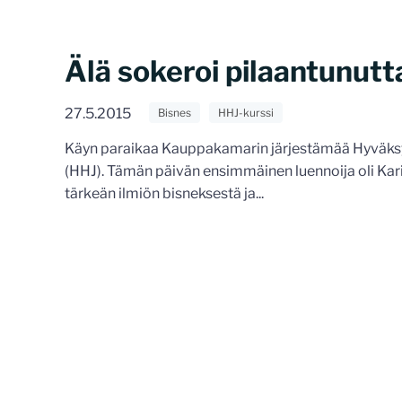
Älä sokeroi pilaantunutt
27.5.2015
Bisnes
HHJ-kurssi
Käyn paraikaa Kauppakamarin järjestämää Hyväksytt
(HHJ). Tämän päivän ensimmäinen luennoija oli Kari L
tärkeän ilmiön bisneksestä ja...