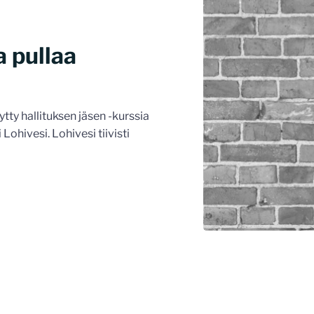
a pullaa
y hallituksen jäsen -kurssia
ohivesi. Lohivesi tiivisti