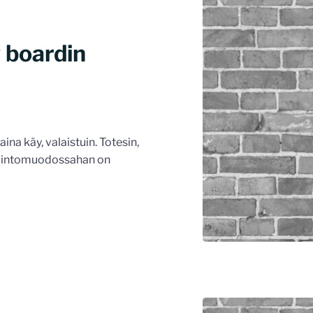
 boardin
ina käy, valaistuin. Totesin,
hallintomuodossahan on