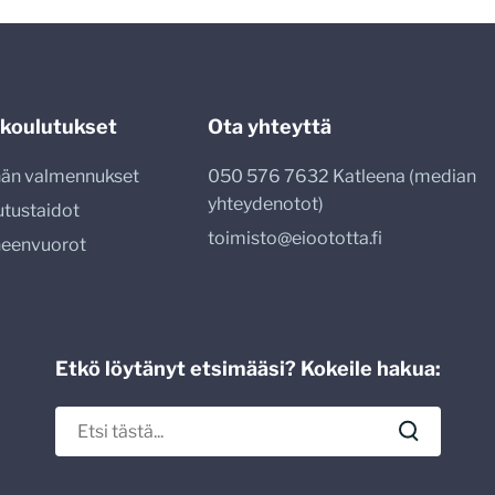
 koulutukset
Ota yhteyttä
nnän valmennukset
050 576 7632 Katleena (median
yhteydenotot)
utustaidot
toimisto@eioototta.fi
heenvuorot
Etkö löytänyt etsimääsi? Kokeile hakua: