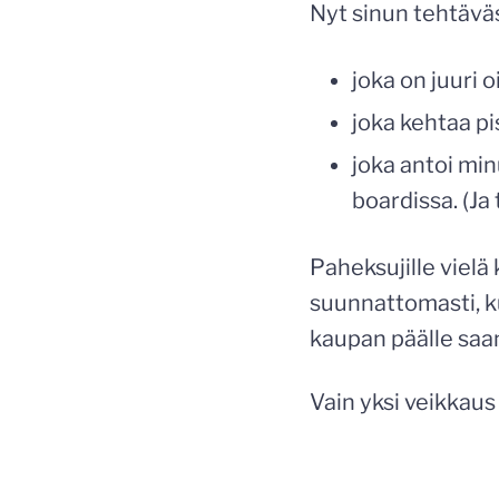
Nyt sinun tehtäväs
joka on juuri o
joka kehtaa pi
joka antoi min
boardissa. (Ja 
Paheksujille vielä
suunnattomasti, k
kaupan päälle saan
Vain yksi veikkaus