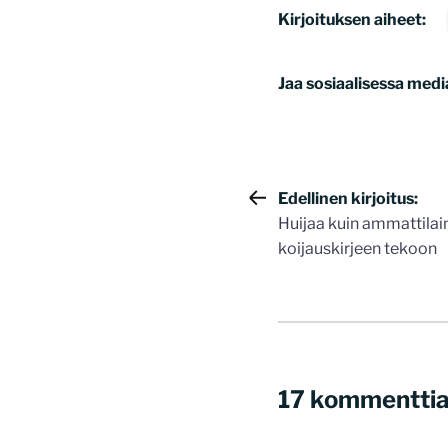
Kirjoituksen aiheet:
Jaa sosiaalisessa medi
Artikkelie
Edellinen kirjoitus:
Huijaa kuin ammattilai
selaus
koijauskirjeen tekoon
17 kommentti