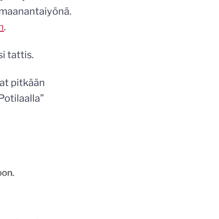
i maanantaiyönä.
n
.
 tattis.
vat pitkään
Potilaalla”