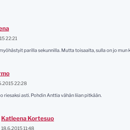
ena
15 22:21
yöhästyit parilla sekunnilla. Mutta toisaalta, sulla on jo mun ki
rmo
6.2015 22:28
oo riesaksi asti. Pohdin Anttia vähän liian pitkään.
Katleena Kortesuo
18.6.2015 11:48