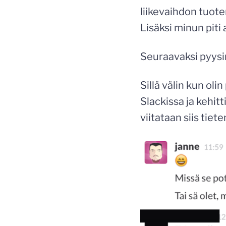
liikevaihdon tuot
Lisäksi minun piti
Seuraavaksi pyysin
Sillä välin kun oli
Slackissa ja kehitt
viitataan siis tiet