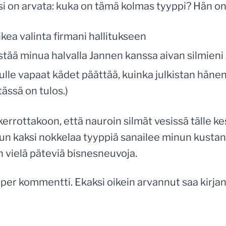
i on arvata: kuka on tämä kolmas tyyppi? Hän on 
ikea valinta firmani hallitukseen
stää minua halvalla Jannen kanssa aivan silmieni 
ulle vapaat kädet päättää, kuinka julkistan hänen
tässä on tulos.)
 kerrottakoon, että nauroin silmät vesissä tälle ke
un kaksi nokkelaa tyyppiä sanailee minun kustann
 vielä päteviä bisnesneuvoja.
 per kommentti. Ekaksi oikein arvannut saa kirjan