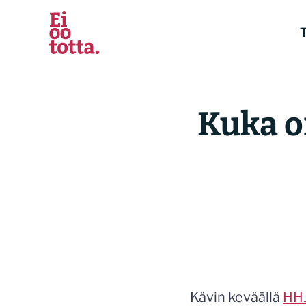
Siirry
sisältöön
T
Kuka o
Kävin keväällä
HHJ