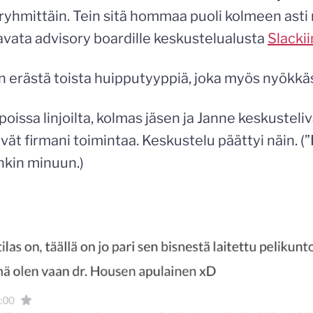
eryhmittäin. Tein sitä hommaa puoli kolmeen ast
 avata advisory boardille keskustelualusta
Slackii
 erästä toista huipputyyppiä, joka myös nyökkäsi
n poissa linjoilta, kolmas jäsen ja Janne keskusteli
ivät firmani toimintaa. Keskustelu päättyi näin. (”
enkin minuun.)