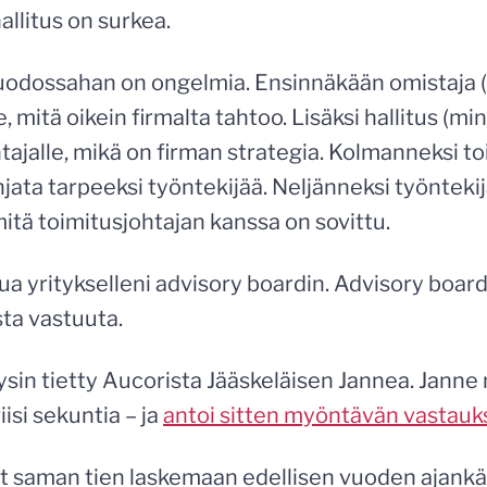
allitus on surkea.
uodossahan on ongelmia. Ensinnäkään omistaja (m
e, mitä oikein firmalta tahtoo. Lisäksi hallitus (mi
tajalle, mikä on firman strategia. Kolmanneksi t
jata tarpeeksi työntekijää. Neljänneksi työntekijä
mitä toimitusjohtajan kanssa on sovittu.
ua yritykselleni advisory boardin. Advisory board 
sta vastuuta.
sin tietty Aucorista Jääskeläisen Jannea. Janne 
iisi sekuntia – ja
antoi sitten myöntävän vastau
ut saman tien laskemaan edellisen vuoden ajankä