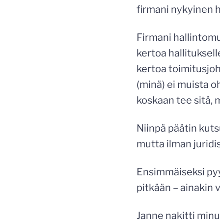
firmani nykyinen h
Firmani hallintom
kertoa hallituksell
kertoa toimitusjoh
(minä) ei muista oh
koskaan tee sitä, 
Niinpä päätin kuts
mutta ilman juridi
Ensimmäiseksi pyy
pitkään – ainakin v
Janne nakitti min