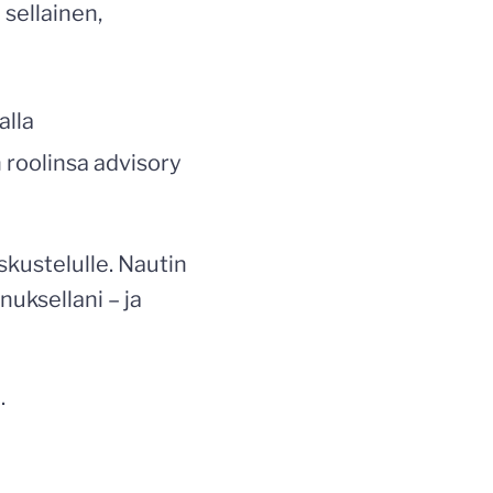
sellainen,
alla
 roolinsa advisory
skustelulle. Nautin
uksellani – ja
.