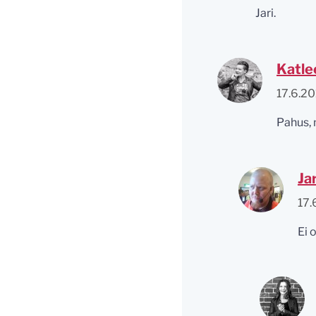
Jari.
Katle
17.6.20
Pahus, m
Ja
17.
Ei 