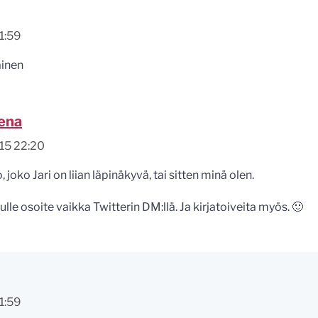
1:59
ainen
ena
15 22:20
, joko Jari on liian läpinäkyvä, tai sitten minä olen.
lle osoite vaikka Twitterin DM:llä. Ja kirjatoiveita myös. 🙂
1:59