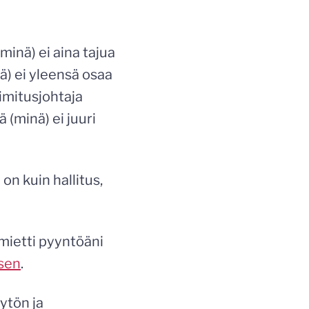
inä) ei aina tajua
nä) ei yleensä osaa
oimitusjohtaja
 (minä) ei juuri
on kuin hallitus,
mietti pyyntöäni
ksen
.
ytön ja