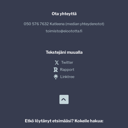
Ota yhteyttä
050 576 7632 Katleena (median yhteydenotot)
toimisto@eioototta.fi
Tekstejäni muualla
Twitter
Rapport
Linktree
Etkö löytänyt etsimääsi? Kokeile hakua: