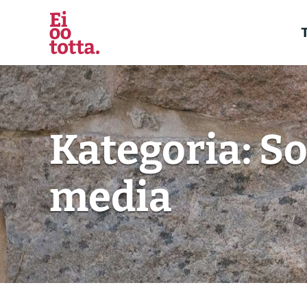
Siirry
sisältöön
T
Kategoria:
So
media