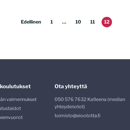
Edellinen
1
…
10
11
12
 koulutukset
Ota yhteyttä
nnän valmennukset
050 576 7632 Katleena (median
yhteydenotot)
utustaidot
toimisto@eioototta.fi
heenvuorot