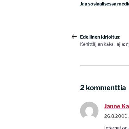
Jaa sosiaalisessa medi
Artikkelie
Edellinen kirjoitus:
Kehittäjien kaksi lajia: 
selaus
2 kommenttia
Janne Ka
26.8.2009 
Internet on