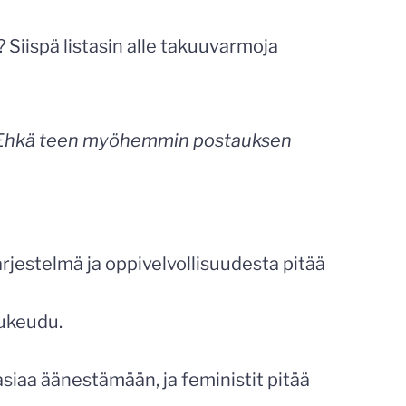
Siispä listasin alle takuuvarmoja
sia. Ehkä teen myöhemmin postauksen
ärjestelmä ja oppivelvollisuudesta pitää
sukeudu.
än asiaa äänestämään, ja feministit pitää