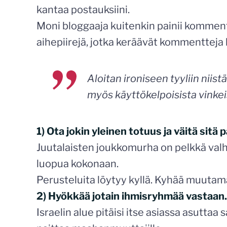
kantaa postauksiini.
Moni bloggaaja kuitenkin painii komment
aihepiirejä, jotka keräävät kommentteja 
Aloitan ironiseen tyyliin nii
myös käyttökelpoisista vinkei
1) Ota jokin yleinen totuus ja väitä sitä 
Juutalaisten joukkomurha on pelkkä valhe,
luopua kokonaan.
Perusteluita löytyy kyllä. Kyhää muutama
2) Hyökkää jotain ihmisryhmää vastaan.
Israelin alue pitäisi itse asiassa asuttaa s