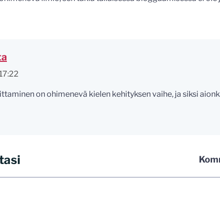
ta
17:22
oittaminen on ohimenevä kielen kehityksen vaihe, ja siksi aionk
tasi
Komm
 kommentoida omalla nimellä tai minun tunnistamallani nimim
iliosoitteen. Minua ja mielipiteitäni saa ilman muuta kritisoid
 jo etukäteen kaikki alatyyliset kommentit, mainokset sekä tie
stellummin asiasi esität, sitä varmemmin se tulee huomioiduks