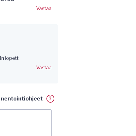
Vastaa
in lopett
Vastaa
entointiohjeet
?
erkillä. Vaadin
a. Muistathan silti
tenkin laittomat
i.