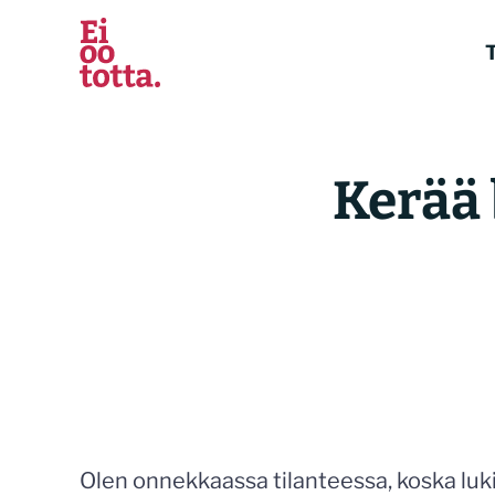
Siirry
sisältöön
T
Kerää 
Olen onnekkaassa tilanteessa, koska lukij