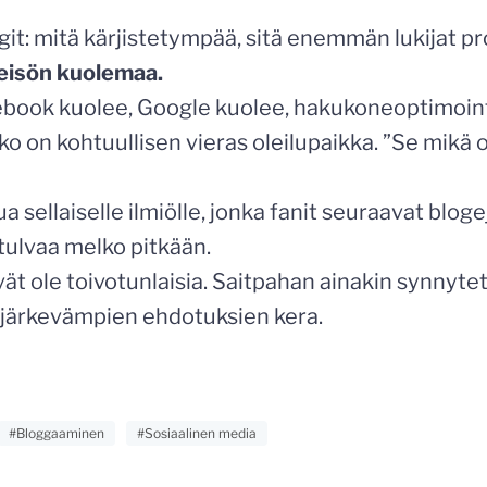
git: mitä kärjistetympää, sitä enemmän lukijat p
teisön kuolemaa.
acebook kuolee, Google kuolee, hakukoneoptimoin
kko on kohtuullisen vieras oleilupaikka. ”Se mikä o
a sellaiselle ilmiölle, jonka fanit seuraavat blo
tulvaa melko pitkään.
vät ole toivotunlaisia. Saitpahan ainakin synnyte
 järkevämpien ehdotuksien kera.
#Bloggaaminen
#Sosiaalinen media