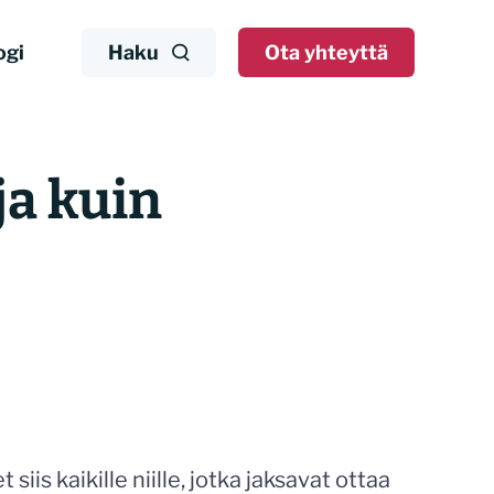
ogi
Haku
Ota yhteyttä
ja kuin
is kaikille niille, jotka jaksavat ottaa