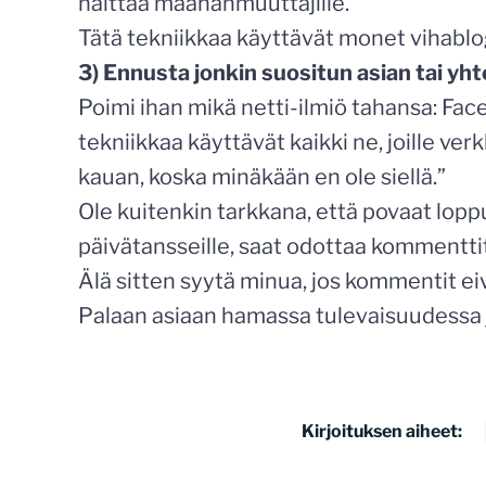
naittaa maahanmuuttajille.
Tätä tekniikkaa käyttävät monet vihablo
3) Ennusta jonkin suositun asian tai yh
Poimi ihan mikä netti-ilmiö tahansa: F
tekniikkaa käyttävät kaikki ne, joille ver
kauan, koska minäkään en ole siellä.”
Ole kuitenkin tarkkana, että povaat loppu
päivätansseille, saat odottaa kommentti
Älä sitten syytä minua, jos kommentit ei
Palaan asiaan hamassa tulevaisuudessa
Kirjoituksen aiheet: