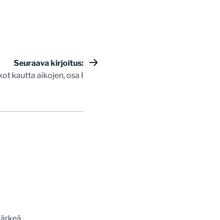
Seuraava kirjoitus:
t kautta aikojen, osa I
järkeä.