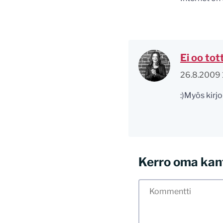
Ei oo tot
26.8.2009 
:)Myös kirj
Kerro oma kan
Tässä blogissa saa
myös kunnollisen me
hyvät tavat. Karsin
sisällöt. Mitä peru