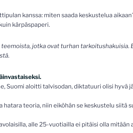
tipulan kanssa: miten saada keskustelua aikaan? 
kuin kärpäspaperi.
stä teemoista, jotka ovat turhan tarkoitushakui
stä.
päinvastaiseksi.
 Suomi aloitti talvisodan, diktatuuri olisi hyvä j
 hatara teoria, niin eiköhän se keskustelu siitä 
avolaisilla, alle 25-vuotiailla ei pitäisi olla mitä