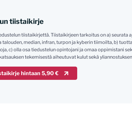
n tiistaikirje
edustelun tiistaikirjettä. Tiistaikirjeen tarkoitus on a) seurata 
 talouden, median, infran, turpon ja kyberin tiimoilta, b) tuottaa
oja, c) olla osa tiedustelun opintojani ja omaa oppimistani se
a katsauksen tekemisestä aiheutuvat kulut sekä yliannostuksen
staikirje hintaan 5,90 €