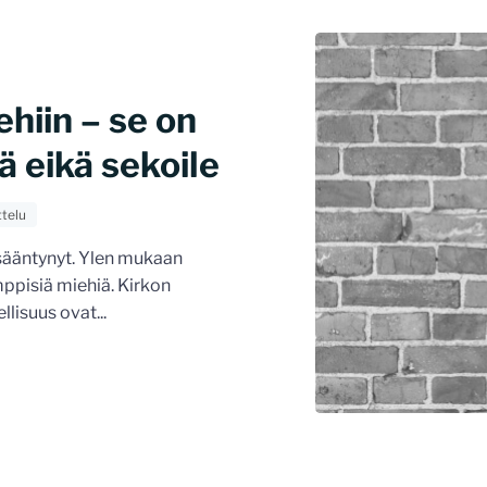
ehiin – se on
ä eikä sekoile
ttelu
isääntynyt. Ylen mukaan
ppisiä miehiä. Kirkon
lisuus ovat...