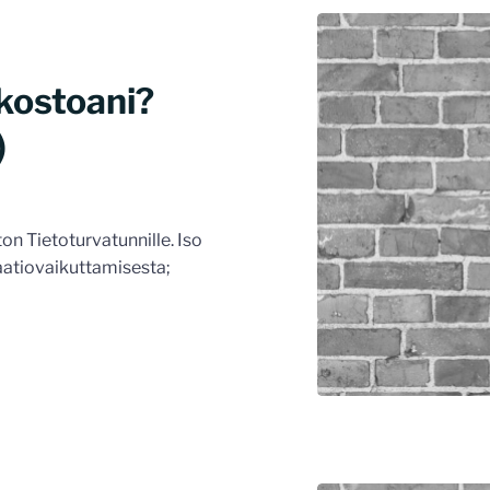
kostoani?
)
ton Tietoturvatunnille. Iso
maatiovaikuttamisesta;