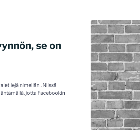
yynnön, se on
etilejä nimelläni. Niissä
kääntämällä, jotta Facebookin