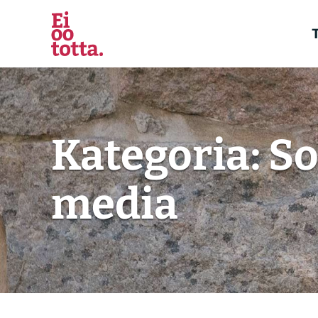
Siirry
sisältöön
T
Kategoria:
So
media