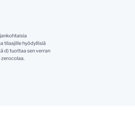
ajankohtaisia
 tilaajille hyödyllisiä
kä d) tuottaa sen verran
 zerocolaa.