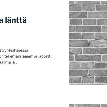
a länttä
styy yksityisessä
n tekemäni laajempi raportti,
ailma ja...