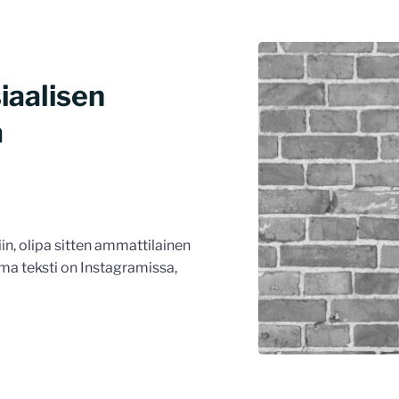
iaalisen
a
in, olipa sitten ammattilainen
ma teksti on Instagramissa,