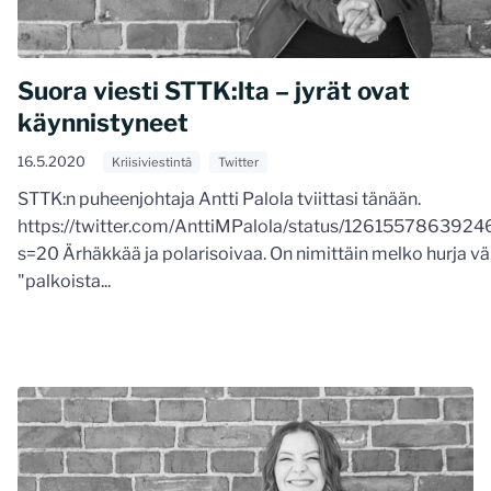
Suora viesti STTK:lta – jyrät ovat
käynnistyneet
16.5.2020
Kriisiviestintä
Twitter
STTK:n puheenjohtaja Antti Palola tviittasi tänään.
https://twitter.com/AnttiMPalola/status/126155786392
s=20 Ärhäkkää ja polarisoivaa. On nimittäin melko hurja väi
"palkoista...