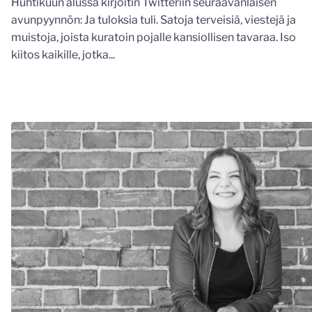
Huhtikuun alussa kirjoitin Twitteriin seuraavanlaisen
avunpyynnön: Ja tuloksia tuli. Satoja terveisiä, viestejä ja
muistoja, joista kuratoin pojalle kansiollisen tavaraa. Iso
kiitos kaikille, jotka...