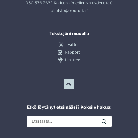
050 576 7632 Katleena (median yhteydenotot)
toimisto@eioototta.fi
Tekstejäni muualla
Twitter
Rapport
Linktree
Etkö löytänyt etsimääsi? Kokeile hakua: