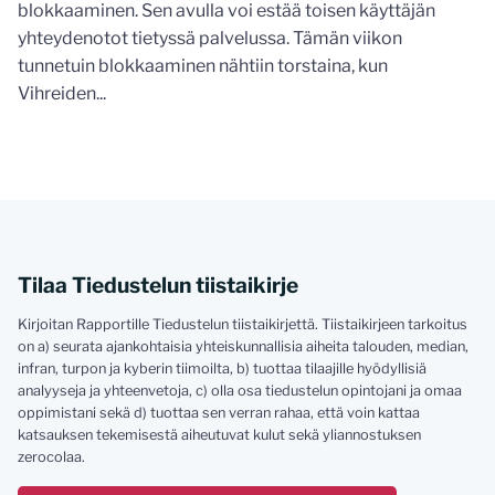
blokkaaminen. Sen avulla voi estää toisen käyttäjän
yhteydenotot tietyssä palvelussa. Tämän viikon
tunnetuin blokkaaminen nähtiin torstaina, kun
Vihreiden...
Tilaa Tiedustelun tiistaikirje
Kirjoitan Rapportille Tiedustelun tiistaikirjettä. Tiistaikirjeen tarkoitus
on a) seurata ajankohtaisia yhteiskunnallisia aiheita talouden, median,
infran, turpon ja kyberin tiimoilta, b) tuottaa tilaajille hyödyllisiä
analyyseja ja yhteenvetoja, c) olla osa tiedustelun opintojani ja omaa
oppimistani sekä d) tuottaa sen verran rahaa, että voin kattaa
katsauksen tekemisestä aiheutuvat kulut sekä yliannostuksen
zerocolaa.