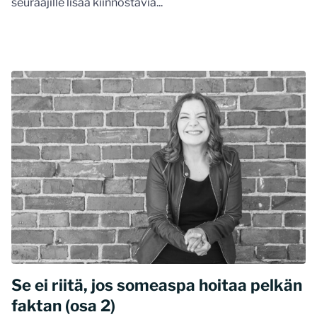
seuraajille lisää kiinnostavia...
Se ei riitä, jos someaspa hoitaa pelkän
faktan (osa 2)