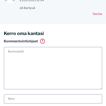
25.10.2015 11:34
oli iha hyvä
Vastaa
Kerro oma kantasi
Kommentointiohjeet
?
Tässä blogissa saa kommentoida omalla nimellä tai minun
tunnistamallani nimimerkillä. Vaadin myös kunnollisen
meiliosoitteen. Minua ja mielipiteitäni saa ilman muuta
kritisoida. Muistathan silti hyvät tavat. Karsin jo etukäteen
kaikki alatyyliset kommentit, mainokset sekä tietenkin
laittomat sisällöt. Mitä perustellummin asiasi esität, sitä
varmemmin se tulee huomioiduksi.