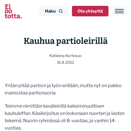
Siirry
sisältöön
Haku
Ota yhteyttä
Kauhua partioleirillä
Katleena Kortesuo
31.8.2012
Yritän pitää partion ja työn erillään, mutta nyt on pakko
mainostaa partionuoria.
Teimme nimittäin kesäleirillä kaksiminuuttisen
kauhuleffan. Käsikirjoitus on kokonaan nuorten ja lasten
tekemä. Nuorin ryhmässä oli 8-vuotias, ja vanhin 14-
vuotias.