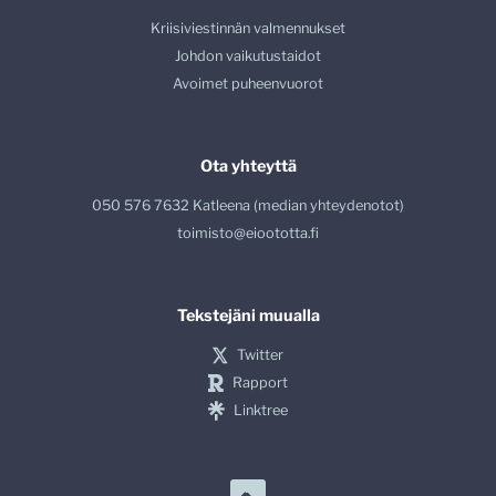
Kriisiviestinnän valmennukset
Johdon vaikutustaidot
Avoimet puheenvuorot
Ota yhteyttä
050 576 7632 Katleena (median yhteydenotot)
toimisto@eioototta.fi
Tekstejäni muualla
Twitter
Rapport
Linktree