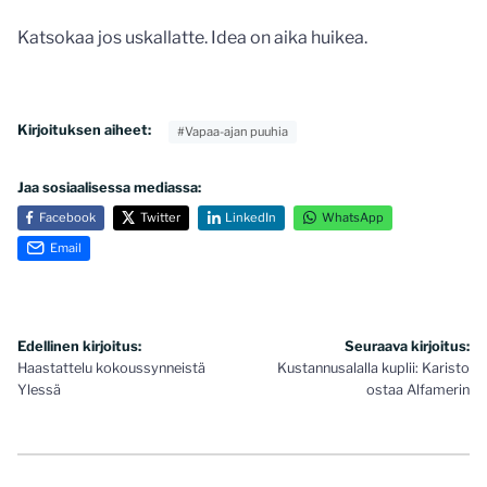
Katsokaa jos uskallatte. Idea on aika huikea.
Kirjoituksen aiheet:
#Vapaa-ajan puuhia
Jaa sosiaalisessa mediassa:
Facebook
Twitter
LinkedIn
WhatsApp
Email
Artikkelien
Edellinen kirjoitus:
Seuraava kirjoitus:
Haastattelu kokoussynneistä
Kustannusalalla kuplii: Karisto
selaus
Ylessä
ostaa Alfamerin