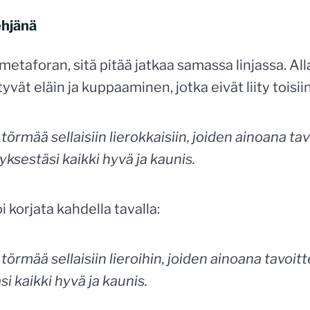
ehjänä
 metaforan, sitä pitää jatkaa samassa linjassa. Al
vät eläin ja kuppaaminen, jotka eivät liity toisii
ä törmää sellaisiin lierokkaisiin, joiden ainoana t
yksestäsi kaikki hyvä ja kaunis.
 korjata kahdella tavalla:
ä törmää sellaisiin lieroihin, joiden ainoana tavoi
si kaikki hyvä ja kaunis.