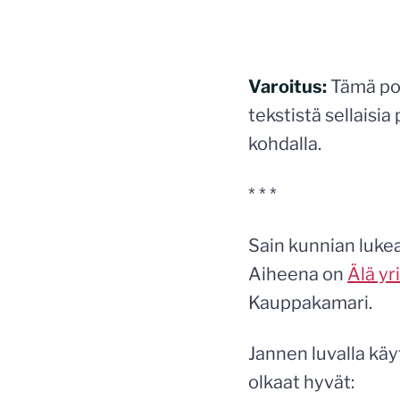
Varoitus:
Tämä pos
tekstistä sellaisi
kohdalla.
* * *
Sain kunnian luke
Aiheena on
Älä yr
Kauppakamari.
Jannen luvalla käy
olkaat hyvät: