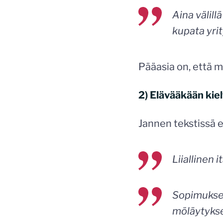
Aina välill
kupata yrit
Pääasia on, että m
2) Elävääkään kiel
Jannen tekstissä e
Liiallinen 
Sopimuksen 
möläytykse