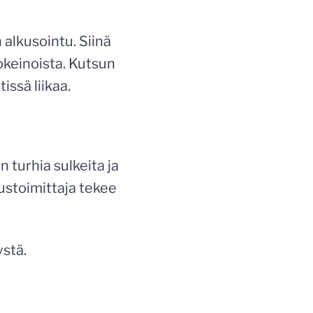
n alkusointu. Siinä
okeinoista. Kutsun
issä liikaa.
n turhia sulkeita ja
nustoimittaja tekee
stä.