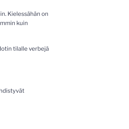
iin. Kielessähän on
pommin kuin
otin tilalle verbejä
yhdistyvät