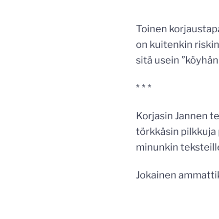
Toinen korjaustapa 
on kuitenkin riski
sitä usein ”köyhän 
* * *
Korjasin Jannen tek
törkkäsin pilkkuja
minunkin teksteill
Jokainen ammattik