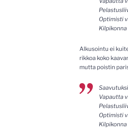
Vapautta v
Pelastuslii
Optimisti v
Kilpikonna 
Alkusointu ei kuit
rikkoa koko kaavan
mutta poistin pari
Saavutuksia
Vapautta 
Pelastuslii
Optimisti v
Kilpikonna 