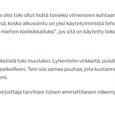
olisi toki ollut lisätä toiseksi viimeiseen kohtaa
nsä, koska alkusointu on yksi käytetyimmistä teh
miehen kielikikkailuksi”, jos sitä on käytetty tekst
stistä toki muutakin. Lyhentelin virkkeitä, poisti
 paikoilleen. Tein siis samaa puuhaa, jota kustan
eni.
irjoittaja tarvitsee toisen ammattilaisen näkemy