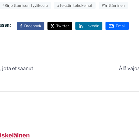
#Kirjoittamisen Tyylikoulu
#Tekstin tehokeinot
#Yrittäminen
assa:
Facebook
Twitter
LinkedIn
Email
n
, jota et saanut
Älä vajo
äskeläinen