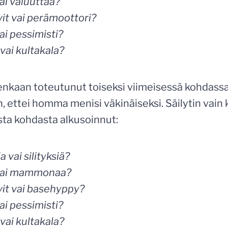
ai valuuttaa?
vit vai perämoottori?
ai pessimisti?
vai kultakala?
enkaan toteutunut toiseksi viimeisessä kohdassa
, ettei homma menisi väkinäiseksi. Säilytin vain
sta kohdasta alkusoinnut:
 vai silityksiä?
vai mammonaa?
vit vai basehyppy?
ai pessimisti?
vai kultakala?