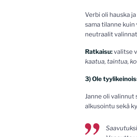
Verbi oli hauska j
sama tilanne kuin
neutraalit valinnat
Ratkaisu:
valitse v
kaatua, taintua, 
3) Ole tyylikeino
Janne oli valinnut 
alkusointu sekä k
Saavutuksia