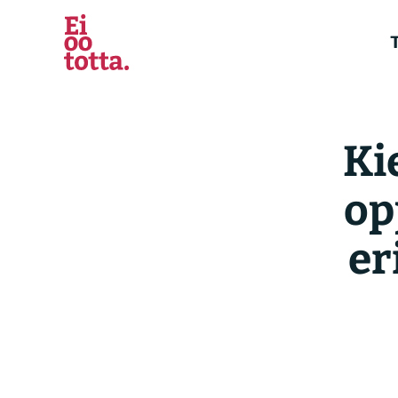
Siirry
sisältöön
T
Ki
op
er