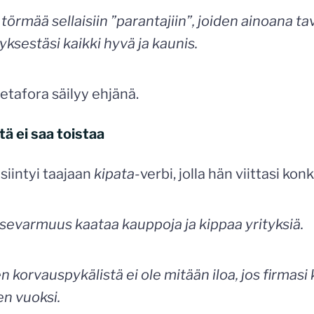
ä törmää sellaisiin ”parantajiin”, joiden ainoana t
yksestäsi kaikki hyvä ja kaunis.
etafora säilyy ehjänä.
tä ei saa toistaa
siintyi taajaan
kipata
-verbi, jolla hän viittasi konk
itsevarmuus kaataa kauppoja ja kippaa yrityksiä.
korvauspykälistä ei ole mitään iloa, jos firmasi
n vuoksi.