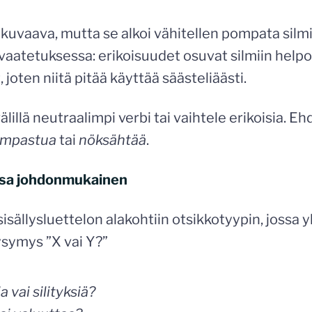
a kuvaava, mutta se alkoi vähitellen pompata silm
 vaatetuksessa: erikoisuudet osuvat silmiin hel
, joten niitä pitää käyttää säästeliäästi.
älillä neutraalimpi verbi tai vaihtele erikoisia. Ehd
kompastua
tai
nöksähtää
.
issa johdonmukainen
sisällysluettelon alakohtiin otsikkotyypin, jossa 
ysymys ”X vai Y?”
 vai silityksiä?