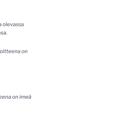
la olevassa
nsa.
avoitteena on
tteena on imeä