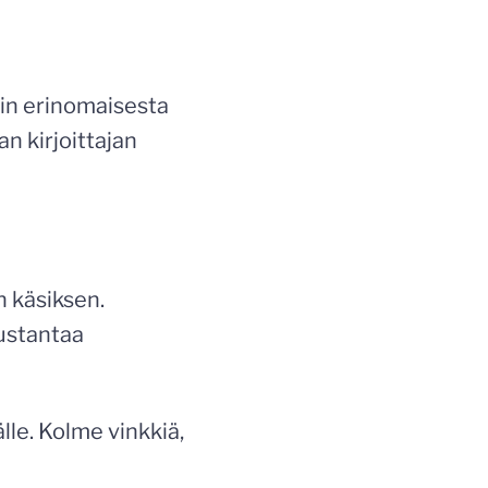
in erinomaisesta
n kirjoittajan
 käsiksen.
kustantaa
lle. Kolme vinkkiä,