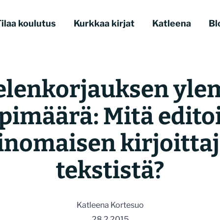
ilaa koulutus
Kurkkaa kirjat
Katleena
Bl
elenkorjauksen yle
pimäärä: Mitä edito
inomaisen kirjoitta
tekstistä?
Katleena Kortesuo
28.2.2015