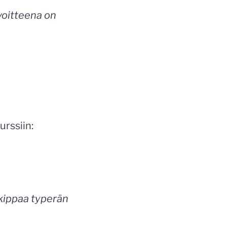
avoitteena on
urssiin:
 kippaa typerän