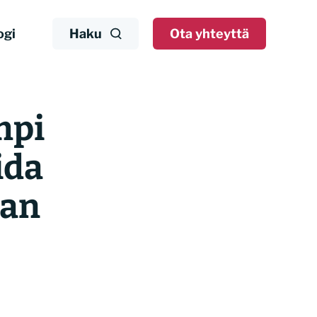
ogi
Haku
Ota yhteyttä
mpi
ida
jan