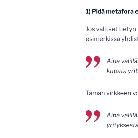
1) Pidä metafora 
Jos valitset tietyn
esimerkissä yhdisty
Aina välill
kupata yrit
Tämän virkkeen voi
Aina välill
yrityksestä