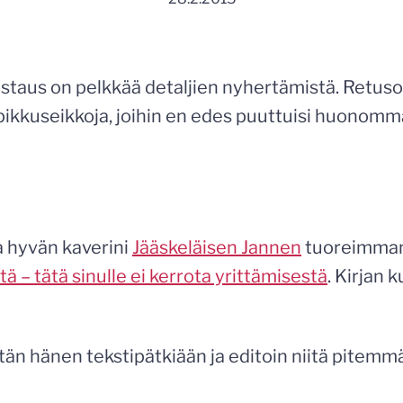
taus on pelkkää detaljien nyhertämistä. Retuso
a pikkuseikkoja, joihin en edes puuttuisi huonomma
a hyvän kaverini
Jääskeläisen Jannen
tuoreimman
itä – tätä sinulle ei kerrota yrittämisestä
. Kirjan 
tän hänen tekstipätkiään ja editoin niitä pitemmä