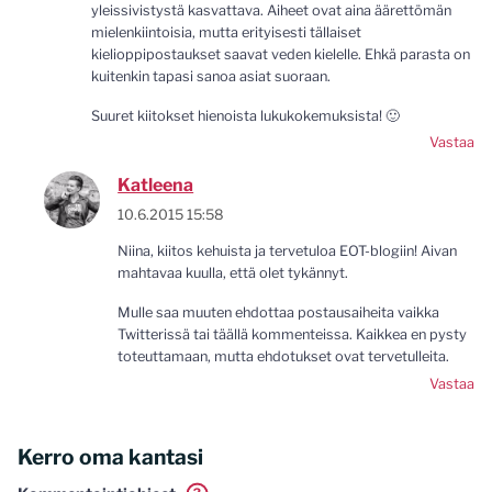
yleissivistystä kasvattava. Aiheet ovat aina äärettömän
mielenkiintoisia, mutta erityisesti tällaiset
kielioppipostaukset saavat veden kielelle. Ehkä parasta on
kuitenkin tapasi sanoa asiat suoraan.
Suuret kiitokset hienoista lukukokemuksista! 🙂
Vastaa
Katleena
10.6.2015 15:58
Niina, kiitos kehuista ja tervetuloa EOT-blogiin! Aivan
mahtavaa kuulla, että olet tykännyt.
Mulle saa muuten ehdottaa postausaiheita vaikka
Twitterissä tai täällä kommenteissa. Kaikkea en pysty
toteuttamaan, mutta ehdotukset ovat tervetulleita.
Vastaa
Kerro oma kantasi