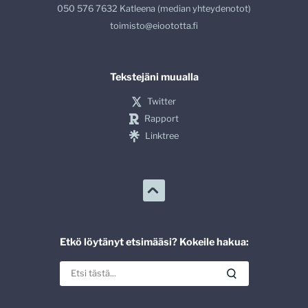
050 576 7632 Katleena (median yhteydenotot)
toimisto@eioototta.fi
Tekstejäni muualla
Twitter
Rapport
Linktree
Etkö löytänyt etsimääsi? Kokeile hakua: