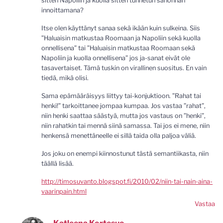
sitten Napoliin ja kuolla sitten tunnetun sanonnan
innoittamana?
Itse olen käyttänyt sanaa sekä ikään kuin sulkeina. Siis
”Haluaisin matkustaa Roomaan ja Napoliin sekä kuolla
onnellisena” tai ”Haluaisin matkustaa Roomaan sekä
Napoliin ja kuolla onnellisena” jos ja-sanat eivät ole
tasavertaiset. Tämä tuskin on virallinen suositus. En vain
tiedä, mikä olisi.
Sama epämääräisyys liittyy tai-konjuktioon. ”Rahat tai
henki!” tarkoittanee jompaa kumpaa. Jos vastaa ”rahat”,
niin henki saattaa säästyä, mutta jos vastaus on ”henki”,
niin rahatkin tai mennä siinä samassa. Tai jos ei mene, niin
henkensä menettäneelle ei sillä taida olla paljoa väliä.
Jos joku on enempi kiinnostunut tästä semantiikasta, niin
täällä lisää.
http://timosuvanto.blogspot.fi/2010/02/niin-tai-nain-aina-
vaarinpain.html
Vastaa