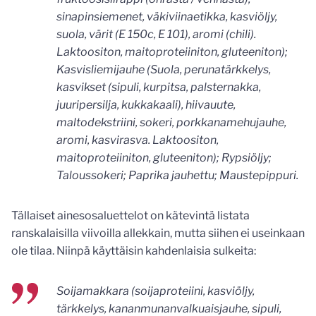
sinapinsiemenet, väkiviinaetikka, kasviöljy,
suola, värit (E 150c, E 101), aromi (chili).
Laktoositon, maitoproteiiniton, gluteeniton);
Kasvisliemijauhe (Suola, perunatärkkelys,
kasvikset (sipuli, kurpitsa, palsternakka,
juuripersilja, kukkakaali), hiivauute,
maltodekstriini, sokeri, porkkanamehujauhe,
aromi, kasvirasva. Laktoositon,
maitoproteiiniton, gluteeniton); Rypsiöljy;
Taloussokeri; Paprika jauhettu; Maustepippuri.
Tällaiset ainesosaluettelot on kätevintä listata
ranskalaisilla viivoilla allekkain, mutta siihen ei useinkaan
ole tilaa. Niinpä käyttäisin kahdenlaisia sulkeita:
Soijamakkara (soijaproteiini, kasviöljy,
tärkkelys, kananmunanvalkuaisjauhe, sipuli,