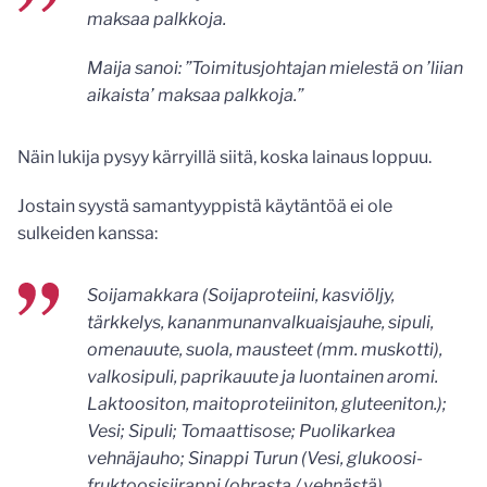
maksaa palkkoja.
Maija sanoi: ”Toimitusjohtajan mielestä on ’liian
aikaista’ maksaa palkkoja.”
Näin lukija pysyy kärryillä siitä, koska lainaus loppuu.
Jostain syystä samantyyppistä käytäntöä ei ole
sulkeiden kanssa:
Soijamakkara (Soijaproteiini, kasviöljy,
tärkkelys, kananmunanvalkuaisjauhe, sipuli,
omenauute, suola, mausteet (mm. muskotti),
valkosipuli, paprikauute ja luontainen aromi.
Laktoositon, maitoproteiiniton, gluteeniton.);
Vesi; Sipuli; Tomaattisose; Puolikarkea
vehnäjauho; Sinappi Turun (Vesi, glukoosi-
fruktoosisiirappi (ohrasta / vehnästä),