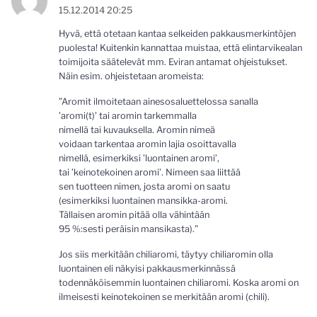
15.12.2014 20:25
Hyvä, että otetaan kantaa selkeiden pakkausmerkintöjen
puolesta! Kuitenkin kannattaa muistaa, että elintarvikealan
toimijoita säätelevät mm. Eviran antamat ohjeistukset.
Näin esim. ohjeistetaan aromeista:
”Aromit ilmoitetaan ainesosaluettelossa sanalla
’aromi(t)’ tai aromin tarkemmalla
nimellä tai kuvauksella. Aromin nimeä
voidaan tarkentaa aromin lajia osoittavalla
nimellä, esimerkiksi ’luontainen aromi’,
tai ’keinotekoinen aromi’. Nimeen saa liittää
sen tuotteen nimen, josta aromi on saatu
(esimerkiksi luontainen mansikka-aromi.
Tällaisen aromin pitää olla vähintään
95 %:sesti peräisin mansikasta).”
Jos siis merkitään chiliaromi, täytyy chiliaromin olla
luontainen eli näkyisi pakkausmerkinnässä
todennäköisemmin luontainen chiliaromi. Koska aromi on
ilmeisesti keinotekoinen se merkitään aromi (chili).