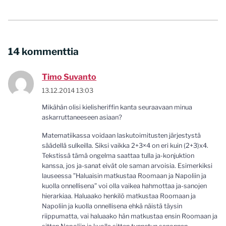
14 kommenttia
Timo Suvanto
13.12.2014 13:03
Mikähän olisi kielisheriffin kanta seuraavaan minua
askarruttaneeseen asiaan?
Matematiikassa voidaan laskutoimitusten järjestystä
säädellä sulkeilla. Siksi vaikka 2+3×4 on eri kuin (2+3)x4.
Tekstissä tämä ongelma saattaa tulla ja-konjuktion
kanssa, jos ja-sanat eivät ole saman arvoisia. Esimerkiksi
lauseessa ”Haluaisin matkustaa Roomaan ja Napoliin ja
kuolla onnellisena” voi olla vaikea hahmottaa ja-sanojen
hierarkiaa. Haluaako henkilö matkustaa Roomaan ja
Napoliin ja kuolla onnellisena ehkä näistä täysin
riippumatta, vai haluaako hän matkustaa ensin Roomaan ja