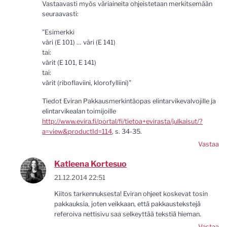
Vastaavasti myös väriaineita ohjeistetaan merkitsemään
seuraavasti:
”Esimerkki
väri (E 101) … väri (E 141)
tai:
värit (E 101, E 141)
tai:
värit (riboflaviini, klorofylliini)”
Tiedot Eviran Pakkausmerkintäopas elintarvikevalvojille ja
elintarvikealan toimijoille
http://www.evira.fi/portal/fi/tietoa+evirasta/julkaisut/?
a=view&productId=114
, s. 34-35.
Vastaa
Katleena Kortesuo
21.12.2014 22:51
Kiitos tarkennuksesta! Eviran ohjeet koskevat tosin
pakkauksia, joten veikkaan, että pakkaustekstejä
referoiva nettisivu saa selkeyttää tekstiä hieman.
Vastaa