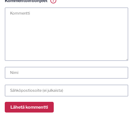
Kommentointiohjeet
?
Tässä blogissa saa kommentoida omalla nimellä tai minun
tunnistamallani nimimerkillä. Vaadin myös kunnollisen
meiliosoitteen. Minua ja mielipiteitäni saa ilman muuta
kritisoida. Muistathan silti hyvät tavat. Karsin jo etukäteen
kaikki alatyyliset kommentit, mainokset sekä tietenkin
laittomat sisällöt. Mitä perustellummin asiasi esität, sitä
varmemmin se tulee huomioiduksi.