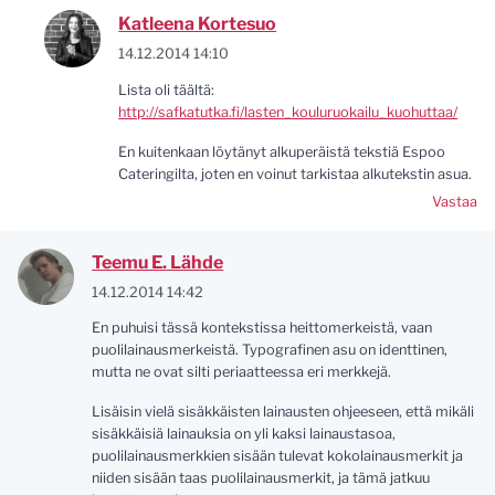
Katleena Kortesuo
14.12.2014 14:10
Lista oli täältä:
http://safkatutka.fi/lasten_kouluruokailu_kuohuttaa/
En kuitenkaan löytänyt alkuperäistä tekstiä Espoo
Cateringilta, joten en voinut tarkistaa alkutekstin asua.
Vastaa
Teemu E. Lähde
14.12.2014 14:42
En puhuisi tässä kontekstissa heittomerkeistä, vaan
puolilainausmerkeistä. Typografinen asu on identtinen,
mutta ne ovat silti periaatteessa eri merkkejä.
Lisäisin vielä sisäkkäisten lainausten ohjeeseen, että mikäli
sisäkkäisiä lainauksia on yli kaksi lainaustasoa,
puolilainausmerkkien sisään tulevat kokolainausmerkit ja
niiden sisään taas puolilainausmerkit, ja tämä jatkuu