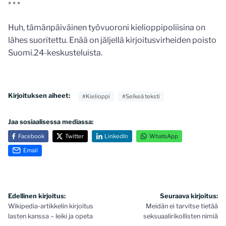
* * *
Huh, tämänpäiväinen työvuoroni kielioppipoliisina on
lähes suoritettu. Enää on jäljellä kirjoitusvirheiden poisto
Suomi.24-keskusteluista.
Kirjoituksen aiheet:
#Kielioppi
#Selkeä teksti
Jaa sosiaalisessa mediassa:
Facebook
Twitter
LinkedIn
WhatsApp
Email
Artikkelien
Edellinen kirjoitus:
Seuraava kirjoitus:
Wikipedia-artikkelin kirjoitus
Meidän ei tarvitse tietää
selaus
lasten kanssa – leiki ja opeta
seksuaalirikollisten nimiä