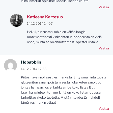
lainausmerkit opin itse koodilauseiden kautta.
Vastaa
Katleena Kortesuo
14.12.2014 14:07
Heikki, tunnustan: mä olen vähän loogis-
matemaattisesti vinksahtanut. Koodausta en vielä
osaa, mutta se on ehdottomasti opettelulistalla.
Vastaa
Hobgoblin
14.12.2014 12:53
Kiitos havainnollisesti esimerkistä. Erityismaininta tuosta
gluteeniton sanan poistamisesta, joka kuten sanoit voi
johtaa harhaan, jos ei tarkkaan lue koko listaa läpi.
Useinhan gluteeniton merkintä on koko listan lopussa
tarkoittaen koko tuotetta. Mistä yhteydestä mahdoit
tämän esimerkin ottaa?
Vastaa