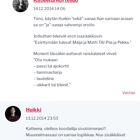
Katleena Kortesuo
14.12.2014 14:06
Timo, käytän itsekin ”sekä”-sanaa ihan samaan asiaan:
se on ”ja”-sanaa vahvempi erotin.
Jotkuthan tekevät eron suuraakkosin:
”Esiintymään tulevat Maija ja Matti TAI Piia ja Pekka.”
Monesti tässäkin auttavat ranskalaiset viivat:
”Ota mukaan
– passi tai ajokortti
– hammasharja
– laudeliina
– uikkarit tai bikinit.”
Vastaa
Heikki
13.12.2014 23:53
Katleena, oletkos koodailija sivutoimenasi?
Muunnelmassasi on samaa logiikkaa. Nuo sisäkkäiset