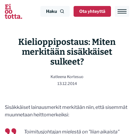
Siirry
sisältöön
Haku
Ota yhteyttä
Kielioppipostaus: Miten
merkitään sisäkkäiset
sulkeet?
Katleena Kortesuo
13.12.2014
Sisäkkäiset lainausmerkit merkitään niin, että sisemmät
muunnetaan heittomerkeiksi:
Toimitusjohtajan mielestä on ”liian aikaista”