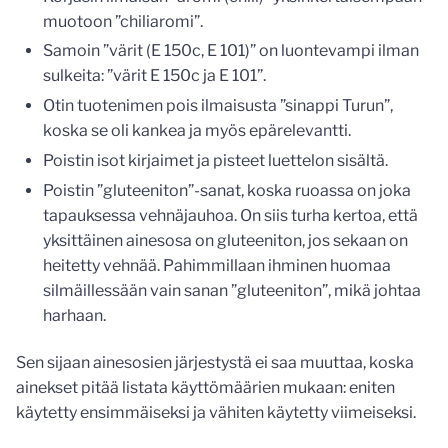
muotoon ”chiliaromi”.
Samoin ”värit (E 150c, E 101)” on luontevampi ilman
sulkeita: ”värit E 150c ja E 101”.
Otin tuotenimen pois ilmaisusta ”sinappi Turun”,
koska se oli kankea ja myös epärelevantti.
Poistin isot kirjaimet ja pisteet luettelon sisältä.
Poistin ”gluteeniton”-sanat, koska ruoassa on joka
tapauksessa vehnäjauhoa. On siis turha kertoa, että
yksittäinen ainesosa on gluteeniton, jos sekaan on
heitetty vehnää. Pahimmillaan ihminen huomaa
silmäillessään vain sanan ”gluteeniton”, mikä johtaa
harhaan.
Sen sijaan ainesosien järjestystä ei saa muuttaa, koska
ainekset pitää listata käyttömäärien mukaan: eniten
käytetty ensimmäiseksi ja vähiten käytetty viimeiseksi.