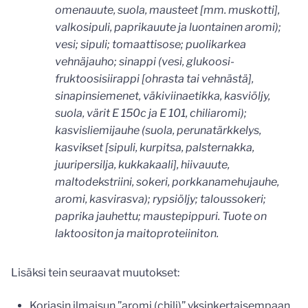
omenauute, suola, mausteet [mm. muskotti],
valkosipuli, paprikauute ja luontainen aromi);
vesi; sipuli; tomaattisose; puolikarkea
vehnäjauho; sinappi (vesi, glukoosi-
fruktoosisiirappi [ohrasta tai vehnästä],
sinapinsiemenet, väkiviinaetikka, kasviöljy,
suola, värit E 150c ja E 101, chiliaromi);
kasvisliemijauhe (suola, perunatärkkelys,
kasvikset [sipuli, kurpitsa, palsternakka,
juuripersilja, kukkakaali], hiivauute,
maltodekstriini, sokeri, porkkanamehujauhe,
aromi, kasvirasva); rypsiöljy; taloussokeri;
paprika jauhettu; maustepippuri. Tuote on
laktoositon ja maitoproteiiniton.
Lisäksi tein seuraavat muutokset:
Korjasin ilmaisun ”aromi (chili)” yksinkertaisempaan