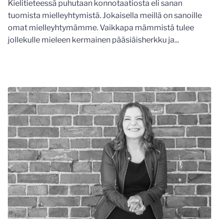
Kielitieteessä puhutaan konnotaatiosta eli sanan
tuomista mielleyhtymistä. Jokaisella meillä on sanoille
omat mielleyhtymämme. Vaikkapa mämmistä tulee
jollekulle mieleen kermainen pääsiäisherkku ja...