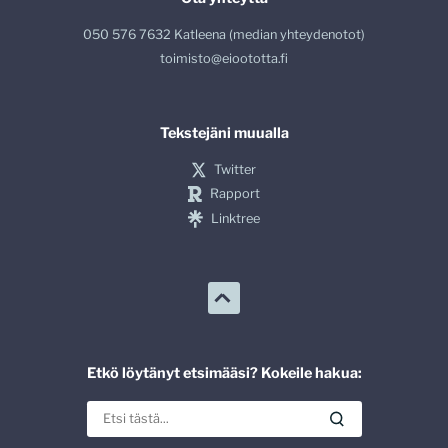
050 576 7632 Katleena (median yhteydenotot)
toimisto@eioototta.fi
Tekstejäni muualla
Twitter
Rapport
Linktree
Etkö löytänyt etsimääsi? Kokeile hakua: