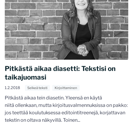
Pitkästä aikaa diasetti: Tekstisi on
taikajuomasi
1.2.2018
Selkeä teksti
Kirjoittaminen
Pitkästä aikaa tein diasetin. Yleensä en käytä
niitä ollenkaan, mutta kirjoitusvalmennuksissa on pakko:
jos teettää koulutuksessa editointitreenejä, korjattavan
tekstin on oltava näkyvillä. Toinen...