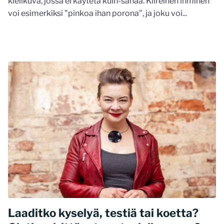
kielikuva, jossa ei käytetä kuin-sanaa. Kiireinen ihminen
voi esimerkiksi "pinkoa ihan porona", ja joku voi...
Laaditko kyselyä, testiä tai koetta?