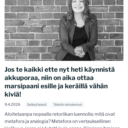
Jos te kaikki ette nyt heti käynnistä
akkuporaa, niin on aika ottaa
marsipaani esille ja keräillä vähän
kiviä!
9.4.2026
Selkeä teksti
Tekstin tehokeinot
Aloitetaanpa nopealla retoriikan luennolla: mitä ovat
metafora ja analogia? Metafora on vertauksellinen