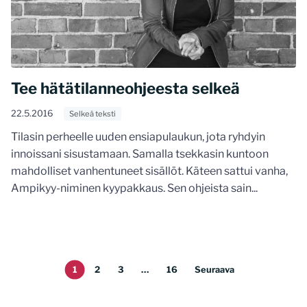
Tee hätätilanneohjeesta selkeä
22.5.2016
Selkeä teksti
Tilasin perheelle uuden ensiapulaukun, jota ryhdyin
innoissani sisustamaan. Samalla tsekkasin kuntoon
mahdolliset vanhentuneet sisällöt. Käteen sattui vanha,
Ampikyy-niminen kyypakkaus. Sen ohjeista sain...
1
2
3
…
16
Seuraava