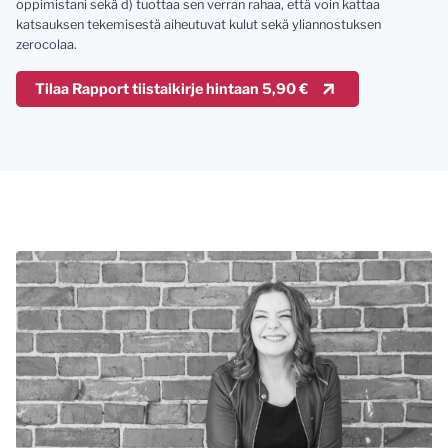
oppimistani sekä d) tuottaa sen verran rahaa, että voin kattaa
katsauksen tekemisestä aiheutuvat kulut sekä yliannostuksen
zerocolaa.
Tilaa Rapport tiistaikirje hintaan 5,90 €