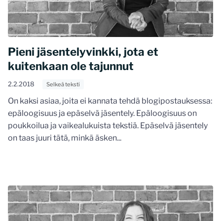
Pieni jäsentelyvinkki, jota et
kuitenkaan ole tajunnut
2.2.2018
Selkeä teksti
On kaksi asiaa, joita ei kannata tehdä blogipostauksessa:
epäloogisuus ja epäselvä jäsentely. Epäloogisuus on
poukkoilua ja vaikealukuista tekstiä. Epäselvä jäsentely
on taas juuri tätä, minkä äsken...