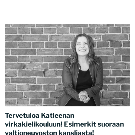
Tervetuloa Katleenan
virkakielikouluun! Esimerkit suoraan
valtioneuvoston kansliasta!