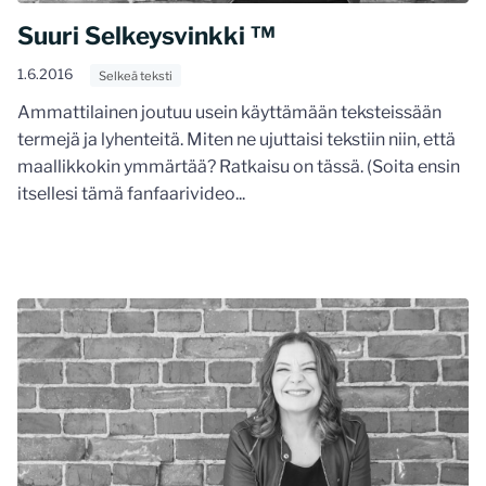
Suuri Selkeysvinkki ™
1.6.2016
Selkeä teksti
Ammattilainen joutuu usein käyttämään teksteissään
termejä ja lyhenteitä. Miten ne ujuttaisi tekstiin niin, että
maallikkokin ymmärtää? Ratkaisu on tässä. (Soita ensin
itsellesi tämä fanfaarivideo...