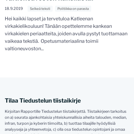
18.9.2019
Selkeä teksti
Politiikka on parasta
Hei kaikki lapset ja tervetuloa Katleenan
virkakielikouluun! Tänään opettelemme kankean
virkakielen periaatteita, joiden avulla pystyt tuottamaan
vaikeaa tekstiä. Opetusmateriaalina toimii
valtioneuvoston...
Tilaa Tiedustelun tiistaikirje
Kirjoitan Rapportille Tiedustelun tiistaikirjettä. Tiistaikirjeen tarkoitus
on a) seurata ajankohtaisia yhteiskunnallisia aiheita talouden, median,
infran, turpon ja kyberin tiimoilta, b) tuottaa tilaajille hyödyllisiä
analyyseja ja yhteenvetoja, c) olla osa tiedustelun opintojani ja omaa