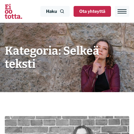
Siirry
sisältöön
Haku
Ota yhteyttä
Kategoria:
Selkeä
teksti