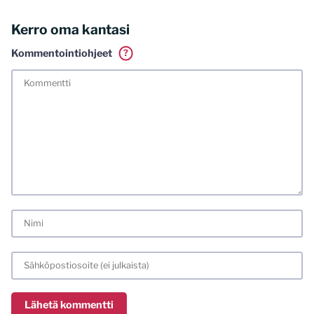
Kerro oma kantasi
Kommentointiohjeet
?
Tässä blogissa saa kommentoida omalla nimellä tai minun
tunnistamallani nimimerkillä. Vaadin myös kunnollisen
meiliosoitteen. Minua ja mielipiteitäni saa ilman muuta
kritisoida. Muistathan silti hyvät tavat. Karsin jo etukäteen
kaikki alatyyliset kommentit, mainokset sekä tietenkin
laittomat sisällöt. Mitä perustellummin asiasi esität, sitä
varmemmin se tulee huomioiduksi.