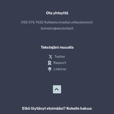
Ota yhteyttä
050 576 7632 Katleena (median yhteydenotot)
toimisto@eioototta.fi
Tekstejäni muualla
Twitter
Rapport
Linktree
Etkö löytänyt etsimääsi? Kokeile hakua: