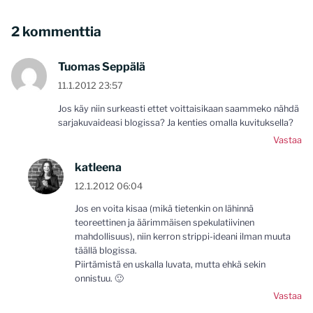
2 kommenttia
Tuomas Seppälä
11.1.2012 23:57
Jos käy niin surkeasti ettet voittaisikaan saammeko nähdä
sarjakuvaideasi blogissa? Ja kenties omalla kuvituksella?
Vastaa
katleena
12.1.2012 06:04
Jos en voita kisaa (mikä tietenkin on lähinnä
teoreettinen ja äärimmäisen spekulatiivinen
mahdollisuus), niin kerron strippi-ideani ilman muuta
täällä blogissa.
Piirtämistä en uskalla luvata, mutta ehkä sekin
onnistuu. 🙂
Vastaa