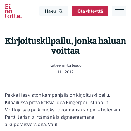
Siirry
sisältöön
Haku
Ota yhteyttä
Kirjoituskilpailu, jonka haluan
voittaa
Katleena Kortesuo
11.1.2012
Pekka Haaviston kampanjalla on kirjoituskilpailu.
Kilpailussa pitää keksiä idea Fingerpori-strippiin.
Voittaja saa palkinnoksi ideoimansa stripin – tietenkin
Pertti Jarlan piirtämänä ja signeeraamana
alkuperäisversiona. Vau!