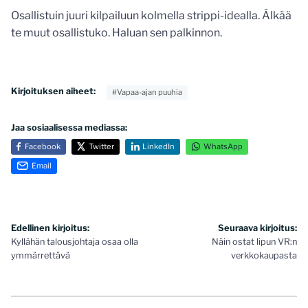
Osallistuin juuri kilpailuun kolmella strippi-idealla. Älkää
te muut osallistuko. Haluan sen palkinnon.
Kirjoituksen aiheet:
#Vapaa-ajan puuhia
Jaa sosiaalisessa mediassa:
Facebook
Twitter
LinkedIn
WhatsApp
Email
Artikkelien
Edellinen kirjoitus:
Seuraava kirjoitus:
Kyllähän talousjohtaja osaa olla
Näin ostat lipun VR:n
selaus
ymmärrettävä
verkkokaupasta