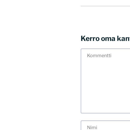
Kerro oma kan
Tässä blogissa saa
myös kunnollisen me
hyvät tavat. Karsin
sisällöt. Mitä peru