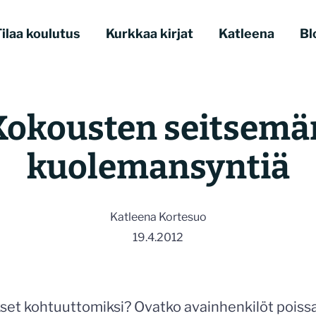
ilaa koulutus
Kurkkaa kirjat
Katleena
Bl
Kokousten seitsemä
kuolemansyntiä
Katleena Kortesuo
19.4.2012
et kohtuuttomiksi? Ovatko avainhenkilöt poiss