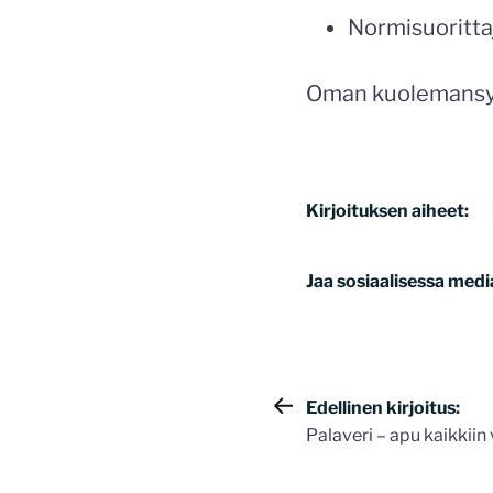
Normisuoritt
Oman kuolemansynti
Kirjoituksen aiheet:
Jaa sosiaalisessa medi
Artikkelie
Edellinen kirjoitus:
Palaveri – apu kaikkiin
selaus