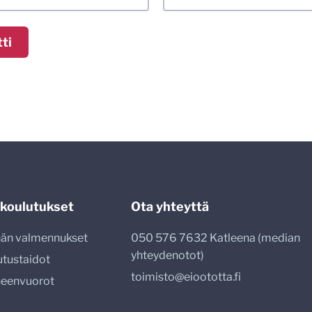
 koulutukset
Ota yhteyttä
nnän valmennukset
050 576 7632 Katleena (median
yhteydenotot)
utustaidot
toimisto@eioototta.fi
heenvuorot