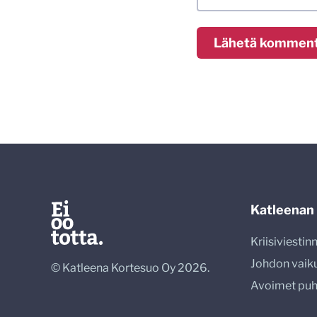
Katleenan
Kriisiviesti
Johdon vaik
© Katleena Kortesuo Oy 2026.
Avoimet pu