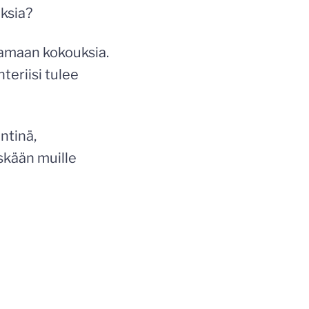
ksia?
tamaan kokouksia.
teriisi tulee
äntinä,
skään muille