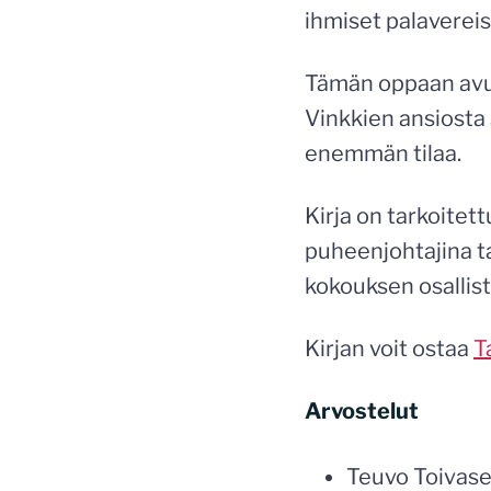
ihmiset palaverei
Tämän oppaan avul
Vinkkien ansiosta s
enemmän tilaa.
Kirja on tarkoitett
puheenjohtajina t
kokouksen osallistu
Kirjan voit ostaa
T
Arvostelut
Teuvo Toivase