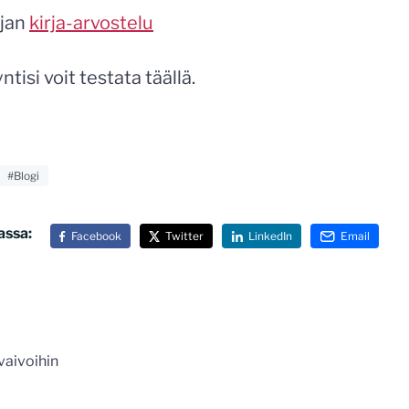
ajan
kirja-arvostelu
si voit testata täällä.
#Blogi
assa:
Facebook
Twitter
LinkedIn
Email
n
 vaivoihin