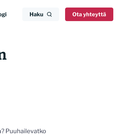
ogi
Haku
Ota yhteyttä
n
a? Puuhailevatko