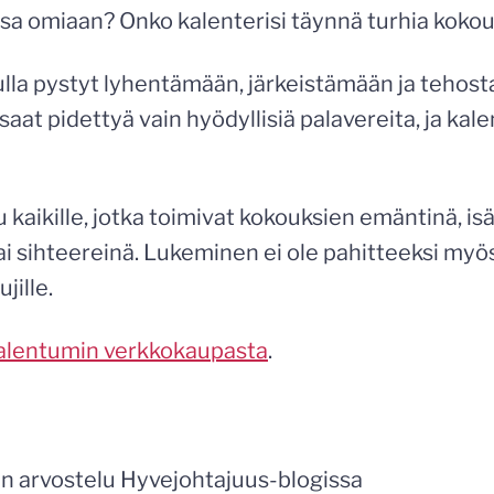
ssa omiaan? Onko kalenterisi täynnä turhia kokou
la pystyt lyhentämään, järkeistämään ja tehos
aat pidettyä vain hyödyllisiä palavereita, ja kalen
u kaikille, jotka toimivat kokouksien emäntinä, is
ai sihteereinä. Lukeminen ei ole pahitteeksi myö
jille.
alentumin verkkokaupasta
.
n arvostelu Hyvejohtajuus-blogissa