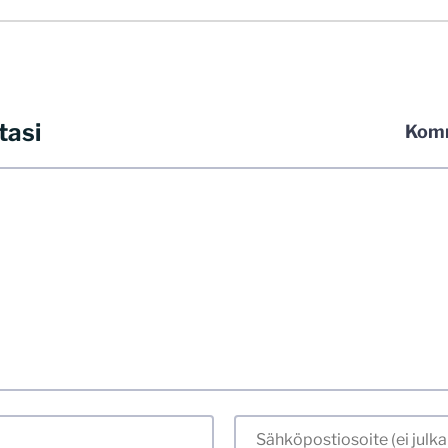
tasi
Komm
 kommentoida omalla nimellä tai minun tunnistamallani nimim
iliosoitteen. Minua ja mielipiteitäni saa ilman muuta kritisoid
 jo etukäteen kaikki alatyyliset kommentit, mainokset sekä tie
stellummin asiasi esität, sitä varmemmin se tulee huomioiduks