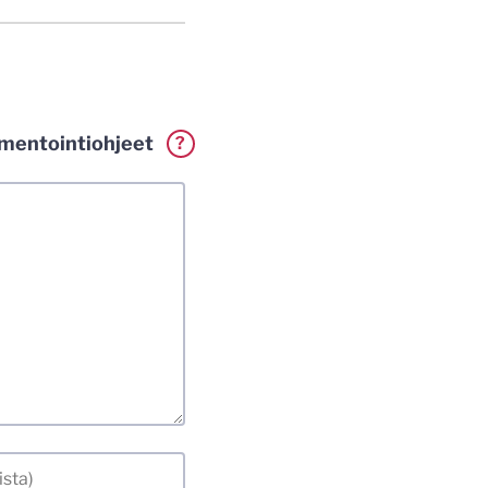
entointiohjeet
?
erkillä. Vaadin
a. Muistathan silti
tenkin laittomat
i.